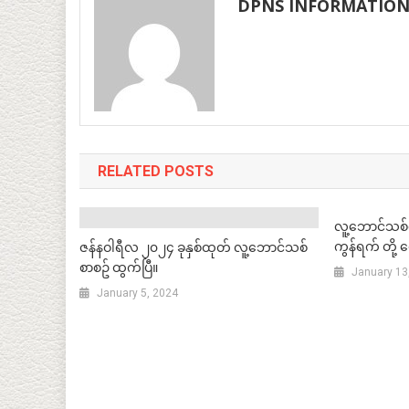
DPNS INFORMATIO
RELATED POSTS
လူ့ဘောင်သစ်လူင
ကွန်ရက် တို့ 
ဇန်နဝါရီလ ၂၀၂၄ ခုနှစ်ထုတ် လူ့ဘောင်သစ်
စာစဥ် ထွက်ပြီ။
January 13
January 5, 2024