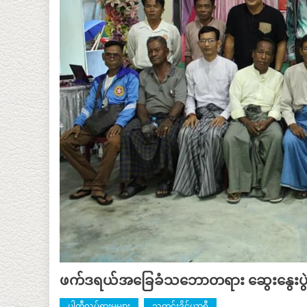
ဖက်ဒရယ်အခြေခံသဘောတရား ဆွေးနွေးပွဲပ
ပါတီလှုပ်ရှားမှုများ
သတင်းဒိုင်ယာရီ