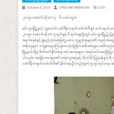
October 6, 2019
DPNS INFORMATION
2253
၂၀၁၉၊ အောက်တိုဘာ ၅ – ၆ ။ မင်းဘူး။
မင်းဘူးမြို့နယ် လူ့ဘောင်သစ်ဒီမိုကရက်တစ်ပါတီနှင့် ဖက်ဒရယ်သ
၂၀၁၉၊ အောက်တိုဘာ ၅ ရက်နှင့် ၆ ရက်နေ့တို့တွင် မင်းဘူးမြို့
ဒရယ်စနစ်နှင့် ဖွဲ့စည်းပုံအခြေခံဥပဒေ၊ လူနည်းစုများ၏ အခွင့်အရေးများ
အစိုးရများ၊ ဘဏ္ဍာငွေကြေးခွဲဝေသုံးစွဲခြင်းအစီအမံများ ခေါင်းစဉ်မျ
မြို့နယ်တို့မှ မိတ်ဖက်နိုင်ငံရေးအင်အားစုများ၊ အရပ်ဖက်အခြေပြ
ပါသည်။ အမျိုးသားများ၏ တန်းတူရေးနှင့် ကိုယ်ပိုင်ပြဌာန်းခွင်
သစ်ဒီမိုကရက်တစ်ပါတီ၏ နိုင်ငံရေးဦးတည်ချက် ၅ ရပ်တွင်တခု 