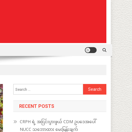
Search
for:
RECENT POSTS
CRPH ရဲ့ အငြင်းပွားဖွယ် CDM ဥပဒေအပေါ်
NUCC သဘောထား မေးမြန်းချက်