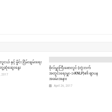
N
ယ် နှင့် မှိုင်း ငြိမ်းချမ်းရေး
တွေ့ဆုံဆွေးနွေး
ဗိုလ်မှူးကြီးစောလွင် (တွဲဘက်
အတွင်းရေးမှူး-၁၊KNLP)၏ ဈာပန
, 2017
အခမ်းအနား
April 26, 2017