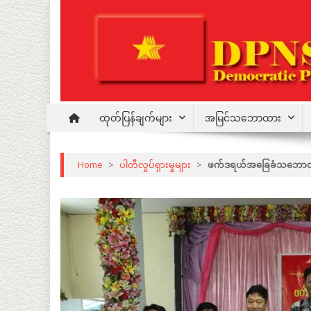
Skip
to
content
Democratic Party for a New Society
DPNS
ထုတ်ပြန်ချက်များ
အမြင်သဘောထား
Home
>
ပါတီလှုပ်ရှားမှုများ
>
ဖက်ဒရယ်အခြေခံသဘောတရား