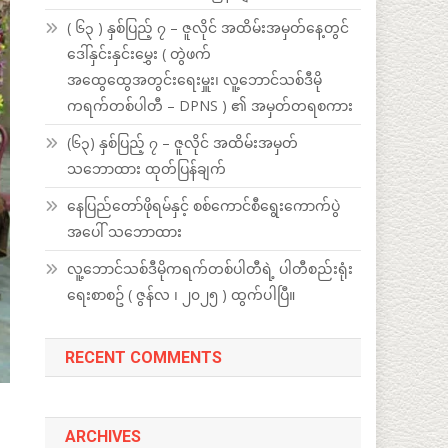
( ၆၃ ) နှစ်ပြည့် ၇ – ဇူလိုင် အထိမ်းအမှတ်နေ့တွင်
ဒေါ်နှင်းနှင်းမွှေး ( တွဲဖက်
အထွေထွေအတွင်းရေးမှူး၊ လူ့ဘောင်သစ်ဒီမို
ကရက်တစ်ပါတီ – DPNS ) ၏ အမှတ်တရစကား
(၆၃) နှစ်ပြည့် ၇ – ဇူလိုင် အထိမ်းအမှတ်
သဘောထား ထုတ်ပြန်ချက်
နေပြည်တော်ဖိုရမ်နှင့် စစ်ကောင်စီရွေးကောက်ပွဲ
အပေါ် သဘောထား
လူ့ဘောင်သစ်ဒီမိုကရက်တစ်ပါတီရဲ့ ပါတီစည်းရုံး
ရေးစာစဥ် ( ဇွန်လ ၊ ၂၀၂၅ ) ထွက်ပါပြီ။
RECENT COMMENTS
ARCHIVES