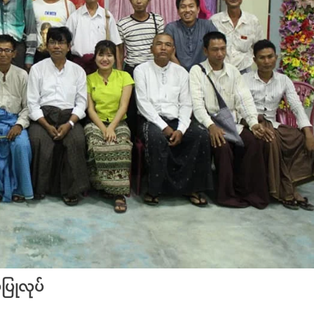
ြုလုပ်