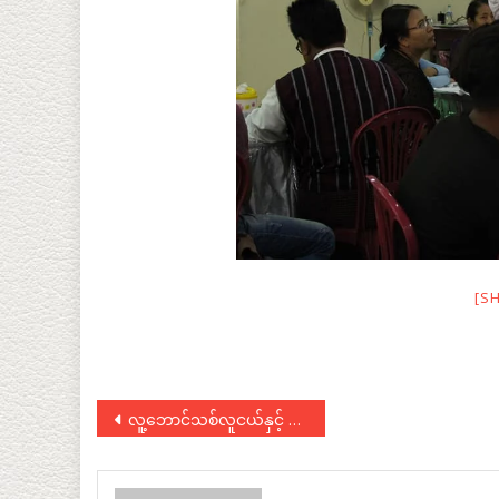
[S
Post
လူ့ဘောင်သစ်လူငယ်နှင့် DPNS ပါတီမိတ်ဆက်ဆွေးနွေးပွဲ
navigation