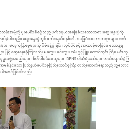
င်တန်းအဖွဲ့တို့ ပူးပေါင်းစီစဉ်သည့် ဖက်ဒရယ်အခြေခံသဘောတရားဆွေးနွေးပွဲကို
၌ ပြုလုပ်ခဲ့ပါသည်။ ဆွေးနွေးပွဲတွင် ဖက်ဒရယ်စနစ်၏ အခြေခံသဘောတရားများ၊ ဖက်
၊ မတူကွဲပြားမှုများကို စီမံခန့်ခွဲခြင်း၊ လုပ်ပိုင်ခွင့်အာဏာခွဲဝေခြင်း၊ ဒေသန္တရ
ားဖြင့် ဆွေးနွေးခဲ့ကြသည်။ မကွေး၊ မင်းဘူး၊ ငဖဲ၊ ပွင့်ဖြူ၊ တောင်တွင်းကြီး၊ မင်းလှ
ု လူမှုအဖွဲ့အစည်းများ၊ စိတ်ပါဝင်စားသူများ၊ DPNS ပါတီရဲဘော်များ တက်ရောက်ခဲ့က
့ကို အာမခံနိုင်သော ပြည်နယ်ပေါင်းစုပြည်ထောင်စုကြီး တည်ဆောက်ရေးသည် လူ့ဘောင်
အပါအဝင်ဖြစ်ပါသည်။