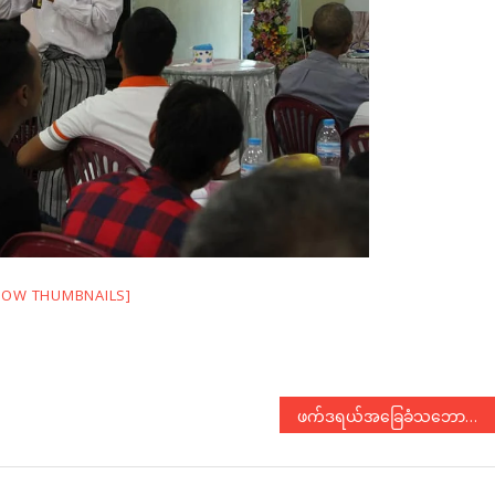
HOW THUMBNAILS]
ဖက်ဒရယ်အခြေခံသဘောတရား ဆွေးနွေးပွဲပြုလုပ် (DVB သတင်းဖော်ပြချက်)