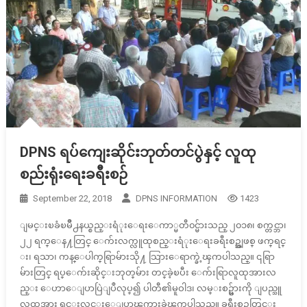
DPNS ရပ်ကျေးဆိုင်းဘုတ်တင်ပွဲနှင့် လူထု
စည်းရုံးရေးခရီးစဉ်
September 22, 2018
DPNS INFORMATION
1423
ျမင္းၿခံၿမိဳ႕နယ္စည္းရံုးေရးေကာ္မတီ၀င္မ်ားသည္ ၂၀၁၈၊ စက္တင္ဘာ၊
၂၂ ရက္ေန႔တြင္ ေက်းလက္လူထုစည္းရံုးေရးခရီးစဥ္အျဖစ္ ဖက္​ရင္​
း၊ ရသာ၊ ကန္​ေပါက္​ရြာမ်ားသို႔ သြားေရာက္ခဲ့ၾကပါသည္။ ၎ရြာ
မ်ားတြင္ ရပ္ေက်းဆိုင္​းဘုတ္​မ်ား တင္​ခဲ့ၿပီး ေက်းရြာလူထုအားလ
ည္း ေဟာေျပာပြဲျပဳလုပ္၍ ပါတီ၏မူဝါဒ၊ လမ္းစဥ္မ်ားကို ျပည္သူ
လူထုအား ရွင္းလင္းေျပာၾကားခဲ့ၾကပါသည္။ ခရီးစဥ္အတြင္း