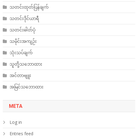
သတင်းထုတ်ပြန်ချက်
သတင်းဒိုင်ယာရီ
သတင်းဓါတ်ပုံ
သမိုင်းအကျဉ်း
သုံးသပ်ချက်
သူတို့သဘောထား
အင်တာဗျူး
အမြင်သဘောထား
META
Log in
Entries feed