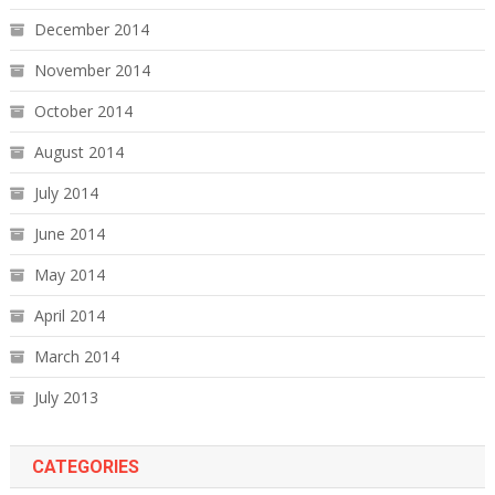
December 2014
November 2014
October 2014
August 2014
July 2014
June 2014
May 2014
April 2014
March 2014
July 2013
CATEGORIES