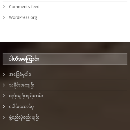
Comments feed
WordPress.org
ပါတီအ‌ကြောင်း
အခြေခံမူဝါဒ
သမိုင်းအကျဉ်း
စည်းမျဉ်းစည်းကမ်း
ခေါင်းဆောင်မှု
ဖွဲ့စည်းပုံစည်းမျဉ်း