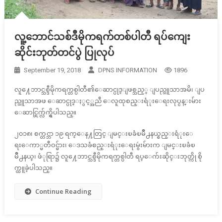
လူ့ဘောင်သစ်ဒီမိုကရက်တစ်ပါတီ ရပ်ကျေး
ဆိုင်းဘုတ်တင်ပွဲ ပြုလုပ်
September 19, 2018
DPNS INFORMATION
1896
လူ႔ေဘာင္သစ္ဒီမိုကရက္တစ္ပါတီ၏ေဆာင္ပုဒ္ျဖစ္သည့္ ျပည္သူသာအမိ၊ ျပ
ည္သူသာအဖ ေဆာင္ပုဒ္ႏွင့္အညီ ေလူထုစည္းရံုးေရးလုပ္ငန္းမ်ား
ေဆာင္ရြက္လ်က္ရွိပါသည္။
၂၀၁၈၊ စက္တင္ဘာ ၁၉ ရက္ေန႔တြင္ ျမင္းၿခံၿမိဳ႕နယ္စည္းရံုးေ
ရးေကာ္မတီဝင္မ်ား၊ ေဒသခံစည္းရံုးေရးမွဴးမ်ားက ျမင္းၿခံၿ
မိဳ႕နယ္၊ ဖံုရြာ၌ လူ႔ေဘာင္သစ္ဒီမိုကရက္တစ္ပါတီ ရပ္ေက်းဆိုင္းဘုတ္ကို စို
က္ထူခဲ့ပါသည္။
Continue Reading