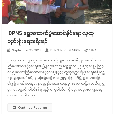
DPNS ရွေးကောက်ပွဲအောင်နိုင်ရေး လူထု
စည်းရုံးရေးခရီးစဉ်
September 25, 2018
DPNS INFORMATION
1874
၂၀၁၈ ၾကားျဖတ္ေရြးေကာက္ပြဲ ျမင္းၿခံၿမိဳ႕နယ္ေရြးေကာ
က္ပြဲေအာင္ႏိုင္ေရးအဖြဲ႔ဝင္မ်ားသည္ စက္တင္ဘာလ ၂၅ ရက္ေန႔တြင္
ေရြးေကာက္ပြဲေအာင္ႏိုင္ေရးႏွင့္ လူထုစည္းရံုးေရးခရီးစဥ္အျ
ဖစ္ ျမင္းၿခံၿမိဳ႕နယ္အတြင္းရွိ ဇလက္ကုန္းရြာ၊ တိမ္တိုင္ရြာ၊ ရြာသစ္ရြာ
တို႔ရွိ ေက်းလက္ေနျပည္သူမ်ားအား လက္ကမ္းစာေစာင္မ်ား တအိမ္တက္ဆ
င္း ေဝငွၿပီး ပါတီ၏ ရပ္တည္ခ်က္၊ မူဝါဒမ်ားကို ရွင္းလင္းေျပာၾ
ကားခဲ့ၾကပါသည္။
Continue Reading