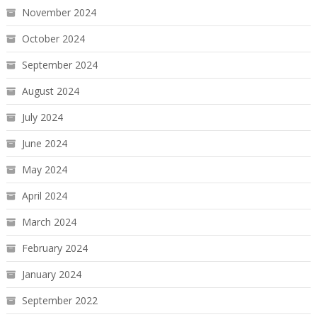
November 2024
October 2024
September 2024
August 2024
July 2024
June 2024
May 2024
April 2024
March 2024
February 2024
January 2024
September 2022