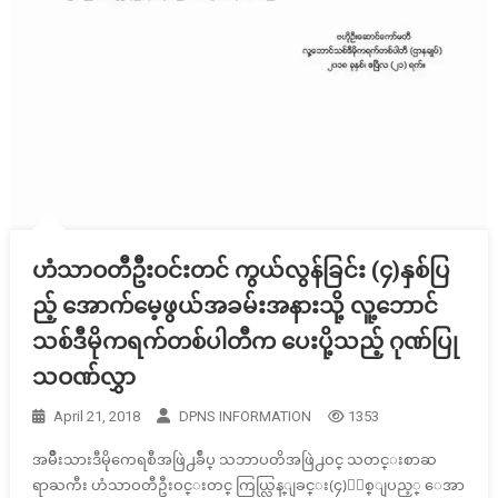
ဟံသာဝတီဦးဝင်းတင် ကွယ်လွန်ခြင်း (၄)နှစ်ပြ
ည့် အောက်မေ့ဖွယ်အခမ်းအနားသို့ လူ့ဘောင်
သစ်ဒီမိုကရက်တစ်ပါတီက ပေးပို့သည့် ဂုဏ်ပြု
သဝဏ်လွှာ
April 21, 2018
DPNS INFORMATION
1353
အမ်ိဳးသားဒီမိုကေရစီအဖြဲ႕ခ်ဳပ္ သဘာပတိအဖြဲ႕ဝင္ သတင္းစာဆ
ရာႀကီး ဟံသာဝတီဦးဝင္းတင္ ကြယ္လြန္ျခင္း(၄)ႏွစ္ျပည့္ ေအာ