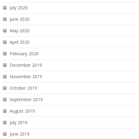
July 2020
June 2020
May 2020
April 2020
February 2020
December 2019
November 2019
October 2019
September 2019
August 2019
July 2019
June 2019