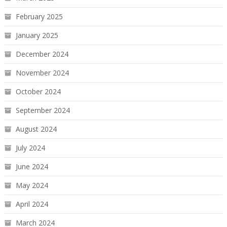
February 2025
January 2025
December 2024
November 2024
October 2024
September 2024
August 2024
July 2024
June 2024
May 2024
April 2024
March 2024