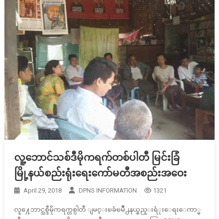
လူ့ဘောင်သစ်ဒီမိုကရက်တစ်ပါတီ မြင်းခြံ
မြို့နယ်စည်းရုံးရေးကော်မတီအစည်းအဝေး
April 29, 2018
DPNS INFORMATION
1321
လူ႔ေဘာင္သစ္ဒီမိုကရက္တစ္ပါတီ ျမင္းၿခံၿမိဳ႕နယ္စည္းရံုးေရးေကာ္မ