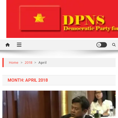
Skip
to
content
Democratic Party for a New Society
DPNS
Home
>
2018
>
April
MONTH:
APRIL 2018