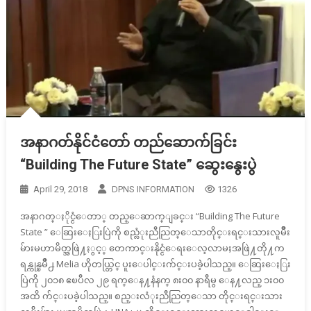
အနာဂတ်နိုင်ငံတော် တည်ဆောက်ခြင်း
“Building The Future State” ဆွေးနွေးပွဲ
April 29, 2018
DPNS INFORMATION
1326
အနာဂတ္ႏိုင္ငံေတာ္ တည္ေဆာက္ျခင္း “Building The Future
State ” ေဆြးေႏြးပြဲကို စည္လံုးညီညြတ္ေသာတိုင္းရင္းသားလူမ်ိဳး
မ်ားမဟာမိတ္အဖြဲ႔ႏွင့္ တေကာင္းနိုင္ငံေရးေလ့လာမႈအဖြဲ႔တို႔က
ရန္ကုန္ၿမိဳ႕ Melia ဟိုတယ္တြင္ ပူးေပါင္းက်င္းပခဲဲ့ပါသည္။ ေဆြးေႏြး
ပြဲကို ၂၀၁၈ ဧၿပီလ ၂၉ ရက္ေန႔နံနက္ ၈း၀၀ နာရီမွ ေန႔လည္ ၁း၀၀
အထိ က်င္းပခဲ့ပါသည္။ စည္းလံုးညီညြတ္ေသာ တိုင္းရင္းသား