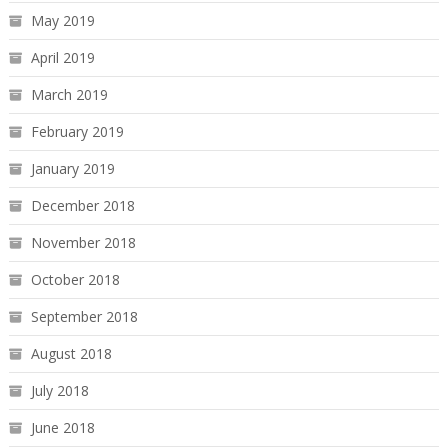
May 2019
April 2019
March 2019
February 2019
January 2019
December 2018
November 2018
October 2018
September 2018
August 2018
July 2018
June 2018