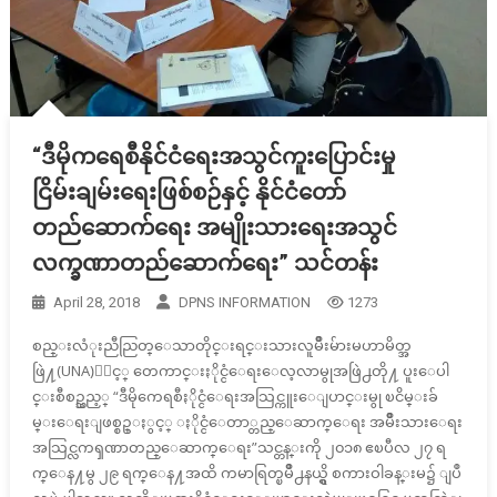
“ဒီမိုကရေစီနိုင်ငံရေးအသွင်ကူးပြောင်းမှု
ငြိမ်းချမ်းရေးဖြစ်စဉ်နှင့် နိုင်ငံတော်
တည်ဆောက်ရေး အမျိုးသားရေးအသွင်
လက္ခဏာတည်ဆောက်ရေး” သင်တန်း
April 28, 2018
DPNS INFORMATION
1273
စည္းလံုးညီညြတ္ေသာတိုင္းရင္းသားလူမ်ိဳးမ်ားမဟာမိတ္အ
ဖြဲ႔(UNA)ႏွင့္ တေကာင္းႏိုင္ငံေရးေလ့လာမွုအဖြဲ႕တို႔ ပူးေပါ
င္းစီစဥ္သည့္ “ဒီမိုကေရစီႏိုင္ငံေရးအသြင္ကူးေျပာင္းမွု ၿငိမ္းခ်
မ္းေရးျဖစ္စဥ္ႏွင့္ ႏိုင္ငံေတာ္တည္ေဆာက္ေရး အမ်ိဳးသားေရး
အသြင္လကၡဏာတည္ေဆာက္ေရး”သင္တန္းကို ၂၀၁၈ ဧၿပီလ ၂၇ ရ
က္ေန႔မွ ၂၉ ရက္ေန႔အထိ ကမာရြတ္ၿမိဳ႕နယ္ရွိ စကားဝါခန္းမ၌ ျပဳ