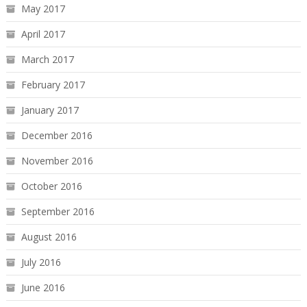
May 2017
April 2017
March 2017
February 2017
January 2017
December 2016
November 2016
October 2016
September 2016
August 2016
July 2016
June 2016