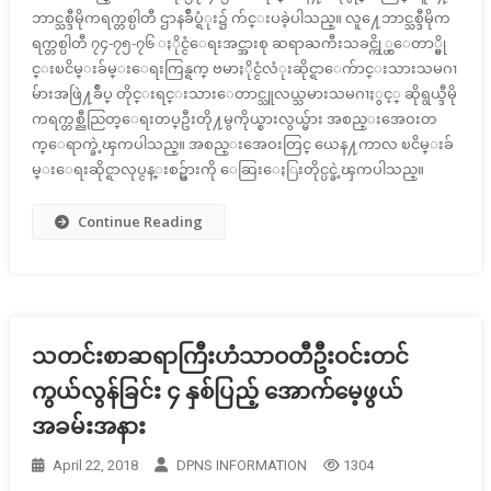
ဘာင္သစ္ဒီမိုကရက္တစ္ပါတီ ဌာနခ်ဳပ္ရံုး၌ က်င္းပခဲ့ပါသည္။ လူ႔ေဘာင္သစ္ဒီမိုက
ရက္တစ္ပါတီ ၇၄-၇၅-၇၆ ႏိုင္ငံေရးအင္အားစု ဆရာႀကီးသခင္ကို္ယ္ေတာ္မွို
င္းၿငိမ္းခ်မ္းေရးကြန္ရက္ ဗမာႏိုင္ငံလံုးဆိုင္ရာေက်ာင္းသားသမဂၢ
မ်ားအဖြဲ႔ခ်ဳပ္ တိုင္းရင္းသားေတာင္သူလယ္သမားသမဂၢႏွင့္ ဆိုရွယ္ဒီမို
ကရက္တစ္ညီညြတ္ေရးတပ္ဦးတို႔မွကိုယ္စားလွယ္မ်ား အစည္းအေဝးတ
က္ေရာက္ခဲ့ၾကပါသည္။ အစည္းအေဝးတြင္ ယေန႔ကာလ ၿငိမ္းခ်
မ္းေရးဆိုင္ရာလုပ္ငန္းစဥ္မ်ားကို ေဆြးေႏြးတိုင္ပင္ခဲ့ၾကပါသည္။
Continue Reading
သတင်းစာဆရာကြီးဟံသာဝတီဦးဝင်းတင်
ကွယ်လွန်ခြင်း ၄ နှစ်ပြည့် အောက်မေ့ဖွယ်
အခမ်းအနား
April 22, 2018
DPNS INFORMATION
1304