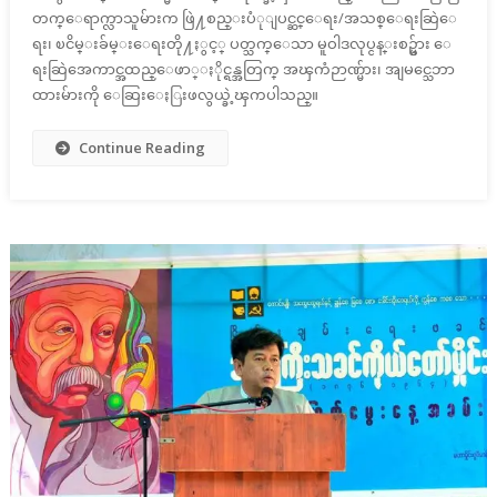
တက္ေရာက္လာသူမ်ားက ဖြဲ႔စည္းပံုျပင္ဆင္ေရး/အသစ္ေရးဆြဲေ
ရး၊ ၿငိမ္းခ်မ္းေရးတို႔ႏွင့္ ပတ္သက္ေသာ မူဝါဒလုပ္ငန္းစဥ္မ်ား ေ
ရးဆြဲအေကာင္အထည္ေဖာ္ႏိုင္ရန္အတြက္ အၾကံဉာဏ္မ်ား၊ အျမင္သေဘာ
ထားမ်ားကို ေဆြးေႏြးဖလွယ္ခဲ့ၾကပါသည္။
Continue Reading