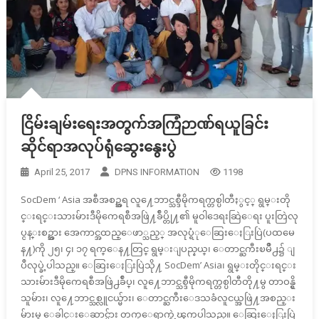
ငြိမ်းချမ်းရေးအတွက်အကြံဉာဏ်ရယူခြင်း
ဆိုင်ရာအလုပ်ရုံဆွေးနွေးပွဲ
April 25, 2017
DPNS INFORMATION
1198
SocDem ‘ Asia အစီအစဥ္အရ လူ႔ေဘာင္သစ္ဒီမိုကရက္တစ္ပါတီႏွင့္ ရွမ္းတို
င္းရင္းသားမ်ားဒီမိုကေရစီအဖြဲ႔ခ်ဳပ္တို႔၏ မူဝါဒေရးဆြဲေရး ပူးတြဲလု
ပ္ငန္းစဥ္အား အေကာင္အထည္ေဖာ္သည့္ အလုပ္ရံုေဆြးေႏြးပြဲ(ပထမေ
န႔)ကို ၂၅၊ ၄၊ ၁၇ ရက္ေန႔တြင္ ရွမ္းျပည္နယ္၊ ေတာင္ႀကီးၿမိဳ႕၌ ျ
ပဳလုပ္ခဲ့ပါသည္။ ေဆြးေႏြးပြဲသို႔ SocDem’ Asia၊ ရွမ္းတိုင္းရင္း
သားမ်ားဒီမိုကေရစီအဖြဲ႕ခ်ဳပ္၊ လူ႔ေဘာင္သစ္ဒီမိုကရက္တစ္ပါတီတို႔မွ တာဝန္ရွိ
သူမ်ား၊ လူ႔ေဘာင္သစ္လူငယ္မ်ား၊ ေတာင္ႀကီးေဒသခံလူငယ္အဖြဲ႔အစည္း
မ်ားမွ ေခါင္းေဆာင္မ်ား တက္ေရာက္ခဲ့ၾကပါသည္။ ေဆြးေႏြးပြဲ