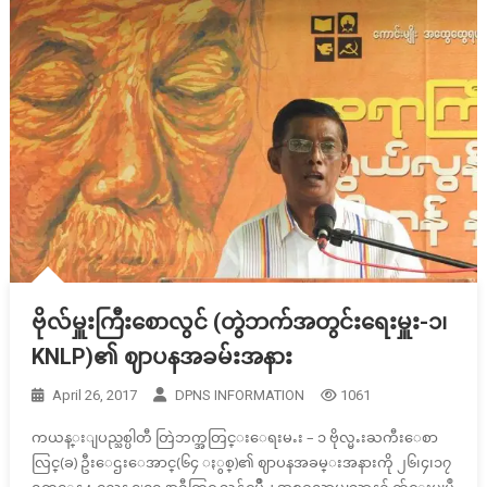
ဗိုလ်မှူးကြီးစောလွင် (တွဲဘက်အတွင်းရေးမှူး-၁၊
KNLP)၏ ဈာပနအခမ်းအနား
April 26, 2017
DPNS INFORMATION
1061
ကယန္းျပည္သစ္ပါတီ တြဲဘက္အတြင္းေရးမႉး – ၁ ဗိုလ္မႉးႀကီးေစာ
လြင္(ခ) ဦးေဌးေအာင္(၆၄ ႏွစ္)၏ ဈာပနအခမ္းအနားကို ၂၆၊၄၊၁၇