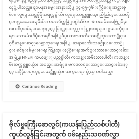
ရက္ေန႔ ညေန ၄:၀၀ နာရီတြင္ သန္လ်င္ၿမိဳ႕ အစၥလာမ္သုသာန္၌ က်င္းပျပဳ
လုပ္ခဲ့ပါသည္။ ဈာပနအခမ္းအနားသို႔ ၇၄-၇၅-၇၆ ႏိုင္ငံေရးအင္အားစု
မ်ား၊ လူ႔ေဘာင္သစ္ဒီမိုကရက္တစ္ပါတီ၊ လူ႔ေဘာင္သစ္လူငယ္၊ ညီညြတ္ေသာတို
င္းရင္းသားလူမ်ိဳးမ်ား မဟာမိတ္အဖြဲ႕ဝင္ပါတီမ်ား၊ ဗကသမ်ားအဖြဲ႕ခ်ဳပ္၊
၈၈ ၿငိမ္းခ်မ္းေရးႏွင့္ ပြင့္လင္းလူ႔အဖြဲ႕အစည္း၊ ရွမ္းတိုင္း
ရင္းသားမ်ားဒီမိုကေရစီအဖြဲ႕ခ်ဳပ္၊ ဆရာႀကီးသခင္ကိုယ္ေတာ္မွိုင္း
ဂူဗိမာန္ေစာင့္ေရွာက္ေရးအဖြဲ႕၊ ဆရာႀကီးသခင္ကိုယ္ေတာ္မွို
င္း ၿငိမ္းခ်မ္းေရးကြန္ရက္၊ ႏိုင္ငံေရးအက်ဥ္းသားေဟာင္းမ်ား
အဖြဲ႕၊ NNER၊ ကယန္းျပည္သစ္ပါတီ၊ ကယန္းအမ်ိဳးသားပါတီ၊ ကယန္း
မ်ိဳးဆက္သစ္လူငယ္မ်ား အစည္းအရံုး၊ မကဒတရဲေဘာ္ေဟာင္းမ်ားႏွ
င့္ ႏိုင္ငံေရးလုပ္ေဖာ္ကိုင္ဖက္မ်ား တက္ေရာက္ခဲ့ၾကပါသည္။
Continue Reading
ဗိုလ်မှူးကြီးစောလွင်(ကယန်းပြည်သစ်ပါတီ)
ကွယ်လွန်ခြင်းအတွက် ဝမ်းနည်းသဝဏ်လွှာ