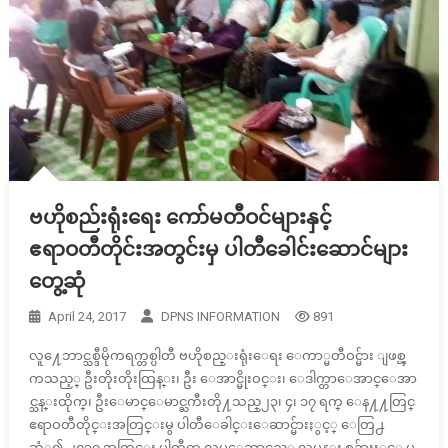
ဗဟိုစည်းရုံးရေး ကော်မတီဝင်များနှင့်
ဧရာဝတီတိုင်းအတွင်းမှ ပါတီခေါင်းဆောင်များ
တွေ့ဆုံ
April 24, 2017
DPNS INFORMATION
891
လူ႔ေဘာင္သစ္ဒီမိုကရက္တစ္ပါတီ ဗဟိုစည္းရုံးေရး ေကာ္မတီဝင္မ်ား ျဖစ္ၾ
ကသည့္ ဦးတိုးတိုးထြန္း၊ ဦး ေအာင္မိုးဝင္း၊ ေဒါက္တာေအာင္ေအာ
င္သန္းထိုက္၊ ဦးေမာင္ေမာင္ႀကီးတို႔သည္၂၃၊ ၄၊ ၁၇ ရက္ ေန႔႔တြင္
ဧရာဝတီတိုင္းအတြင္းမွ ပါတီေခါင္းေဆာင္မ်ားႏွင့္ ေတြ႕
ဆံု၍ ၂၀၁၇ အတြင္း ပါတီက လုပ္ေဆာင္မည့္ လုပ္ငန္း စဥ္မ်ားႏွင့္ ပ