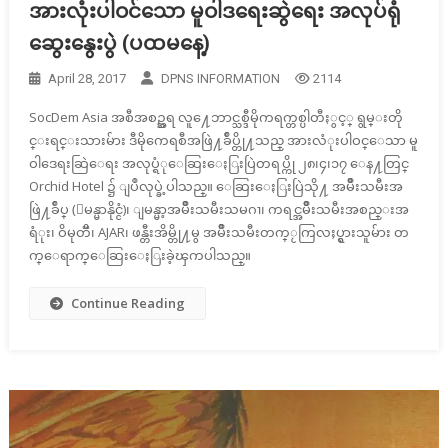
အားလုံးပါဝင်သော မူဝါဒရေးဆွဲရေး အလုပ်ရုံ
ဆွေးနွေးပွဲ (ပထမနေ့)
April 28, 2017
DPNS INFORMATION
2114
SocDem Asia အစီအစဥ္အရ လူ႔ေဘာင္သစ္ဒီမိုကရက္တစ္ပါတီႏွင့္ ရွမ္းတို
င္းရင္းသားမ်ား ဒီမိုကေရစီအဖြဲ႔ခ်ဳပ္တို႔သည္ အားလံုးပါဝင္ေသာ မူ
ဝါဒေရးဆြဲေရး အလုပ္ရံုေဆြးေႏြးပြဲတရပ္ကို ၂၈၊၄၊၁၇ ေန႔တြင္
Orchid Hotel ၌ ျပဳလုပ္ခဲ့ပါသည္။ ေဆြးေႏြးပြဲသို႔ အမ်ိဳးသမီးအ
ဖြဲ႔ခ်ဳပ္ (ျမန္မာနိုင္ငံ)၊ ျမန္မာ့အမ်ိဳးသမီးသမဂၢ၊ ကရင္အမ်ိဳးသမီးအစည္းအ
ရံုး၊ ဝိမုတၱိ၊ AJAR၊ ဖန္တီးအိမ္တို႔မွ အမ်ိဳးသမီးတက္ႂကြလႈပ္ရွားသူမ်ား တ
က္ေရာက္ေဆြးေႏြးခဲ့ၾကပါသည္။
Continue Reading