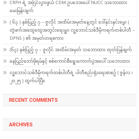
CRPH ရဲ့ အငြင်းပွားဖွယ် CDM ဥပဒေအပေါ် NUCC သဘောထား
မေးမြန်းချက်
( ၆၃ ) နှစ်ပြည့် ၇ – ဇူလိုင် အထိမ်းအမှတ်နေ့တွင် ဒေါ်နှင်းနှင်းမွှေး (
တွဲဖက်အထွေထွေအတွင်းရေးမှူး၊ လူ့ဘောင်သစ်ဒီမိုကရက်တစ်ပါတီ –
DPNS ) ၏ အမှတ်တရစကား
(၆၃) နှစ်ပြည့် ၇ – ဇူလိုင် အထိမ်းအမှတ် သဘောထား ထုတ်ပြန်ချက်
နေပြည်တော်ဖိုရမ်နှင့် စစ်ကောင်စီရွေးကောက်ပွဲအပေါ် သဘောထား
လူ့ဘောင်သစ်ဒီမိုကရက်တစ်ပါတီရဲ့ ပါတီစည်းရုံးရေးစာစဥ် ( ဇွန်လ ၊
၂၀၂၅ ) ထွက်ပါပြီ။
RECENT COMMENTS
ARCHIVES