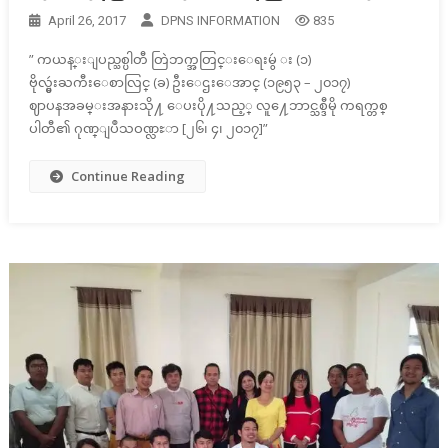
April 26, 2017
DPNS INFORMATION
835
” ကယန္းျပည္သစ္ပါတီ တြဲဘက္အတြင္းေရးမွဴ း (၁)
ဗိုလ္မွဴးႀကီးေစာလြင္ (ခ) ဦးေဌးေအာင္ (၁၉၅၃ – ၂၀၁၇)
ဈာပနအခမ္းအနားသို႔ ေပးပို႔သည့္ လူ႔ေဘာင္သစ္ဒီမို ကရက္တစ္
ပါတီ၏ ဂုဏ္ျပဳသဝဏ္လႊာ [၂၆၊ ၄၊ ၂၀၁၇]”
Continue Reading