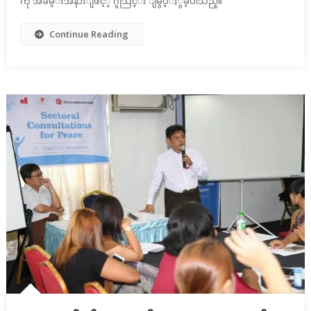
ကို အခမ္းအနားျဖင့္ ဂူသြင္း ျမွဳပ္ႏွံခဲ့ပါသည္။
Continue Reading