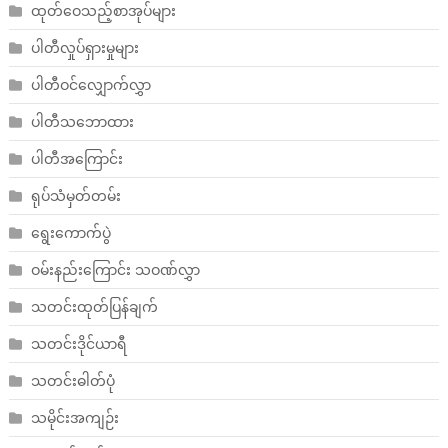
ထုတ်ဝေသည့်စာအုပ်များ
ပါတီလှုပ်ရှားမှုများ
ပါတီဝင်လျှောက်လွှာ
ပါတီသဘောထား
ပါတီအကြောင်း
ရုပ်သံမှတ်တမ်း
ရွေးကောက်ပွဲ
ဝမ်းနည်းကြောင်း သဝဏ်လွှာ
သတင်းထုတ်ပြန်ချက်
သတင်းဒိုင်ယာရီ
သတင်းဓါတ်ပုံ
သမိုင်းအကျဉ်း