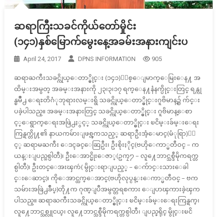
ဆရာကြီးသခင်ကိုယ်တော်မှိုင်း
(၁၄၁)နှစ်မြောက်မွေးနေ့အခမ်းအနားကျင်းပ
April 24, 2017
DPNS INFORMATION
905
ဆရာႀကီးသခင္ကိုယ္ေတာ္မွိုင္း (၁၄၁)ႏွစ္ေျမာက္ေမြးေန႔ အ
ထိမ္းအမွတ္ အခမ္းအနားကို ၂၃၊၃၊၁၇ ရက္ေန႔နံနက္ပိုင္းတြင္ ရန္ကု
န္ၿမိဳ႕ ေရႊတိဂံုဘုရားလမ္းရွိ သခင္ကိုယ္ေတာ္မွိုင္းဂူဗိမာန္၌ က်င္း
ပခဲ့ပါသည္။ အခမ္းအနားတြင္ သခင္ကိုယ္ေတာ္မွိုင္း ဂူဗိမာန္ေစာ
င့္ေရွာက္ေရးအဖြဲ႕ႏွင့္ သခင္ကိုယ္ေတာ္မွိုင္း ၿငိမ္းခ်မ္းေရး
ကြန္ရက္တို႔၏ နာယကမ်ားျဖစ္ၾကသည့္ ဆရာဦးအံ့ေမာင္(မံုရြာ)ႏွ
င့္ ဆရာမႀကီး ေဒၚခင္ေဆြဦး၊ ဦးစိုးႏိုင္(ဗဟိုေကာ္မတီဝင္ – က
ယန္းျပည္သစ္ပါတီ)၊ ဦးေအာင္မိုးေဇာ္(ဥကၠ႒ – လူ႔ေဘာင္သစ္ဒီမိုကရက္တ
စ္ပါတီ)၊ ဦးတင္ေအးၾကဴ( မွိုင္းရာျပည့္ – ေက်ာင္းသားေခါ
င္းေဆာင္)၊ ကိုေအာင္ထက္ေအာင္(ဗဟိုလုပ္ငန္းေကာ္မတီဝင္ – ဗက
သမ်ားအဖြဲ႕ခ်ဳပ္)တို႔က ဂုဏ္ျပဳအမွတ္တရစကား ေျပာၾကားခဲ့ၾက
ပါသည္။ ဆရာႀကီးသခင္ကိုယ္ေတာ္မွိုင္း ၿငိမ္းခ်မ္းေရးကြန္ရက္၊
လူ႔ေဘာင္သစ္လူငယ္၊ လူ႔ေဘာင္သစ္ဒီမိုကရက္တစ္ပါတီ၊ ျပည္ခရိုင္ မွိုင္းၿငိ