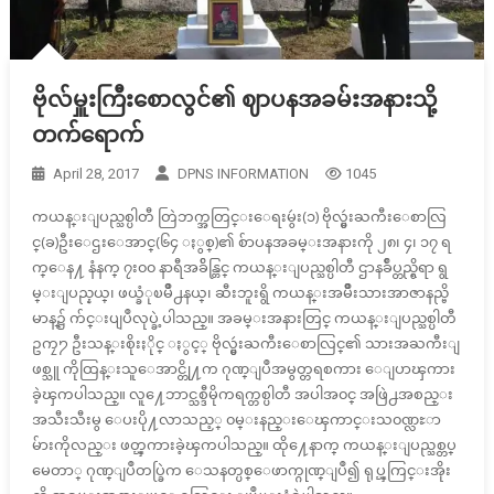
ဗိုလ်မှူးကြီးစောလွင်၏ ဈာပနအခမ်းအနားသို့
တက်ရောက်
April 28, 2017
DPNS INFORMATION
1045
ကယန္းျပည္သစ္ပါတီ တြဲဘက္အတြင္းေရးမွဴး(၁) ဗိုလ္မွဴးႀကီးေစာလြ
င္(ခ)ဦးေဌးေအာင္(၆၄ ႏွစ္)၏ စ်ာပနအခမ္းအနားကို ၂၈၊ ၄၊ ၁၇ ရ
က္ေန႔ နံနက္ ၇း၀၀ နာရီအခ်ိန္တြင္ ကယန္းျပည္သစ္ပါတီ ဌာနခ်ဳပ္တည္ရွိရာ ရွ
မ္းျပည္နယ္၊ ဖယ္ခံုၿမိဳ႕နယ္၊ ဆီးဘူးရွိ ကယန္းအမ်ိဳးသားအာဇာနည္ဗိ
မာန္၌ က်င္းပျပဳလုပ္ခဲ့ပါသည္။ အခမ္းအနားတြင္ ကယန္းျပည္သစ္ပါတီ
ဥကၠ႒ ဦးသန္းစိုးႏိုင္ ႏွင့္ ဗိုလ္မွဴးႀကီးေစာလြင္၏ သားအႀကီးျ
ဖစ္သူ ကိုထြန္းသူေအာင္တို႔က ဂုဏ္ျပဳအမွတ္တရစကား ေျပာၾကား
ခဲ့ၾကပါသည္။ လူ႔ေဘာင္သစ္ဒီမိုကရက္တစ္ပါတီ အပါအ၀င္ အဖြဲ႕အစည္း
အသီးသီးမွ ေပးပို႔လာသည့္ ၀မ္းနည္းေၾကာင္းသ၀ဏ္လႊာ
မ်ားကိုလည္း ဖတ္ၾကားခဲ့ၾကပါသည္။ ထို႔ေနာက္ ကယန္းျပည္သစ္တပ္
မေတာ္ ဂုဏ္ျပဳတပ္ခြဲက ေသနတ္ပစ္ေဖာက္ဂုဏ္ျပဳ၍ ရုပ္ၾကြင္းအိုး