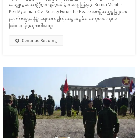
သခင္ကိုယ္ေတာ္မိွဳင္း ျငိမ္းခ်မ္းေရးကြန္ရက္၊ Burma Monitor၊
Pen Myanmar၊ Civil Society Forum for Peace အစရွိသည့္အဖြဲ႕အစ
ည္းမ်ားႏွင့္ နိုင္ငံေရးတက္ႂကြလႈပ္ရွားသူမ်ား တက္ေရာက္ေ
ဆြးေႏြးခဲ့ၾကပါသည္။
Continue Reading