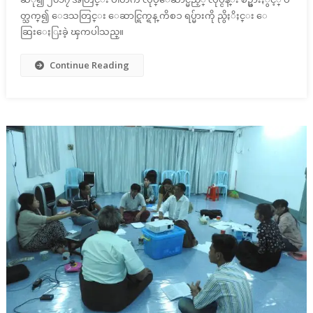
တ္သက္၍ ေဒသတြင္း ေဆာင္ရြက္ရန္ ကိစၥ ရပ္မ်ားကို ညွိႏိႈင္း ေ
ဆြးေႏြးခဲ့ ၾကပါသည္။
Continue Reading