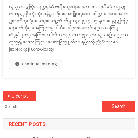
လူ႔ေဘာင္သစ္ဒီမိုကရက္တစ္ပါတီ ဗဟိုစည္းရုံးေရး ေကာ္မတီဝင္မ်ား ျဖစ္ၾ
ကသည့္ ဦးတိုးတိုးထြန္း၊ ဦး ေအာင္မိုးဝင္း၊ ေဒါက္တာေအာင္ေအာ
င္သန္းထိုက္၊ ဦးေမာင္ေမာင္ႀကီးတို႔သည္၂၃၊ ၄၊ ၁၇ ရက္ ေန႔႔တြင္
ဧရာဝတီတိုင္းအတြင္းမွ ပါတီေခါင္းေဆာင္မ်ားႏွင့္ ေတြ႕
ဆံု၍ ၂၀၁၇ အတြင္း ပါတီက လုပ္ေဆာင္မည့္ လုပ္ငန္း စဥ္မ်ားႏွင့္ ပ
တ္သက္၍ ေဒသတြင္း ေဆာင္ရြက္ရန္ ကိစၥ ရပ္မ်ားကို ညွိႏိႈင္း ေ
ဆြးေႏြးခဲ့ ၾကပါသည္။
Continue Reading
Posts
Older posts
Search
navigation
for:
RECENT POSTS