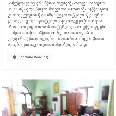
မ္းကြန္ရက္၊ ၇၄-၇၅-၇၆ ႏိုင္ငံေရးအင္အားစုတို႔ကလည္း သဝဏ္လႊာ
မ်ား ေပးပို႔ဂုဏ္ျပဳခဲ့ၾကပါသည္။ အခမ္းအနားသို႔ ႏိုင္ငံေရးလႈ
ပ္ရွားတက္ႂကြသူမ်ား၊ မွိုင္းၿငိမ္းကြန္ရက္ အဖြဲ႕ဝင္မ်ား၊ မွိုင္းဂူဗိမာ
န္ေစာင့္ေရွာက္ေရးအဖြဲ႕ဝင္မ်ား၊ လူ႔ေဘာင္သစ္လူငယ္မ်ား၊ ဆရာႀ
ကီး၏ မိသားစုဝင္မ်ား၊ ဗကသမ်ားအဖြဲ႕ခ်ဳပ္၊ လူ႔ေဘာင္သစ္ဒီမိုကရက္တစ္ပါတီ
ေခါင္းေဆာင္မ်ား၊ ႏိုင္ငံေရးအက်ဥ္းသားေဟာင္းမ်ား၊
၇၄-၇၅-၇၆ ႏိုင္ငံေရးအင္အားစုမ်ား၊ ဆရာႀကီးအား ခ်စ္ခင္ၾကည္ညိဳေလး
စားသူမ်ား ၂၀၀ ခန္႔ တက္ေရာက္ဂါရဝျပဳခဲ့ၾကပါသည္။
Continue Reading