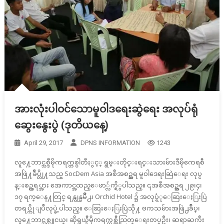
အားလုံးပါဝင်သောမူဝါဒရေးဆွဲရေး အလုပ်ရုံ
ဆွေးနွေးပွဲ (ဒုတိယနေ့)
April 29, 2017
DPNS INFORMATION
1243
လူ႔ေဘာင္သစ္ဒီမိုကရက္တစ္ပါတီႏွင့္ ရွမ္းတိုင္းရင္းသားမ်ားဒီမိုကေရစီ
အဖြဲ႔ခ်ဳပ္တို႔သည္ SocDem Asia အစီအစဥ္အရ မူဝါဒေရးဆြဲေရး လုပ္င
န္းစဥ္တရပ္အား အေကာင္အထည္ေဖာ္လ်က္ရိွပါသည္။ ၎အစီအစဥ္အရ ၂၉၊၄၊
၁၇ ရက္ေန႔တြင္ ရန္ကုန္ၿမိဳ႕၊ Orchid Hotel ၌ အလုပ္ရံုေဆြးေႏြးပြဲ
တရပ္ကို ျပဳလုပ္ခဲ့ပါသည္။ ေဆြးေႏြးပြဲသို႔ ဗကသမ်ားအဖြဲ႕ခ်ဳပ္၊
လူ႔ေဘာင္သစ္လူငယ္၊ ဆိုရွယ္ဒီမိုကရက္တစ္ညီညြတ္ေရးတပ္ဦး၊ ဆရာႀကီး