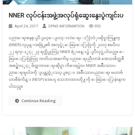
NNER လုပ်ငန်းအဖွဲ့အလုပ်ရုံဆွေးနွေးပွဲကျင်းပ
April 24, 2017
DPNS INFORMATION
953
ပညာေရးစနစ္ျပဳျပင္ေျပာင္းလဲေရး ႏိုင္ငံလံုးဆိုင္ရာကြန္ရက္
(NNER) လုပ္ငန္းအဖြဲ႕၏ အလုပ္ရံုေဆြးေႏြးပြဲကို ၂၀၁၇ ဧၿပီလ
၂၂ ရက္ႏွင့္ ၂၃ ရက္တို႔တြင္ NNER ရံုးခန္း၌ ျပဳလုပ္ခဲ့ပါသည္။ ေ
ဆြးေႏြးပြဲတြင္ တတိယအႀကိမ္ ပညာေရးညီလာခံ အေသးစိတ္အစီ
အစဥ္မ်ားႏွင့္ ဖိတ္ၾကားေရးဆိုင္ရာ ကိစၥရပ္မ်ား၊ NNER အမ်ိဳးသားပ
ညာေရးမူဝါဒကို ျပန္လည္သံုးသပ္ျခင္း၊ အမ်ိဳးသားပညာေရး မဟာဗ်ဴ
ဟာစီမံကိန္း (NESP) အေပၚ သေဘာထားတို႔ကို ေဆြးေႏြးခဲ့ၾက
ပါသည္။
Continue Reading