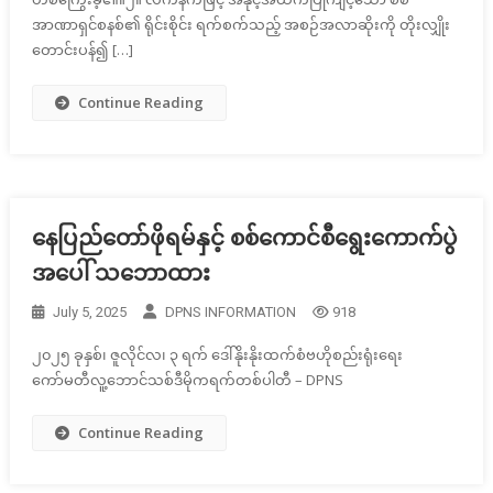
အာဏာရှင်စနစ်၏ ရိုင်းစိုင်း ရက်စက်သည့် အစဉ်အလာဆိုးကို တိုးလျှိုး
တောင်းပန်၍ […]
Continue Reading
နေပြည်တော်ဖိုရမ်နှင့် စစ်ကောင်စီရွေးကောက်ပွဲ
အပေါ် သဘောထား
July 5, 2025
DPNS INFORMATION
918
၂၀၂၅ ခုနှစ်၊ ဇူလိုင်လ၊ ၃ ရက် ဒေါ်နိုးနိုးထက်စံဗဟိုစည်းရုံးရေး
ကော်မတီလူ့ဘောင်သစ်ဒီမိုကရက်တစ်ပါတီ – DPNS
Continue Reading