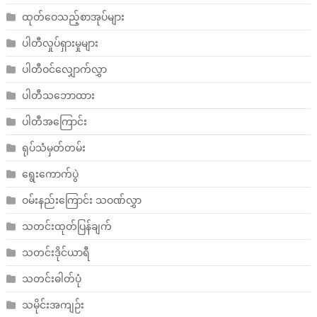
ထုတ်ဝေသည့်စာအုပ်များ
ပါတီလှုပ်ရှားမှုများ
ပါတီဝင်လျှောက်လွှာ
ပါတီသဘောထား
ပါတီအကြောင်း
ရုပ်သံမှတ်တမ်း
ရွေးကောက်ပွဲ
ဝမ်းနည်းကြောင်း သဝဏ်လွှာ
သတင်းထုတ်ပြန်ချက်
သတင်းဒိုင်ယာရီ
သတင်းဓါတ်ပုံ
သမိုင်းအကျဉ်း