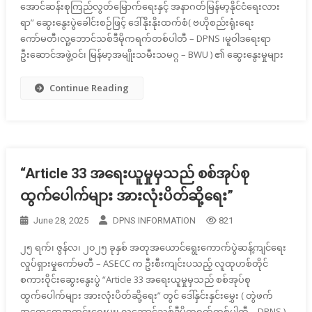
အောင်ဆန်းစုကြည်လွတ်မြောက်ရေးနှင့် အနာဂတ်မြန်မာ့နိုင်ငံရေးလား
ရာ” ဆွေးနွေးပွဲခေါင်းစဉ်ဖြင့် ဒေါ်နိုးနိုးထက်စံ( ဗဟိုစည်းရုံးရေး
ကော်မတီ၊လူ့ဘောင်သစ်ဒီမိုကရက်တစ်ပါတီ – DPNS ၊မူဝါဒရေးရာ
ဦးဆောင်အဖွဲ့ဝင်၊ မြန်မာ့အမျိုးသမီးသမဂ္ဂ – BWU ) ၏ ဆွေးနွေးမှုများ
Continue Reading
“Article 33 အရေးယူမှုမှသည် စစ်အုပ်စု
ထွက်ပေါက်များ အားလုံးပိတ်ဆို့ရေး”
June 28, 2025
DPNS INFORMATION
821
၂၅ ရက်၊ ဇွန်လ၊ ၂၀၂၅ ခုနှစ် အတုအယောင်ရွေးကောက်ပွဲဆန့်ကျင်ရေး
လှုပ်ရှားမှုကော်မတီ – ASECC က ဦးစီးကျင်းပသည့် လူထုဟစ်တိုင်
စကားဝိုင်းဆွေးနွေးပွဲ “Article 33 အရေးယူမှုမှသည် စစ်အုပ်စု
ထွက်ပေါက်များ အားလုံးပိတ်ဆို့ရေး” တွင် ဒေါ်နှင်းနှင်းမွှေး ( တွဲဖက်
အထွေထွေအတွင်းရေးမှူး၊ လူ့ဘောင်သစ်ဒီမိုကရက်တစ်ပါတီ – DPNS )