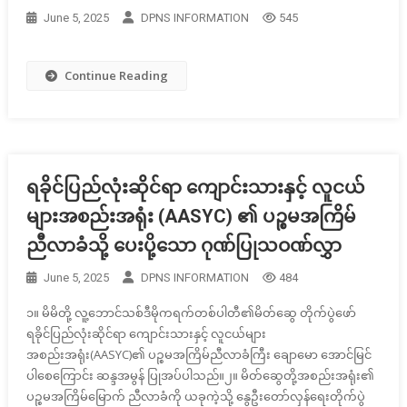
June 5, 2025
DPNS INFORMATION
545
Continue Reading
ရခိုင်ပြည်လုံးဆိုင်ရာ ကျောင်းသားနှင့် လူငယ်
များအစည်းအရုံး (AASYC) ၏ ပဉ္စမအကြိမ်
ညီလာခံသို့ ပေးပို့သော ဂုဏ်ပြုသဝဏ်လွှာ
June 5, 2025
DPNS INFORMATION
484
၁။ မိမိတို့ လူ့ဘောင်သစ်ဒီမိုကရက်တစ်ပါတီ၏မိတ်ဆွေ တိုက်ပွဲဖော်
ရခိုင်ပြည်လုံးဆိုင်ရာ ကျောင်းသားနှင့် လူငယ်များ
အစည်းအရုံး(AASYC)၏ ပဉ္စမအကြိမ်ညီလာခံကြီး ချောမော အောင်မြင်
ပါစေကြောင်း ဆန္ဒအမွန် ပြုအပ်ပါသည်။၂။ မိတ်ဆွေတို့အစည်းအရုံး၏
ပဉ္စမအကြိမ်မြောက် ညီလာခံကို ယခုကဲ့သို့ နွေဦးတော်လှန်ရေးတိုက်ပွဲ