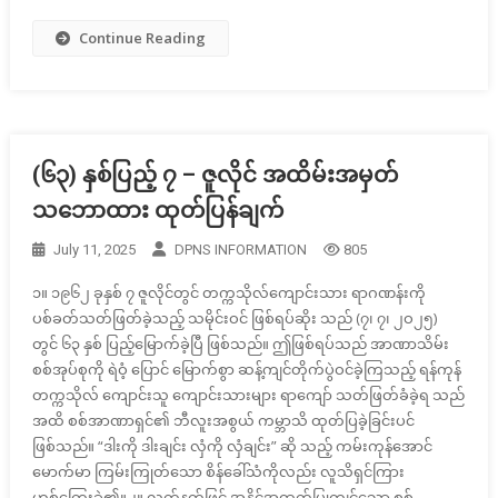
Continue Reading
(၆၃) နှစ်ပြည့် ၇ – ဇူလိုင် အထိမ်းအမှတ်
သဘောထား ထုတ်ပြန်ချက်
July 11, 2025
DPNS INFORMATION
805
၁။ ၁၉၆၂ ခုနှစ် ၇ ဇူလိုင်တွင် တက္ကသိုလ်ကျောင်းသား ရာဂဏန်းကို
ပစ်ခတ်သတ်ဖြတ်ခဲ့သည့် သမိုင်းဝင် ဖြစ်ရပ်ဆိုး သည် (၇၊ ၇၊ ၂ဝ၂၅)
တွင် ၆၃ နှစ် ပြည့်မြောက်ခဲ့ပြီ ဖြစ်သည်။ ဤဖြစ်ရပ်သည် အာဏာသိမ်း
စစ်အုပ်စုကို ရဲဝံ့ ပြောင် မြောက်စွာ ဆန့်ကျင်တိုက်ပွဲဝင်ခဲ့ကြသည့် ရန်ကုန်
တက္ကသိုလ် ကျောင်းသူ ကျောင်းသားများ ရာကျော် သတ်ဖြတ်ခံခဲ့ရ သည်
အထိ စစ်အာဏာရှင်၏ ဘီလူးအစွယ် ကမ္ဘာသိ ထုတ်ပြခဲ့ခြင်းပင်
ဖြစ်သည်။ “ဒါးကို ဒါးချင်း လှံကို လှံချင်း” ဆို သည့် ကမ်းကုန်အောင်
မောက်မာ ကြမ်းကြုတ်သော စိန်ခေါ်သံကိုလည်း လူသိရှင်ကြား
ဟစ်ကြွေးခဲ့၏။၂။ လက်နက်ဖြင့် အနိုင့်အထက်ပြုကျင့်သော စစ်