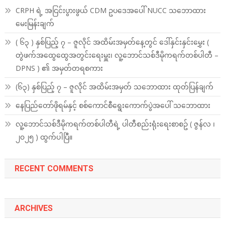
CRPH ရဲ့ အငြင်းပွားဖွယ် CDM ဥပဒေအပေါ် NUCC သဘောထား
မေးမြန်းချက်
( ၆၃ ) နှစ်ပြည့် ၇ – ဇူလိုင် အထိမ်းအမှတ်နေ့တွင် ဒေါ်နှင်းနှင်းမွှေး (
တွဲဖက်အထွေထွေအတွင်းရေးမှူး၊ လူ့ဘောင်သစ်ဒီမိုကရက်တစ်ပါတီ –
DPNS ) ၏ အမှတ်တရစကား
(၆၃) နှစ်ပြည့် ၇ – ဇူလိုင် အထိမ်းအမှတ် သဘောထား ထုတ်ပြန်ချက်
နေပြည်တော်ဖိုရမ်နှင့် စစ်ကောင်စီရွေးကောက်ပွဲအပေါ် သဘောထား
လူ့ဘောင်သစ်ဒီမိုကရက်တစ်ပါတီရဲ့ ပါတီစည်းရုံးရေးစာစဥ် ( ဇွန်လ ၊
၂၀၂၅ ) ထွက်ပါပြီ။
RECENT COMMENTS
ARCHIVES