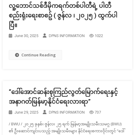
လူ့ဘောင်သစ်ဒီမိုကရက်တစ်ပါတီရဲ့ ပါတီ
စည်းရုံးရေးစာစဥ် ( ဇွန်လ ၊ ၂၀၂၅ ) ထွက်ပါ
ပြီ။
June 30, 2025
DPNS INFORMATION
1022
Continue Reading
“ဒေါ်အောင်ဆန်းစုကြည်လွတ်မြောက်ရေးနှင့်
အနာဂတ်မြန်မာ့နိုင်ငံရေးလားရာ”
June 29, 2025
DPNS INFORMATION
737
/ BWU / ၂၀၂၅ ခုနှစ်၊ ဇွန်လ၊ ၂၅ ရက် မြန်မာ့အမျိုးသမီးသမဂ္ဂ (BWU)
၏ ဦးဆောင်ကျင်းပသည့် အမျိုးသမီးများ နိုင်ငံရေးစကားဝိုင်းတွင် “ဒေါ်