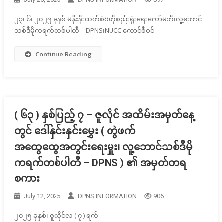
၂၃၊ ၆၊ ၂၀၂၅ ခုနှစ် မနိုးနိုးထက်စံဗဟိုစည်းရုံးရေးကော်မတီ၊လူ့ဘောင်
သစ်ဒီမိုကရက်တစ်ပါတီ – DPNS၊NUCC ကောင်စီဝင်
Continue Reading
( ၆၃ ) နှစ်ပြည့် ၇ – ဇူလိုင် အထိမ်းအမှတ်နေ့
တွင် ဒေါ်နှင်းနှင်းမွှေး ( တွဲဖက်
အထွေထွေအတွင်းရေးမှူး၊ လူ့ဘောင်သစ်ဒီမို
ကရက်တစ်ပါတီ – DPNS ) ၏ အမှတ်တရ
စကား
July 12, 2025
DPNS INFORMATION
906
၂၀၂၅ ခုနှစ်၊ ဇူလိုင်လ ( ၇ ) ရက်