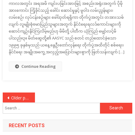
ကာလအတွင်း အရအမိ ကျင်းပခြင်းအားဖြင့် အစည်းအရုံးအတွက် ပိုမို
အားကောင်း ကြံ့ခိုင်သည့် ခေါင်း ဆောင်မှုနှင့် မူဝါဒ လမ်းညွှန်များ၊
လမ်းစဉ်၊ လုပ်ငန်းစဉ်များ ဖေါ်ထုတ်ရရှိကာ တိုက်ပွဲအတွင်း တအားသစ်
လျက် လူမျိုးစုံဗမာပြည်သူများအတွက် နိုင်ငံရေးရလဒ်ကောင်းများကို
ဆောင်ကျဉ်းနိုင်ကြလိမ့်မည်ဟု မိမိတို့ ပါတီက ယုံကြည် မျှော်လင့်မိ
ပါသည်။၃။ မိတ်ဆွေတို့၏ AASYC သည် စတင် တည်ထောင်ခဲ့သော
၁၉၉၅ ခုနှစ်မှသည် ယနေ့ နွေဦးတော်လှန်ရေး တိုက်ပွဲအထိတိုင် စစ်ရေး၊
နိုင်ငံရေး အချိုးအကွေ့ အလှည့်အပြောင်းများစွာကို ဖြတ်သန်းလျက် […]
Continue Reading
Posts
Older posts
Search
navigation
for:
RECENT POSTS