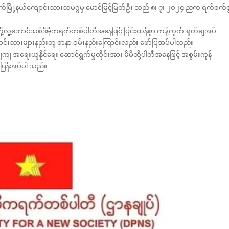
 ဝက်လက်မြို့နယ်ကျောင်းသားသမဂ္ဂမှ မောင်မြင့်မြတ်ဦး သည် ၈၊ ၇၊ ၂ဝ၂၄ ညက ရက်စက်စ
လူ့ဘောင်သစ်ဒီမိုကရက်တစ်ပါတီအနေဖြင့် ပြင်းထန်စွာ ကန့်ကွက် ရှုတ်ချအပ်
ောင်းသားများနည်းတူ စာနာ ဝမ်းနည်းကြောင်းလည်း ဖော်ပြအပ်ပါသည်။
ျကျ အရေးယူနိုင်ရေး ဆောင်ရွက်မှုတိုင်းအား မိမိတို့ပါတီအနေဖြင့် အစွမ်းကုန်
ပြန်အပ်ပါ သည်။