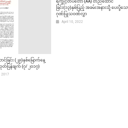
ရက္ခိုင့်တပ်တော် (AA) တည်ထောင်
ခြင်း(၁၃)နှစ်ပြည့် အခမ်းအနားသို့ ပေးပို့သေ
ဂုဏ်ပြုသဝဏ်လွှာ
April 10, 2022
်ခြင်း (၂၉)နှစ်မြောက်နေ့
်ပြန်ချက် (၇/ ၂၀၁၇)
, 2017