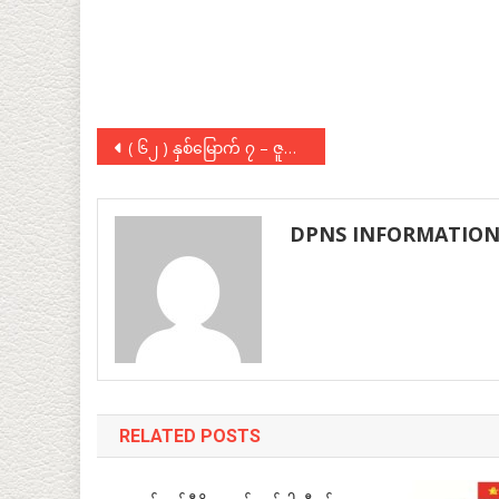
Post
( ၆၂ ) နှစ်မြောက် ၇ – ဇူလိုင် အရေးတော်ပုံ အထိမ်းအမှတ် အခမ်းအနားများသို့ ပေးပို့သည့် သဝဏ်လွှာ
navigation
DPNS INFORMATIO
RELATED POSTS