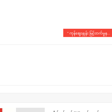
“ ကုန်ဈေးနှုန်း မြင့်တက်မှုနှင့် လူထုအကြပ်အတည်း ”( စကားဝိုင်း )
N