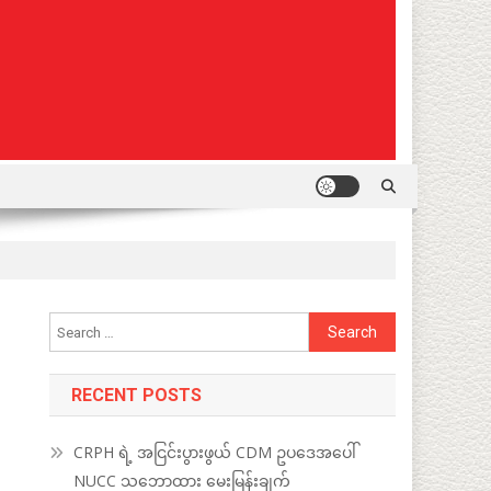
Search
for:
RECENT POSTS
CRPH ရဲ့ အငြင်းပွားဖွယ် CDM ဥပဒေအပေါ်
NUCC သဘောထား မေးမြန်းချက်