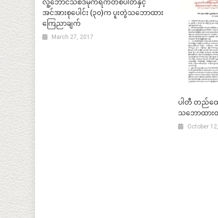
လူ့ဘောင်သစ်ဒီမိုကရက်တစ်ပါတီနှင့်
အင်အားစုပေါင်း (၃၀)က ပူးတွဲသဘောထား
ကြေညာချက်
March 27, 2017
ပါတီ တည်ထောင
သဘောထားထုတ
October 12