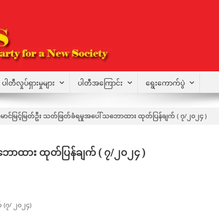
ပါတီလှုပ်ရှားမှုများ
ပါတီအကြောင်း
ရွေးကောက်ပွဲ
ောင်မြင့်မြတ်ဦး သတ်ဖြတ်ခံရမှုအပေါ် သဘောထား ထုတ်ပြန်ချက် ( ၇/၂၀၂၄ )
သဘောထား ထုတ်ပြန်ချက် ( ၇/၂၀၂၄ )
 (၇/ ၂၀၂၄)