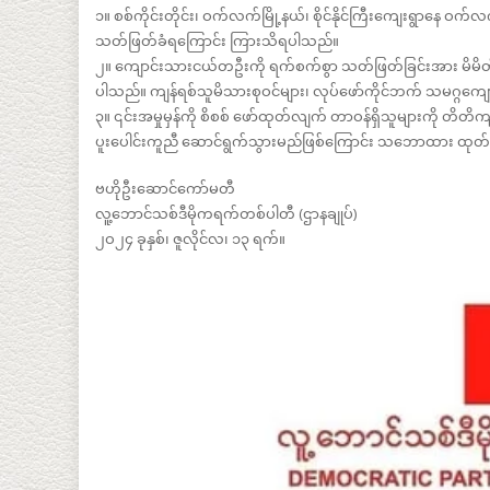
၁။ စစ်ကိုင်းတိုင်း၊ ဝက်လက်မြို့နယ်၊ စိုင်နိုင်ကြီးကျေးရွာနေ
သတ်ဖြတ်ခံရကြောင်း ကြားသိရပါသည်။
၂။ ကျောင်းသားငယ်တဦးကို ရက်စက်စွာ သတ်ဖြတ်ခြင်းအား မိမိတို့
ပါသည်။ ကျန်ရစ်သူမိသားစုဝင်များ၊ လုပ်ဖော်ကိုင်ဘက် သမဂ္ဂကျ
၃။ ၎င်းအမှုမှန်ကို စိစစ် ဖော်ထုတ်လျက် တာဝန်ရှိသူများကို တိတိက
ပူးပေါင်းကူညီ ဆောင်ရွက်သွားမည်ဖြစ်ကြောင်း သဘောထား ထုတ်
ဗဟိုဦးဆောင်ကော်မတီ
လူ့ဘောင်သစ်ဒီမိုကရက်တစ်ပါတီ (ဌာနချုပ်)
၂ဝ၂၄ ခုနှစ်၊ ဇူလိုင်လ၊ ၁၃ ရက်။