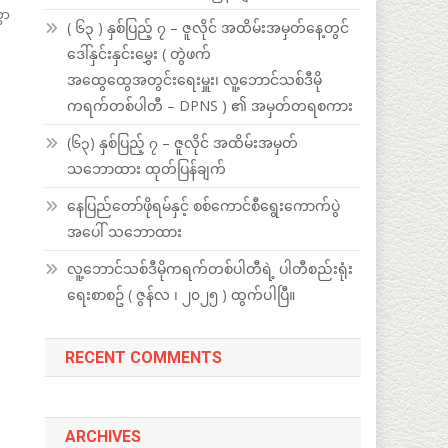
ွာ
( ၆၃ ) နှစ်ပြည့် ၇ – ဇူလိုင် အထိမ်းအမှတ်နေ့တွင်
ဒေါ်နှင်းနှင်းမွှေး ( တွဲဖက်
အထွေထွေအတွင်းရေးမှူး၊ လူ့ဘောင်သစ်ဒီမို
ကရက်တစ်ပါတီ – DPNS ) ၏ အမှတ်တရစကား
(၆၃) နှစ်ပြည့် ၇ – ဇူလိုင် အထိမ်းအမှတ်
သဘောထား ထုတ်ပြန်ချက်
နေပြည်တော်ဖိုရမ်နှင့် စစ်ကောင်စီရွေးကောက်ပွဲ
အပေါ် သဘောထား
လူ့ဘောင်သစ်ဒီမိုကရက်တစ်ပါတီရဲ့ ပါတီစည်းရုံး
ရေးစာစဥ် ( ဇွန်လ ၊ ၂၀၂၅ ) ထွက်ပါပြီ။
RECENT COMMENTS
ARCHIVES