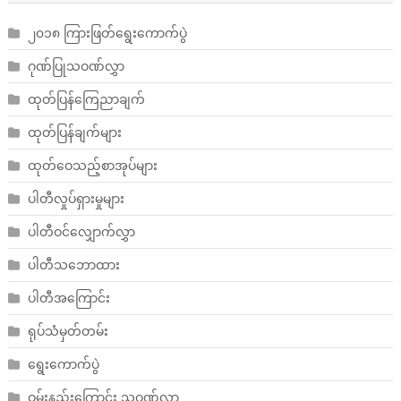
၂၀၁၈ ကြားဖြတ်ရွေးကောက်ပွဲ
ဂုဏ်ပြုသဝဏ်လွှာ
ထုတ်ပြန်ကြေညာချက်
ထုတ်ပြန်ချက်များ
ထုတ်ဝေသည့်စာအုပ်များ
ပါတီလှုပ်ရှားမှုများ
ပါတီဝင်လျှောက်လွှာ
ပါတီသဘောထား
ပါတီအကြောင်း
ရုပ်သံမှတ်တမ်း
ရွေးကောက်ပွဲ
ဝမ်းနည်းကြောင်း သဝဏ်လွှာ