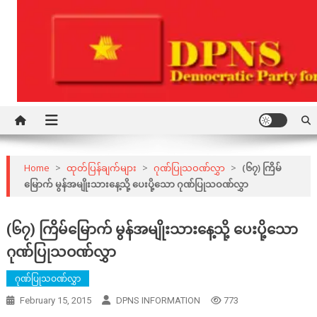
Skip
to
content
Democratic Party for a New Society
DPNS
Home
>
ထုတ်ပြန်ချက်များ
>
ဂုဏ်ပြုသဝဏ်လွှာ
>
(၆၇) ကြိမ်
မြောက် မွန်အမျိုးသားနေ့သို့ ပေးပို့သော ဂုဏ်ပြုသဝဏ်လွှာ
(၆၇) ကြိမ်မြောက် မွန်အမျိုးသားနေ့သို့ ပေးပို့သော
ဂုဏ်ပြုသဝဏ်လွှာ
ဂုဏ်ပြုသဝဏ်လွှာ
February 15, 2015
DPNS INFORMATION
773