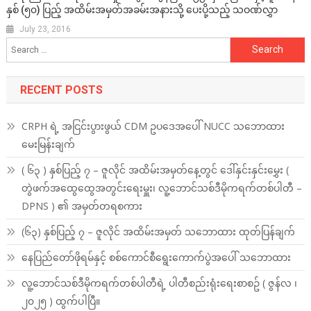
နှစ် (၅၀) ပြည့် အထိမ်းအမှတ်အခမ်းအနားသို့ ပေးပို့သည့် သဝဏ်လွှာ
July 23, 2016
Search
for:
RECENT POSTS
CRPH ရဲ့ အငြင်းပွားဖွယ် CDM ဥပဒေအပေါ် NUCC သဘောထား
မေးမြန်းချက်
( ၆၃ ) နှစ်ပြည့် ၇ – ဇူလိုင် အထိမ်းအမှတ်နေ့တွင် ဒေါ်နှင်းနှင်းမွှေး (
တွဲဖက်အထွေထွေအတွင်းရေးမှူး၊ လူ့ဘောင်သစ်ဒီမိုကရက်တစ်ပါတီ –
DPNS ) ၏ အမှတ်တရစကား
(၆၃) နှစ်ပြည့် ၇ – ဇူလိုင် အထိမ်းအမှတ် သဘောထား ထုတ်ပြန်ချက်
နေပြည်တော်ဖိုရမ်နှင့် စစ်ကောင်စီရွေးကောက်ပွဲအပေါ် သဘောထား
လူ့ဘောင်သစ်ဒီမိုကရက်တစ်ပါတီရဲ့ ပါတီစည်းရုံးရေးစာစဥ် ( ဇွန်လ ၊
၂၀၂၅ ) ထွက်ပါပြီ။