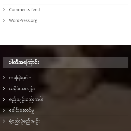
Comments feed
WordPress.org
ပါတီအ‌ကြောင်း
အခြေခံမူဝါဒ
သမိုင်းအကျဉ်း
စည်းမျဉ်းစည်းကမ်း
ခေါင်းဆောင်မှု
ဖွဲ့စည်းပုံစည်းမျဉ်း