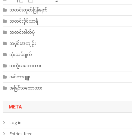
သတင်းထုတ်ပြန်ချက်
သတင်းဒိုင်ယာရီ
သတင်းဓါတ်ပုံ
သမိုင်းအကျဉ်း
သုံးသပ်ချက်
သူတို့သဘောထား
အင်တာဗျူး
အမြင်သဘောထား
META
Log in
Entries feed