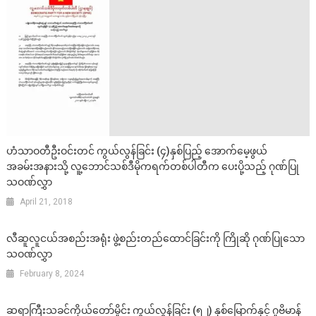
ဟံသာဝတီဦးဝင်းတင် ကွယ်လွန်ခြင်း (၄)နှစ်ပြည့် အောက်မေ့ဖွယ်
အခမ်းအနားသို့ လူ့ဘောင်သစ်ဒီမိုကရက်တစ်ပါတီက ပေးပို့သည့် ဂုဏ်ပြု
သဝဏ်လွှာ
April 21, 2018
လီဆူလူငယ်အစည်းအရုံး ဖွဲ့စည်းတည်ထောင်ခြင်းကို ကြိုဆို ဂုဏ်ပြုသော
သဝဏ်လွှာ
February 8, 2024
ဆရာကြီးသခင်ကိုယ်တော်မှိုင်း ကွယ်လွန်ခြင်း (၅၂) နှစ်မြောက်နှင့် ဂူဗိမာန်