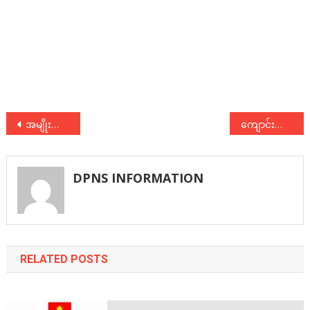
Post
အမျိုးသားခေါင်းဆောင်ကြီး ဗိုလ်ချုပ်အောင်ဆန်း၏ နှစ်(၁၀ဝ)ပြည့် အခမ်းအနားများသို့ ပေးပို့သော ဂုဏ်ပြုသဝဏ်လွှာ
ကျောင်းသားများ၏ အမျိုးသား ပညာရေးဉပဒေ ပြင်ဆင်ပေးရေး လှုပ်ရှားမှုအပေါ် အကြမ်းဖက် ဖြေရှင်းခြင်းမပြုရန် မေတ္တာရပ်ခံ တိုက်တွန်းခြင်း သဘောထား ထုတ်ပြန်ချက် (၂/၂၀၁၅)
navigation
DPNS INFORMATION
RELATED POSTS