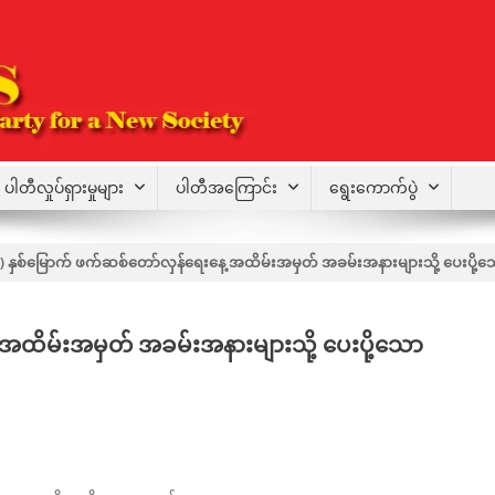
ပါတီလှုပ်ရှားမှုများ
ပါတီအကြောင်း
ရွေးကောက်ပွဲ
 ) နှစ်မြောက် ဖက်ဆစ်တော်လှန်ရေးနေ့ အထိမ်းအမှတ် အခမ်းအနားများသို့ ပေးပို
 အထိမ်းအမှတ် အခမ်းအနားများသို့ ပေးပို့သော