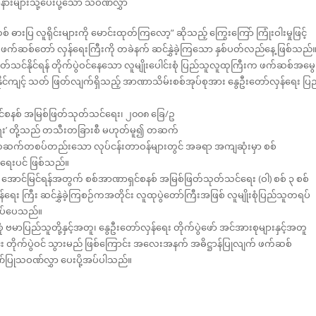
ားများသို့ပေးပို့သော သဝဏ်လွှာ
ဓားပြ လူရိုင်းများကို မောင်းထုတ်ကြလော့” ဆိုသည့် ကြွေးကြော် ကြုံးဝါးမှုဖြင့်
န် ဖက်ဆစ်တော် လှန်ရေးကြီးကို တခဲနက် ဆင်နွှဲခဲ့ကြသော နှစ်ပတ်လည်နေ့ ဖြစ်သည်
်နိုင်ရန် တိုက်ပွဲဝင်နေသော လူမျိုးပေါင်းစုံ ပြည်သူလူထုကြီးက ဖက်ဆစ်အမွေ
နိုင်ကျင့် သတ် ဖြတ်လျက်ရှိသည့် အာဏာသိမ်းစစ်အုပ်စုအား နွေဦးတော်လှန်ရေး ပြ
င်စနစ် အမြစ်ဖြတ်သုတ်သင်ရေး၊ ၂၀၀၈ ခြေ/ဥ
ေး’ တို့သည် တသီးတခြားစီ မဟုတ်မူ၍ တဆက်
 တဆက်တစပ်တည်းသော လုပ်ငန်းတာဝန်များတွင် အခရာ အကျဆုံးမှာ စစ်
းရေးပင် ဖြစ်သည်။
က် အောင်မြင်ရန်အတွက် စစ်အာဏာရှင်စနစ် အမြစ်ဖြတ်သုတ်သင်ရေး (ဝါ) စစ် ၃ စစ်
်ရေး ကြီး ဆင်နွှဲခဲ့ကြစဉ်ကအတိုင်း လူထုပွဲတော်ကြီးအဖြစ် လူမျိုးစုံပြည်သူတရပ်
ုအပ်ပေသည်။
ုံ ဗမာပြည်သူတို့နှင့်အတူ၊ နွေဦးတော်လှန်ရေး တိုက်ပွဲဖော် အင်အားစုများနှင့်အတူ
တိုက်ပွဲဝင် သွားမည် ဖြစ်ကြောင်း အလေးအနက် အဓိဋ္ဌာန်ပြုလျက် ဖက်ဆစ်
ဏ်ပြုသဝဏ်လွှာ ပေးပို့အပ်ပါသည်။