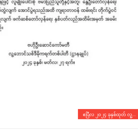
ဧပြီလ ၂၀၂၄ ခုနှစ်ထုတ် လူ့ဘောင်သစ်စာစဥ် ထွက်ပြီ။