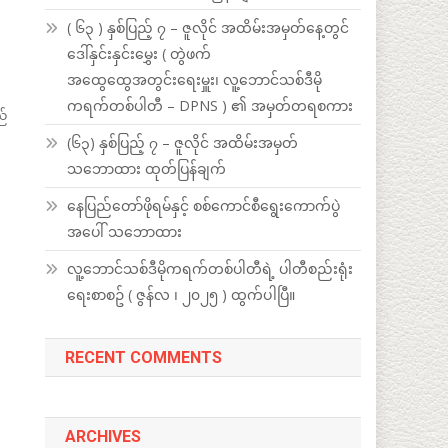
( ၆၃ ) နှစ်ပြည့် ၇ – ဇူလိုင် အထိမ်းအမှတ်နေ့တွင်
ဒေါ်နှင်းနှင်းမွှေး ( တွဲဖက်
။
အထွေထွေအတွင်းရေးမှူး၊ လူ့ဘောင်သစ်ဒီမို
ကရက်တစ်ပါတီ – DPNS ) ၏ အမှတ်တရစကား
ည်
(၆၃) နှစ်ပြည့် ၇ – ဇူလိုင် အထိမ်းအမှတ်
သဘောထား ထုတ်ပြန်ချက်
နေပြည်တော်ဖိုရမ်နှင့် စစ်ကောင်စီရွေးကောက်ပွဲ
အပေါ် သဘောထား
လူ့ဘောင်သစ်ဒီမိုကရက်တစ်ပါတီရဲ့ ပါတီစည်းရုံး
ရေးစာစဥ် ( ဇွန်လ ၊ ၂၀၂၅ ) ထွက်ပါပြီ။
RECENT COMMENTS
ARCHIVES