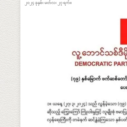
၂၀၂၄ ခုနှစ်၊ မတ်လ၊ ၂၇ ရက်။