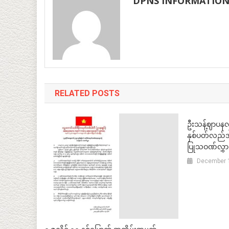
DPNS INFORMATIO
RELATED POSTS
ဦးသန့်ဈာပနလှုပ
နှစ်ပတ်လည်အခ
ပြုသဝဏ်လွှာ
December 