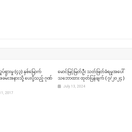
N
်ရှားမှု (၄၃) နှစ်မြောက်
မောင်မြင့်မြတ်ဦး သတ်ဖြတ်ခံရမှုအပေါ်
မ်းအနားသို့ ပေးပို့သည့် ဂုဏ်
သဘောထား ထုတ်ပြန်ချက် ( ၇/၂၀၂၄ )
July 13, 2024
11, 2017