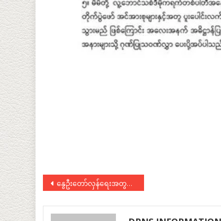
Post
နွေဦးတော်လှန်ရေးအတွင်း ကျဆုံးခဲ့သော ဗကသ ရဲဘော်များအား ဂုဏ်ပြုပွဲသို့ ပေးပို့သည့် သဝဏ်လွှာ
navigation