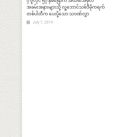
၇ ဇူလိုင် ၅၇ နှစ်မြောက် အထိမ်းအမှတ်
အခမ်းအနားများသို့ လူ့ဘောင်သစ်ဒီမိုကရက်
တစ်ပါတီက ပေးပို့သော သဝဏ်လွှာ
July 7, 2019