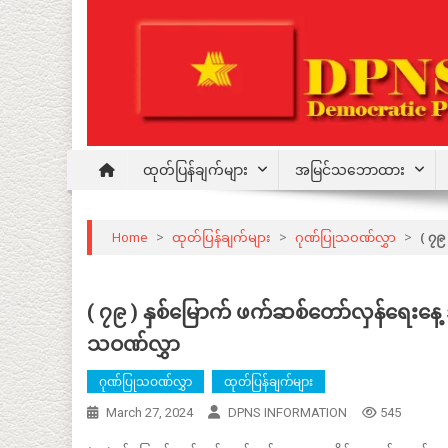
Skip
to
content
Democratic Party for a New Society
DPNS
ထုတ်ပြန်ချက်များ
အမြင်သဘောထား
Home
>
ထုတ်ပြန်ချက်များ
>
ဂုဏ်ပြုသဝဏ်လွှာ
>
( ၇၉
( ၇၉ ) နှစ်မြောက် ဖက်ဆစ်တော်လှန်ရေးနေ့
သဝဏ်လွှာ
ဂုဏ်ပြုသဝဏ်လွှာ
ထုတ်ပြန်ချက်များ
March 27, 2024
DPNS INFORMATION
545