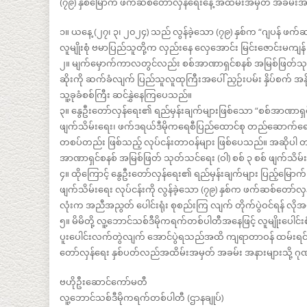
(၇၉) နှစ်မြောက် ဖက်ဆစ်တော်လှန်ရေးနေ့ အထိမ်းအမှတ် အခမ်းအန
၁။ ယနေ့ (၂၇၊ ၃၊ ၂၀၂၄) သည် လွန်ခဲ့သော (၇၉) နှစ်က “ဂျပန် ဖက်ဆစ် 
လူမျိုးစုံ ဗမာပြည်သူတို့က လှည်းနေ လှေအောင်း မြင်းဇောင်းမကျ
၂။ မျက်မှောက်ကာလတွင်လည်း စစ်အာဏာရှင်စနစ် အမြစ်ဖြတ်သုတ်သင
ဆိုးကို ဆက်ခံလျက် ပြည်သူလူထုကြီးအပေါ် ညှဉ်းပမ်း နှိပ်စက် အ
သူ့ခုခံစစ်ကြီး ဆင်နွှဲနေကြပေသည်။
၃။ နွေဦးတော်လှန်ရေး၏ ရည်မှန်းချက်များဖြစ်သော “စစ်အာဏာရှ
ဖျက်သိမ်းရေး၊ ဖက်ဒရယ်ဒီမိုကရေစီပြည်ထောင်စု တည်ဆောက်ရ
တစပ်တည်း ဖြစ်သည့် လုပ်ငန်းတာဝန်များ ဖြစ်ပေသည်။ အဆိုပါ
အာဏာရှင်စနစ် အမြစ်ဖြတ် သုတ်သင်ရေး (ဝါ) စစ် ၃ စစ် ဖျက်သိမ်
၄။ ထိုကြောင့် နွေဦးတော်လှန်ရေး၏ ရည်မှန်းချက်များ ပြည့်မြော
ဖျက်သိမ်းရေး လုပ်ငန်းကို လွန်ခဲ့သော (၇၉) နှစ်က ဖက်ဆစ်တော်လှန
လုံးက အညီအညွတ် ပေါင်းရုံး စုစည်းကြ လျက် တိုက်ပွဲဝင်ရန် လိ
၅။ မိမိတို့ လူ့ဘောင်သစ်ဒီမိုကရက်တစ်ပါတီအနေဖြင့် လူမျိုးပေါင်းစ
ပူးပေါင်းလက်တွဲလျက် အောင်ပွဲရသည်အထိ ကျရာတာဝန် ထမ်းရင်း 
တော်လှန်ရေး နှစ်ပတ်လည်အထိမ်းအမှတ် အခမ်း အနားများသို့ ဂု
ဗဟိုဦးဆောင်ကော်မတီ
လူ့ဘောင်သစ်ဒီမိုကရက်တစ်ပါတီ (ဌာနချုပ်)