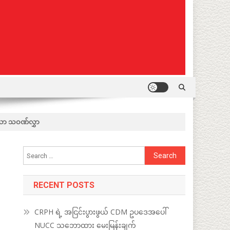
့သော သဝဏ်လွှာ
Search
for:
RECENT POSTS
CRPH ရဲ့ အငြင်းပွားဖွယ် CDM ဥပဒေအပေါ်
NUCC သဘောထား မေးမြန်းချက်