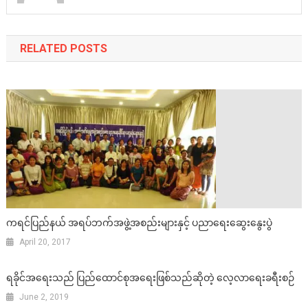
RELATED POSTS
ကရင်ပြည်နယ် အရပ်ဘက်အဖွဲ့အစည်းများနှင့် ပညာရေးဆွေးနွေးပွဲ
April 20, 2017
ရခိုင်အရေးသည် ပြည်ထောင်စုအရေးဖြစ်သည်ဆိုတဲ့ လေ့လာရေးခရီးစဉ်
June 2, 2019