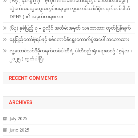
( ၆၃ ) နှစ်ပြည့် ၇ – ဇူလိုင် အထိမ်းအမှတ်နေ့တွင် ဒေါ်နှင်းနှင်းမွှေး (
တွဲဖက်အထွေထွေအတွင်းရေးမှူး၊ လူ့ဘောင်သစ်ဒီမိုကရက်တစ်ပါတီ –
DPNS ) ၏ အမှတ်တရစကား
(၆၃) နှစ်ပြည့် ၇ – ဇူလိုင် အထိမ်းအမှတ် သဘောထား ထုတ်ပြန်ချက်
နေပြည်တော်ဖိုရမ်နှင့် စစ်ကောင်စီရွေးကောက်ပွဲအပေါ် သဘောထား
လူ့ဘောင်သစ်ဒီမိုကရက်တစ်ပါတီရဲ့ ပါတီစည်းရုံးရေးစာစဥ် ( ဇွန်လ ၊
၂၀၂၅ ) ထွက်ပါပြီ။
RECENT COMMENTS
ARCHIVES
July 2025
June 2025