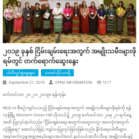
၂၀၁၉ ခုနှစ် ငြိမ်းချမ်းရေးအတွက် အမျိုးသမီးများဖို
ရမ်တွင် တက်ရောက်ဆွေးနွေး
ပါတီလှုပ်ရှားမှုများ
သတင်းဒိုင်ယာရီ
September 21, 2019
DPNS INFORMATION
1217
စက်တင်ဘာ ၂၀-၂၁၊ ၂၀၁၉။ ရန်ကုန်။
WLB က စီစဉ်ကျင်းပသည့် ငြိမ်းချမ်းရေးအတွက် အမျိုးသမီးများဖိုရမ်ကို ရန်
ကုန်မြို့ Western Green Hill ဟိုတယ်၌ ၂၀၁၉ စက်တင်ဘာ ၂၀မှ ၂၁ ရက်နေ့
အထိ ပြုလုပ်ခဲ့ပါသည်။ “ငြိမ်းချမ်းရေးအတွက်အတူတကွ၊ အားလုံးအတွက်
လုံခြုံရေး” ဆောင်ပုဒ်ဖြင့် ကျင်းပပြုလုပ်ခြင်းဖြစ်သည်။ နိုင်ငံရေးပါတီများ၊
အရပ်ဖက်လူမှုအဖွဲ့အစည်းများအပါအဝင် နယ်ပယ်အသီးသီးမှ အမျိုးသမီးနှင့်