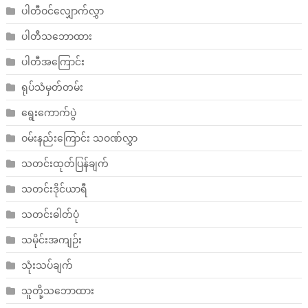
ပါတီဝင်လျှောက်လွှာ
ပါတီသဘောထား
ပါတီအကြောင်း
ရုပ်သံမှတ်တမ်း
ရွေးကောက်ပွဲ
ဝမ်းနည်းကြောင်း သဝဏ်လွှာ
သတင်းထုတ်ပြန်ချက်
သတင်းဒိုင်ယာရီ
သတင်းဓါတ်ပုံ
သမိုင်းအကျဉ်း
သုံးသပ်ချက်
သူတို့သဘောထား