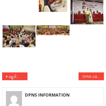
Post
ရွှေဝါရောင်တော်လှန်ရေး ၁၂ နှစ်ပြည့်အခမ်းအနားသို့ တက်ရောက်
DPNS ငဖဲမြို့နယ်ကော်မတီ ဖွဲ့စည်း
navigation
DPNS INFORMATION