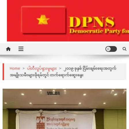
Skip
to
content
Democratic Party for a New Society
DPNS
Home
>
ပါတီလှုပ်ရှားမှုများ
>
၂၀၁၉ ခုနှစ် ငြိမ်းချမ်းရေးအတွက်
အမျိုးသမီးများဖိုရမ်တွင် တက်ရောက်ဆွေးနွေး