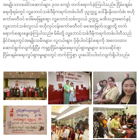
အမျိုးသားခေါင်းဆောင်များ ၃၀ဝ ကျော် တက်ရောက်ခဲ့ကြပါသည်။ ငြိမ်းချမ်း
ရေးဖိုရမ်တွင် လူ့ဘောင်သစ်ဒီမိုကရက်တစ်ပါတီ ဒုဥက္ကဋ္ဌ ဒေါ်နိုးနိုးထက်စံ၊ ဗဟို
ကော်မတီဝင် ဒေါ်မေဖြူဆွေ၊ လူ့ဘောင်သစ်လူငယ် ဥက္ကဋ္ဌ မအိသဉ္ဇာမောင်နှင့်
လူ့ဘောင်သစ်လူငယ် ဗဟိုလုပ်ငန်းကော်မတီဝင် မအေးမြတ်သန္တာတို့ တက်
ရောက်ဆွေးနွေးခဲ့ကြပါသည်။ မိမိတို့ လူ့ဘောင်သစ်ဒီမိုကရက်တစ်ပါတီသည်
နိုင်ငံရေးတွင်အမျိုးသမီးများ၊ လူငယ်များ ပိုမိုပါဝင်နိုင်ရေးကို အလေးထား
ဆောင်ရွက်လျက်ရှိပြီး ကမ္ဘာ့ငြိမ်းချမ်းရေးလှုပ်ရှားမှုများ၊ ဒေသဆိုင်ရာ
ငြိမ်းချမ်းရေးလှုပ်ရှားမှုများတွင် တက်ကြွစွာ ပူးပေါင်းပါဝင်လျက်ရှိပါသည်။