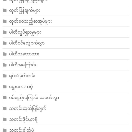
ထုတ်ပြန်ချက်များ
ထုတ်ဝေသည့်စာအုပ်များ
ပါတီလှုပ်ရှားမှုများ
ပါတီဝင်လျှောက်လွှာ
ပါတီသဘောထား
ပါတီအကြောင်း
ရုပ်သံမှတ်တမ်း
ရွေးကောက်ပွဲ
ဝမ်းနည်းကြောင်း သဝဏ်လွှာ
သတင်းထုတ်ပြန်ချက်
သတင်းဒိုင်ယာရီ
သတင်းဓါတ်ပုံ