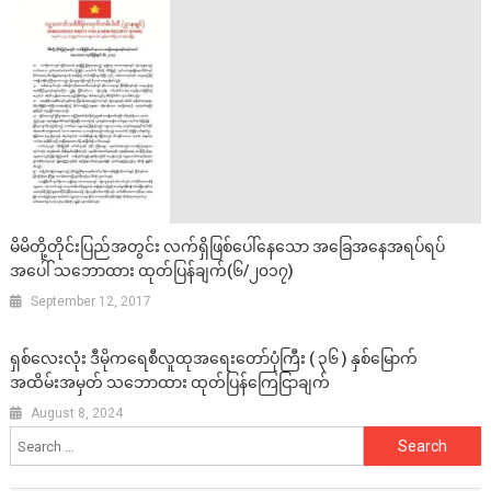
မိမိတို့တိုင်းပြည်အတွင်း လက်ရှိဖြစ်ပေါ်နေသော အခြေအနေအရပ်ရပ်
အပေါ် သဘောထား ထုတ်ပြန်ချက်(၆/၂၀၁၇)
September 12, 2017
ရှစ်လေးလုံး ဒီမိုကရေစီလူထုအရေးတော်ပုံကြီး ( ၃၆ ) နှစ်မြောက်
အထိမ်းအမှတ် သဘောထား ထုတ်ပြန်ကြေငြာချက်
August 8, 2024
Search
for: