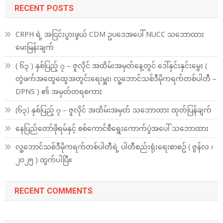
RECENT POSTS
CRPH ရဲ့ အငြင်းပွားဖွယ် CDM ဥပဒေအပေါ် NUCC သဘောထား
မေးမြန်းချက်
( ၆၃ ) နှစ်ပြည့် ၇ – ဇူလိုင် အထိမ်းအမှတ်နေ့တွင် ဒေါ်နှင်းနှင်းမွှေး (
တွဲဖက်အထွေထွေအတွင်းရေးမှူး၊ လူ့ဘောင်သစ်ဒီမိုကရက်တစ်ပါတီ –
DPNS ) ၏ အမှတ်တရစကား
(၆၃) နှစ်ပြည့် ၇ – ဇူလိုင် အထိမ်းအမှတ် သဘောထား ထုတ်ပြန်ချက်
နေပြည်တော်ဖိုရမ်နှင့် စစ်ကောင်စီရွေးကောက်ပွဲအပေါ် သဘောထား
လူ့ဘောင်သစ်ဒီမိုကရက်တစ်ပါတီရဲ့ ပါတီစည်းရုံးရေးစာစဥ် ( ဇွန်လ ၊
၂၀၂၅ ) ထွက်ပါပြီ။
RECENT COMMENTS