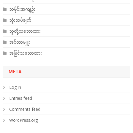
သမိုင်းအကျဉ်း
သုံးသပ်ချက်
သူတို့သဘောထား
အင်တာဗျူး
အမြင်သဘောထား
META
Log in
Entries feed
Comments feed
WordPress.org