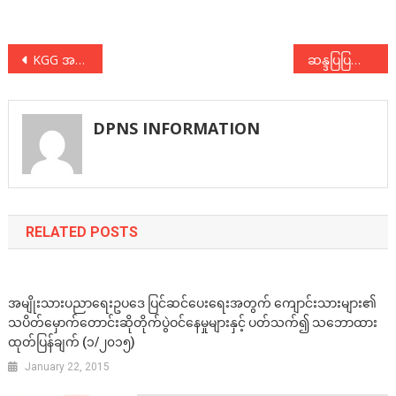
Post
KGG အထည်ချုပ်စက်ရုံ အလုပ်သမားသပိတ်ကို ဝန်းရံ
ဆန္ဒပြပြည်သူများအပေါ် အရေးယူနှိမ်နှင်းမှုများနှင့်ပတ်သက်၍ သဘောထားထုတ်ပြန်ချက်
navigation
DPNS INFORMATION
RELATED POSTS
အမျိုးသားပညာရေးဥပဒေ ပြင်ဆင်ပေးရေးအတွက် ကျောင်းသားများ၏
သပိတ်မှောက်တောင်းဆိုတိုက်ပွဲဝင်နေမှုများနှင့် ပတ်သက်၍ သဘောထား
ထုတ်ပြန်ချက် (၁/၂၀၁၅)
January 22, 2015