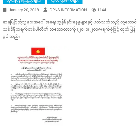
ထုတ်ပြန်ကြေညာချက်
ထုတ်ပြန်ချက်များ
January 20, 2018
DPNS INFORMATION
1144
ဆန္ဒပြပြည်သူများအပေါ် အရေးယူနှိမ်နင်းနေမှုများနှင့် ပတ်သက်သည့် လူ့ဘောင်
သစ်ဒီမိုကရက်တစ်ပါတီ၏ သဘောထားကို (၂၀၊ ၁၊ ၂၀၁၈) ရက်စွဲဖြင့် ထုတ်ပြန်
ခဲ့ပါသည်။