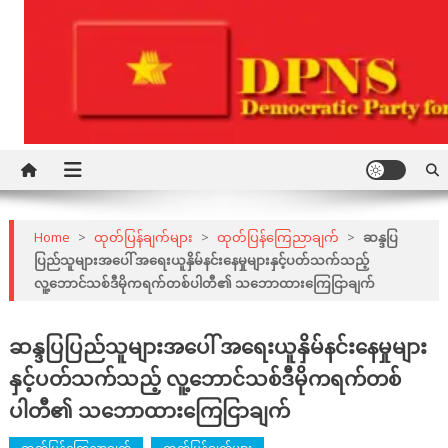
Skip
to
content
Democratic Party for a New Society
DPNS
Home
>
ထုတ်ပြန်ချက်များ
>
ထုတ်ပြန်ကြေညာချက်
>
ဆန္ဒပြ
ပြည်သူများအပေါ် အရေးယူနှိမ်နင်းနေမှုများနှင့်ပတ်သက်သည့်
လူ့ဘောင်သစ်ဒီမိုကရက်တစ်ပါတီ၏ သဘောထားကြေငြာချက်
ဆန္ဒပြပြည်သူများအပေါ် အရေးယူနှိမ်နင်းနေမှုများ
နှင့်ပတ်သက်သည့် လူ့ဘောင်သစ်ဒီမိုကရက်တစ်
ပါတီ၏ သဘောထားကြေငြာချက်