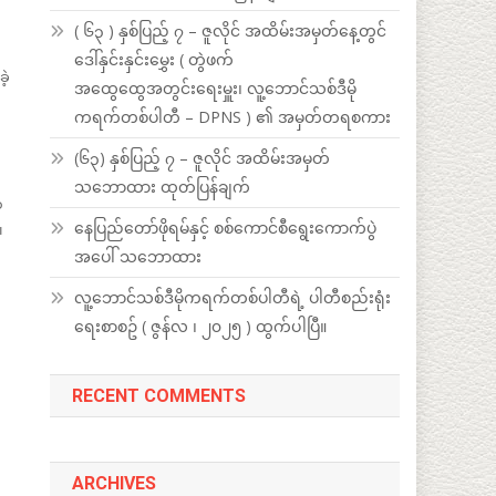
( ၆၃ ) နှစ်ပြည့် ၇ – ဇူလိုင် အထိမ်းအမှတ်နေ့တွင်
ဒေါ်နှင်းနှင်းမွှေး ( တွဲဖက်
ဲ့
အထွေထွေအတွင်းရေးမှူး၊ လူ့ဘောင်သစ်ဒီမို
ကရက်တစ်ပါတီ – DPNS ) ၏ အမှတ်တရစကား
(၆၃) နှစ်ပြည့် ၇ – ဇူလိုင် အထိမ်းအမှတ်
သဘောထား ထုတ်ပြန်ချက်
ံ
နေပြည်တော်ဖိုရမ်နှင့် စစ်ကောင်စီရွေးကောက်ပွဲ
၊
အပေါ် သဘောထား
လူ့ဘောင်သစ်ဒီမိုကရက်တစ်ပါတီရဲ့ ပါတီစည်းရုံး
ရေးစာစဥ် ( ဇွန်လ ၊ ၂၀၂၅ ) ထွက်ပါပြီ။
RECENT COMMENTS
ARCHIVES