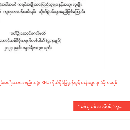
်အမျိုးသားအစည်းအရုံး-KNU
ကိုယ်ပိုင်ပြဌာန်းခွင့်
တန်းတူရေး
ဒီမိုကရေစီ
” စစ် ၃ စစ် အလိုမရှိ “လူ့ဘောင်သစ်ဒီမိုကရက်တစ်ပါတီ၏ နိုင်ငံရေးအမြင်သဘောထား ( ၂/ ၂၀၂၄ )
N