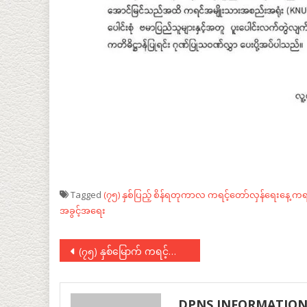
Tagged
(၇၅) နှစ်ပြည့် စိန်ရတုကာလ
ကရင့်တော်လှန်ရေးနေ့
ကရင
အခွင့်အရေး
Post
(၇၅) နှစ်မြောက် ကရင့်တော်လှန်ရေးနေ့ အထိမ်းအမှတ် အခမ်းအနားသို့ ပေးပို့သော ဂုဏ်ပြုသဝဏ်လွှာ
navigation
DPNS INFORMATIO