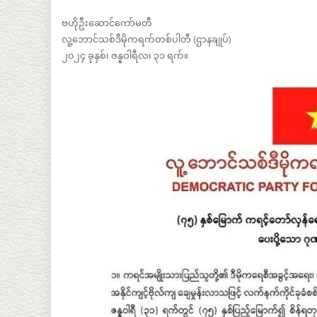
ဗဟိုဦးဆောင်ကော်မတီ
လူ့ဘောင်သစ်ဒီမိုကရက်တစ်ပါတီ (ဌာနချုပ်)
၂၀၂၄ ခုနှစ်၊ ဇန္နဝါရီလ၊ ၃၁ ရက်။