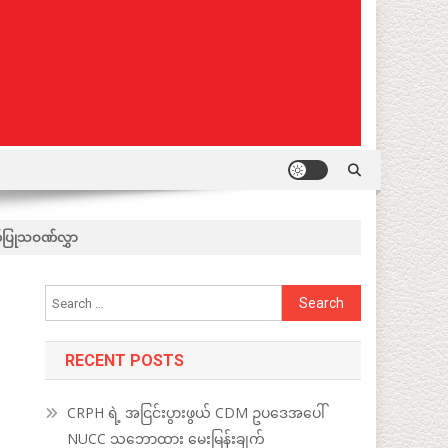
ဏ်ပြုသဝဏ်လွှာ
Search
for:
RECENT POSTS
CRPH ရဲ့ အငြင်းပွားဖွယ် CDM ဥပဒေအပေါ်
NUCC သဘောထား မေးမြန်းချက်