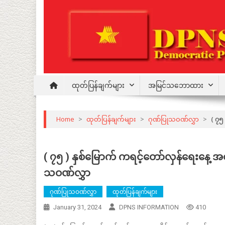
Skip
to
content
Democratic Party for a New Society
DPNS
ထုတ်ပြန်ချက်များ
အမြင်သဘောထား
Home
>
ထုတ်ပြန်ချက်များ
>
ဂုဏ်ပြုသဝဏ်လွှာ
>
( ၇၅
( ၇၅ ) နှစ်မြောက် ကရင့်တော်လှန်ရေးနေ့ အ
သဝဏ်လွှာ
ဂုဏ်ပြုသဝဏ်လွှာ
ထုတ်ပြန်ချက်များ
January 31, 2024
DPNS INFORMATION
410