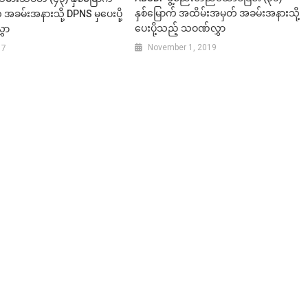
နှစ်မြောက် အထိမ်းအမှတ် အခမ်းအနားသို့
အခမ်းအနားသို့ DPNS မှပေးပို့
ပေးပို့သည့် သဝဏ်လွှာ
ှာ
November 1, 2019
17