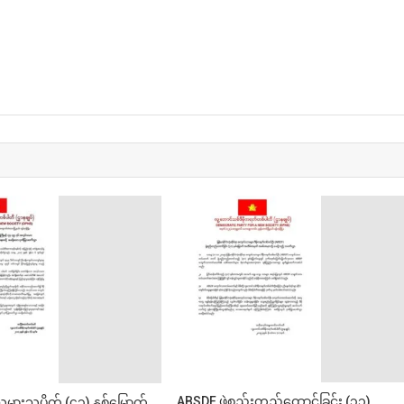
ABSDF ဖွဲ့စည်းတည်ထောင်ခြင်း (၃၁)
သမားသပိတ် (၄၃) နှစ်မြောက်