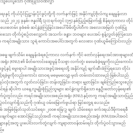
သို့ပေးပို့သော ဂုဏ်ပြုသဝဏ်လွှာ
ကိုယ်ပိုင်ပြဋ္ဌာန်းပိုင်ခွင့်တို့ကို လက်နက်ဖြင့် အနိုင်ကျင့်ဗိုလ်ကျ ချေမှုန်းလာ
သည် ၂၀၂၄ ခုနှစ်၊ ဇန္နဝါရီ (၃၁) ရက်တွင် (၇၅) နှစ်ပြည့်မြောက်၍ စိန်ရတုကာလ တိုင်ခ
းစတမ်း ခုခံစစ် ဆင်နွှဲခဲ့ကြခြင်းအပေါ် မိမိတို့ပါတီက အလေးအမြတ် ဂုဏ်ပြု
ာ တိုက်ပွဲစဉ်တလျှောက် အသက်၊ ခန္ဓာ၊ ဘဝများ ပေးအပ် စွန့်လွှတ်ခဲ့ကြသော
ော ကရင်အမျိုးသား သူရဲ ကောင်းအပေါင်းအတွက် လေးစား ဂုဏ်ယူမိကြောင်းလည်း
အဓမ္မ ဖျက်သိမ်း ချေမှုန်းခံရစဉ်ကာလ လက်နက် ကိုင် တော်လှန်ရေးအင်အားစုများထ
ရုံး (KNU) ၏ မိတ်ကောင်းဆွေမွန် ပီသစွာ လက်တွဲ၊ ဖေးမခံခဲ့ရမှုကိုလည်းကောင်း
င့်နှင့် မွေးရာပါ အမျိုးသားအခွင့်အရေးတို့ အနိုင်ကျင့် ဖျက်ဆီးခံကြရသော တိုင်း
င့်ရခဲ့မှုကိုလည်းကောင်း ထာဝရ မမေ့မလျော့ မှတ် တမ်းတင်ထားမည် ဖြစ်ပါသည်.
်လုံးအတွက် လွတ်လပ်ခြင်း၊ တန်းတူခြင်း၊ တရား မျှတခြင်း၊ ချစ်ကြည်သွေးစည်း
နိုင်ရန် ဆိုပါက ယနေ့ လူမျိုးစုံပြည်သူများ ဆင်နွှဲလျက်ရှိသော နွေဦးတော်လှန်ရေး၏
ိုက်ပွဲတွင်လည်း ကရင်အမျိုးသားအစည်းအရုံး (KNU) နှင့်တကွ ကရင်အမျိုးသားပြည်
ပွဲဝင်လျက်ရှိသည်ကို ဂုဏ်ယူ ဝမ်းမြောက်ဖွယ်ရာ မြင်တွေ့ရ ပေသည်။
စ် အမြစ်ဖြတ်သုတ်သင်ရေး၊ ၂၀၀၈ ခြေ/ဥ ဖျက် သိမ်းရေး၊ ဖက်ဒရယ်ဒီမိုကရေစီ
န်းချက်များ အောင်မြင်သည်အထိ ကရင်အမျိုးသားအစည်းအရုံး (KNU)အပါအဝင်
ူများနှင့်အတူ ပူးပေါင်းလက်တွဲလျက် ကျရာတာဝန်ထမ်းရင်း တိုက်ပွဲဝင်သွားမည်
ည်။