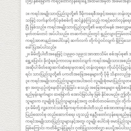
(၇၅) နှစ်မြောက် ကရင့်တော်လှန်ရေးနေ့ အထိမ်းအမှတ် အခမ်းအနား
၁။ ကရင်အမျိုးသားပြည်သူတို့၏ ဒီမိုကရေစီအခွင့်အရေး၊ တန်းတူရေးနှင့် 
သဖြင့် လက်နက်ကိုင်ခုခံစစ်ကို ဆင်နွှဲခဲ့ကြသည့် ကရင့်တော်လှန်ရေး
ပြီ ဖြစ်သည်။ ကရင်အမျိုးသားပြည်သူတို့၏ မဆုတ်မနစ် အလျှော့မပေ
မှတ်တမ်းတင် အပ်ပါသည်။ တဆက်တည်းတွင် ရှည်လျားကြမ်းတမ်းသေ
ကရင့်အာဇာနည်အပေါင်းနှင့် ဆက်လက် တိုက်ပွဲဝင်လျက် ရှိကြသ
ဖေါ်ပြအပ်ပါသည်။
၂။ မိမိတို့ပါတီအနေဖြင့် (၁၉၉၀-၁၉၉၁) အာဏာသိမ်း စစ်အုပ်စု၏ 
ရွှေ့ပြောင်း ခိုလှုံရစဉ်ကာလမှ စတင်လျက် ကရင်အမျိုးသားအစည်းအ
အဆိုပါ မိတ်ဆွေဆက်ဆံရေးမှတဆင့် တန်းတူရေး၊ ကိုယ်ပိုင်ပြဋ္ဌာန်းခွ
ရင်း သားပြည်သူတို့၏ ပကတိအခြေအနေများကို ပိုမို သိနားလည်ခွ
၃။ ကရင်အမျိုးသားပြည်သူများအပါအဝင် လူမျိုးစုံဗမာပြည်သူတရပ
စွာ အတူယှဉ်တွဲနေထိုင်ခွင့်ရှိခြင်း စသည့် အခြေအနေများ ရရှိခံစား
ရည်မှန်းချက်များ ထမြောက် အောင်မြင်ပါမှ ဖြစ် နိုင်ပေမည်။ ဤတ
သူများက လူမျိုးစုံ ပြည်သူများနှင့်အတူ တစိတ်တဝမ်းတည်း တိုက်
၄။ မိမိတို့ လူ့ဘောင်သစ်ဒီမိုကရက်တစ်ပါတီသည် စစ်အာဏာရှင်စန
ပြည်ထောင်စု တည်ဆောက်ရေး ဟူသည့် နွေဦးတော်လှန်ရေးရည်မှ
ကရင်အမျိုးသားပြည်သူများနှင့်အတူ၊ လူမျိုး ပေါင်းစုံ ဗမာပြည်သ
ဖြစ်ကြောင်း ကတိဓိဋ္ဌာန်ပြုရင်း ဂုဏ်ပြုသဝဏ်လွှာ ပေးပို့အပ်ပါသ