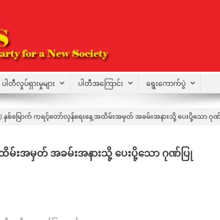
ပါတီလှုပ်ရှားမှုများ
ပါတီအကြောင်း
ရွေးကောက်ပွဲ
 ) နှစ်မြောက် ကရင့်တော်လှန်ရေးနေ့ အထိမ်းအမှတ် အခမ်းအနားသို့ ပေးပို့သော ဂု
ထိမ်းအမှတ် အခမ်းအနားသို့ ပေးပို့သော ဂုဏ်ပြု