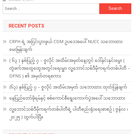
Search
for:
RECENT POSTS
CRPH ရဲ့ အငြင်းပွားဖွယ် CDM ဥပဒေအပေါ် NUCC သဘောထား
မေးမြန်းချက်
( ၆၃ ) နှစ်ပြည့် ၇ – ဇူလိုင် အထိမ်းအမှတ်နေ့တွင် ဒေါ်နှင်းနှင်းမွှေး (
တွဲဖက်အထွေထွေအတွင်းရေးမှူး၊ လူ့ဘောင်သစ်ဒီမိုကရက်တစ်ပါတီ –
DPNS ) ၏ အမှတ်တရစကား
(၆၃) နှစ်ပြည့် ၇ – ဇူလိုင် အထိမ်းအမှတ် သဘောထား ထုတ်ပြန်ချက်
နေပြည်တော်ဖိုရမ်နှင့် စစ်ကောင်စီရွေးကောက်ပွဲအပေါ် သဘောထား
လူ့ဘောင်သစ်ဒီမိုကရက်တစ်ပါတီရဲ့ ပါတီစည်းရုံးရေးစာစဥ် ( ဇွန်လ ၊
၂၀၂၅ ) ထွက်ပါပြီ။