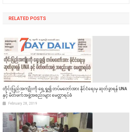
RELATED POSTS
တိုင်းပြည်အကျိုးကို ရှေ့ရှု၍ တပ်မတော်အား နိုင်ငံရေးမှ ဆုတ်ခွာရန် UNA
နှင့် မိတ်ဖက်အဖွဲ့အစည်းများ မေတ္တာရပ်ခံ
February 28, 2019