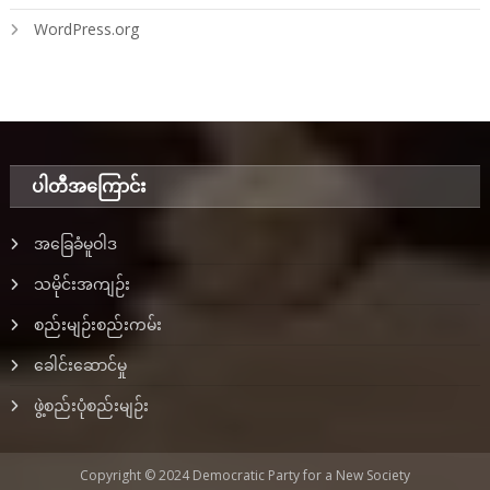
WordPress.org
ပါတီအ‌ကြောင်း
အခြေခံမူဝါဒ
သမိုင်းအကျဉ်း
စည်းမျဉ်းစည်းကမ်း
ခေါင်းဆောင်မှု
ဖွဲ့စည်းပုံစည်းမျဉ်း
Copyright © 2024 Democratic Party for a New Society