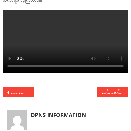
တက်ရောက်ခဲ့ကြတာပါ။
Post
ဆားလင်းကြီးမြို့နယ် ကံကုန်းရွာတွင် ပါတီဝင်များ ဒေသခံအမျိုးသမီးများနှင့် တွေ့ဆုံဆွေးနွေး
ယင်းမာပင်မြို့နယ်တွင် ဖက်ဒရယ်အခြေခံသဘောတရားဆွေးနွေးပွဲ ပြုလုပ်
navigation
DPNS INFORMATION