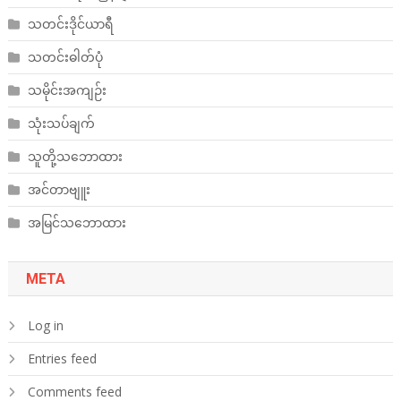
သတင်းဒိုင်ယာရီ
သတင်းဓါတ်ပုံ
သမိုင်းအကျဉ်း
သုံးသပ်ချက်
သူတို့သဘောထား
အင်တာဗျူး
အမြင်သဘောထား
META
Log in
Entries feed
Comments feed