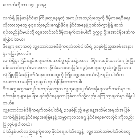
အောက်တိုဘာ-၁၄၊ ၂၀၁၉
လက်ရှိ မြန်မာနိုင်ငံမှာ ကြုံတွေ့နေရတဲ့ အကျပ်အတည်းတွေကို ဒီမိုကရေစီရေး
လိုလားသူတွေ စုစုစည်းစည်းကျော်နိုင်မှ နိုင်ငံအနေနဲ့ ဂုဏ်သိက္ခာရှိရှိ ဆက်
ရပ်တည်နိုင်မယ်လို့ လူ့ဘောင်သစ်ဒီမိုကရက်တစ်ပါတီ ဥက္ကဌ ဦးအောင်မိုးဇော်က
ပြောပါတယ်။
ဒီနေ့ကျရောက်တဲ့ လူ့ဘောင်သစ်ဒီမိုကရက်တစ်ပါတီရဲ့ ၃၁နှစ်ပြည့်အခမ်းအနား
မှာ ပြောခဲ့တာပါ။
လက်ရှိမှာ ငြိမ်းချမ်းရေးဖော်ဆောင်မှု ရပ်တန့်နေတာ၊ ဒီမိုကရေစီဘောင်ကျဉ်းပြီး
စစ်ဘောင်ကျယ်လာနေတာ၊ နိုင်ငံသားအခြေခံအခွင့်အရေးတွေ ဆုံးရှုံးပြီး ဘဝ
လုံခြုံမှုခြိမ်းခြောက်ခံနေရတာတွေကို ကြုံတွေ့နေရတယ်လို့လည်း ပါတီက
သဘောထားကြေညာချက် ထုတ်ပြန်ထားတာပါ၊
ဒီအထွေထွေအကျပ်အတည်းတွေက လူထုရွေးချယ်ခံအစိုးရလက်ထက်မှာ အ
ရင်အစိုးရများနဲ့မခြား ရင်ဆိုင်နေရတာဖြစ်တယ်လို့လည်း ကြေညာချက်မှာပါရှိပါ
တယ်။
လူ့ဘောင်သစ်ဒီမိုကရက်တစ်ပါတီရဲ့ ၃၁နှစ်ပြည့် မွေးနေ့အထိမ်းအမှတ်အဖြစ်
လက်ရှိမြန်မာ့နိုင်ငံရေးအခြေနေနဲ့ ကမ္ဘာ့ကုလသမဂ္ဂ နိုင်ငံရေးစကားဝိုင်းကိုလည်း
ပြုလုပ်ခဲ့ပါတယ်။
ပါတီနှစ်ပတ်လည်နေ့ကိုတော့ နိုင်ငံရေးပါတီတွေနဲ့ ၊ လူ့ဘောင်သစ်ပါတီဝင်တွေ