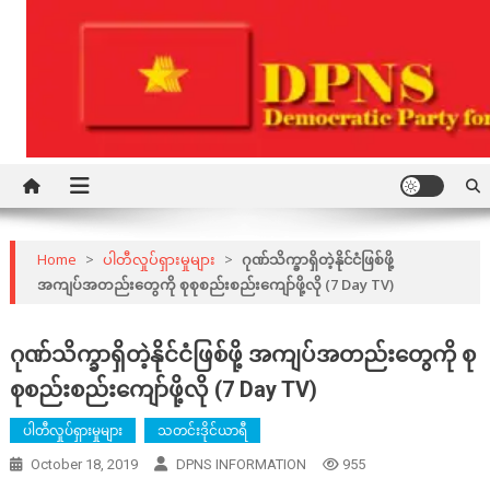
Skip
to
content
Democratic Party for a New Society
DPNS
Home
>
ပါတီလှုပ်ရှားမှုများ
>
ဂုဏ်သိက္ခာရှိတဲ့နိုင်ငံဖြစ်ဖို့
အကျပ်အတည်းတွေကို စုစုစည်းစည်းကျော်ဖို့လို (7 Day TV)
ဂုဏ်သိက္ခာရှိတဲ့နိုင်ငံဖြစ်ဖို့ အကျပ်အတည်းတွေကို စု
စုစည်းစည်းကျော်ဖို့လို (7 Day TV)
ပါတီလှုပ်ရှားမှုများ
သတင်းဒိုင်ယာရီ
October 18, 2019
DPNS INFORMATION
955