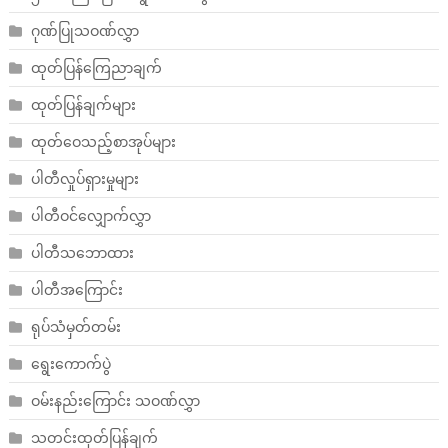
ဂုဏ်ပြုသဝဏ်လွှာ
ထုတ်ပြန်ကြေညာချက်
ထုတ်ပြန်ချက်များ
ထုတ်ဝေသည့်စာအုပ်များ
ပါတီလှုပ်ရှားမှုများ
ပါတီဝင်လျှောက်လွှာ
ပါတီသဘောထား
ပါတီအကြောင်း
ရုပ်သံမှတ်တမ်း
ရွေးကောက်ပွဲ
ဝမ်းနည်းကြောင်း သဝဏ်လွှာ
သတင်းထုတ်ပြန်ချက်