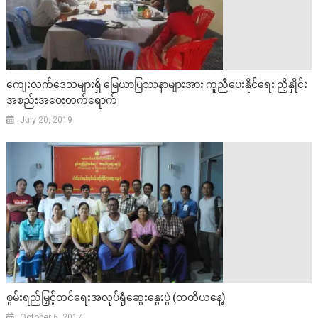
ကျေးလက်ဒေသများရှိ မြေယာပြဿနာများအား ကူညီပေးနိုင်ရေး ညှိနှိုင်း
အစည်းအဝေးတက်ရောက်
July 20, 2019
စွမ်းရည်မြှင့်တင်ရေးအလုပ်ရုံဆွေးနွေးပွဲ (တတိယနေ့)
October 6, 2017