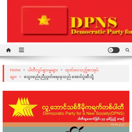
Skip
to
content
Democratic Party for a New Society
DPNS
Home
>
ပါတီလှုပ်ရှားမှုများ
>
ထုတ်ဝေသည့်စာအုပ်
များ
>
သွေးစည်းညီညွတ်ရေးမှသည် အောင်ပွဲဆီသို့