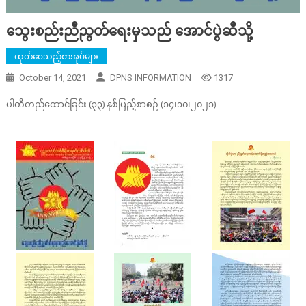
သွေးစည်းညီညွတ်ရေးမှသည် အောင်ပွဲဆီသို့
ထုတ်ဝေသည့်စာအုပ်များ
October 14, 2021
DPNS INFORMATION
1317
ပါတီတည်ထောင်ခြင်း (၃၃) နှစ်ပြည့်စာစဉ် (၁၄၊၁၀၊၂၀၂၁)