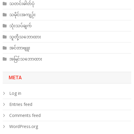
သတင်းဓါတ်ပုံ
သမိုင်းအကျဉ်း
သုံးသပ်ချက်
သူတို့သဘောထား
အင်တာဗျူး
အမြင်သဘောထား
META
Log in
Entries feed
Comments feed
WordPress.org