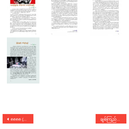
Post
၈၈၈၈ (၃၃) နှစ်ပြည့်အမှတ်တရ စာစဉ်
ချစ်ကြည်ညီညွတ် ဖက်ဒရယ်ပြည်ထောင်စု