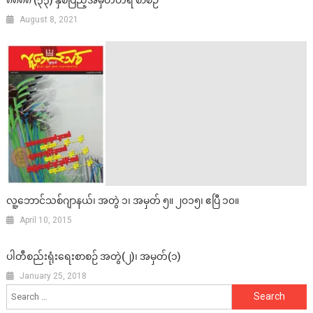
၈၈၈၈ (၃၃) နှစ်ပြည့်အမှတ်တရ စာစဉ်
August 8, 2021
လူ့ဘောင်သစ်ဂျာနယ်၊ အတွဲ ၁၊ အမှတ် ၅။ ၂၀၁၅၊ ဧပြီ ၁၀။
April 10, 2015
ပါတီစည်းရုံးရေးစာစဉ် အတွဲ(၂)၊ အမှတ်(၁)
January 25, 2018
Search
for: