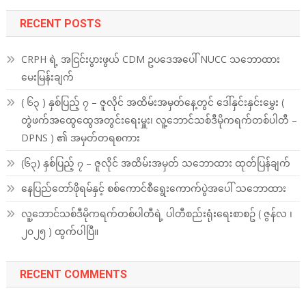
RECENT POSTS
CRPH ရဲ့ အငြင်းပွားဖွယ် CDM ဥပဒေအပေါ် NUCC သဘောထား
မေးမြန်းချက်
( ၆၃ ) နှစ်ပြည့် ၇ – ဇူလိုင် အထိမ်းအမှတ်နေ့တွင် ဒေါ်နှင်းနှင်းမွှေး (
တွဲဖက်အထွေထွေအတွင်းရေးမှူး၊ လူ့ဘောင်သစ်ဒီမိုကရက်တစ်ပါတီ –
DPNS ) ၏ အမှတ်တရစကား
(၆၃) နှစ်ပြည့် ၇ – ဇူလိုင် အထိမ်းအမှတ် သဘောထား ထုတ်ပြန်ချက်
နေပြည်တော်ဖိုရမ်နှင့် စစ်ကောင်စီရွေးကောက်ပွဲအပေါ် သဘောထား
လူ့ဘောင်သစ်ဒီမိုကရက်တစ်ပါတီရဲ့ ပါတီစည်းရုံးရေးစာစဥ် ( ဇွန်လ ၊
၂၀၂၅ ) ထွက်ပါပြီ။
RECENT COMMENTS