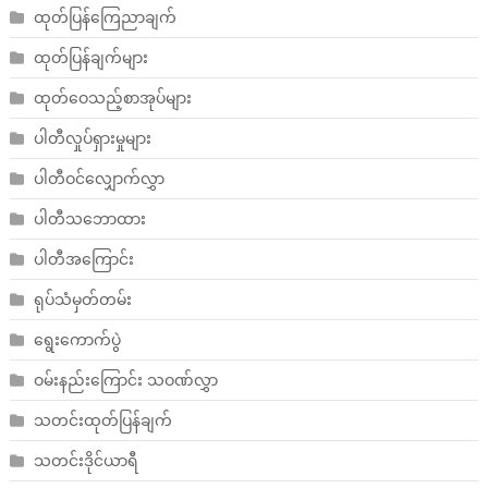
ထုတ်ပြန်ကြေညာချက်
ထုတ်ပြန်ချက်များ
ထုတ်ဝေသည့်စာအုပ်များ
ပါတီလှုပ်ရှားမှုများ
ပါတီဝင်လျှောက်လွှာ
ပါတီသဘောထား
ပါတီအကြောင်း
ရုပ်သံမှတ်တမ်း
ရွေးကောက်ပွဲ
ဝမ်းနည်းကြောင်း သဝဏ်လွှာ
သတင်းထုတ်ပြန်ချက်
သတင်းဒိုင်ယာရီ