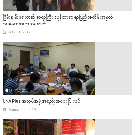
ငြိမ်းချမ်းရေးစာဆို ဆရာကြီး ဒဂုန်တာရာ ရာပြည့်အထိမ်းအမှတ်
အခမ်းအနားတက်ရောက်
May 11, 2019
UNA Plus အလုပ်အဖွဲ့ အစည်းအဝေး ပြုလုပ်
August 22, 2019