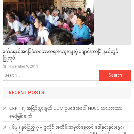
ဖက်ဒရယ်အခြေခံသဘောတရားဆွေးနွေးပွဲ ချောင်းသာမြို့နယ်တွင်
ပြုလုပ်
November 9, 2019
Search
for:
RECENT POSTS
CRPH ရဲ့ အငြင်းပွားဖွယ် CDM ဥပဒေအပေါ် NUCC သဘောထား
မေးမြန်းချက်
( ၆၃ ) နှစ်ပြည့် ၇ – ဇူလိုင် အထိမ်းအမှတ်နေ့တွင် ဒေါ်နှင်းနှင်းမွှေး (