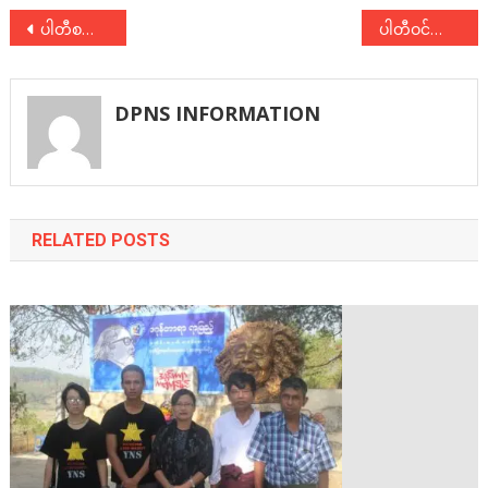
Post
ပါတီစည်းရုံးရေးစာစဉ် အတွဲ(၂)၊ အမှတ်(၆)၊ ဇွန်လ၊ ၂၀၂၀။
ပါတီဝင်လျှောက်လွှာ
navigation
DPNS INFORMATION
RELATED POSTS