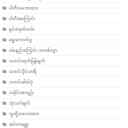
ပါတီသဘောထား
ပါတီအကြောင်း
ရုပ်သံမှတ်တမ်း
ရွေးကောက်ပွဲ
ဝမ်းနည်းကြောင်း သဝဏ်လွှာ
သတင်းထုတ်ပြန်ချက်
သတင်းဒိုင်ယာရီ
သတင်းဓါတ်ပုံ
သမိုင်းအကျဉ်း
သုံးသပ်ချက်
သူတို့သဘောထား
အင်တာဗျူး