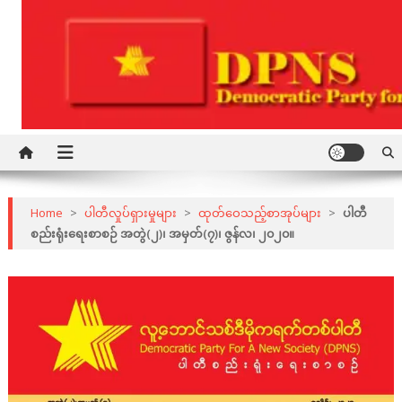
Skip
to
content
Democratic Party for a New Society
DPNS
Home
>
ပါတီလှုပ်ရှားမှုများ
>
ထုတ်ဝေသည့်စာအုပ်များ
>
ပါတီ
စည်းရုံးရေးစာစဉ် အတွဲ(၂)၊ အမှတ်(၇)၊ ဇွန်လ၊ ၂၀၂၀။