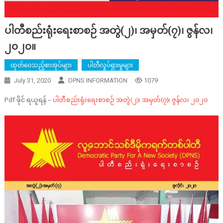
ပါတီစည်းရုံးရေးစာစဉ် အတွဲ(၂)၊ အမှတ်(၇)၊ ဇွန်လ၊
၂၀၂၀။
ထုတ်ဝေသည့်စာအုပ်များ
ပါတီလှုပ်ရှားမှုများ
July 31, 2020
DPNS INFORMATION
1079
Pdf ဖိုင် ရယူရန် –
ပါတီစည်းရုံးရေးစာစဉ် အတွဲ(၂)၊ အမှတ်(၇)၊ ဇွန်လ၊ ၂၀၂၀