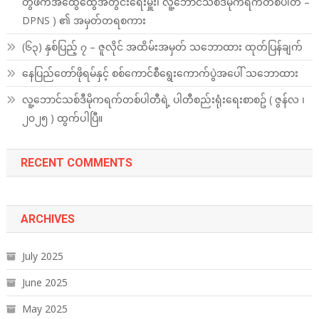
တွဲဖက်အထွေထွေအတွင်းရေးမှူး၊ လူ့ဘောင်သစ်ဒီမိုကရက်တစ်ပါတီ –
DPNS ) ၏ အမှတ်တရစကား
(၆၃) နှစ်ပြည့် ၇ – ဇူလိုင် အထိမ်းအမှတ် သဘောထား ထုတ်ပြန်ချက်
နေပြည်တော်ဖိုရမ်နှင့် စစ်ကောင်စီရွေးကောက်ပွဲအပေါ် သဘောထား
လူ့ဘောင်သစ်ဒီမိုကရက်တစ်ပါတီရဲ့ ပါတီစည်းရုံးရေးစာစဥ် ( ဇွန်လ ၊
၂၀၂၅ ) ထွက်ပါပြီ။
RECENT COMMENTS
ARCHIVES
July 2025
June 2025
May 2025