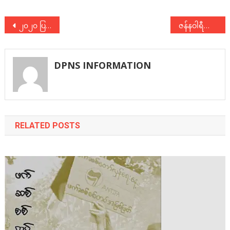
Post
၂၀၂၀ ပြည့်နှစ် အထွေထွေရွေးကောက်ပွဲ အောင်မြင်စွာ ကျင်းပနိုင်ရေး ညှိနှိုင်းအစည်းအဝေးတက်ရောက်
ဇန်နဝါရီလ ၂၀၂၂ခုနှစ်ထုတ် စာစဥ် အတွဲ-၃ အမှတ်- ၆ ထွက်ပါပြီ
navigation
DPNS INFORMATION
RELATED POSTS