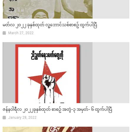
မတ်လ ၂၀၂၂ ခုနှစ်ထုတ် လူ့ဘောင်သစ်စာစဥ် ထွက်ပါပြီ
March 27, 2022
ဇန်နဝါရီလ ၂၀၂၂ခုနှစ်ထုတ် စာစဥ် အတွဲ-၃ အမှတ်- ၆ ထွက်ပါပြီ
January 28, 2022