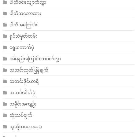
ပါတီဝင်လျှောက်လွှာ
ပါတီသဘောထား
ပါတီအကြောင်း
ရုပ်သံမှတ်တမ်း
ရွေးကောက်ပွဲ
ဝမ်းနည်းကြောင်း သဝဏ်လွှာ
သတင်းထုတ်ပြန်ချက်
သတင်းဒိုင်ယာရီ
သတင်းဓါတ်ပုံ
သမိုင်းအကျဉ်း
သုံးသပ်ချက်
သူတို့သဘောထား