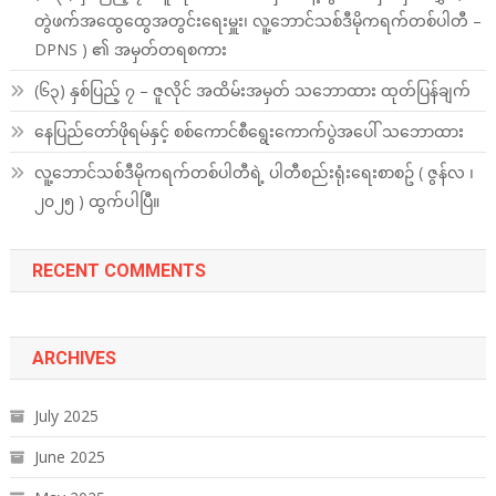
တွဲဖက်အထွေထွေအတွင်းရေးမှူး၊ လူ့ဘောင်သစ်ဒီမိုကရက်တစ်ပါတီ –
DPNS ) ၏ အမှတ်တရစကား
(၆၃) နှစ်ပြည့် ၇ – ဇူလိုင် အထိမ်းအမှတ် သဘောထား ထုတ်ပြန်ချက်
နေပြည်တော်ဖိုရမ်နှင့် စစ်ကောင်စီရွေးကောက်ပွဲအပေါ် သဘောထား
လူ့ဘောင်သစ်ဒီမိုကရက်တစ်ပါတီရဲ့ ပါတီစည်းရုံးရေးစာစဥ် ( ဇွန်လ ၊
၂၀၂၅ ) ထွက်ပါပြီ။
RECENT COMMENTS
ARCHIVES
July 2025
June 2025