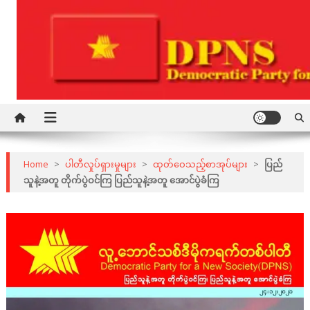
Skip
to
content
Democratic Party for a New Society
DPNS
Home
>
ပါတီလှုပ်ရှားမှုများ
>
ထုတ်ဝေသည့်စာအုပ်များ
>
ပြည်
သူနဲ့အတူ တိုက်ပွဲဝင်ကြ ပြည်သူနဲ့အတူ အောင်ပွဲခံကြ