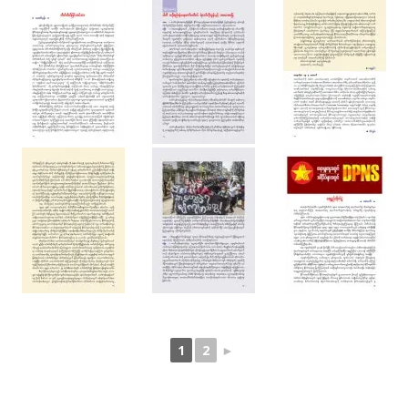
1
2
►