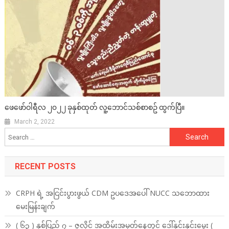
ဖေဖော်ဝါရီလ ၂၀၂၂ ခုနှစ်ထုတ် လူ့ဘောင်သစ်စာစဥ် ထွက်ပြီ။
March 2, 2022
Search
for:
RECENT POSTS
CRPH ရဲ့ အငြင်းပွားဖွယ် CDM ဥပဒေအပေါ် NUCC သဘောထား
မေးမြန်းချက်
( ၆၃ ) နှစ်ပြည့် ၇ – ဇူလိုင် အထိမ်းအမှတ်နေ့တွင် ဒေါ်နှင်းနှင်းမွှေး (