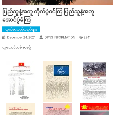
ပြည်သူနဲ့အတူ တိုက်ပွဲဝင်ကြ ပြည်သူနဲ့အတူ
အောင်ပွဲခံကြ
ထုတ်ဝေသည့်စာအုပ်များ
December 24, 2021
DPNS INFORMATION
2941
လူ့ဘောင်သစ် စာစဉ်