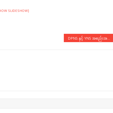
HOW SLIDESHOW]
DPNS နှင့် YNS အစည်းအဝေးကျင်းပ
N