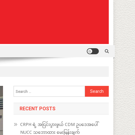
Search
for:
RECENT POSTS
CRPH ရဲ့ အငြင်းပွားဖွယ် CDM ဥပဒေအပေါ်
NUCC သဘောထား မေးမြန်းချက်