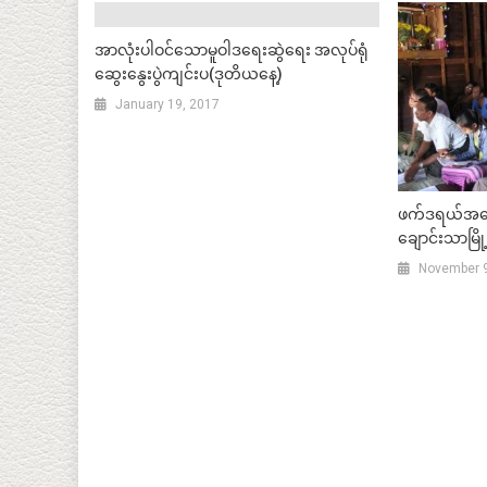
အာလုံးပါဝင်သောမူဝါဒရေးဆွဲရေး အလုပ်ရုံ
ဆွေးနွေးပွဲကျင်းပ(ဒုတိယနေ့)
January 19, 2017
ဖက်ဒရယ်အခြ
ချောင်းသာမြို
November 9