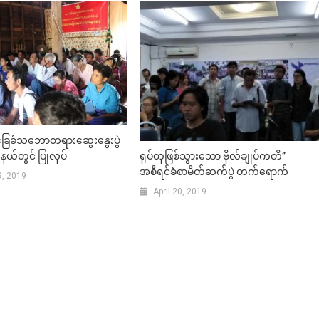
ေခံသဘောတရားဆွေးနွေးပွဲ
ရုပ်တုဖြစ်သွားသော ဗိုလ်ချုပ်ကတိ”
့နယ်တွင် ပြုလုပ်
အစီရင်ခံစာမိတ်ဆက်ပွဲ တက်ရောက်
, 2019
April 20, 2019