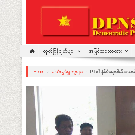
Skip
to
content
Democratic Party for a New Society
DPNS
ထုတ်ပြန်ချက်များ
အမြင်သဘောထား
Home
>
ပါတီလှုပ်ရှားမှုများ
>
IRI ၏ နိုင်ငံရေးပါတီအ