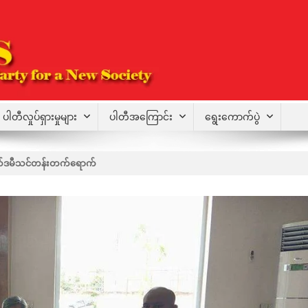
ပါတီလှုပ်ရှားမှုများ
ပါတီအကြောင်း
ရွေးကောက်ပွဲ
ကယ်ဒမီသင်တန်းတက်ရောက်