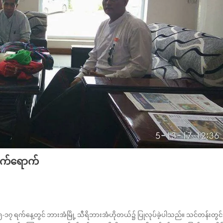
တက်ရောက်
၅-၁၇ ရက်နေ့တွင် ဘားအံမြို့ သီရိဘားအံဟိုတယ်၌ ပြုလုပ်ခဲ့ပါသည်။ သင်တန်းတွင်