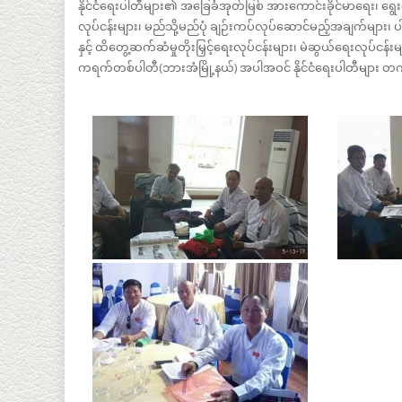
နိုင်ငံရေးပါတီများ၏ အခြေခံအုတ်မြစ် အားကောင်းခိုင်မာရေး၊ ရွေး
လုပ်ငန်းများ၊ မည်သို့မည်ပုံ ချဉ်းကပ်လုပ်ဆောင်မည့်အချက်များ၊
နှင့် ထိတွေ့ဆက်ဆံမှုတိုးမြှင့်ရေးလုပ်ငန်းများ၊ မဲဆွယ်ရေးလုပ်ငန်
ကရက်တစ်ပါတီ(ဘားအံမြို့နယ်) အပါအဝင် နိုင်ငံရေးပါတီများ 