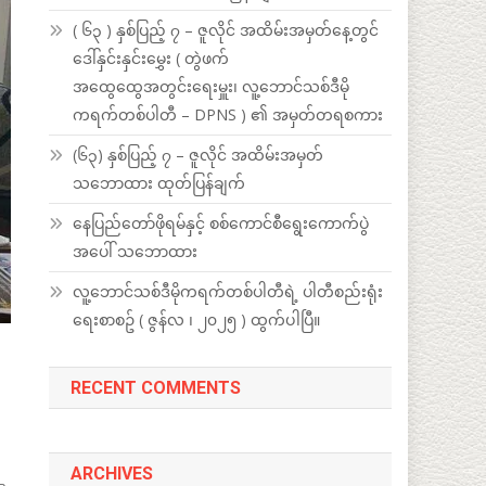
( ၆၃ ) နှစ်ပြည့် ၇ – ဇူလိုင် အထိမ်းအမှတ်နေ့တွင်
ဒေါ်နှင်းနှင်းမွှေး ( တွဲဖက်
အထွေထွေအတွင်းရေးမှူး၊ လူ့ဘောင်သစ်ဒီမို
ကရက်တစ်ပါတီ – DPNS ) ၏ အမှတ်တရစကား
(၆၃) နှစ်ပြည့် ၇ – ဇူလိုင် အထိမ်းအမှတ်
သဘောထား ထုတ်ပြန်ချက်
နေပြည်တော်ဖိုရမ်နှင့် စစ်ကောင်စီရွေးကောက်ပွဲ
အပေါ် သဘောထား
လူ့ဘောင်သစ်ဒီမိုကရက်တစ်ပါတီရဲ့ ပါတီစည်းရုံး
ရေးစာစဥ် ( ဇွန်လ ၊ ၂၀၂၅ ) ထွက်ပါပြီ။
RECENT COMMENTS
ARCHIVES