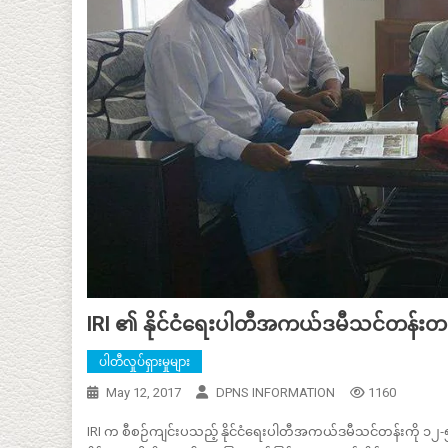
IRI ၏ နိုင်ငံရေးပါတီအကယ်ဒမီသင်တန်း
ပါတီလှုပ်ရှားမှုများ
May 12, 2017
DPNS INFORMATION
1160
IRI က စီစဉ်ကျင်းပသည့် နိုင်ငံရေးပါတီအကယ်ဒမီသင်တန်းကို ၁၂-