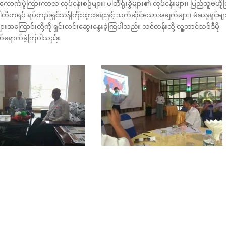
ကောက်ပွဲကြားကာလ လုပ်ငန်းစဉ်များ၊ ပါတီရုံးခွဲများ၏ လုပ်ငန်းများ၊ ပြည်သူဗဟိုပ
 ပါတီတရပ် ရပ်တည်ရှင်သန်ကြီးထွားရေးနှင့် သက်ဆိုင်သောအချက်များ၊ မဲဆန္ဒရှင်မျ
းများအကြောင်းတို့ကို ရှင်းလင်းဆွေးနွေးခဲ့ကြပါသည်။ သင်တန်းသို့ လူ့ဘာင်သစ်ဒီမို
တက်ရောက်ခဲ့ကြပါသည်။