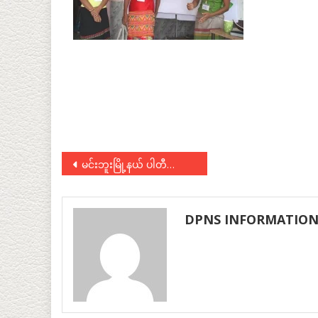
Post
မင်းဘူးမြို့နယ် ပါတီကော်မတီကို အောင်မြင်စွာ ဖွဲ့စည်းတာဝန်ပေးအပ်
navigation
DPNS INFORMATIO