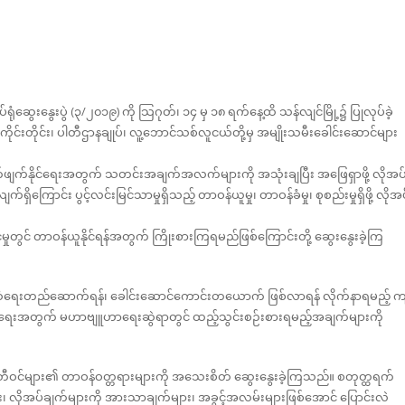
ဆွေးနွေးပွဲ (၃/၂၀၁၉) ကို သြဂုတ်၊ ၁၄ မှ ၁၈ ရက်နေ့ထိ သန်လျင်မြို့၌ ပြုလုပ်ခဲ့
စစ်ကိုင်းတိုင်း၊ ပါတီဌာနချုပ်၊ လူ့ဘောင်သစ်လူငယ်တို့မှ အမျိုးသမီးခေါင်းဆောင်များ
တိုက်ဖျက်နိုင်ရေးအတွက် သတင်းအချက်အလက်များကို အသုံးချပြီး အဖြေရှာဖို့ လိုအပ
ြောင်း ပွင့်လင်းမြင်သာမှုရှိသည့် တာဝန်ယူမှု၊ တာဝန်ခံမှု၊ စုစည်းမှုရှိဖို့ လိုအ
်မှုတွင် တာဝန်ယူနိုင်ရန်အတွက် ကြိုးစားကြရမည်ဖြစ်ကြောင်းတို့ ဆွေးနွေးခဲ့ကြ
်ဆံရေးတည်ဆောက်ရန်၊ ခေါင်းဆောင်ကောင်းတယောက် ဖြစ်လာရန် လိုက်နာရမည့် က
င့်မားလာရေးအတွက် မဟာဗျူဟာရေးဆွဲရာတွင် ထည့်သွင်းစဉ်းစားရမည့်အချက်များကို
တီဝင်များ၏ တာဝန်ဝတ္တရားများကို အသေးစိတ် ဆွေးနွေးခဲ့ကြသည်။ စတုတ္ထရက်
ား၊ လိုအပ်ချက်များကို အားသာချက်များ၊ အခွင့်အလမ်းများဖြစ်အောင် ပြောင်းလဲ