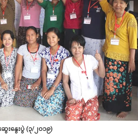
ွေးနွေးပွဲ (၃/၂၀၁၉)