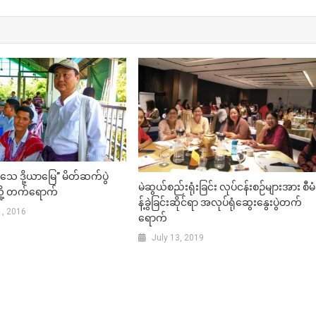
ေ ဒို့ယာမြေ” မိတ်ဆက်ပွဲ
မဲဆွယ်စည်းရုံးခြင်း လုပ်ငန်းစဉ်များအား စီမ
ု့ တက်ရောက်
န့်ခွဲခြင်းဆိုင်ရာ အလုပ်ရုံဆွေးနွေးပွဲတက်
, 2016
ရောက်
July 13, 2019