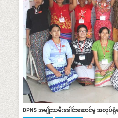
DPNS အမျိုးသမီးခေါင်းဆောင်မှု အလုပ်ရုံဆ