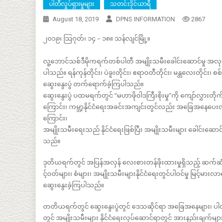
ပါတီလှုပ်ရှားမှုများ
သတင်းဒိုင်ယာရီ
August 18, 2019
DPNS INFORMATION
2867
၂၀၁၉၊ သြဂုတ်၊ ၁၄ – ၁၈။ သန်လျင်မြို့။
လူ့ဘောင်သစ်ဒီမိုကရက်တစ်ပါတီ အမျိုးသမီးခေါင်းဆောင်မှု အလုပ်ရုံ
ပါသည်။ ရန်ကုန်တိုင်း၊ ပဲခူးတိုင်း၊ ဧရာဝတီတိုင်း၊ မန္တလေးတိုင်း၊ 
ဆွေးနွေးပွဲ တက်ရောက်ခဲ့ကြပါသည်။
ဆွေးနွေးပွဲ ပထမရက်တွင် “မဟာဖိုဝါဒကြီးစိုးမှု”ကို ကျော်လွှား
ကြောင်း၊ ကမ္ဘာ့နိုင်ငံရေးအခင်းအကျင်းတွင်လည်း အခြေအနေပေးလျက်ရှိက
ကြောင်း၊
အမျိုးသမီးရေးသည် နိုင်ငံရေးဖြစ်ပြီး အမျိုးသမီးများ ခေါင်းဆောင
သည်။
ဒုတိယရက်တွင် အပြန်အလှန် လေးစားတန်ဖိုးထားမှုရှိသည့် ဆက
င့်ဝတ်များ၊ စံများ၊ အမျိုးသမီးများနိုင်ငံရေးတွင်ပါဝင်မှု မြ
ဆွေးနွေးခဲ့ကြပါသည်။
တတိယရက်တွင် ဆွေးနွေးပွဲတွင် ဒေသဆိုင်ရာ အခြေအနေများ၊ ပါ
တွင် အမျိုးသမီးများ နိုင်ငံရေးလုပ်ဆောင်ရာတွင် အားနည်းချက်မျ