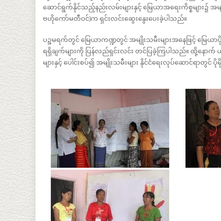
ဆောင်ရွက်နိုင်သည့်နည်းလမ်းများနှင့် မြေယာအရေးကိစ္စများ၌ အမျ
ဗဟိုကော်မတီဝင်)က ရှင်းလင်းဆွေးနွေးပေးခဲ့ပါသည်။
ပဉ္စမရက်တွင် မြေယာကဏ္ဍတွင် အမျိုးသမီးများအနေဖြင့် မြေယာပိုင်ဆိုင်ခွ
ရရှိချက်များကို ပြန်လည်ရှင်းလင်း တင်ပြခဲ့ကြပါသည်။ ထို့နော
များနှင့် ပေါင်းစပ်၍ အမျိုးသမီးများ နိုင်ငံရေးလုပ်ဆောင်ရာတွင် 