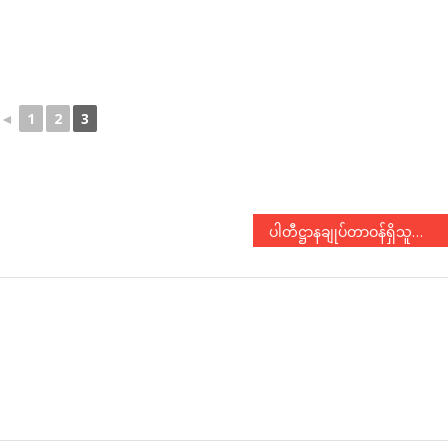
◄
1
2
3
ပါတီဋ္ဌာနချုပ်တာဝန်ရှိသူများနှင့် ပွင့်ဖြူမြို့နယ်ပါတီဝင်များ တွေ့ဆုံဆွေးနွေး
N