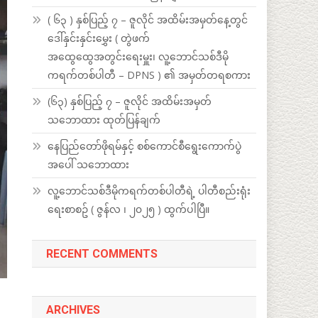
( ၆၃ ) နှစ်ပြည့် ၇ – ဇူလိုင် အထိမ်းအမှတ်နေ့တွင်
ဒေါ်နှင်းနှင်းမွှေး ( တွဲဖက်
အထွေထွေအတွင်းရေးမှူး၊ လူ့ဘောင်သစ်ဒီမို
ကရက်တစ်ပါတီ – DPNS ) ၏ အမှတ်တရစကား
(၆၃) နှစ်ပြည့် ၇ – ဇူလိုင် အထိမ်းအမှတ်
သဘောထား ထုတ်ပြန်ချက်
နေပြည်တော်ဖိုရမ်နှင့် စစ်ကောင်စီရွေးကောက်ပွဲ
အပေါ် သဘောထား
လူ့ဘောင်သစ်ဒီမိုကရက်တစ်ပါတီရဲ့ ပါတီစည်းရုံး
ရေးစာစဥ် ( ဇွန်လ ၊ ၂၀၂၅ ) ထွက်ပါပြီ။
RECENT COMMENTS
ARCHIVES