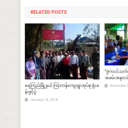
RELATED POSTS
“ဇွဲကပင်သက်သ
အခမ်းအနားသိ
ရေကြည်မြို့နယ် ကြာကန်ကျေးရွာအုပ်စု ရုံးခ
November 1
န်းဖွင့်ပွဲ
January 14, 2018