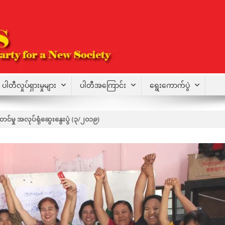
ပါတီလှုပ်ရှားမှုများ
ပါတီအကြောင်း
ရွေးကောက်ပွဲ
င်မှု အလုပ်ရုံဆွေးနွေးပွဲ (၃/၂၀၁၉)