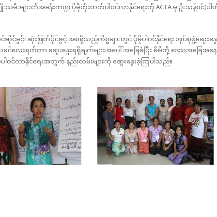
ိုးသမီးများ၏အခန်းကဏ္ဍ ပိုမိုတိုးတက်ပါဝင်လာနိုင်ရေးကို AGFA မှ ဦးသန့်စင်(ပါတ
င့်၊ ဆုံးဖြတ်ပိုင်ခွင့် အစရှိသည့်ကိစ္စများတွင် ပိုမိုပါဝင်နိုင်ရေး အုပ်စုဖွဲ့ဆွေးနွေ
က် ယခင်လေးရက်တာ ဆွေးနွေးရရှိချက်များအပေါ် အခြေခံပြီး မိမိတို့ ဒေသအခြေအနေ
ပိုမိုပါဝင်လာနိုင်ရေးအတွက် နည်းလမ်းများကို ဆွေးနွေးခဲ့ကြပါသည်။