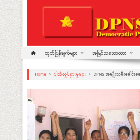
Skip
to
content
Democratic Party for a New Society
DPNS
ထုတ်ပြန်ချက်များ
အမြင်သဘောထား
Home
>
ပါတီလှုပ်ရှားမှုများ
>
DPNS အမျိုးသမီးခေါင်းဆော