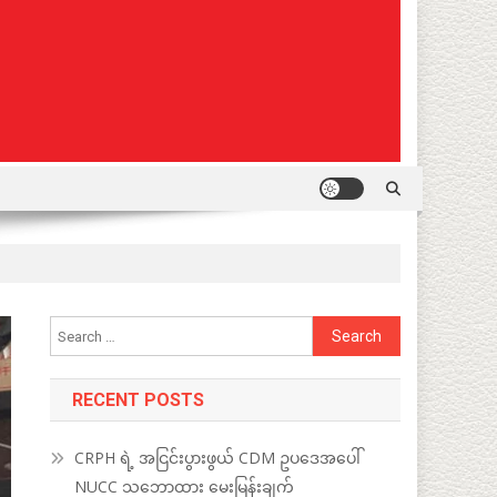
Search
for:
RECENT POSTS
CRPH ရဲ့ အငြင်းပွားဖွယ် CDM ဥပဒေအပေါ်
NUCC သဘောထား မေးမြန်းချက်