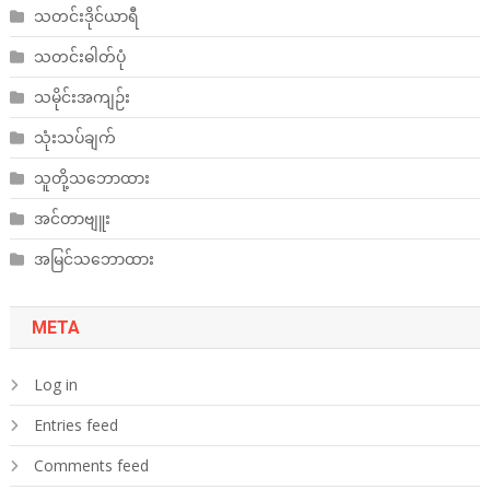
သတင်းဒိုင်ယာရီ
သတင်းဓါတ်ပုံ
သမိုင်းအကျဉ်း
သုံးသပ်ချက်
သူတို့သဘောထား
အင်တာဗျူး
အမြင်သဘောထား
META
Log in
Entries feed
Comments feed