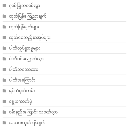
ဂုဏ်ပြုသဝဏ်လွှာ
ထုတ်ပြန်ကြေညာချက်
ထုတ်ပြန်ချက်များ
ထုတ်ဝေသည့်စာအုပ်များ
ပါတီလှုပ်ရှားမှုများ
ပါတီဝင်လျှောက်လွှာ
ပါတီသဘောထား
ပါတီအကြောင်း
ရုပ်သံမှတ်တမ်း
ရွေးကောက်ပွဲ
ဝမ်းနည်းကြောင်း သဝဏ်လွှာ
သတင်းထုတ်ပြန်ချက်