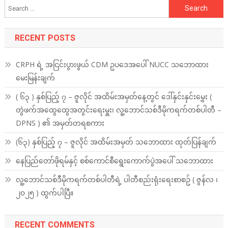
Search
for:
RECENT POSTS
CRPH ရဲ့ အငြင်းပွားဖွယ် CDM ဥပဒေအပေါ် NUCC သဘောထား
မေးမြန်းချက်
( ၆၃ ) နှစ်ပြည့် ၇ – ဇူလိုင် အထိမ်းအမှတ်နေ့တွင် ဒေါ်နှင်းနှင်းမွှေး (
တွဲဖက်အထွေထွေအတွင်းရေးမှူး၊ လူ့ဘောင်သစ်ဒီမိုကရက်တစ်ပါတီ –
DPNS ) ၏ အမှတ်တရစကား
(၆၃) နှစ်ပြည့် ၇ – ဇူလိုင် အထိမ်းအမှတ် သဘောထား ထုတ်ပြန်ချက်
နေပြည်တော်ဖိုရမ်နှင့် စစ်ကောင်စီရွေးကောက်ပွဲအပေါ် သဘောထား
လူ့ဘောင်သစ်ဒီမိုကရက်တစ်ပါတီရဲ့ ပါတီစည်းရုံးရေးစာစဥ် ( ဇွန်လ ၊
၂၀၂၅ ) ထွက်ပါပြီ။
RECENT COMMENTS