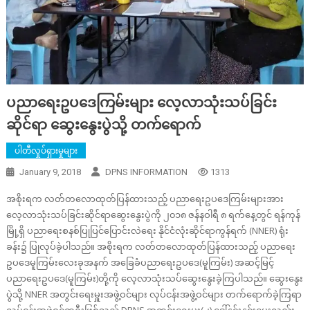
ပညာရေးဥပဒေကြမ်းများ လေ့လာသုံးသပ်ခြင်း
ဆိုင်ရာ ဆွေးနွေးပွဲသို့ တက်ရောက်
ပါတီလှုပ်ရှားမှုများ
January 9, 2018
DPNS INFORMATION
1313
အစိုးရက လတ်တလောထုတ်ပြန်ထားသည့် ပညာရေးဥပဒေကြမ်းများအား
လေ့လာသုံးသပ်ခြင်းဆိုင်ရာဆွေးနွေးပွဲကို ၂၀၁၈ ဇန်နဝါရီ ၈ ရက်နေ့တွင် ရန်ကုန်
မြို့ရှိ ပညာရေးစနစ်ပြုပြင်ပြောင်းလဲရေး နိုင်ငံလုံးဆိုင်ရာကွန်ရက် (NNER) ရုံး
ခန်း၌ ပြုလုပ်ခဲ့ပါသည်။ အစိုးရက လတ်တလောထုတ်ပြန်ထားသည့် ပညာရေး
ဥပဒေမူကြမ်းလေးခုအနက် အခြေခံပညာရေးဥပဒေ(မူကြမ်း) အဆင့်မြင့်
ပညာရေးဥပဒေ(မူကြမ်း)တို့ကို လေ့လာသုံးသပ်ဆွေးနွေးခဲ့ကြပါသည်။ ဆွေးနွေး
ပွဲသို့ NNER အတွင်းရေးမှူးအဖွဲ့ဝင်များ လုပ်ငန်းအဖွဲ့ဝင်များ တက်ရောက်ခဲ့ကြရာ
လုပ်ငန်းအဖွဲ့ဝင်တဦးဖြစ်သည့် DPNS အတွင်းရေးမှူး(၂) ဒေါ်နှင်းနှင်းမွှေးလည်း