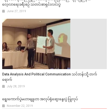
လေ့လာရေးခရီးစဉ် သတင်းစာရှင်းလင်းပွဲ
June 27, 2019
Data Analysis And Political Communication သင်တန်းသို့ တက်
ရောက်
July 28, 2019
ရွေးကောက်ပွဲမဟာဗျူဟာ အလုပ်ရုံဆွေးနွေးပွဲ ပြုလုပ်
November 22, 2019