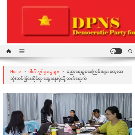
Skip
to
content
Democratic Party for a New Society
DPNS
Home
>
ပါတီလှုပ်ရှားမှုများ
>
ပညာရေးဥပဒေကြမ်းများ လေ့လာ
သုံးသပ်ခြင်းဆိုင်ရာ ဆွေးနွေးပွဲသို့ တက်ရောက်