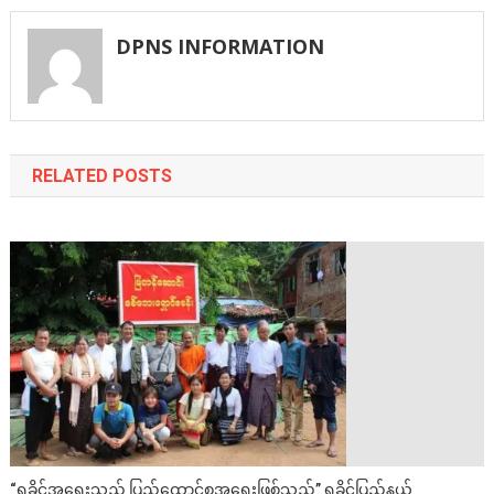
navigation
DPNS INFORMATION
RELATED POSTS
“ရခိုင်အရေးသည် ပြည်ထောင်စုအရေးဖြစ်သည်” ရခိုင်ပြည်နယ်