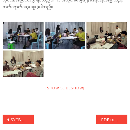
တက်ရောက်ဆွေးနွေးခဲ့ပါသည်။
[SHOW SLIDESHOW]
Post
SYCB တည်ထောင်ခြင်း ၂၂ နှစ်ပြည့် အခမ်းအနားသို့တက်ရောက်
PDF အကျိုးဆောင်အဖွဲ့ ညှိနှိုင်းအစည်းအဝေးသို့ တက်ရောက်ဆွေးနွေး