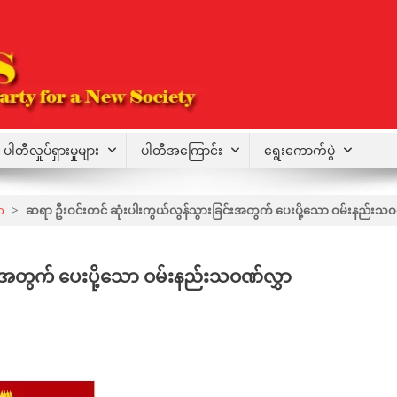
ပါတီလှုပ်ရှားမှုများ
ပါတီအကြောင်း
ရွေးကောက်ပွဲ
ာ
>
ဆရာ ဦးဝင်းတင် ဆုံးပါးကွယ်လွန်သွားခြင်းအတွက် ပေးပို့သော ဝမ်းနည်းသဝ
းအတွက် ပေးပို့သော ဝမ်းနည်းသဝဏ်လွှာ