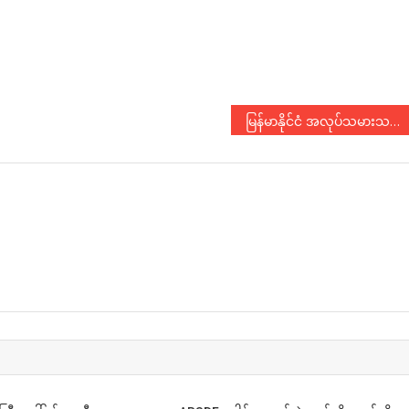
မြန်မာနိုင်ငံ အလုပ်သမားသမဂ္ဂများအဖွဲ့ချုပ် နှီးနှောဖလှယ်ပွဲကြီးသို့ ပေးပို့သော ကြိုဆိုဂုဏ်ပြု သဝဏ်လွှာ
N