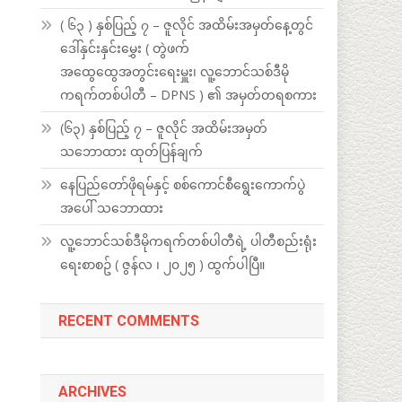
( ၆၃ ) နှစ်ပြည့် ၇ – ဇူလိုင် အထိမ်းအမှတ်နေ့တွင်
ဒေါ်နှင်းနှင်းမွှေး ( တွဲဖက်
အထွေထွေအတွင်းရေးမှူး၊ လူ့ဘောင်သစ်ဒီမို
ကရက်တစ်ပါတီ – DPNS ) ၏ အမှတ်တရစကား
(၆၃) နှစ်ပြည့် ၇ – ဇူလိုင် အထိမ်းအမှတ်
သဘောထား ထုတ်ပြန်ချက်
နေပြည်တော်ဖိုရမ်နှင့် စစ်ကောင်စီရွေးကောက်ပွဲ
အပေါ် သဘောထား
လူ့ဘောင်သစ်ဒီမိုကရက်တစ်ပါတီရဲ့ ပါတီစည်းရုံး
ရေးစာစဥ် ( ဇွန်လ ၊ ၂၀၂၅ ) ထွက်ပါပြီ။
RECENT COMMENTS
ARCHIVES