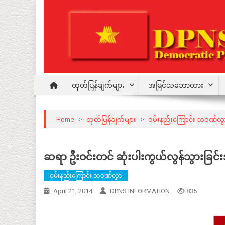
Skip
to
content
Democratic Party for a New Society
DPNS
ထုတ်ပြန်ချက်များ
အမြင်သဘောထား
Home
>
ထုတ်ပြန်ချက်များ
>
ဝမ်းနည်းကြောင်း သဝဏ်လွှ
ဆရာ ဦးဝင်းတင် ဆုံးပါးကွယ်လွန်သွားခြင်
ဝမ်းနည်းကြောင်း သဝဏ်လွှာ
April 21, 2014
DPNS INFORMATION
835