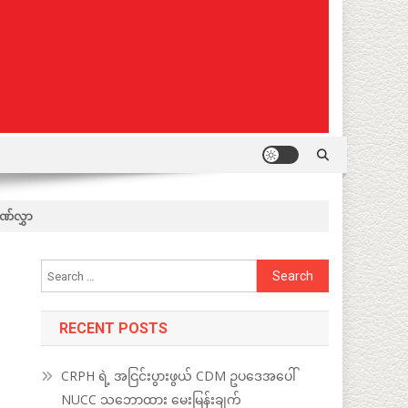
ဏ်လွှာ
Search
for:
RECENT POSTS
CRPH ရဲ့ အငြင်းပွားဖွယ် CDM ဥပဒေအပေါ်
NUCC သဘောထား မေးမြန်းချက်