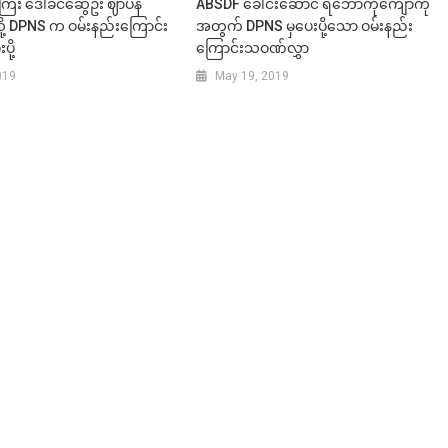
ီး ဒေါ်ခင်ဆွေဦး ဈာပန
ABSDF ခေါင်းဆောင် ရဲဘော်ကိုကျော်ကို
ု့ DPNS က ဝမ်းနည်းကြောင်း
အတွက် DPNS မှပေးပို့သော ဝမ်းနည်း
ို့
ကြောင်းသဝဏ်လွှာ
019
May 19, 2019