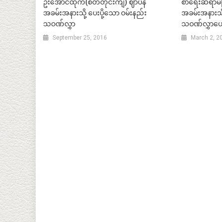
ဦးအောင်ထိုက်(စိတ်တိုင်းကျ) ဈာပန
စာရေးဆရာမကြ
အခမ်းအနားသို့ ပေးပို့သော ဝမ်းနည်း
အခမ်းအနားသိ
သဝဏ်လွှာ
သဝဏ်လွှာပေးပ
September 25, 2016
March 2, 2