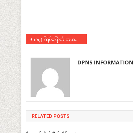
Post
(၁၄) ကြိမ်မြောက် ကယန်းအမျိုးသားနေ့သို့ သဝဏ်လွှာပေးပို့ခြင်း
navigation
DPNS INFORMATIO
RELATED POSTS