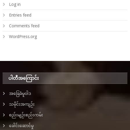
Log in
Entries feed
Comments feed
WordPress.org
ပါတီအ‌ကြောင်း
အခြေခံမူဝါဒ
သမိုင်းအကျဉ်း
စည်းမျဉ်းစည်းကမ်း
ခေါင်းဆောင်မှု