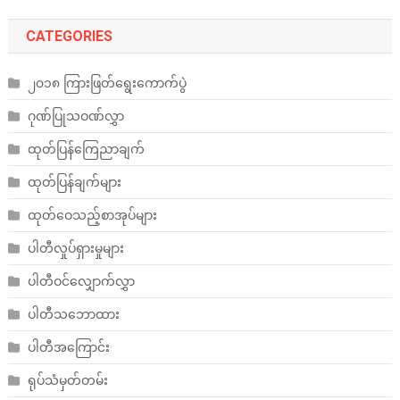
CATEGORIES
၂၀၁၈ ကြားဖြတ်ရွေးကောက်ပွဲ
ဂုဏ်ပြုသဝဏ်လွှာ
ထုတ်ပြန်ကြေညာချက်
ထုတ်ပြန်ချက်များ
ထုတ်ဝေသည့်စာအုပ်များ
ပါတီလှုပ်ရှားမှုများ
ပါတီဝင်လျှောက်လွှာ
ပါတီသဘောထား
ပါတီအကြောင်း
ရုပ်သံမှတ်တမ်း