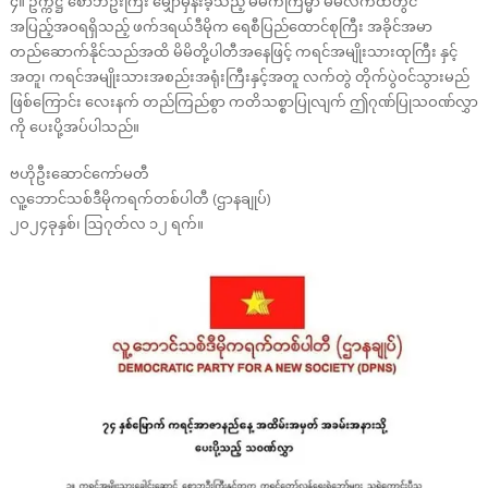
၄။ ဥက္ကဋ္ဌ စောဘဦးကြီး မျှော်မှန်းခဲ့သည့် မိမိကံကြမ္မာ မိမိလက်ထဲတွင်
အပြည့်အဝရရှိသည့် ဖက်ဒရယ်ဒီမိုက ရေစီပြည်ထောင်စုကြီး အခိုင်အမာ
တည်ဆောက်နိုင်သည်အထိ မိမိတို့ပါတီအနေဖြင့် ကရင်အမျိုးသားထုကြီး နှင့်
အတူ၊ ကရင်အမျိုးသားအစည်းအရုံးကြီးနှင့်အတူ လက်တွဲ တိုက်ပွဲဝင်သွားမည်
ဖြစ်ကြောင်း လေးနက် တည်ကြည်စွာ ကတိသစ္စာပြုလျက် ဤဂုဏ်ပြုသဝဏ်လွှာ
ကို ပေးပို့အပ်ပါသည်။
ဗဟိုဦးဆောင်ကော်မတီ
လူ့ဘောင်သစ်ဒီမိုကရက်တစ်ပါတီ (ဌာနချုပ်)
၂ဝ၂၄ခုနှစ်၊ ဩဂုတ်လ ၁၂ ရက်။