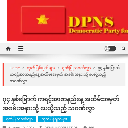
Skip
to
content
Democratic Party for a New Society
DPNS
Home
>
ထုတ်ပြန်ချက်များ
>
ဂုဏ်ပြုသဝဏ်လွှာ
>
၇၄ နှစ်မြောက်
ကရင့်အာဇာနည်နေ့ အထိမ်းအမှတ် အခမ်းအနားသို့ ပေးပို့သည့်
သဝဏ်လွှာ
၇၄ နှစ်မြောက် ကရင့်အာဇာနည်နေ့ အထိမ်းအမှတ်
အခမ်းအနားသို့ ပေးပို့သည့် သဝဏ်လွှာ
ဂုဏ်ပြုသဝဏ်လွှာ
ထုတ်ပြန်ချက်များ
August 12, 2024
DPNS INFORMATION
468