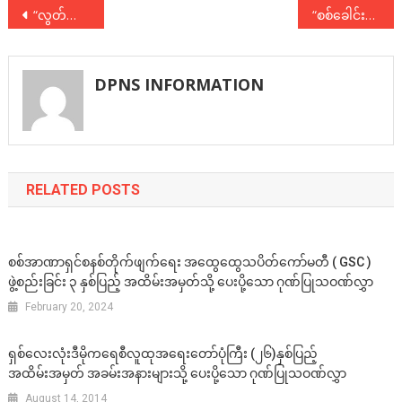
Post
“လွတ်မြောက်ရေးခရီးကြမ်းနှင့် သူတို့အမြင်၊ သူတို့အသံ”
“စစ်ခေါင်းဆောင် ရှေ့ဆက် ဘယ်ခြေလှမ်း လှမ်းမလဲ”
navigation
DPNS INFORMATION
RELATED POSTS
စစ်အာဏာရှင်စနစ်တိုက်ဖျက်ရေး အထွေထွေသပိတ်ကော်မတီ ( GSC )
ဖွဲ့စည်းခြင်း ၃ နှစ်ပြည့် အထိမ်းအမှတ်သို့ ပေးပို့သော ဂုဏ်ပြုသဝဏ်လွှာ
February 20, 2024
ရှစ်လေးလုံးဒီမိုကရေစီလူထုအရေးတော်ပုံကြီး (၂၆)နှစ်ပြည့်
အထိမ်းအမှတ် အခမ်းအနားများသို့ ပေးပို့သော ဂုဏ်ပြုသဝဏ်လွှာ
August 14, 2014