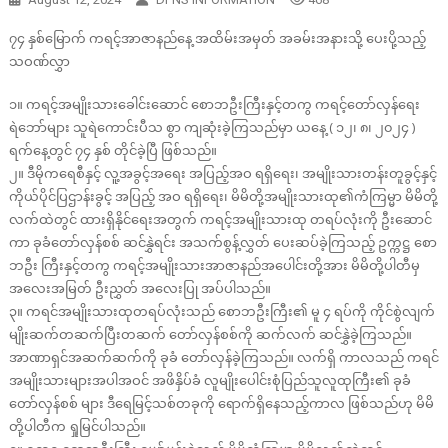
၇၄ နှစ်မြောက် ကရင့်အာဇာနည်နေ့ အထိမ်းအမှတ် အခမ်းအနားသို့ ပေးပို့သည့်
သဝဏ်လွှာ
၁။ ကရင့်အမျိုးသားခေါင်းဆောင် စောဘဦးကြီးနှင့်တကွ ကရင့်တော်လှန်ရေး
ရဲဘော်များ သူရဲကောင်းပီသ စွာ ကျဆုံးခဲ့ကြသည်မှာ ယနေ့ ( ၁၂၊ ၈၊ ၂၀၂၄ )
ရက်နေ့တွင် ၇၄ နှစ် တိုင်ခဲ့ပြီ ဖြစ်သည်။
၂။ ဒီမိုကရေစီနှင့် လူ့အခွင့်အရေး အပြည့်အဝ ရရှိရေး၊ အမျိုးသားတန်းတူခွင့်နှင့်
ကိုယ်ပိုင်ပြဌာန်းခွင့် အပြည့် အဝ ရရှိရေး၊ မိမိတို့အမျိုးသားထု၏ကံကြမ္မာ မိမိတို့
လက်ထဲတွင် ထားရှိနိုင်ရေးအတွက် ကရင့်အမျိုးသားထု တရပ်လုံးကို ဦးဆောင်
ကာ ခုခံတော်လှန်စစ် ဆင်နွှဲရင်း အသက်စွန့်လွှတ် ပေးဆပ်ခဲ့ကြသည့် ဥက္ကဋ္ဌ စော
ဘဦး ကြီးနှင့်တကွ ကရင့်အမျိုးသားအာဇာနည်အပေါင်းတို့အား မိမိတို့ပါတီမှ
အလေးအမြတ် ဦးညွှတ် အလေးပြု အပ်ပါသည်။
၃။ ကရင်အမျိုးသားထုတရပ်လုံးသည် စောဘဦးကြီး၏ မူ ၄ ရပ်ကို ကိုင်စွဲလျက်
မျိုးဆက်တဆက်ပြီးတဆက် တော်လှန်စစ်ကို ဆက်လက် ဆင်နွှဲခဲ့ကြသည်။
အာဏာရှင်အဆက်ဆက်ကို ခုခံ တော်လှန်ခဲ့ကြသည်။ လက်ရှိ ကာလသည် ကရင်
အမျိုးသားများအပါအဝင် အဖိနှိပ်ခံ လူမျိုးပေါင်းစုံပြည်သူလူထုကြီး၏ ခုခံ
တော်လှန်စစ် များ ဒီရေမြင့်သစ်တခုကို ရောက်ရှိနေသည့်ကာလ ဖြစ်သည်ဟု မိမိ
တို့ပါတီက ရှုမြင်ပါသည်။