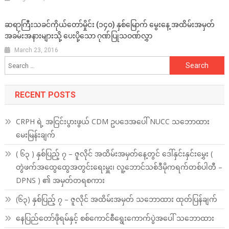
ဆရာကြီးသခင်ကိုယ်တော်မှိုင်း (၁၄၀) နှစ်မြောက် မွေးနေ့ အထိမ်းအမှတ်
အခမ်းအနားများသို့ ပေးပို့သော ဂုဏ်ပြုသဝဏ်လွှာ
March 23, 2016
Search
for:
RECENT POSTS
CRPH ရဲ့ အငြင်းပွားဖွယ် CDM ဥပဒေအပေါ် NUCC သဘောထား
မေးမြန်းချက်
( ၆၃ ) နှစ်ပြည့် ၇ – ဇူလိုင် အထိမ်းအမှတ်နေ့တွင် ဒေါ်နှင်းနှင်းမွှေး (
တွဲဖက်အထွေထွေအတွင်းရေးမှူး၊ လူ့ဘောင်သစ်ဒီမိုကရက်တစ်ပါတီ –
DPNS ) ၏ အမှတ်တရစကား
(၆၃) နှစ်ပြည့် ၇ – ဇူလိုင် အထိမ်းအမှတ် သဘောထား ထုတ်ပြန်ချက်
နေပြည်တော်ဖိုရမ်နှင့် စစ်ကောင်စီရွေးကောက်ပွဲအပေါ် သဘောထား