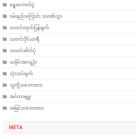
ရွေးကောက်ပွဲ
ဝမ်းနည်းကြောင်း သဝဏ်လွှာ
သတင်းထုတ်ပြန်ချက်
သတင်းဒိုင်ယာရီ
သတင်းဓါတ်ပုံ
သမိုင်းအကျဉ်း
သုံးသပ်ချက်
သူတို့သဘောထား
အင်တာဗျူး
အမြင်သဘောထား
META