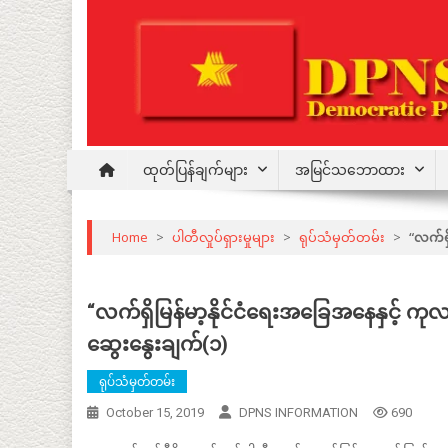
Skip
to
content
Democratic Party for a New Society
DPNS
ထုတ်ပြန်ချက်များ
အမြင်သဘောထား
Home
>
ပါတီလှုပ်ရှားမှုများ
>
ရုပ်သံမှတ်တမ်း
>
“လက်ရှ
“လက်ရှိမြန်မာ့နိုင်ငံရေးအခြေအနေနှင့် ကုလသ
ဆွေးနွေးချက်(၁)
ရုပ်သံမှတ်တမ်း
October 15, 2019
DPNS INFORMATION
690