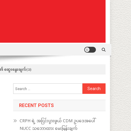
်း၏ ဆွေးနွေးချက်(၁)
Search
for:
RECENT POSTS
CRPH ရဲ့ အငြင်းပွားဖွယ် CDM ဥပဒေအပေါ်
NUCC သဘောထား မေးမြန်းချက်