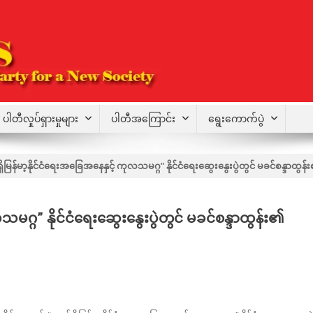
ပါတီလှုပ်ရှားမှုများ
ပါတီအကြောင်း
ရွေးကောက်ပွဲ
ိမြန်မာ့နိုင်ငံရေးအခြေအနေနှင့် ကုလသမဂ္ဂ” နိုင်ငံရေးဆွေးနွေးပွဲတွင် မခင်စန္ဒာထွန
မဂ္ဂ” နိုင်ငံရေးဆွေးနွေးပွဲတွင် မခင်စန္ဒာထွန်း၏