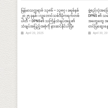
မြန်မာသက္ကရာဇ် ၁၃၈၆ – ၁၃၈၇ ၊ ခရစ်နှစ်
ဖွဲ့စည်းပုံအခ
၂၀၂၅ ခုနှစ် ၊ လူ့ဘောင်သစ်ဒီမိုကရက်တစ်
DPNS ၏ သဘေ
ပါတီ – DPNS၏ သင်္ကြန်သံချပ်အဖွဲ့ ၏
အထွေထွေ အတွ
သံချပ်အပြည့်အစုံကို နားဆင်နိုင်ပါပြီ။
တင်ပြဆွေးနွ
April 20, 2025
April 30, 2