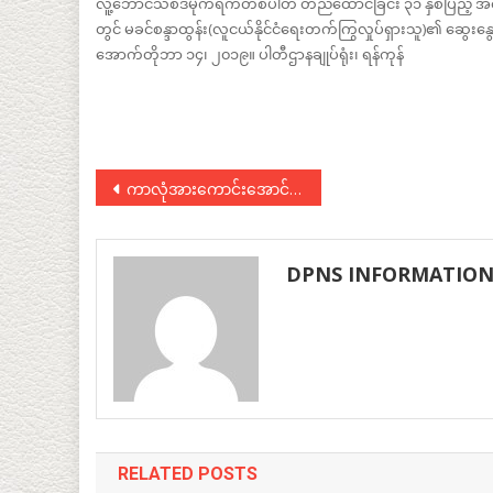
လူ့ဘောင်သစ်ဒီမိုကရက်တစ်ပါတီ တည်ထောင်ခြင်း ၃၁ နှစ်ပြည့် အထိမ်
တွင် မခင်စန္ဒာထွန်း(လူငယ်နိုင်ငံရေးတက်ကြွလှုပ်ရှားသူ)၏ ဆွေးနွ
အောက်တိုဘာ ၁၄၊ ၂၀၁၉။ ပါတီဌာနချုပ်ရုံး၊ ရန်ကုန်
Post
ကာလုံအားကောင်းအောင် ဖိအားပေးတာက ဒီမိုကရေစီကို အားနည်းစေဟု လူ့ဘောင်သစ်ဒီမိုကရက်တစ်ပါတီ ဥက္ကဌပြော
navigation
DPNS INFORMATIO
RELATED POSTS