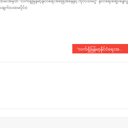
းအမှတ် “လက်ရှိမြန်မာ့နိုင်ငံရေးအခြေအနေနှင့် ကုလသမဂ္ဂ” နိုင်ငံရေးဆွေးနွေးပွ
ေးချက်(ပထမပိုင်း)
“လက်ရှိမြန်မာ့နိုင်ငံရေးအခြေအနေနှင့် ကုလသမဂ္ဂ” နိုင်ငံရေးဆွေးနွေးပွဲတွင် မခင်စန္ဒာထွန်း၏ ဆွေးနွေးချက်(၂)
N