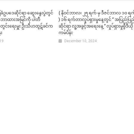
ြေခံဥပဒေဆိုင်ရာ ဆွေးနွေးပွဲတွင်
( နိုဝင်ဘာလ၊ ၂၅ ရက် မှ ဒီဇင်ဘာလ ၁၀ ရက
ာထားအမြင်ကို ပါတီ
) ၁၆ ရက်တာလှုပ်ရှားမှုနေ့တွင် ” အပြည်ပြည
င်းရေးမှူး ဦးသီဟထွဋ်ခင်က
ဆိုင်ရာ လူ့အခွင့်အရေးနေ့ ” လှုပ်ရှားမှုဗွီဒီယို
ေး
ကမ်ပိန်း
019
December 10, 2024