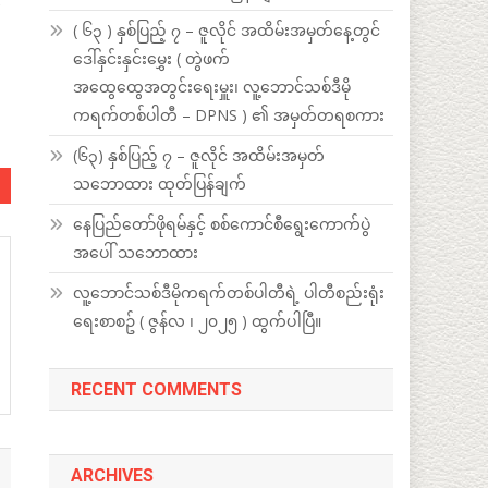
ဲ
( ၆၃ ) နှစ်ပြည့် ၇ – ဇူလိုင် အထိမ်းအမှတ်နေ့တွင်
ဒေါ်နှင်းနှင်းမွှေး ( တွဲဖက်
အထွေထွေအတွင်းရေးမှူး၊ လူ့ဘောင်သစ်ဒီမို
ကရက်တစ်ပါတီ – DPNS ) ၏ အမှတ်တရစကား
(၆၃) နှစ်ပြည့် ၇ – ဇူလိုင် အထိမ်းအမှတ်
သဘောထား ထုတ်ပြန်ချက်
နေပြည်တော်ဖိုရမ်နှင့် စစ်ကောင်စီရွေးကောက်ပွဲ
အပေါ် သဘောထား
လူ့ဘောင်သစ်ဒီမိုကရက်တစ်ပါတီရဲ့ ပါတီစည်းရုံး
ရေးစာစဥ် ( ဇွန်လ ၊ ၂၀၂၅ ) ထွက်ပါပြီ။
RECENT COMMENTS
ARCHIVES