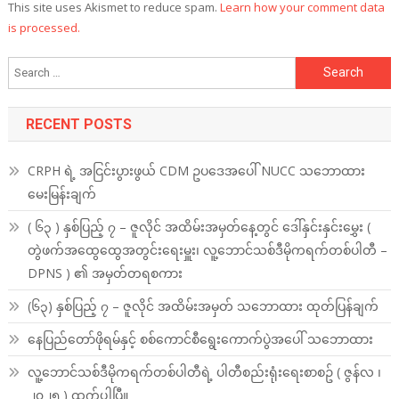
This site uses Akismet to reduce spam.
Learn how your comment data
is processed.
Search
for:
RECENT POSTS
CRPH ရဲ့ အငြင်းပွားဖွယ် CDM ဥပဒေအပေါ် NUCC သဘောထား
မေးမြန်းချက်
( ၆၃ ) နှစ်ပြည့် ၇ – ဇူလိုင် အထိမ်းအမှတ်နေ့တွင် ဒေါ်နှင်းနှင်းမွှေး (
တွဲဖက်အထွေထွေအတွင်းရေးမှူး၊ လူ့ဘောင်သစ်ဒီမိုကရက်တစ်ပါတီ –
DPNS ) ၏ အမှတ်တရစကား
(၆၃) နှစ်ပြည့် ၇ – ဇူလိုင် အထိမ်းအမှတ် သဘောထား ထုတ်ပြန်ချက်
နေပြည်တော်ဖိုရမ်နှင့် စစ်ကောင်စီရွေးကောက်ပွဲအပေါ် သဘောထား
လူ့ဘောင်သစ်ဒီမိုကရက်တစ်ပါတီရဲ့ ပါတီစည်းရုံးရေးစာစဥ် ( ဇွန်လ ၊
၂၀၂၅ ) ထွက်ပါပြီ။