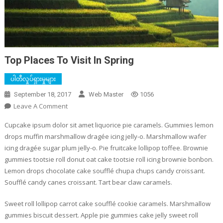
Top Places To Visit In Spring
ပါတီလှုပ်ရှားမှုများ
September 18, 2017
Web Master
1056
On
Leave A Comment
Top
Cupcake ipsum dolor sit amet liquorice pie caramels. Gummies lemon
Places
drops muffin marshmallow dragée icing jelly-o. Marshmallow wafer
To
icing dragée sugar plum jelly-o. Pie fruitcake lollipop toffee. Brownie
Visit
gummies tootsie roll donut oat cake tootsie roll icing brownie bonbon.
In
Lemon drops chocolate cake soufflé chupa chups candy croissant.
Spring
Soufflé candy canes croissant. Tart bear claw caramels.
Sweet roll lollipop carrot cake soufflé cookie caramels. Marshmallow
gummies biscuit dessert. Apple pie gummies cake jelly sweet roll