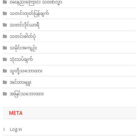
ဝမ်းနည်းကြောင်း သဝဏ်လွှာ
သတင်းထုတ်ပြန်ချက်
သတင်းဒိုင်ယာရီ
သတင်းဓါတ်ပုံ
သမိုင်းအကျဉ်း
သုံးသပ်ချက်
သူတို့သဘောထား
အင်တာဗျူး
အမြင်သဘောထား
META
Log in