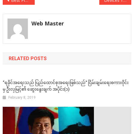
Post
Best Place To Visit In Paris
Devices That You Need To Test Responsive
navigation
Web Master
RELATED POSTS
“ရခိုင်အရေးသည် ပြည်ထောင်စုအရေးဖြစ်သည်” ငြိမ်းချမ်းရေးစကားဝိုင်း
မှ ဦးလှမြင့်၏ ဆွေးနွေးချက် အပိုင်း(၁)
February 8, 2019