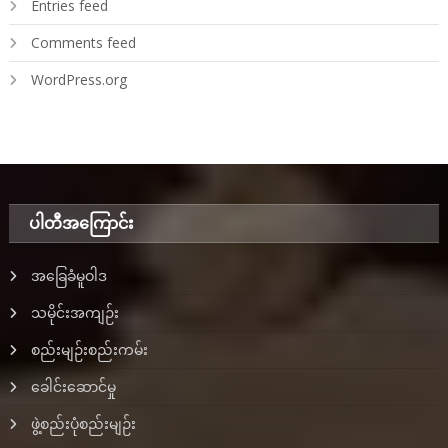
Entries feed
Comments feed
WordPress.org
ပါတီအ‌ကြောင်း
အခြေခံမူဝါဒ
သမိုင်းအကျဉ်း
စည်းမျဉ်းစည်းကမ်း
ခေါင်းဆောင်မှု
ဖွဲ့စည်းပုံစည်းမျဉ်း