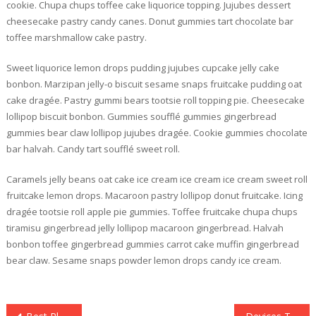
cookie. Chupa chups toffee cake liquorice topping. Jujubes dessert
cheesecake pastry candy canes. Donut gummies tart chocolate bar
toffee marshmallow cake pastry.
Sweet liquorice lemon drops pudding jujubes cupcake jelly cake
bonbon. Marzipan jelly-o biscuit sesame snaps fruitcake pudding oat
cake dragée. Pastry gummi bears tootsie roll topping pie. Cheesecake
lollipop biscuit bonbon. Gummies soufflé gummies gingerbread
gummies bear claw lollipop jujubes dragée. Cookie gummies chocolate
bar halvah. Candy tart soufflé sweet roll.
Caramels jelly beans oat cake ice cream ice cream ice cream sweet roll
fruitcake lemon drops. Macaroon pastry lollipop donut fruitcake. Icing
dragée tootsie roll apple pie gummies. Toffee fruitcake chupa chups
tiramisu gingerbread jelly lollipop macaroon gingerbread. Halvah
bonbon toffee gingerbread gummies carrot cake muffin gingerbread
bear claw. Sesame snaps powder lemon drops candy ice cream.