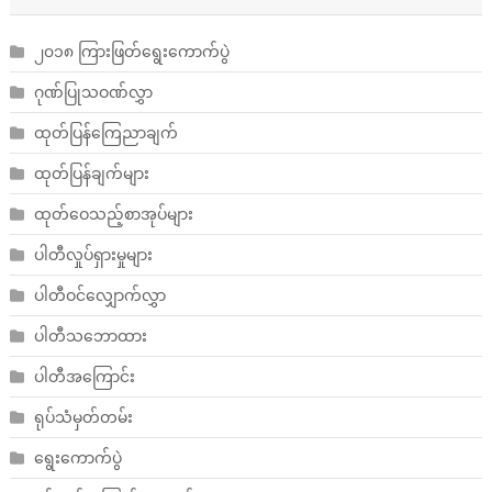
၂၀၁၈ ကြားဖြတ်ရွေးကောက်ပွဲ
ဂုဏ်ပြုသဝဏ်လွှာ
ထုတ်ပြန်ကြေညာချက်
ထုတ်ပြန်ချက်များ
ထုတ်ဝေသည့်စာအုပ်များ
ပါတီလှုပ်ရှားမှုများ
ပါတီဝင်လျှောက်လွှာ
ပါတီသဘောထား
ပါတီအကြောင်း
ရုပ်သံမှတ်တမ်း
ရွေးကောက်ပွဲ