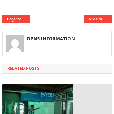
Post
လူ့ဘောင်သစ်ဒီမိုကရက်တစ်ပါတီ ( ၃၆ ) နှစ်ပြည့် ပါတီမွေးနေ့တွင် ” ဘုံသဘောထားကိုချမှတ်၊ စစ်သုံးစစ်ကိုအမြစ်ဖြတ် ” ကြွေးကြော်သံ ဖိုတိုကမ်ပိန်းလှုပ်ရှားမှု
၈၈၈၈ အရေးတော်ပုံကြီးကနေ ပေါက်ဖွားလာခဲ့တဲ့ လူ့ဘောင်သစ်ဒီမိုကရက်တစ်ပါတီ DPNS ဖွဲ့စည်း တည်ထောင်ခြင်း ၃၆ နှစ်မြောက် အခန်းအနား
navigation
DPNS INFORMATION
RELATED POSTS