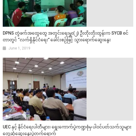
DPNS တွဲဖက်အထွေထွေ အတွင်းရေးမှူး(၂) ဦးတိုးတိုးထွန်းက SYCB စင်
တာတွင် “လက်ရှိနိုင်ငံရေး” ခေါင်းစဉ်ဖြင့် သွားရောက်ဆွေးနွေး
June 1, 2019
UEC နှင့် နိုင်ငံရေးပါတီများ၊ ရွေးကောက်ပွဲကဏ္ဍစုံမှ ပါဝင်ပတ်သက်သူများ
တွေ့ဆုံဆွေးနွေးပွဲတက်ရောက်