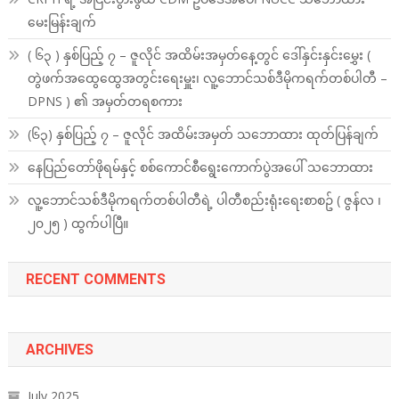
မေးမြန်းချက်
( ၆၃ ) နှစ်ပြည့် ၇ – ဇူလိုင် အထိမ်းအမှတ်နေ့တွင် ဒေါ်နှင်းနှင်းမွှေး (
တွဲဖက်အထွေထွေအတွင်းရေးမှူး၊ လူ့ဘောင်သစ်ဒီမိုကရက်တစ်ပါတီ –
DPNS ) ၏ အမှတ်တရစကား
(၆၃) နှစ်ပြည့် ၇ – ဇူလိုင် အထိမ်းအမှတ် သဘောထား ထုတ်ပြန်ချက်
နေပြည်တော်ဖိုရမ်နှင့် စစ်ကောင်စီရွေးကောက်ပွဲအပေါ် သဘောထား
လူ့ဘောင်သစ်ဒီမိုကရက်တစ်ပါတီရဲ့ ပါတီစည်းရုံးရေးစာစဥ် ( ဇွန်လ ၊
၂၀၂၅ ) ထွက်ပါပြီ။
RECENT COMMENTS
ARCHIVES
July 2025