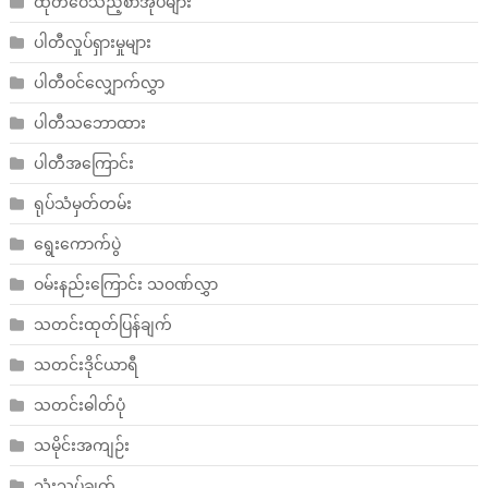
ထုတ်ဝေသည့်စာအုပ်များ
ပါတီလှုပ်ရှားမှုများ
ပါတီဝင်လျှောက်လွှာ
ပါတီသဘောထား
ပါတီအကြောင်း
ရုပ်သံမှတ်တမ်း
ရွေးကောက်ပွဲ
ဝမ်းနည်းကြောင်း သဝဏ်လွှာ
သတင်းထုတ်ပြန်ချက်
သတင်းဒိုင်ယာရီ
သတင်းဓါတ်ပုံ
သမိုင်းအကျဉ်း
သုံးသပ်ချက်