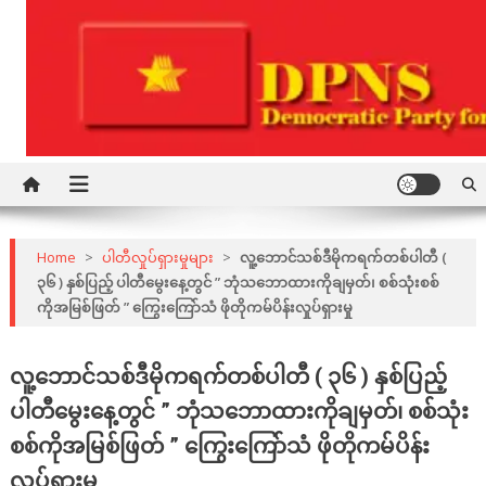
Skip
to
content
Democratic Party for a New Society
DPNS
Home
>
ပါတီလှုပ်ရှားမှုများ
>
လူ့ဘောင်သစ်ဒီမိုကရက်တစ်ပါတီ (
၃၆ ) နှစ်ပြည့် ပါတီမွေးနေ့တွင် ” ဘုံသဘောထားကိုချမှတ်၊ စစ်သုံးစစ်
ကိုအမြစ်ဖြတ် ” ကြွေးကြော်သံ ဖိုတိုကမ်ပိန်းလှုပ်ရှားမှု
လူ့ဘောင်သစ်ဒီမိုကရက်တစ်ပါတီ ( ၃၆ ) နှစ်ပြည့်
ပါတီမွေးနေ့တွင် ” ဘုံသဘောထားကိုချမှတ်၊ စစ်သုံး
စစ်ကိုအမြစ်ဖြတ် ” ကြွေးကြော်သံ ဖိုတိုကမ်ပိန်း
လှုပ်ရှားမှု