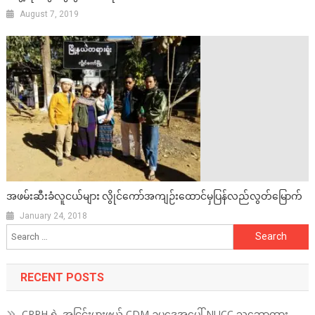
August 7, 2019
အဖမ်းဆီးခံလူငယ်များ လွိုင်ကော်အကျဉ်းထောင်မှပြန်လည်လွတ်မြောက်
January 24, 2018
Search
for:
RECENT POSTS
CRPH ရဲ့ အငြင်းပွားဖွယ် CDM ဥပဒေအပေါ် NUCC သဘောထား