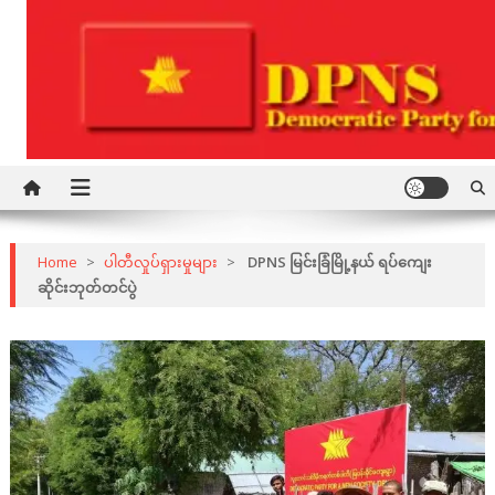
Skip
to
content
Democratic Party for a New Society
DPNS
Home
>
ပါတီလှုပ်ရှားမှုများ
>
DPNS မြင်းခြံမြို့နယ် ရပ်ကျေး
ဆိုင်းဘုတ်တင်ပွဲ