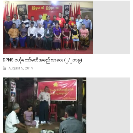
DPNS ဗဟိုကော်မတီအစည်းအဝေး (၂/၂၀၁၉)
August 5, 2019