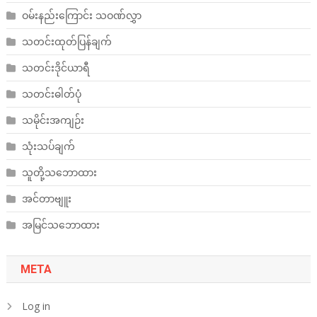
ဝမ်းနည်းကြောင်း သဝဏ်လွှာ
သတင်းထုတ်ပြန်ချက်
သတင်းဒိုင်ယာရီ
သတင်းဓါတ်ပုံ
သမိုင်းအကျဉ်း
သုံးသပ်ချက်
သူတို့သဘောထား
အင်တာဗျူး
အမြင်သဘောထား
META
Log in