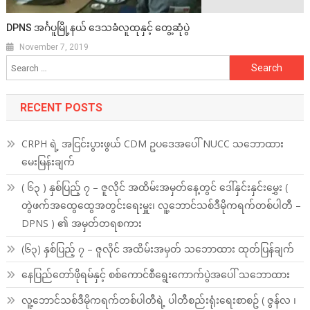
DPNS အင်္ဂပူမြို့နယ် ဒေသခံလူထုနှင့် တွေ့ဆုံပွဲ
November 7, 2019
Search
for:
RECENT POSTS
CRPH ရဲ့ အငြင်းပွားဖွယ် CDM ဥပဒေအပေါ် NUCC သဘောထား
မေးမြန်းချက်
( ၆၃ ) နှစ်ပြည့် ၇ – ဇူလိုင် အထိမ်းအမှတ်နေ့တွင် ဒေါ်နှင်းနှင်းမွှေး (
တွဲဖက်အထွေထွေအတွင်းရေးမှူး၊ လူ့ဘောင်သစ်ဒီမိုကရက်တစ်ပါတီ –
DPNS ) ၏ အမှတ်တရစကား
(၆၃) နှစ်ပြည့် ၇ – ဇူလိုင် အထိမ်းအမှတ် သဘောထား ထုတ်ပြန်ချက်
နေပြည်တော်ဖိုရမ်နှင့် စစ်ကောင်စီရွေးကောက်ပွဲအပေါ် သဘောထား
လူ့ဘောင်သစ်ဒီမိုကရက်တစ်ပါတီရဲ့ ပါတီစည်းရုံးရေးစာစဥ် ( ဇွန်လ ၊