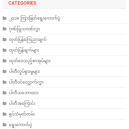
CATEGORIES
၂၀၁၈ ကြားဖြတ်ရွေးကောက်ပွဲ
ဂုဏ်ပြုသဝဏ်လွှာ
ထုတ်ပြန်ကြေညာချက်
ထုတ်ပြန်ချက်များ
ထုတ်ဝေသည့်စာအုပ်များ
ပါတီလှုပ်ရှားမှုများ
ပါတီဝင်လျှောက်လွှာ
ပါတီသဘောထား
ပါတီအကြောင်း
ရုပ်သံမှတ်တမ်း
ရွေးကောက်ပွဲ