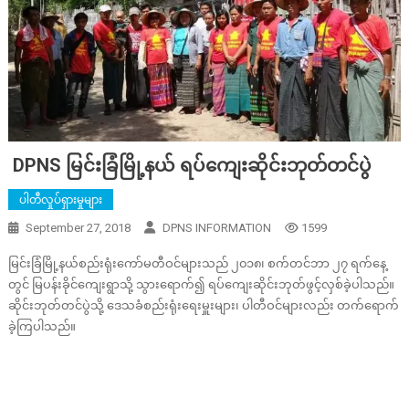
DPNS မြင်းခြံမြို့နယ် ရပ်ကျေးဆိုင်းဘုတ်တင်ပွဲ
ပါတီလှုပ်ရှားမှုများ
September 27, 2018
DPNS INFORMATION
1599
မြင်းခြံမြို့နယ်စည်းရုံးကော်မတီဝင်များသည် ၂၀၁၈၊ စက်တင်ဘာ ၂၇ ရက်နေ့
တွင် မြပန်းခိုင်ကျေးရွာသို့ သွားရောက်၍ ရပ်ကျေးဆိုင်းဘုတ်ဖွင့်လှစ်ခဲ့ပါသည်။
ဆိုင်းဘုတ်တင်ပွဲသို့ ဒေသခံစည်းရုံးရေးမှူးများ၊ ပါတီဝင်များလည်း တက်ရောက်
ခဲ့ကြပါသည်။