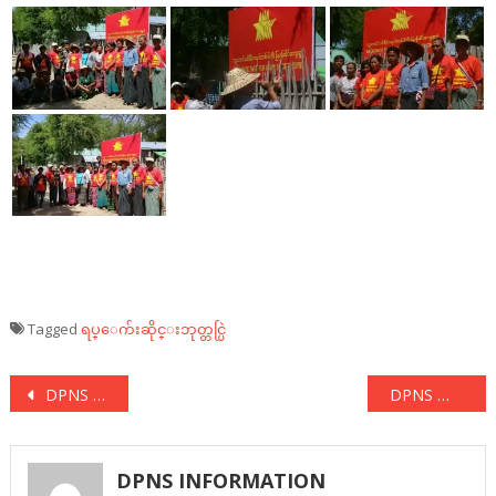
Tagged
ရပ္ေက်းဆိုင္းဘုတ္တင္ပြဲ
Post
DPNS ရွေးကောက်ပွဲအောင်နိုင်ရေး လူထုစည်းရုံးရေးခရီးစဉ်
DPNS ရွေးကောက်ပွဲအောင်နိုင်ရေး ကျေးလက်ခရီး
navigation
DPNS INFORMATION