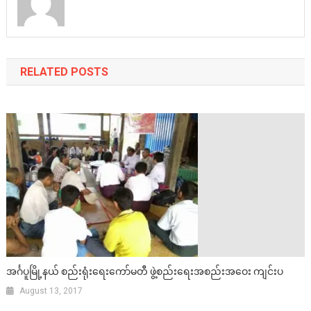
RELATED POSTS
အင်္ဂပူမြို့နယ် စည်းရုံးရေးကော်မတီ ဖွဲ့စည်းရေးအစည်းအဝေး ကျင်းပ
August 13, 2017