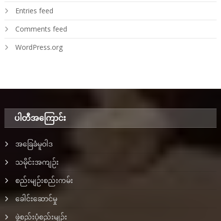
Entries feed
Comments feed
WordPress.org
ပါတီအ‌ကြောင်း
အခြေခံမူဝါဒ
သမိုင်းအကျဉ်း
စည်းမျဉ်းစည်းကမ်း
ခေါင်းဆောင်မှု
ဖွဲ့စည်းပုံစည်းမျဉ်း