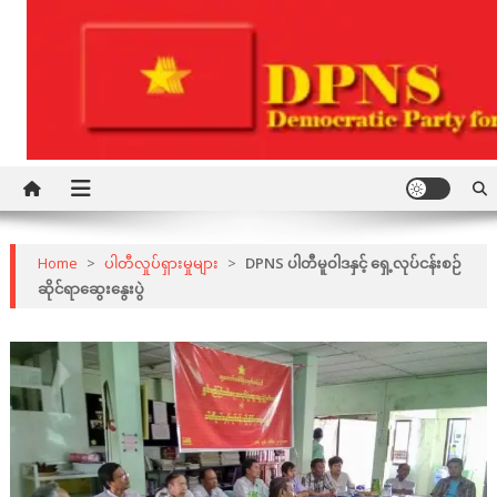
Skip
to
content
Democratic Party for a New Society
DPNS
Home
>
ပါတီလှုပ်ရှားမှုများ
>
DPNS ပါတီမူဝါဒနှင့် ရှေ့လုပ်ငန်းစဉ်
ဆိုင်ရာဆွေးနွေးပွဲ