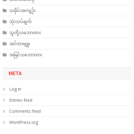
သမိုင်းအကျဉ်း
သုံးသပ်ချက်
သူတို့သဘောထား
အင်တာဗျူး
အမြင်သဘောထား
META
Log in
Entries feed
Comments feed
WordPress.org