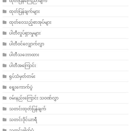
ထုတ်ပြန်ကြေညာချက်
ထုတ်ပြန်ချက်များ
ထုတ်ဝေသည့်စာအုပ်များ
ပါတီလှုပ်ရှားမှုများ
ပါတီဝင်လျှောက်လွှာ
ပါတီသဘောထား
ပါတီအကြောင်း
ရုပ်သံမှတ်တမ်း
ရွေးကောက်ပွဲ
ဝမ်းနည်းကြောင်း သဝဏ်လွှာ
သတင်းထုတ်ပြန်ချက်
သတင်းဒိုင်ယာရီ
သတင်းဓါတ်ပုံ