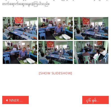
တက်ရောက်ဆွေးနွေးခဲ့ကြပါသည်။
[SHOW SLIDESHOW]
Post
NNER လုပ်ငန်းအဖွဲ့အစည်းအဝေးသို့ တက်ရောက်
၄၆ နှစ်မြောက် ကိုကိုးကျွန်း ပြည်သူ့သူရဲကောင်းများနေ့သို့ ပေးပို့သည့် ဂုဏ်ပြုသဝဏ်လွှာ