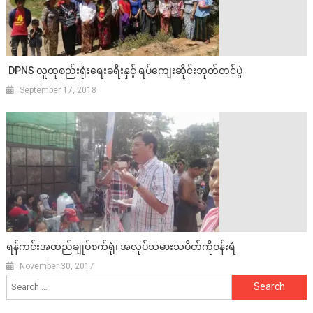
DPNS လူထုစည်းရုံးရေးခရီးနှင့် ရပ်ကျေးဆိုင်းဘုတ်တင်ပွဲ
September 17, 2018
ရန်ကင်းအထည်ချုပ်စက်ရုံ၊ အလုပ်သမားသပိတ်ကိုဝန်းရံ
November 30, 2017
Search
for: