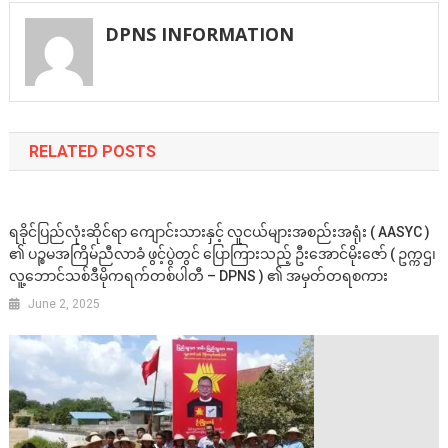
navigation
DPNS INFORMATION
RELATED POSTS
ရခိုင်ပြည်လုံးဆိုင်ရာ ကျောင်းသားနှင့် လူငယ်များအစည်းအရုံး ( AASYC )
၏ ပဉ္စမအကြိမ်ညီလာခံ ဖွင့်ပွဲတွင် ပြောကြားသည့် ဦးအောင်မိုးဇော် ( ဥက္ကဌ၊
လူ့ဘောင်သစ်ဒီမိုကရက်တစ်ပါတီ – DPNS ) ၏ အမှတ်တရစကား
June 2, 2025