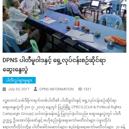
DPNS ပါတီမူဝါဒနှင့် ရှေ့လုပ်ငန်းစဉ်ဆိုင်ရာ
ဆွေးနွေးပွဲ
ပါတီလှုပ်ရှားမှုများ
July 30, 2017
DPNS INFORMATION
1331
လူ့ဘောင်သစ်ဒီမိုကရက်တစ်ပါတီ၏ ပါတီမူဝါဒနှင့် ရှေ့လုပ်ငန်းစဉ်ဆိုင်ရာ
ဆွေးနွေးပွဲကို ၃၀၊ ၇၊ ၂၀၁၇ နေ့တွင် ပြည်မြို့ CPRCG [Civil & Political Rights
Campaign Group] သင်တန်းခန်းမ၌ ပြုလုပ်ခဲ့ပါသည်။ ဆွေးနွေးပွဲတွင် ပါတီ
ဥက္ကဋ္ဌ ဦးအောင်မိုးဇော်နှင့် ဗဟိုစည်းရုံးရေးကော်မတီဝင်များ ပဲခူးတိုင်း
ဧရာဝတီတိုင်းတို့မှ ပါတီခေါင်းဆောင်များ၊ စည်းရုံးရေးကော်မတီဝင်များ ၂၀ ခန့်