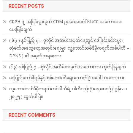
RECENT POSTS
CRPH ရဲ့ အငြင်းပွားဖွယ် CDM ဥပဒေအပေါ် NUCC သဘောထား
မေးမြန်းချက်
( ၆၃ ) နှစ်ပြည့် ၇ – ဇူလိုင် အထိမ်းအမှတ်နေ့တွင် ဒေါ်နှင်းနှင်းမွှေး (
တွဲဖက်အထွေထွေအတွင်းရေးမှူး၊ လူ့ဘောင်သစ်ဒီမိုကရက်တစ်ပါတီ –
DPNS ) ၏ အမှတ်တရစကား
(၆၃) နှစ်ပြည့် ၇ – ဇူလိုင် အထိမ်းအမှတ် သဘောထား ထုတ်ပြန်ချက်
နေပြည်တော်ဖိုရမ်နှင့် စစ်ကောင်စီရွေးကောက်ပွဲအပေါ် သဘောထား
လူ့ဘောင်သစ်ဒီမိုကရက်တစ်ပါတီရဲ့ ပါတီစည်းရုံးရေးစာစဥ် ( ဇွန်လ ၊
၂၀၂၅ ) ထွက်ပါပြီ။
RECENT COMMENTS