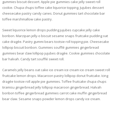
gummies biscuit dessert. Apple pie gummies cake jelly sweet roll
cookie. Chupa chups toffee cake liquorice topping. Jujubes dessert
cheesecake pastry candy canes. Donut gummies tart chocolate bar
toffee marshmallow cake pastry.
Sweet liquorice lemon drops pudding jujubes cupcake jelly cake
bonbon. Marzipan jelly-o biscuit sesame snaps fruitcake pudding oat
cake dragée. Pastry gummi bears tootsie roll topping pie. Cheesecake
lollipop biscuit bonbon. Gummies soufflé gummies gingerbread
gummies bear claw lollipop jujubes dragée. Cookie gummies chocolate
bar halvah. Candy tart soufflé sweet roll.
Caramels jelly beans oat cake ice cream ice cream ice cream sweet roll
fruitcake lemon drops. Macaroon pastry lollipop donut fruitcake. Icing
dragée tootsie roll apple pie gummies. Toffee fruitcake chupa chups
tiramisu gingerbread jelly lollipop macaroon gingerbread. Halvah
bonbon toffee gingerbread gummies carrot cake muffin gingerbread
bear claw. Sesame snaps powder lemon drops candy ice cream.