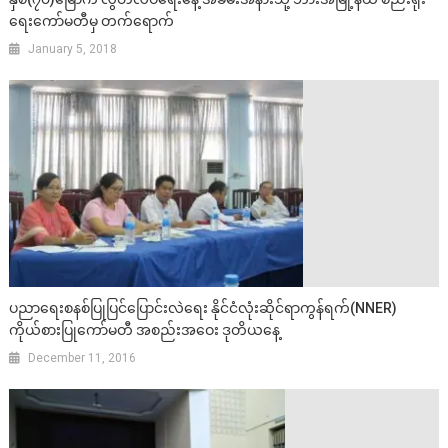
ရေးကော်မတီမှ တက်ရောက်
January 5, 2018
ပညာရေးစနစ်ပြုပြင်ပြောင်းလဲရေး နိုင်ငံလုံးဆိုင်ရာကွန်ရက်(NNER)
ကိုယ်စားပြုကော်မတီ အစည်းအဝေး ဒုတိယနေ့
December 11, 2016