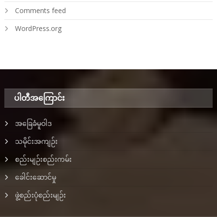
Comments feed
WordPress.org
ပါတီအ‌ကြောင်း
အခြေခံမူဝါဒ
သမိုင်းအကျဉ်း
စည်းမျဉ်းစည်းကမ်း
ခေါင်းဆောင်မှု
ဖွဲ့စည်းပုံစည်းမျဉ်း