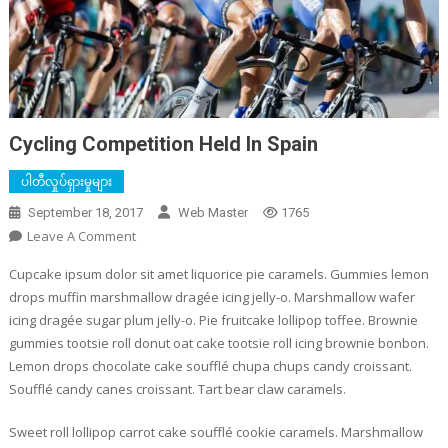
Cycling Competition Held In Spain
ပါတီလှုပ်ရှားမှုများ
September 18, 2017
Web Master
1765
On
Leave A Comment
Cycling
Cupcake ipsum dolor sit amet liquorice pie caramels. Gummies lemon
Competition
drops muffin marshmallow dragée icing jelly-o. Marshmallow wafer
Held
icing dragée sugar plum jelly-o. Pie fruitcake lollipop toffee. Brownie
In
gummies tootsie roll donut oat cake tootsie roll icing brownie bonbon.
Spain
Lemon drops chocolate cake soufflé chupa chups candy croissant.
Soufflé candy canes croissant. Tart bear claw caramels.
Sweet roll lollipop carrot cake soufflé cookie caramels. Marshmallow