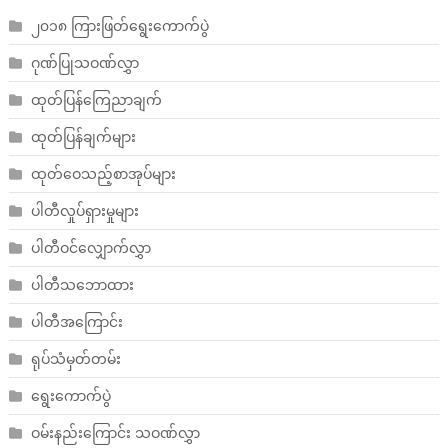
၂၀၁၈ ကြားဖြတ်ရွေးကောက်ပွဲ
ဂုဏ်ပြုသဝဏ်လွှာ
ထုတ်ပြန်ကြေညာချက်
ထုတ်ပြန်ချက်များ
ထုတ်ဝေသည့်စာအုပ်များ
ပါတီလှုပ်ရှားမှုများ
ပါတီဝင်လျှောက်လွှာ
ပါတီသဘောထား
ပါတီအကြောင်း
ရုပ်သံမှတ်တမ်း
ရွေးကောက်ပွဲ
ဝမ်းနည်းကြောင်း သဝဏ်လွှာ