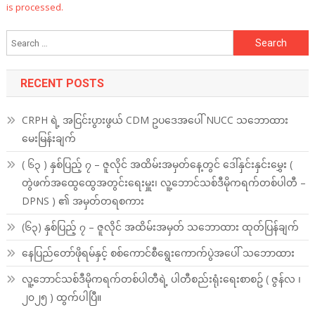
is processed.
Search
for:
RECENT POSTS
CRPH ရဲ့ အငြင်းပွားဖွယ် CDM ဥပဒေအပေါ် NUCC သဘောထား
မေးမြန်းချက်
( ၆၃ ) နှစ်ပြည့် ၇ – ဇူလိုင် အထိမ်းအမှတ်နေ့တွင် ဒေါ်နှင်းနှင်းမွှေး (
တွဲဖက်အထွေထွေအတွင်းရေးမှူး၊ လူ့ဘောင်သစ်ဒီမိုကရက်တစ်ပါတီ –
DPNS ) ၏ အမှတ်တရစကား
(၆၃) နှစ်ပြည့် ၇ – ဇူလိုင် အထိမ်းအမှတ် သဘောထား ထုတ်ပြန်ချက်
နေပြည်တော်ဖိုရမ်နှင့် စစ်ကောင်စီရွေးကောက်ပွဲအပေါ် သဘောထား
လူ့ဘောင်သစ်ဒီမိုကရက်တစ်ပါတီရဲ့ ပါတီစည်းရုံးရေးစာစဥ် ( ဇွန်လ ၊
၂၀၂၅ ) ထွက်ပါပြီ။