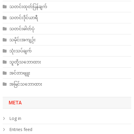
သတင်းထုတ်ပြန်ချက်
သတင်းဒိုင်ယာရီ
သတင်းဓါတ်ပုံ
သမိုင်းအကျဉ်း
သုံးသပ်ချက်
သူတို့သဘောထား
အင်တာဗျူး
အမြင်သဘောထား
META
Log in
Entries feed