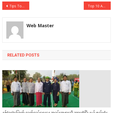
Post
Tips To Make Chicken Grill Recipe
Top 10 Awesome & Daring Sports
navigation
Web Master
RELATED POSTS
နှစ်(၇၀)မြောက် လွတ်လပ်ရေးနေ့ အခမ်းအနားသို့ ဘားအံမြို့နယ် စည်းရုံး