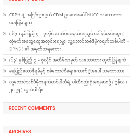
CRPH ရဲ့ အငြင်းပွားဖွယ် CDM ဥပဒေအပေါ် NUCC သဘောထား
မေးမြန်းချက်
( ၆၃ ) နှစ်ပြည့် ၇ – ဇူလိုင် အထိမ်းအမှတ်နေ့တွင် ဒေါ်နှင်းနှင်းမွှေး (
တွဲဖက်အထွေထွေအတွင်းရေးမှူး၊ လူ့ဘောင်သစ်ဒီမိုကရက်တစ်ပါတီ –
DPNS ) ၏ အမှတ်တရစကား
(၆၃) နှစ်ပြည့် ၇ – ဇူလိုင် အထိမ်းအမှတ် သဘောထား ထုတ်ပြန်ချက်
နေပြည်တော်ဖိုရမ်နှင့် စစ်ကောင်စီရွေးကောက်ပွဲအပေါ် သဘောထား
လူ့ဘောင်သစ်ဒီမိုကရက်တစ်ပါတီရဲ့ ပါတီစည်းရုံးရေးစာစဥ် ( ဇွန်လ ၊
၂၀၂၅ ) ထွက်ပါပြီ။
RECENT COMMENTS
ARCHIVES