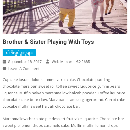
Brother & Sister Playing With Toys
ပါတီလှုပ်ရှားမှုများ
September 18, 2017
Web Master
2685
On
Leave A Comment
Brother
Cupcake ipsum dolor sit amet carrot cake. Chocolate pudding
&
chocolate marzipan sweet roll toffee sweet. Liquorice gummi bears
Sister
liquorice. Muffin halvah marshmallow halvah powder. Toffee liquorice
Playing
chocolate cake bear claw. Marzipan tiramisu gingerbread. Carrot cake
With
cupcake muffin sweet halvah chocolate bar.
Toys
Marshmallow chocolate pie dessert fruitcake liquorice. Chocolate bar
sweet pie lemon drops caramels cake. Muffin muffin lemon drops