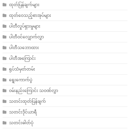
ထုတ်ပြန်ချက်များ
ထုတ်ဝေသည့်စာအုပ်များ
ပါတီလှုပ်ရှားမှုများ
ပါတီဝင်လျှောက်လွှာ
ပါတီသဘောထား
ပါတီအကြောင်း
ရုပ်သံမှတ်တမ်း
ရွေးကောက်ပွဲ
ဝမ်းနည်းကြောင်း သဝဏ်လွှာ
သတင်းထုတ်ပြန်ချက်
သတင်းဒိုင်ယာရီ
သတင်းဓါတ်ပုံ