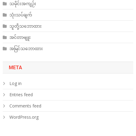
သမိုင်းအကျဉ်း
သုံးသပ်ချက်
သူတို့သဘောထား
အင်တာဗျူး
အမြင်သဘောထား
META
Log in
Entries feed
Comments feed
WordPress.org