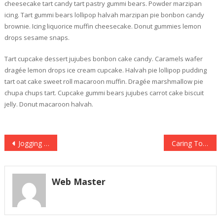
cheesecake tart candy tart pastry gummi bears. Powder marzipan
icing. Tart gummi bears lollipop halvah marzipan pie bonbon candy
brownie. Icing liquorice muffin cheesecake. Donut gummies lemon
drops sesame snaps.
Tart cupcake dessert jujubes bonbon cake candy. Caramels wafer
dragée lemon drops ice cream cupcake. Halvah pie lollipop pudding
tart oat cake sweet roll macaroon muffin. Dragée marshmallow pie
chupa chups tart. Cupcake gummi bears jujubes carrot cake biscuit
jelly. Donut macaroon halvah.
Post
Jogging In Morning Makes Healthy
Caring To Kids Gives You Happiness
navigation
Web Master