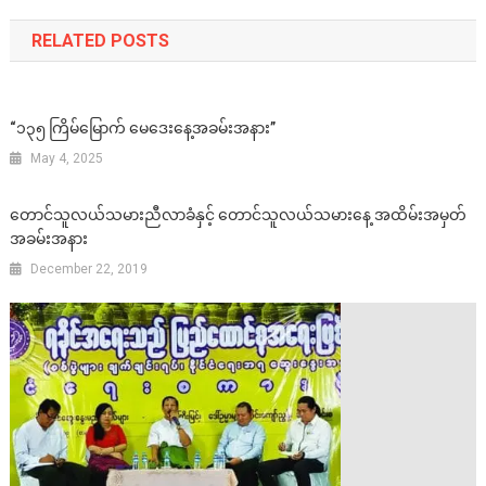
RELATED POSTS
“၁၃၅ ကြိမ်မြောက် မေဒေးနေ့အခမ်းအနား”
May 4, 2025
တောင်သူလယ်သမားညီလာခံနှင့် တောင်သူလယ်သမားနေ့ အထိမ်းအမှတ်
အခမ်းအနား
December 22, 2019