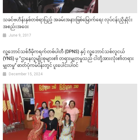
သခင်ဗဟိန်းနှစ်တစ်ရာပြည့် အခမ်းအနားဖြစ်မြောက်ရေး လုပ်ငန်းညှိနှိုင်း
အစည်းအဝေး
June 9, 2017
လူ့ဘောင်သစ်ဒီမိုကရက်တစ်ပါတီ (DPNS) နှင့် လူ့ဘောင်သစ်လူငယ်
(YNS) မှ “ဌာနေလူမျိုးစုများ၏ တရားမျှတမှုသည် ငါတို့အားလုံး၏တရား
မျှတမှု” ဓာတ်ပုံကမ်ပိန်းတွင် ပူးပေါင်းပါဝင်
December 15, 2024