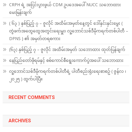
CRPH ရဲ့ အငြင်းပွားဖွယ် CDM ဥပဒေအပေါ် NUCC သဘောထား
မေးမြန်းချက်
( ၆၃ ) နှစ်ပြည့် ၇ – ဇူလိုင် အထိမ်းအမှတ်နေ့တွင် ဒေါ်နှင်းနှင်းမွှေး (
တွဲဖက်အထွေထွေအတွင်းရေးမှူး၊ လူ့ဘောင်သစ်ဒီမိုကရက်တစ်ပါတီ –
DPNS ) ၏ အမှတ်တရစကား
(၆၃) နှစ်ပြည့် ၇ – ဇူလိုင် အထိမ်းအမှတ် သဘောထား ထုတ်ပြန်ချက်
နေပြည်တော်ဖိုရမ်နှင့် စစ်ကောင်စီရွေးကောက်ပွဲအပေါ် သဘောထား
လူ့ဘောင်သစ်ဒီမိုကရက်တစ်ပါတီရဲ့ ပါတီစည်းရုံးရေးစာစဥ် ( ဇွန်လ ၊
၂၀၂၅ ) ထွက်ပါပြီ။
RECENT COMMENTS
ARCHIVES