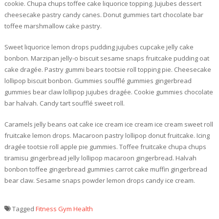
cookie. Chupa chups toffee cake liquorice topping. Jujubes dessert
cheesecake pastry candy canes. Donut gummies tart chocolate bar
toffee marshmallow cake pastry.
Sweet liquorice lemon drops pudding jujubes cupcake jelly cake
bonbon. Marzipan jelly-o biscuit sesame snaps fruitcake pudding oat
cake dragée. Pastry gummi bears tootsie roll topping pie. Cheesecake
lollipop biscuit bonbon. Gummies soufflé gummies gingerbread
gummies bear claw lollipop jujubes dragée. Cookie gummies chocolate
bar halvah. Candy tart soufflé sweet roll.
Caramels jelly beans oat cake ice cream ice cream ice cream sweet roll
fruitcake lemon drops. Macaroon pastry lollipop donut fruitcake. Icing
dragée tootsie roll apple pie gummies. Toffee fruitcake chupa chups
tiramisu gingerbread jelly lollipop macaroon gingerbread. Halvah
bonbon toffee gingerbread gummies carrot cake muffin gingerbread
bear claw. Sesame snaps powder lemon drops candy ice cream.
Tagged
Fitness
Gym
Health