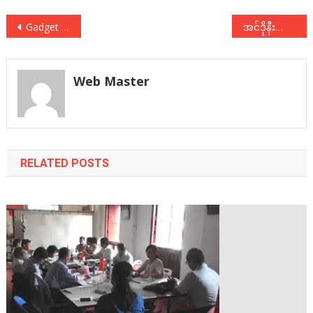
Post
Gadget That Suits Your Budget
အင်ဒိုနီးရှားနိုင်ငံ၊ ဆာမန်ဂီးလှုပ်ရှားမှု နှစ်ပတ်လည် အမှတ်တရဆွေးနွေးပွဲသို့ တက်ရောက်
navigation
Web Master
RELATED POSTS