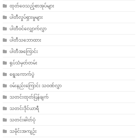
ထုတ်ဝေသည့်စာအုပ်များ
ပါတီလှုပ်ရှားမှုများ
ပါတီဝင်လျှောက်လွှာ
ပါတီသဘောထား
ပါတီအကြောင်း
ရုပ်သံမှတ်တမ်း
ရွေးကောက်ပွဲ
ဝမ်းနည်းကြောင်း သဝဏ်လွှာ
သတင်းထုတ်ပြန်ချက်
သတင်းဒိုင်ယာရီ
သတင်းဓါတ်ပုံ
သမိုင်းအကျဉ်း