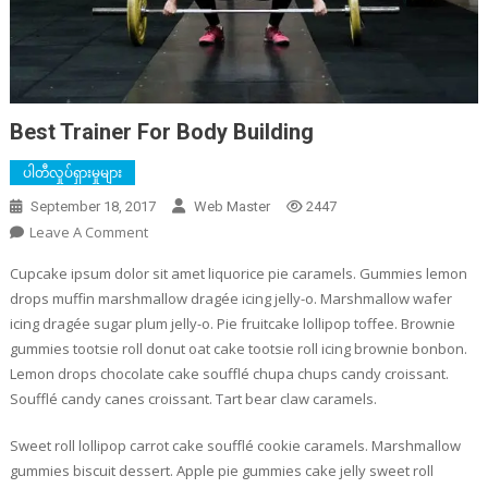
Best Trainer For Body Building
ပါတီလှုပ်ရှားမှုများ
September 18, 2017
Web Master
2447
On
Leave A Comment
Best
Cupcake ipsum dolor sit amet liquorice pie caramels. Gummies lemon
Trainer
drops muffin marshmallow dragée icing jelly-o. Marshmallow wafer
For
icing dragée sugar plum jelly-o. Pie fruitcake lollipop toffee. Brownie
Body
gummies tootsie roll donut oat cake tootsie roll icing brownie bonbon.
Building
Lemon drops chocolate cake soufflé chupa chups candy croissant.
Soufflé candy canes croissant. Tart bear claw caramels.
Sweet roll lollipop carrot cake soufflé cookie caramels. Marshmallow
gummies biscuit dessert. Apple pie gummies cake jelly sweet roll