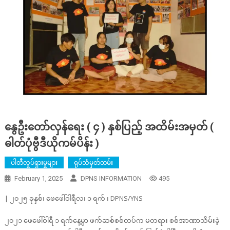
နွေဦးတော်လှန်ရေး ( ၄ ) နှစ်ပြည့် အထိမ်းအမှတ် (
ဓါတ်ပုံဗွီဒီယိုကမ်ပိန်း )
ပါတီလှုပ်ရှားမှုများ
ရုပ်သံမှတ်တမ်း
February 1, 2025
DPNS INFORMATION
495
| ၂၀၂၅ ခုနှစ်၊ ဖေဖေါ်ဝါရီလ၊ ၁ ရက် ၊ DPNS/YNS
၂၀၂၁ ဖေဖေါ်ဝါရီ ၁ ရက်နေ့မှာ ဖက်ဆစ်စစ်တပ်က မတရား စစ်အာဏာသိမ်းခဲ့