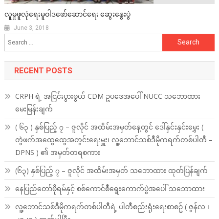
လူမှုဖူလုံ​ရေးမူဝါဒ​ဖော်​​ဆောင်​​ရေး ​ဆွေး​နွေးပွဲ
June 3, 2018
Search
for:
RECENT POSTS
CRPH ရဲ့ အငြင်းပွားဖွယ် CDM ဥပဒေအပေါ် NUCC သဘောထား
မေးမြန်းချက်
( ၆၃ ) နှစ်ပြည့် ၇ – ဇူလိုင် အထိမ်းအမှတ်နေ့တွင် ဒေါ်နှင်းနှင်းမွှေး (
တွဲဖက်အထွေထွေအတွင်းရေးမှူး၊ လူ့ဘောင်သစ်ဒီမိုကရက်တစ်ပါတီ –
DPNS ) ၏ အမှတ်တရစကား
(၆၃) နှစ်ပြည့် ၇ – ဇူလိုင် အထိမ်းအမှတ် သဘောထား ထုတ်ပြန်ချက်
နေပြည်တော်ဖိုရမ်နှင့် စစ်ကောင်စီရွေးကောက်ပွဲအပေါ် သဘောထား
လူ့ဘောင်သစ်ဒီမိုကရက်တစ်ပါတီရဲ့ ပါတီစည်းရုံးရေးစာစဥ် ( ဇွန်လ ၊