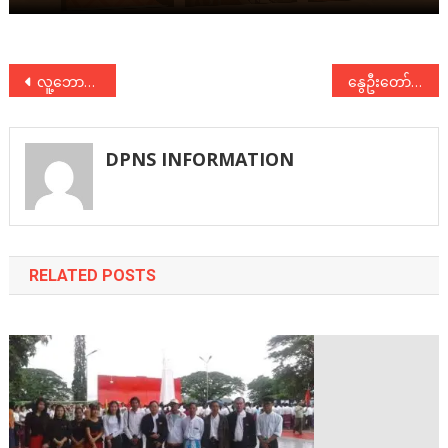
Post
လူ့ဘောင်သစ်ဒီမိုကရက်တစ်ပါတီရဲ့ ပါတီစည်းရုံးရေးစာစဉ် ( ဇန္ဇဝါရီလ၊ ၂၀၂၅ ) ထွက်ပါပြီ
နွေဦးတော်လှန်ရေး ( ၄ ) နှစ်ပြည့် အထိမ်းအမှတ် ( ဓါတ်ပုံကမ်ပိန်း )
navigation
DPNS INFORMATION
RELATED POSTS