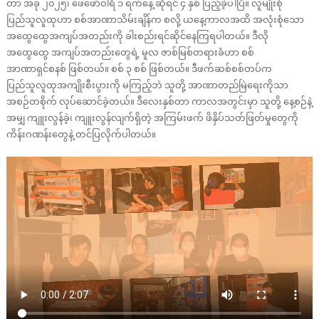
တာ အခု ၂၀၂၅၊ ဖေဖော်ဝါရီ ၁ ရက်နေ့ ဆိုရင် ၄ နှစ် ပြည့်ခဲ့ပါပြီ။ လူမျိုးစုံ
ပြည်သူလူထုဟာ စစ်အာဏာသိမ်းချိန်က စလို့ ယနေ့ကာလအထိ အလုံးစုံသော
အထွေထွေအကျပ်အတည်းကို ခါးစည်းရင်ဆိုင်နေကြရပါတယ်။ ဒီလို
အထွေထွေ အကျပ်အတည်းတွေရဲ့ မူလ ဇာစ်မြစ်တရားခံဟာ စစ်
အာဏာရှင်စနစ် ဖြစ်တယ်။ စစ် ၃ စစ် ဖြစ်တယ်။ ဒီဖက်ဆစ်စစ်တပ်က
ပြည်သူလူထုအကျိုးစီးပွားကို မကြည့်ဘဲ သူတို့ အာဏာတည်မြဲရေးကိုသာ
အစဉ်တစိုက် လုပ်ဆောင်ခဲ့တယ်။ ဒီလေးနှစ်တာ ကာလအတွင်းမှာ သူတို့ နေ့စဉ်နဲ့
အမျှ ကျူးလွန်ခဲ့၊ ကျူးလွန်လျက်ရှိတဲ့ အကြမ်းဖက် ဖိနှိပ်သတ်ဖြတ်မှုတွေကို
ကိန်းဂဏန်းတွေနဲ့ တင်ပြလိုက်ပါတယ်။