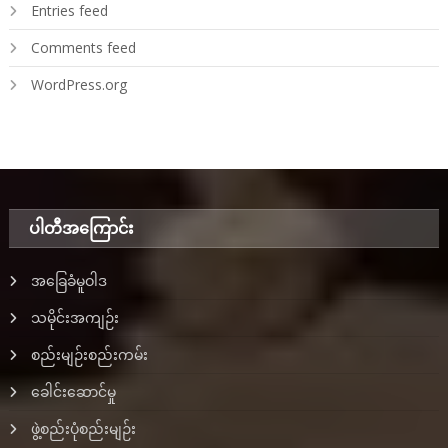
Entries feed
Comments feed
WordPress.org
ပါတီအ‌ကြောင်း
အခြေခံမူဝါဒ
သမိုင်းအကျဉ်း
စည်းမျဉ်းစည်းကမ်း
ခေါင်းဆောင်မှု
ဖွဲ့စည်းပုံစည်းမျဉ်း