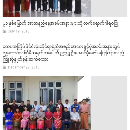
၇၁ နှစ်မြောက် အာဇာနည်နေ့အခမ်းအနားများသို့ တက်ရောက်ဂါရဝပြု
July 19, 2018
ပထမအကြိမ် နိုင်ငံလုံးဆိုင်ရာစုံညီအစည်းအဝေး ဖွင့်ပွဲအခမ်းအနားတွင်
လူ့ဘောင်သစ်ဒီမိုကရက်တစ်ပါတီ ဥက္ကဋ္ဌ ဦးအောင်မိုးဇော် ပြောကြားသည့်
ကြိုဆိုနှုတ်ခွန်းဆက်စကား
December 22, 2018