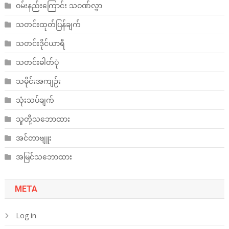
ဝမ်းနည်းကြောင်း သဝဏ်လွှာ
သတင်းထုတ်ပြန်ချက်
သတင်းဒိုင်ယာရီ
သတင်းဓါတ်ပုံ
သမိုင်းအကျဉ်း
သုံးသပ်ချက်
သူတို့သဘောထား
အင်တာဗျူး
အမြင်သဘောထား
META
Log in