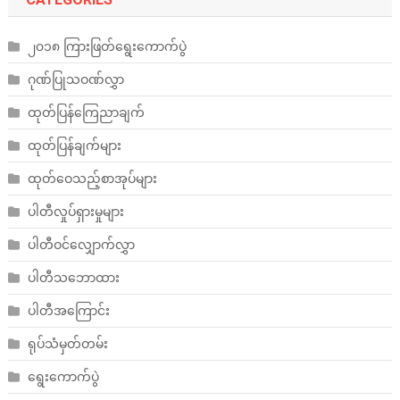
၂၀၁၈ ကြားဖြတ်ရွေးကောက်ပွဲ
ဂုဏ်ပြုသဝဏ်လွှာ
ထုတ်ပြန်ကြေညာချက်
ထုတ်ပြန်ချက်များ
ထုတ်ဝေသည့်စာအုပ်များ
ပါတီလှုပ်ရှားမှုများ
ပါတီဝင်လျှောက်လွှာ
ပါတီသဘောထား
ပါတီအကြောင်း
ရုပ်သံမှတ်တမ်း
ရွေးကောက်ပွဲ