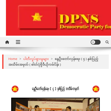
Skip
to
content
Democratic Party for a New Society
DPNS
Home
>
ပါတီလှုပ်ရှားမှုများ
>
နွေဦးတော်လှန်ရေး ( ၄ ) နှစ်ပြည့်
အထိမ်းအမှတ် ( ဓါတ်ပုံဗွီဒီယိုကမ်ပိန်း )