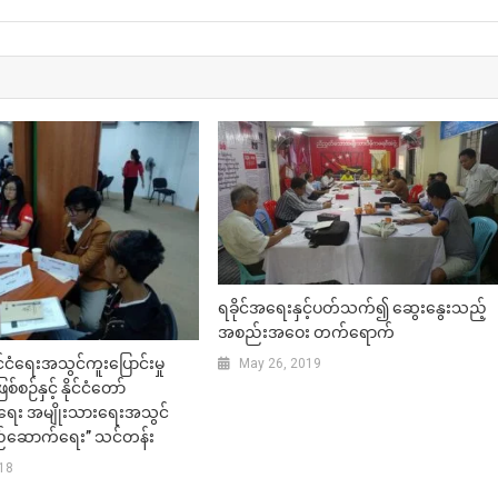
ရခိုင်အရေးနှင့်ပတ်သက်၍ ဆွေးနွေးသည့်
အစည်းအဝေး တက်ရောက်
ုင်ငံရေးအသွင်ကူးပြောင်းမှု
May 26, 2019
စ်စဉ်နှင့် နိုင်ငံတော်
း အမျိုးသားရေးအသွင်
ဆောက်ရေး” သင်တန်း
018