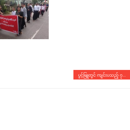
ပွင့်ဖြူတွင် ကျင်းပသည့် ၇၂ နှစ်မြောက် အာဇာနည်နေ့အခမ်းအနား
N