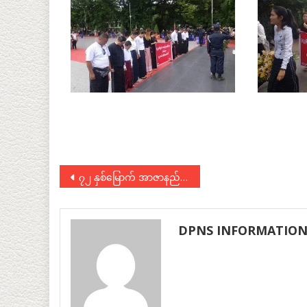
Post
၇၂ နှစ်မြောက် အာဇာနည်နေ့အခမ်းအနားတက်ရောက်
navigation
DPNS INFORMATIO