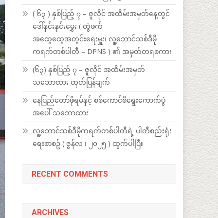
( ၆၃ ) နှစ်ပြည့် ၇ – ဇူလိုင် အထိမ်းအမှတ်နေ့တွင်
ဒေါ်နှင်းနှင်းမွှေး ( တွဲဖက်
အထွေထွေအတွင်းရေးမှူး၊ လူ့ဘောင်သစ်ဒီမို
ကရက်တစ်ပါတီ – DPNS ) ၏ အမှတ်တရစကား
(၆၃) နှစ်ပြည့် ၇ – ဇူလိုင် အထိမ်းအမှတ်
သဘောထား ထုတ်ပြန်ချက်
နေပြည်တော်ဖိုရမ်နှင့် စစ်ကောင်စီရွေးကောက်ပွဲ
အပေါ် သဘောထား
လူ့ဘောင်သစ်ဒီမိုကရက်တစ်ပါတီရဲ့ ပါတီစည်းရုံး
ရေးစာစဥ် ( ဇွန်လ ၊ ၂၀၂၅ ) ထွက်ပါပြီ။
RECENT COMMENTS
ARCHIVES