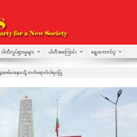
ပါတီလှုပ်ရှားမှုများ
ပါတီအကြောင်း
ရွေးကောက်ပွဲ
ေ့အခမ်းအနားသို့ တက်ရောက်ဂါရဝပြု