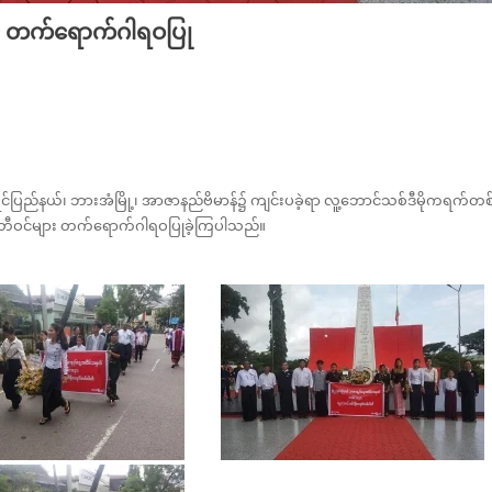
ု့ တက်ရောက်ဂါရဝပြု
်ပြည်နယ်၊ ဘားအံမြို့၊ အာဇာနည်ဗိမာန်၌ ကျင်းပခဲ့ရာ လူ့ဘောင်သစ်ဒီမိုကရက်တစ
၊ ပါတီဝင်များ တက်ရောက်ဂါရဝပြုခဲ့ကြပါသည်။