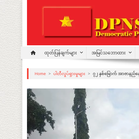
Skip
to
content
Democratic Party for a New Society
DPNS
ထုတ်ပြန်ချက်များ
အမြင်သဘောထား
Home
>
ပါတီလှုပ်ရှားမှုများ
>
၇၂ နှစ်မြောက် အာဇာနည်န