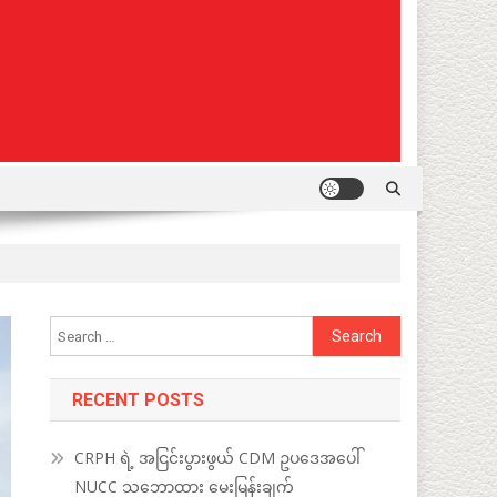
Search
for:
RECENT POSTS
CRPH ရဲ့ အငြင်းပွားဖွယ် CDM ဥပဒေအပေါ်
NUCC သဘောထား မေးမြန်းချက်