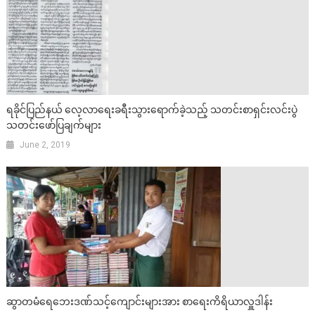
ရခိုင်ပြည်နယ် လေ့လာရေးခရီးသွားရောက်ခဲ့သည့် သတင်းစာရှင်းလင်းပွဲ
သတင်းဖော်ပြချက်များ
June 2, 2019
ဆွာတမံရေဘေးဒဏ်သင့်ကျောင်းများအား စာရေးကိရိယာလှူဒါန်း