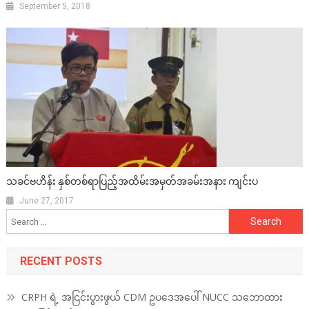
September 5, 2018
သခင်ဗဟိန်း နှစ်တစ်ရာပြည့်အထိမ်းအမှတ်အခမ်းအနား ကျင်းပ
June 27, 2017
Search
for:
RECENT POSTS
CRPH ရဲ့ အငြင်းပွားဖွယ် CDM ဥပဒေအပေါ် NUCC သဘောထား