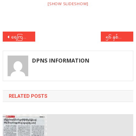
[SHOW SLIDESHOW]
Post
ရေကြည်မြို့နယ်စည်းရုံးရေးမှူးများနှင့် ပါတီဗဟိုစည်းရုံးရေးကော်မတီဝင်များ၏ ဆွေးနွေးပွဲ
၅၆ နှစ်မြောက် ၇-ဇူလိုင် အခမ်းအနား
navigation
DPNS INFORMATION
RELATED POSTS