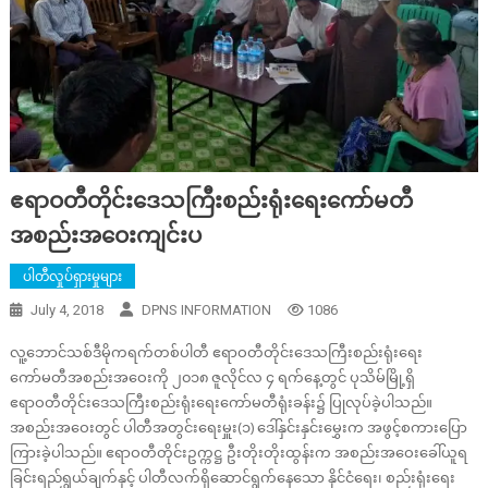
ဧရာဝတီတိုင်းဒေသကြီးစည်းရုံးရေးကော်မတီ
အစည်းအဝေးကျင်းပ
ပါတီလှုပ်ရှားမှုများ
July 4, 2018
DPNS INFORMATION
1086
လူ့ဘောင်သစ်ဒီမိုကရက်တစ်ပါတီ ဧရာဝတီတိုင်းဒေသကြီးစည်းရုံးရေး
ကော်မတီအစည်းအဝေးကို ၂၀၁၈ ဇူလိုင်လ ၄ ရက်နေ့တွင် ပုသိမ်မြို့ရှိ
ဧရာဝတီတိုင်းဒေသကြီးစည်းရုံးရေးကော်မတီရုံးခန်း၌ ပြုလုပ်ခဲ့ပါသည်။
အစည်းအဝေးတွင် ပါတီအတွင်းရေးမှူး(၁) ဒေါ်နှင်းနှင်းမွှေးက အဖွင့်စကားပြော
ကြားခဲ့ပါသည်။ ဧရာဝတီတိုင်းဥက္ကဋ္ဌ ဦးတိုးတိုးထွန်းက အစည်းအဝေးခေါ်ယူရ
ခြင်းရည်ရွယ်ချက်နှင့် ပါတီလက်ရှိဆောင်ရွက်နေသော နိုင်ငံရေး၊ စည်းရုံးရေး