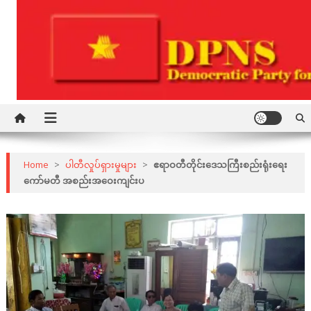
Skip
to
content
Democratic Party for a New Society
DPNS
Home
>
ပါတီလှုပ်ရှားမှုများ
>
ဧရာဝတီတိုင်းဒေသကြီးစည်းရုံးရေး
ကော်မတီ အစည်းအဝေးကျင်းပ