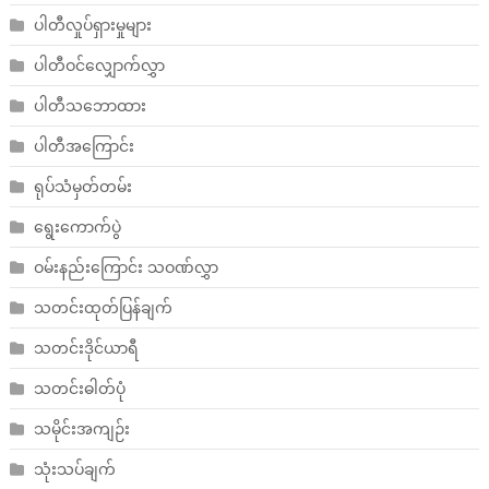
ပါတီလှုပ်ရှားမှုများ
ပါတီဝင်လျှောက်လွှာ
ပါတီသဘောထား
ပါတီအကြောင်း
ရုပ်သံမှတ်တမ်း
ရွေးကောက်ပွဲ
ဝမ်းနည်းကြောင်း သဝဏ်လွှာ
သတင်းထုတ်ပြန်ချက်
သတင်းဒိုင်ယာရီ
သတင်းဓါတ်ပုံ
သမိုင်းအကျဉ်း
သုံးသပ်ချက်