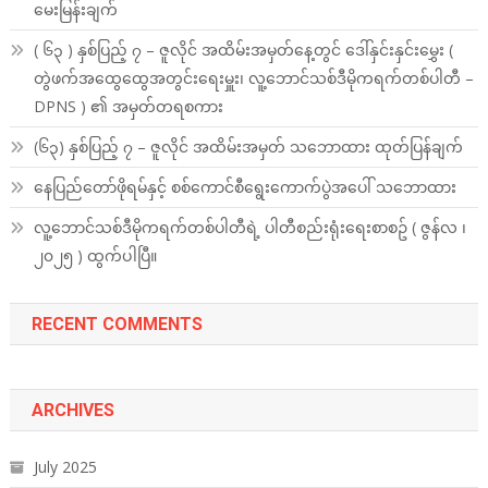
မေးမြန်းချက်
( ၆၃ ) နှစ်ပြည့် ၇ – ဇူလိုင် အထိမ်းအမှတ်နေ့တွင် ဒေါ်နှင်းနှင်းမွှေး (
တွဲဖက်အထွေထွေအတွင်းရေးမှူး၊ လူ့ဘောင်သစ်ဒီမိုကရက်တစ်ပါတီ –
DPNS ) ၏ အမှတ်တရစကား
(၆၃) နှစ်ပြည့် ၇ – ဇူလိုင် အထိမ်းအမှတ် သဘောထား ထုတ်ပြန်ချက်
နေပြည်တော်ဖိုရမ်နှင့် စစ်ကောင်စီရွေးကောက်ပွဲအပေါ် သဘောထား
လူ့ဘောင်သစ်ဒီမိုကရက်တစ်ပါတီရဲ့ ပါတီစည်းရုံးရေးစာစဥ် ( ဇွန်လ ၊
၂၀၂၅ ) ထွက်ပါပြီ။
RECENT COMMENTS
ARCHIVES
July 2025