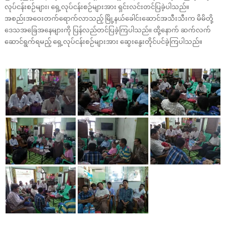
လုပ်ငန်းစဉ်များ၊ ရှေ့လုပ်ငန်းစဉ်များအား ရှင်းလင်းတင်ပြခဲ့ပါသည်။
အစည်းအဝေးတက်ရောက်လာသည့် မြို့နယ်ခေါင်းဆောင်အသီးသီးက မိမိတို့
ဒေသအခြေအနေများကို ပြန်လည်တင်ပြခဲ့ကြပါသည်။ ထို့နောက် ဆက်လက်
ဆောင်ရွက်ရမည့် ရှေ့လုပ်ငန်းစဉ်များအား ဆွေးနွေးတိုင်ပင်ခဲ့ကြပါသည်။