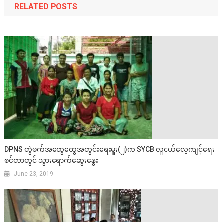
RELATED POSTS
DPNS တွဲဖက်အထွေထွေအတွင်းရေးမှူး(၂)က SYCB လူငယ်လေ့ကျင့်ရေး
စင်တာတွင် သွားရောက်ဆွေးနွေး
June 23, 2019