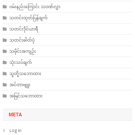
ဝမ်းနည်းကြောင်း သဝဏ်လွှာ
သတင်းထုတ်ပြန်ချက်
သတင်းဒိုင်ယာရီ
သတင်းဓါတ်ပုံ
သမိုင်းအကျဉ်း
သုံးသပ်ချက်
သူတို့သဘောထား
အင်တာဗျူး
အမြင်သဘောထား
META
Log in