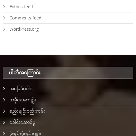
Entries feed
Comments feed
WordPress.org
ပါတီအ‌ကြောင်း
အခြေခံမူဝါဒ
သမိုင်းအကျဉ်း
စည်းမျဉ်းစည်းကမ်း
ခေါင်းဆောင်မှု
ဖွဲ့စည်းပုံစည်းမျဉ်း