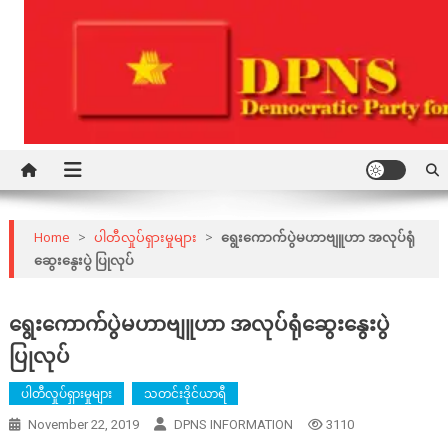
Skip
to
content
Democratic Party for a New Society
DPNS
Home
>
ပါတီလှုပ်ရှားမှုများ
>
ရွေးကောက်ပွဲမဟာဗျူဟာ အလုပ်ရုံ
ဆွေးနွေးပွဲ ပြုလုပ်
ရွေးကောက်ပွဲမဟာဗျူဟာ အလုပ်ရုံဆွေးနွေးပွဲ
ပြုလုပ်
ပါတီလှုပ်ရှားမှုများ
သတင်းဒိုင်ယာရီ
November 22, 2019
DPNS INFORMATION
3110