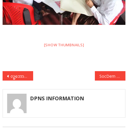
[SHOW THUMBNAILS]
Post
လူ့ဘောင်သစ်ဒီမိုကရက်တစ်ပါတီဥက္ကဋ္ဌ ဦးအောင်မိုးဇော်နှင့် The Voice Journal တွေ့ဆုံခြင်း (18.11.2019 The Voice Journal)
SocDem Asia အစည်းအဝေး တက်ရောက်
navigation
DPNS INFORMATION