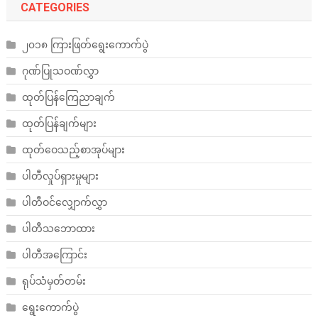
CATEGORIES
၂၀၁၈ ကြားဖြတ်ရွေးကောက်ပွဲ
ဂုဏ်ပြုသဝဏ်လွှာ
ထုတ်ပြန်ကြေညာချက်
ထုတ်ပြန်ချက်များ
ထုတ်ဝေသည့်စာအုပ်များ
ပါတီလှုပ်ရှားမှုများ
ပါတီဝင်လျှောက်လွှာ
ပါတီသဘောထား
ပါတီအကြောင်း
ရုပ်သံမှတ်တမ်း
ရွေးကောက်ပွဲ