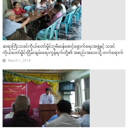
ဆရာကြီးသခင်ကိုယ်တော်မှိုင်းဂူဗိမာန်စောင့်ရှောက်ရေးအဖွဲ့နှင့် သခင်
ကိုယ်တော်မှိုင်းငြိမ်းချမ်းရေးကွန်ရက်တို့၏ အစည်းအဝေးသို့ တက်ရောက်
March 1, 2018