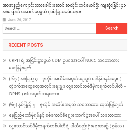
အာဇာနည်ကျောင်းသားခေါင်းဆောင် ဆလိုင်းတင်မောင်ဦး ကျဆုံးခြင်း ၄၁
နှစ်မြောက် အောက်မေ့ဖွယ် ဂုဏ်ပြုအခမ်းအနား
June 26, 2017
Search
for:
RECENT POSTS
CRPH ရဲ့ အငြင်းပွားဖွယ် CDM ဥပဒေအပေါ် NUCC သဘောထား
မေးမြန်းချက်
( ၆၃ ) နှစ်ပြည့် ၇ – ဇူလိုင် အထိမ်းအမှတ်နေ့တွင် ဒေါ်နှင်းနှင်းမွှေး (
တွဲဖက်အထွေထွေအတွင်းရေးမှူး၊ လူ့ဘောင်သစ်ဒီမိုကရက်တစ်ပါတီ –
DPNS ) ၏ အမှတ်တရစကား
(၆၃) နှစ်ပြည့် ၇ – ဇူလိုင် အထိမ်းအမှတ် သဘောထား ထုတ်ပြန်ချက်
နေပြည်တော်ဖိုရမ်နှင့် စစ်ကောင်စီရွေးကောက်ပွဲအပေါ် သဘောထား
လူ့ဘောင်သစ်ဒီမိုကရက်တစ်ပါတီရဲ့ ပါတီစည်းရုံးရေးစာစဥ် ( ဇွန်လ ၊