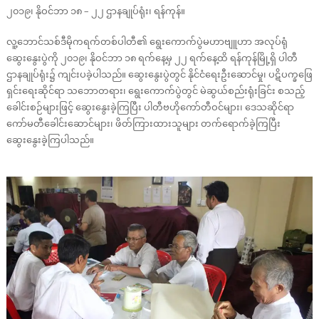
၂၀၁၉၊ နိုဝင်ဘာ ၁၈ – ၂၂ ဌာနချုပ်ရုံး၊ ရန်ကုန်။
လူ့ဘောင်သစ်ဒီမိုကရက်တစ်ပါတီ၏ ရွေးကောက်ပွဲမဟာဗျူဟာ အလုပ်ရုံ
ဆွေးနွေးပွဲကို ၂၀၁၉၊ နိုဝင်ဘာ ၁၈ ရက်နေ့မှ ၂၂ ရက်နေ့ထိ ရန်ကုန်မြို့ရှိ ပါတီ
ဌာနချုပ်ရုံး၌ ကျင်းပခဲ့ပါသည်။ ဆွေးနွေးပွဲတွင် နိုင်ငံရေးဦးဆောင်မှု၊ ပဋိပက္ခဖြေ
ရှင်းရေးဆိုင်ရာ သဘောတရား၊ ရွေးကောက်ပွဲတွင် မဲဆွယ်စည်းရုံးခြင်း စသည့်
ခေါင်းစဉ်များဖြင့် ဆွေးနွေးခဲ့ကြပြီး ပါတီဗဟိုကော်တီဝင်များ၊ ဒေသဆိုင်ရာ
ကော်မတီခေါင်းဆောင်များ၊ ဖိတ်ကြားထားသူများ တက်ရောက်ခဲ့ကြပြီး
ဆွေးနွေးခဲ့ကြပါသည်။