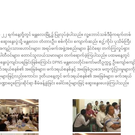
က်နေ့တို့တွင် မန္တလေးမြို့၌ ပြုလုပ်ခဲ့ပါသည်။ လူ့ဘောင်သစ်ဒီမိုကရက်တစ်
 ဆွေးနွေးပွဲသို့ မန္တလေး၊ တံတားဦး၊ စစ်ကိုင်း၊ ကျောက်ဆည်၊ စဥ့်ကိုင်၊ ပုသိမ်ကြီး
ံရေးအကျဉ်းသားဟောင်းများ၊ အရပ်ဖက်အဖွဲ့အစည်းများ၊ နိုင်ငံရေး တက်ကြွလှုပ်ရှား
 ပါတီဝင်များ၊ တောင်သူလယ်သမားများ တက်ရောက်ခဲ့ကြပါသည်။ ပထမနေ့တွင်
ေးပွဲကျင်းပရခြင်းဖြစ်ကြောင်း DPNS မန္တလေးတိုင်းကော်မတီဥက္ကဋ္ဌ ဦးကျော်ကျော
်ဒရယ်စနစ်၏ အခြေခံများ၊ ဖက်ဒရယ်စနစ်နှင့် အခြေခံဥပဒေ၊ မတူကွဲပြားမှုများကို
င်းစဉ်များဖြင့်လည်းကောင်း၊ ဒုတိယနေ့တွင် ဖက်ဒရယ်စနစ်၏ အခြေခံများ၊ ဖက်ဒရယ်
ဏ္ဍာငွေကြေးဆိုင်ရာ စီမံခန့်ခွဲခြင်း ခေါင်းစဉ်များဖြင့် ဆွေးနွေးပေးခဲ့ကြပါသည်။