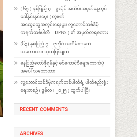
( ၆၃ ) နှစ်ပြည့် ၇ – ဇူလိုင် အထိမ်းအမှတ်နေ့တွင်
ဒေါ်နှင်းနှင်းမွှေး ( တွဲဖက်
အထွေထွေအတွင်းရေးမှူး၊ လူ့ဘောင်သစ်ဒီမို
ကရက်တစ်ပါတီ – DPNS ) ၏ အမှတ်တရစကား
(၆၃) နှစ်ပြည့် ၇ – ဇူလိုင် အထိမ်းအမှတ်
သဘောထား ထုတ်ပြန်ချက်
နေပြည်တော်ဖိုရမ်နှင့် စစ်ကောင်စီရွေးကောက်ပွဲ
အပေါ် သဘောထား
လူ့ဘောင်သစ်ဒီမိုကရက်တစ်ပါတီရဲ့ ပါတီစည်းရုံး
ရေးစာစဥ် ( ဇွန်လ ၊ ၂၀၂၅ ) ထွက်ပါပြီ။
RECENT COMMENTS
ARCHIVES