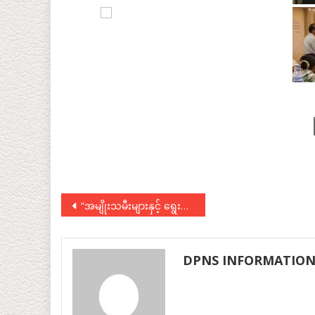
Post
“အမျိုးသမီးများနှင့် ရွေးကောက်ပွဲနိုင်ငံရေး” မြန်မာ့နွေဦးစကားဝိုင်း
navigation
DPNS INFORMATIO