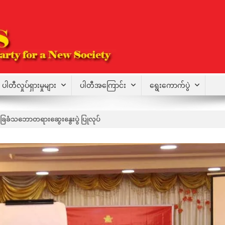
ပါတီလှုပ်ရှားမှုများ
ပါတီအကြောင်း
ရွေးကောက်ပွဲ
ေခံသဘောတရားဆွေးနွေးပွဲ ပြုလုပ်