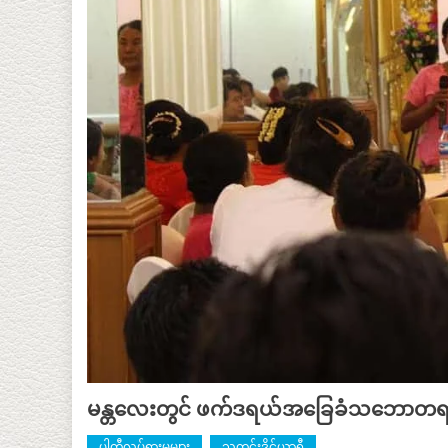
မန္တလေးတွင် ဖက်ဒရယ်အခြေခံသဘောတရားဆွ
ပါတီလှုပ်ရှားမှုများ
သတင်းဒိုင်ယာရီ