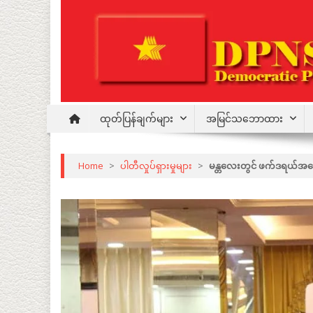
Skip
to
content
Democratic Party for a New Society
DPNS
ထုတ်ပြန်ချက်များ
အမြင်သဘောထား
Home
>
ပါတီလှုပ်ရှားမှုများ
>
မန္တလေးတွင် ဖက်ဒရယ်အခြ