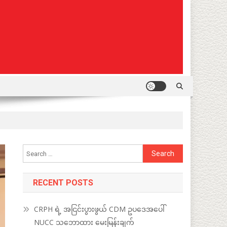
Search
for:
RECENT POSTS
CRPH ရဲ့ အငြင်းပွားဖွယ် CDM ဥပဒေအပေါ်
NUCC သဘောထား မေးမြန်းချက်