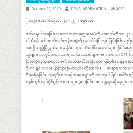
October 22, 2019
DPNS INFORMATION
3020
၂၀၁၉၊ အောက်တိုဘာ ၂၁ – ၂၂ ။ မန္တလေး။
ဖက်ဒရယ်အခြေခံသဘောတရားဆွေးနွေးပွဲကို အောက်တိုဘာ ၂၁ – ၂၂ ရ
ပါတီနှင့် ဖက်ဒရယ်သင်တန်းအဖွဲ့တို့ ပူးပေါင်းပြုလုပ်ခြင်းဖြစ်သည်။
အစရှိသည့်မြို့နယ်များမှ နိုင်ငံရေးပါတီခေါင်းဆောင်များ၊ နိုင်င
သူများ၊ အလုပ်သမားသမဂ္ဂခေါင်းဆောင်များ၊ ဗကသများ၊ DPNS
ပြည်သူလူထုအတွင်း ဖက်ဒရယ်အသိအမြင်များ ပြန့်ပွါးစေရန် ဆွေးနွ
စိုးက ရှင်းလင်းပြောကြားခဲ့ပါသည်။ ထို့နောက် FTT ဆရာများက ဖက
စီမံခန့်ခွဲခြင်း၊ လူနည်းစုအခွင့်အရေးများကို ကာကွယ်ခြင်း ခေါ
စနစ်တွင် လုပ်ပိုင်ခွင့်အာဏာများ ခွဲဝေခြင်း၊ ဒေသန္တရအစိုးရများ၊ ဘ