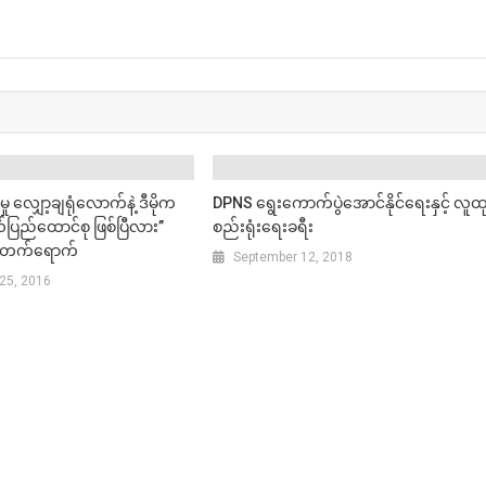
မှု လျှော့ချရုံလောက်နဲ့ ဒီမိုက
DPNS ရွေးကောက်ပွဲအောင်နိုင်ရေးနှင့် လူထ
ြည်ထောင်စု ဖြစ်ပြီလား”
စည်းရုံးရေးခရီး
ို့ တက်ရောက်
September 12, 2018
25, 2016