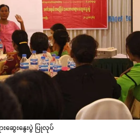
ေးနွေးပွဲ ပြုလုပ်