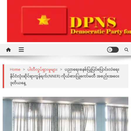
Skip
to
content
Democratic Party for a New Society
DPNS
Home
>
ပါတီလှုပ်ရှားမှုများ
>
ပညာရေးစနစ်ပြုပြင်ပြောင်းလဲရေး
နိုင်ငံလုံးဆိုင်ရာကွန်ရက်(NNER) ကိုယ်စားပြုကော်မတီ အစည်းအဝေး
ဒုတိယနေ့