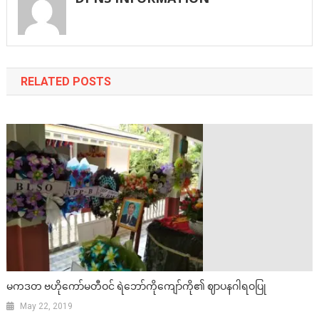
RELATED POSTS
မကဒတ ဗဟိုကော်မတီဝင် ရဲဘော်ကိုကျော်ကို၏ ဈာပနဂါရဝပြု
May 22, 2019