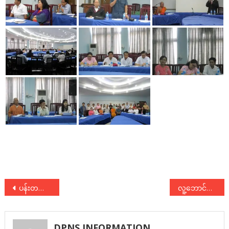
Post
ပန်းတ​နော်​မြို့နယ်​၊ ​မြေနု​ကျေးရွာအုပ်​စုရှိ လယ်​သမား ၁၀ဝ ​ကျော်​ ပိုင်ဆိုင်သည့် လယ်​ဧက ၁၀ဝ၀ ​ကျော်​အား ပြန်လည်ရရှိရေးအတွက် ​တောင်​သူလယ်​သမားသမဂ္ဂနှင့် လူ့​ဘောင်​သစ်​ဒီမိုကရက်​တစ်​ပါတီမှ ပူးပေါင်းကူညီ​ ဆောင်​​ရွက်ပေးရန်​ ညှိနှိုင်း​ဆွေး​နွေး
လူ့ဘောင်သစ်ဒီမိုကရက်တစ်ပါတီ တောင်သူလယ်သမားရေးရာကော်မတီမှ တာဝန်ရှိသူများ ဧရာဝတီတိုင်းဒေသကြီး၊ ဇလွန်မြို့နယ့်မှ တောင်သူများနှင့် တွေ့ဆုံ
navigation
DPNS INFORMATION