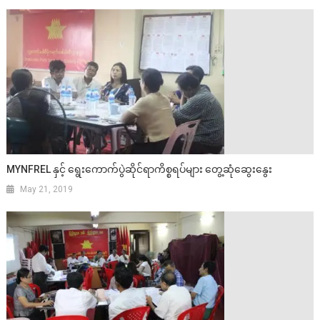
MYNFREL နှင့် ရွေးကောက်ပွဲဆိုင်ရာကိစ္စရပ်များ တွေ့ဆုံဆွေးနွေး
May 21, 2019