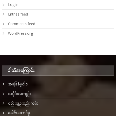
Log in
Entries feed
Comments feed
WordPress.org
ပါတီအ‌ကြောင်း
အခြေခံမူဝါဒ
သမိုင်းအကျဉ်း
စည်းမျဉ်းစည်းကမ်း
ခေါင်းဆောင်မှု