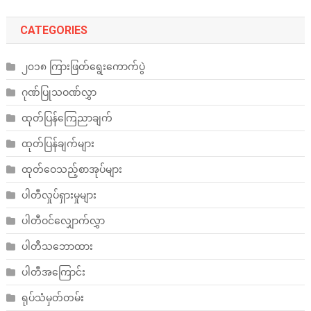
CATEGORIES
၂၀၁၈ ကြားဖြတ်ရွေးကောက်ပွဲ
ဂုဏ်ပြုသဝဏ်လွှာ
ထုတ်ပြန်ကြေညာချက်
ထုတ်ပြန်ချက်များ
ထုတ်ဝေသည့်စာအုပ်များ
ပါတီလှုပ်ရှားမှုများ
ပါတီဝင်လျှောက်လွှာ
ပါတီသဘောထား
ပါတီအကြောင်း
ရုပ်သံမှတ်တမ်း