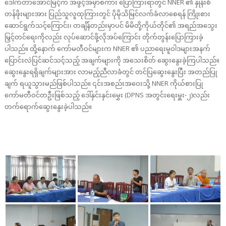
ဒေါက်တာအောင်မြင့်က အဖွင့်အမှာစကား ပြောကြားရာတွင် NNER ၏ နှုန်းစံ
တန်ဖိုးများအား ပြည်သူလူထုကြားတွင် ပိုမိုသိမြင်လက်ခံလာစေရန် ကြိုးစား
ဆောင်ရွက်သင့်ကြောင်း၊ တချိန်တည်းမှာပင် မိမိတို့ကိုယ်တိုင်၏ အရည်အသွေး
မြှင့်တင်ရေးကိုလည်း လုပ်ဆောင်ဖို့လိုအပ်ကြောင်း တိုက်တွန်းပြောကြားခဲ့
ပါသည်။ ထို့နောက် ကော်မတီဝင်များက NNER ၏ ပညာရေးမူဝါဒများအနက်
ပြောင်းလဲပြင်ဆင်သင့်သည့် အချက်များကို အသေးစိတ် ဆွေးနွေးခဲ့ကြပါသည်။
ဆွေးနွေးရရှိချက်များအား လာမည့်ညီလာခံတွင် တင်ပြဆွေးနွေးပြီး အတည်ပြု
ချက် ရယူသွားမည်ဖြစ်ပါသည်။ ၎င်းအစည်းအဝေးသို့ NNER ကိုယ်စားပြု
ကော်မတီဝင်တဦးဖြစ်သည့် ဒေါ်နှင်းနှင်းမွှေး (DPNS အတွင်းရေးမှူး-၂)လည်း
တက်ရောက်ဆွေးနွေးခဲ့ပါသည်။