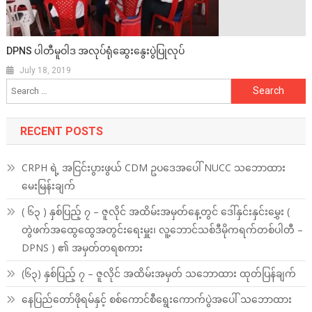
DPNS ပါတီမူဝါဒ အလုပ်ရုံဆွေးနွေးပွဲပြုလုပ်
July 18, 2019
Search
for:
RECENT POSTS
CRPH ရဲ့ အငြင်းပွားဖွယ် CDM ဥပဒေအပေါ် NUCC သဘောထား
မေးမြန်းချက်
( ၆၃ ) နှစ်ပြည့် ၇ – ဇူလိုင် အထိမ်းအမှတ်နေ့တွင် ဒေါ်နှင်းနှင်းမွှေး (
တွဲဖက်အထွေထွေအတွင်းရေးမှူး၊ လူ့ဘောင်သစ်ဒီမိုကရက်တစ်ပါတီ –
DPNS ) ၏ အမှတ်တရစကား
(၆၃) နှစ်ပြည့် ၇ – ဇူလိုင် အထိမ်းအမှတ် သဘောထား ထုတ်ပြန်ချက်
နေပြည်တော်ဖိုရမ်နှင့် စစ်ကောင်စီရွေးကောက်ပွဲအပေါ် သဘောထား