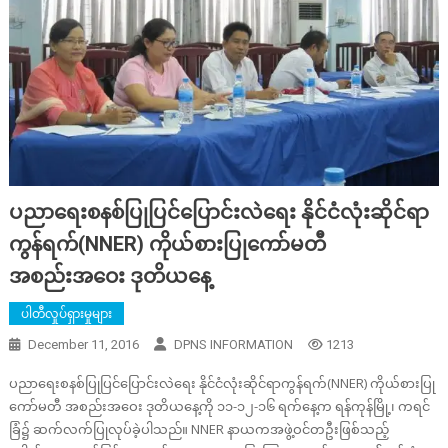
ပညာရေးစနစ်ပြုပြင်ပြောင်းလဲရေး နိုင်ငံလုံးဆိုင်ရာ
ကွန်ရက်(NNER) ကိုယ်စားပြုကော်မတီ
အစည်းအဝေး ဒုတိယနေ့
ပါတီလှုပ်ရှားမှုများ
December 11, 2016
DPNS INFORMATION
1213
ပညာရေးစနစ်ပြုပြင်ပြောင်းလဲရေး နိုင်ငံလုံးဆိုင်ရာကွန်ရက်(NNER) ကိုယ်စားပြု
ကော်မတီ အစည်းအဝေး ဒုတိယနေ့ကို ၁၁-၁၂-၁၆ ရက်နေ့က ရန်ကုန်မြို့၊ ကရင်
ခြံ၌ ဆက်လက်ပြုလုပ်ခဲ့ပါသည်။ NNER နာယကအဖွဲ့ဝင်တဦးဖြစ်သည့်