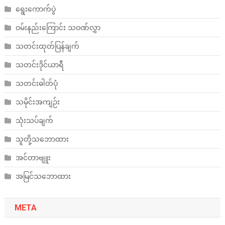
ရွေးကောက်ပွဲ
ဝမ်းနည်းကြောင်း သဝဏ်လွှာ
သတင်းထုတ်ပြန်ချက်
သတင်းဒိုင်ယာရီ
သတင်းဓါတ်ပုံ
သမိုင်းအကျဉ်း
သုံးသပ်ချက်
သူတို့သဘောထား
အင်တာဗျူး
အမြင်သဘောထား
META