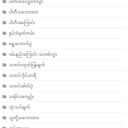
ပါတီဝင်လျှောက်လွှာ
ပါတီသဘောထား
ပါတီအကြောင်း
ရုပ်သံမှတ်တမ်း
ရွေးကောက်ပွဲ
ဝမ်းနည်းကြောင်း သဝဏ်လွှာ
သတင်းထုတ်ပြန်ချက်
သတင်းဒိုင်ယာရီ
သတင်းဓါတ်ပုံ
သမိုင်းအကျဉ်း
သုံးသပ်ချက်
သူတို့သဘောထား