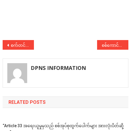
Post
စက်တင်ဘာလ၊ ၂၀၂၄ ခုနှစ်ထုတ် လူ့ဘောင်သစ်စာစဥ် ထွက်ပြီ။
စစ်ကောင်စီဖိတ်ခေါ်မှု လူ့ဘောင်သစ်ဒီမိုကရက်တစ်ပါတီ ဘာလို့ ပယ်ချလဲ
navigation
DPNS INFORMATION
RELATED POSTS
“Article 33 အရေးယူမှုမှသည် စစ်အုပ်စုထွက်ပေါက်များ အားလုံးပိတ်ဆို့