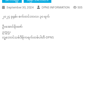
အင်တာဗျူး
အမြင်သဘောထား
September 30, 2024
DPNS INFORMATION
505
၂၀၂၄ ခုနှစ်၊ စက်တင်ဘာလ၊ ၃၀ ရက်
ဦးအောင်မိုးဇော်
ဥက္ကဌ၊
လူ့ဘောင်သစ်ဒီမိုကရက်တစ်ပါတီ-DPNS