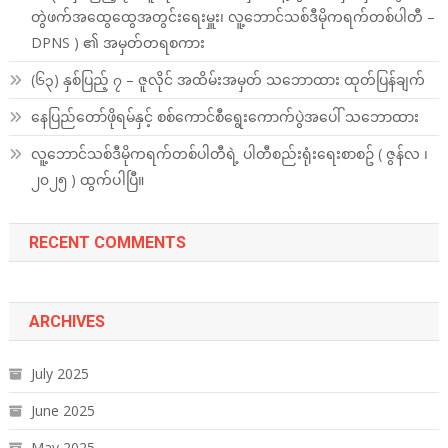
တွဲဖက်အထွေထွေအတွင်းရေးမှူး၊ လူ့ဘောင်သစ်ဒီမိုကရက်တစ်ပါတီ –
DPNS ) ၏ အမှတ်တရစကား
(၆၃) နှစ်ပြည့် ၇ – ဇူလိုင် အထိမ်းအမှတ် သဘောထား ထုတ်ပြန်ချက်
နေပြည်တော်ဖိုရမ်နှင့် စစ်ကောင်စီရွေးကောက်ပွဲအပေါ် သဘောထား
လူ့ဘောင်သစ်ဒီမိုကရက်တစ်ပါတီရဲ့ ပါတီစည်းရုံးရေးစာစဥ် ( ဇွန်လ ၊
၂၀၂၅ ) ထွက်ပါပြီ။
RECENT COMMENTS
ARCHIVES
July 2025
June 2025
May 2025