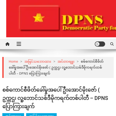
Skip
to
content
Democratic Party for a New Society
DPNS
Home
>
အမြင်သဘောထား
>
အင်တာဗျူး
>
စစ်ကောင်စီဖိတ်
ခေါ်မှုအပေါ် ဦးအောင်မိုးဇော် ( ဥက္ကဌ၊ လူ့ဘောင်သစ်ဒီမိုကရက်တစ်
ပါတီ – DPNS ပြောကြားချက်
စစ်ကောင်စီဖိတ်ခေါ်မှုအပေါ် ဦးအောင်မိုးဇော် (
ဥက္ကဌ၊ လူ့ဘောင်သစ်ဒီမိုကရက်တစ်ပါတီ – DPNS
ပြောကြားချက်