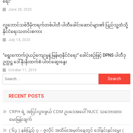
ရေး”
June 28, 2025
လူ့ဘောင်သစ်ဒီမိုကရက်တစ်ပါတီ ပါတီခေါင်းဆောင်များ၏ ပြည်သူ့ထံသို့
နိုင်ငံရေးသတင်းစကား
July 14, 2020
“ရွေးကောက်ပွဲယဉ်ကျေးမှုနဲ့ မြန်မာ့နိုင်ငံရေး” ခေါင်းစဉ်ဖြင့် DPNS ပါတီဒု
ဥက္ကဋ္ဌ ဒေါ်နိုးနိုးထက်စံ ပါဝင်ဆွေးနွေး
October 11, 2019
Search
for:
RECENT POSTS
CRPH ရဲ့ အငြင်းပွားဖွယ် CDM ဥပဒေအပေါ် NUCC သဘောထား
မေးမြန်းချက်
( ၆၃ ) နှစ်ပြည့် ၇ – ဇူလိုင် အထိမ်းအမှတ်နေ့တွင် ဒေါ်နှင်းနှင်းမွှေး (