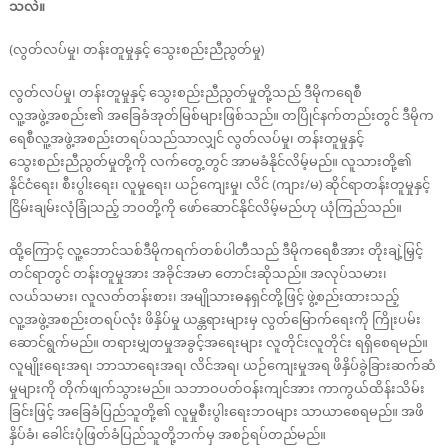
သလဲ။
(လွတ်လပ်မှု၊ တန်းတူမှုနှင့် သွေးစည်းညီညွတ်မှု)
လွတ်လပ်မှု၊ တန်းတူမှုနှင့် သွေးစည်းညီညွတ်မှုတို့သည် ဒီမိုကရေစီ
လူ့အဖွဲ့အစည်း၏ အခြေခံအုတ်မြစ်များဖြစ်သည်။ တပြိုင်နက်တည်းတွင် ဒီမိုက
ရေစီလူ့အဖွဲ့အစည်းတရပ်သည်သာလျှင် လွတ်လပ်မှု၊ တန်းတူမှုနှင့်
သွေးစည်းညီညွတ်မှုတို့ကို လက်တွေ့တွင် အာမခံနိုင်လိမ့်မည်။ လူသားတို့၏
နိုင်ငံရေး၊ စီးပွါးရေး၊ လူမှုရေး၊ ယဉ်ကျေးမှု၊ လိင် (ကျား/မ) ဆိုင်ရာတန်းတူမှုနှင့်
ငြိမ်းချမ်းလုံခြုံသည့် ဘဝတို့ကို ဖော်ဆောင်နိုင်လိမ့်မည်ဟု ယုံကြည်သည်။
ထို့ကြောင့် လူ့ဘောင်သစ်ဒီမိုကရက်တစ်ပါတီသည် ဒီမိုကရေစီအား တိုးချဲ့မြှင့်
တင်ရာတွင် တန်းတူမှုအား အခိုင်အမာ တောင်းဆိုသည်။ အလုပ်သမား၊
လယ်သမား၊ လူလတ်တန်းစား၊ အမျိုသားဓနရှင်တို့ဖြင့် ဖွဲ့စည်းထားသည့်
လူ့အဖွဲ့အစည်းတရပ်လုံး ဖိနှိပ်မှု ယန္တရားများမှ လွတ်မြောက်ရေးကို ကြိုးပမ်း
ဆောင်ရွက်မည်။ တရားမျှတမှုအခွင့်အရေးများ လူတိုင်းလူတိုင်း ရရှိစေရမည်။
လူမျိုးရေးအရ၊ ဘာသာရေးအရ၊ လိင်အရ၊ ယဉ်ကျေးမှုအရ ဖိနှိပ်ခွဲခြားဆက်ဆံ
မှုများကို တိုက်ဖျက်သွားမည်။ သဘာဝပတ်ဝန်းကျင်အား ကာကွယ်ထိန်းသိမ်း
ခြင်းဖြင့် အခြေခံပြည်သူတို့၏ လူမှုစီးပွါးရေးဘဝများ သာယာစေရမည်။ အဖိ
နှိပ်ခံ၊ ခေါင်းပုံဖြတ်ခံပြည်သူတို့ဘက်မှ အစဉ်ရပ်တည်မည်။