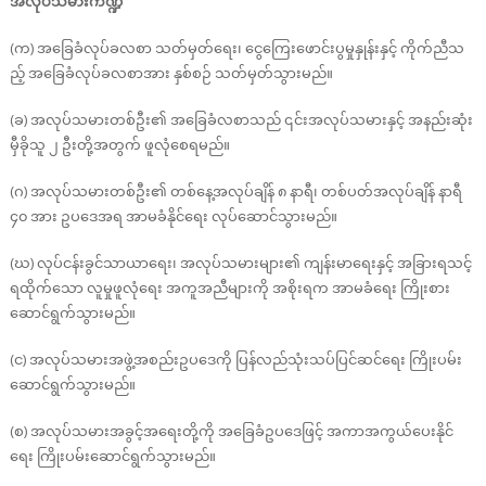
အလုပ်သမားကဏ္ဍ
(က) အခြေခံလုပ်ခလစာ သတ်မှတ်ရေး၊ ငွေကြေးဖောင်းပွမှုနှုန်းနှင့် ကိုက်ညီသ
ည့် အခြေခံလုပ်ခလစာအား နှစ်စဉ် သတ်မှတ်သွားမည်။
(ခ) အလုပ်သမားတစ်ဦး၏ အခြေခံလစာသည် ၎င်းအလုပ်သမားနှင့် အနည်းဆုံး
မှီခိုသူ ၂ ဦးတို့အတွက် ဖူလုံစေရမည်။
(ဂ) အလုပ်သမားတစ်ဦး၏ တစ်နေ့အလုပ်ချိန် ၈ နာရီ၊ တစ်ပတ်အလုပ်ချိန် နာရီ
၄၀ အား ဥပဒေအရ အာမခံနိုင်ရေး လုပ်ဆောင်သွားမည်။
(ဃ) လုပ်ငန်းခွင်သာယာရေး၊ အလုပ်သမားများ၏ ကျန်းမာရေးနှင့် အခြားရသင့်
ရထိုက်သော လူမှုဖူလုံရေး အကူအညီများကို အစိုးရက အာမခံရေး ကြိုးစား
ဆောင်ရွက်သွားမည်။
(င) အလုပ်သမားအဖွဲ့အစည်းဥပဒေကို ပြန်လည်သုံးသပ်ပြင်ဆင်ရေး ကြိုးပမ်း
ဆောင်ရွက်သွားမည်။
(စ) အလုပ်သမားအခွင့်အရေးတို့ကို အခြေခံဥပဒေဖြင့် အကာအကွယ်ပေးနိုင်
ရေး ကြိုးပမ်းဆောင်ရွက်သွားမည်။