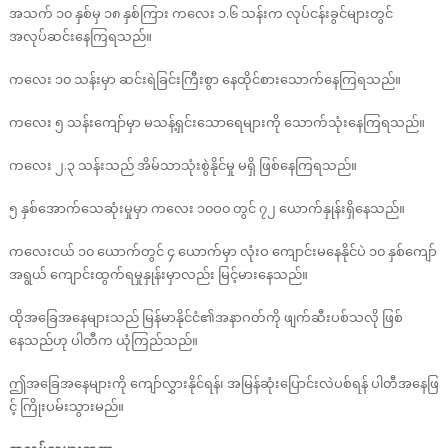
အသက် ၁၀ နှစ်မှ ၁၈ နှစ်ကြား ကလေး ၁.၆ သန်းက လုပ်ငန်းခွင်များတွင်
အလုပ်ဆင်းနေကြရသည်။
ကလေး ၁၀ သန်းမှာ ဆင်းရဲခြင်းကြီးစွာ နေထိုင်စားသောက်နေကြရသည်။
ကလေး ၅ သန်းကျော်မှာ မသန့်ရှင်းသောရေများကို သောက်သုံးနေကြရသည်။
ကလေး ၂.၃ သန်းသည် အိမ်သာသုံးစွဲနိုင်မှု မရှိ ဖြစ်နေကြရသည်။
၅ နှစ်အောက်သေဆုံးမှုမှာ ကလေး ၁၀ဝ၀ တွင် ၇၂ ယောက်နှုန်းရှိနေသည်။
ကလေးငယ် ၁၀ ယောက်တွင် ၄ ယောက်မှာ လုံးဝ ကျောင်းမနေနိုင်ပဲ ၁၀ နှစ်ကျော်
အရွယ် ကျောင်းထွက်ရမှုနှုန်းမှာလည်း မြင့်မားနေသည်။
ထိုအခြေအနေများသည် မြန်မာနိုင်ငံ၏အနာဂတ်ကို ဖျက်ဆီးပစ်သလို ဖြစ်
နေသည်ဟု ပါတီက ယုံကြည်သည်။
ဤအခြေအနေများကို ကျော်လွှားနိုင်ရန်၊ အမြန်ဆုံးပြောင်းလဲပစ်ရန် ပါတီအနေဖြ
င့် ကြိုးပမ်းသွားမည်။