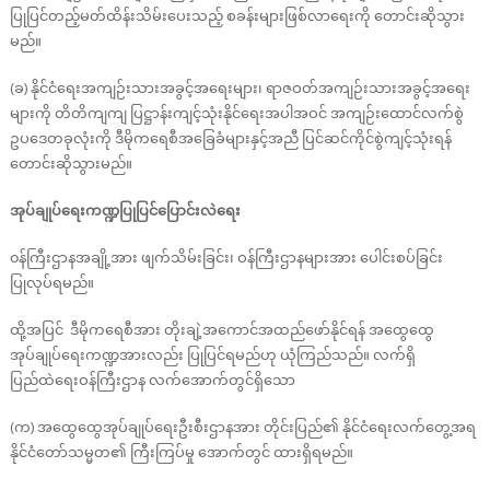
ပြုပြင်တည့်မတ်ထိန်းသိမ်းပေးသည့် စခန်းများဖြစ်လာရေးကို တောင်းဆိုသွား
မည်။
(ခ) နိုင်ငံရေးအကျဉ်းသားအခွင့်အရေးများ၊ ရာဇဝတ်အကျဉ်းသားအခွင့်အရေး
များကို တိတိကျကျ ပြဋ္ဌာန်းကျင့်သုံးနိုင်ရေးအပါအဝင် အကျဉ်းထောင်လက်စွဲ
ဥပဒေတခုလုံးကို ဒီမိုကရေစီအခြေခံများနှင့်အညီ ပြင်ဆင်ကိုင်စွဲကျင့်သုံးရန်
တောင်းဆိုသွားမည်။
အုပ်ချုပ်ရေးကဏ္ဍပြုပြင်ပြောင်းလဲရေး
၀န်ကြီးဌာနအချို့အား ဖျက်သိမ်းခြင်း၊ ဝန်ကြီးဌာနများအား ပေါင်းစပ်ခြင်း
ပြုလုပ်ရမည်။
ထို့အပြင် ဒီမိုကရေစီအား တိုးချဲ့အကောင်အထည်ဖော်နိုင်ရန် အထွေထွေ
အုပ်ချုပ်ရေးကဏ္ဍအားလည်း ပြုပြင်ရမည်ဟု ယုံကြည်သည်။ လက်ရှိ
ပြည်ထဲရေးဝန်ကြီးဌာန လက်အောက်တွင်ရှိသော
(က) အထွေထွေအုပ်ချုပ်ရေးဦးစီးဌာနအား တိုင်းပြည်၏ နိုင်ငံရေးလက်တွေ့အရ
နိုင်ငံတော်သမ္မတ၏ ကြီးကြပ်မှု အောက်တွင် ထားရှိရမည်။