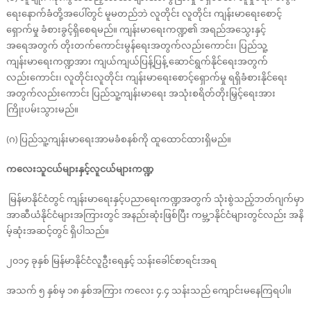
ရေးနောက်ခံတို့အပေါ်တွင် မူမတည်ဘဲ လူတိုင်း လူတိုင်း ကျန်းမာရေးစောင့်
ရှောက်မှု ခံစားခွင့်ရှိစေရမည်။ ကျန်းမာရေးကဏ္ဍ၏ အရည်အသွေးနှင့်
အရေအတွက် တိုးတက်ကောင်းမွန်ရေးအတွက်လည်းကောင်း၊ ပြည်သူ့
ကျန်းမာရေးကဏ္ဍအား ကျယ်ကျယ်ပြန့်ပြန့် ဆောင်ရွက်နိုင်ရေးအတွက်
လည်းကောင်း၊ လူတိုင်းလူတိုင်း ကျန်းမာရေးစောင့်ရှောက်မှု ရရှိခံစားနိုင်ရေး
အတွက်လည်းကောင်း ပြည်သူ့ကျန်းမာရေး အသုံးစရိတ်တိုးမြှင့်ရေးအား
ကြိုးပမ်းသွားမည်။
(ဂ) ပြည်သူ့ကျန်းမာရေးအာမခံစနစ်ကို ထူထောင်ထားရှိမည်။
ကလေးသူငယ်များနှင့်လူငယ်များကဏ္ဍ
မြန်မာနိုင်ငံတွင် ကျန်းမာရေးနှင့်ပညာရေးကဏ္ဍအတွက် သုံးစွဲသည့်ဘတ်ဂျက်မှာ
အာဆီယံနိုင်ငံများအကြားတွင် အနည်းဆုံးဖြစ်ပြီး ကမ္ဘ့ာနိုင်ငံများတွင်လည်း အနိ
မ့်ဆုံးအဆင့်တွင် ရှိပါသည်။
၂၀၁၄ ခုနှစ် မြန်မာနိုင်ငံလူဦးရေနှင့် သန်းခေါင်စာရင်းအရ
အသက် ၅ နှစ်မှ ၁၈ နှစ်အကြား ကလေး ၄.၄ သန်းသည် ကျောင်းမနေကြရပါ။