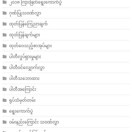
၂၀၁၈ ကြားဖြတ်ရွေးကောက်ပွဲ
ဂုဏ်ပြုသဝဏ်လွှာ
ထုတ်ပြန်ကြေညာချက်
ထုတ်ပြန်ချက်များ
ထုတ်ဝေသည့်စာအုပ်များ
ပါတီလှုပ်ရှားမှုများ
ပါတီဝင်လျှောက်လွှာ
ပါတီသဘောထား
ပါတီအကြောင်း
ရုပ်သံမှတ်တမ်း
ရွေးကောက်ပွဲ
ဝမ်းနည်းကြောင်း သဝဏ်လွှာ