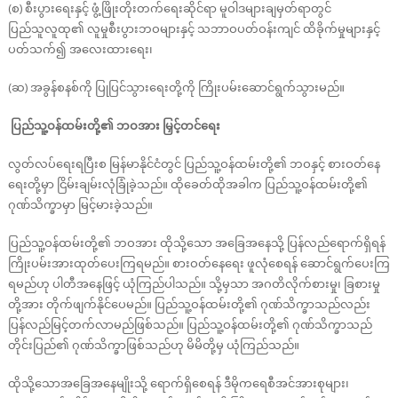
(စ) စီးပွားရေးနှင့် ဖွံ့ဖြိုးတိုးတက်ရေးဆိုင်ရာ မူဝါဒများချမှတ်ရာတွင်
ပြည်သူလူထု၏ လူမှုစီးပွားဘဝများနှင့် သဘာဝပတ်ဝန်းကျင် ထိခိုက်မှုများနှင့်
ပတ်သက်၍ အလေးထားရေး၊
(ဆ) အခွန်စနစ်ကို ပြုပြင်သွားရေးတို့ကို ကြိုးပမ်းဆောင်ရွက်သွားမည်။
ပြည်သူ့ဝန်ထမ်းတို့၏ ဘဝအား မြှင့်တင်ရေး
လွတ်လပ်ရေးရပြီးစ မြန်မာနိုင်ငံတွင် ပြည်သူ့ဝန်ထမ်းတို့၏ ဘဝနှင့် စားဝတ်နေ
ရေးတို့မှာ ငြိမ်းချမ်းလုံခြုံခဲ့သည်။ ထိုခေတ်ထိုအခါက ပြည်သူ့ဝန်ထမ်းတို့၏
ဂုဏ်သိက္ခာမှာ မြင့်မားခဲ့သည်။
ပြည်သူ့ဝန်ထမ်းတို့၏ ဘဝအား ထိုသို့သော အခြေအနေသို့ ပြန်လည်ရောက်ရှိရန်
ကြိုးပမ်းအားထုတ်ပေးကြရမည်။ စားဝတ်နေရေး ဖူလုံစေရန် ဆောင်ရွက်ပေးကြ
ရမည်ဟု ပါတီအနေဖြင့် ယုံကြည်ပါသည်။ သို့မှသာ အဂတိလိုက်စားမှု၊ ခြစားမှု
တို့အား တိုက်ဖျက်နိုင်ပေမည်။ ပြည်သူ့ဝန်ထမ်းတို့၏ ဂုဏ်သိက္ခာသည်လည်း
ပြန်လည်မြင့်တက်လာမည်ဖြစ်သည်။ ပြည်သူ့ဝန်ထမ်းတို့၏ ဂုဏ်သိက္ခာသည်
တိုင်းပြည်၏ ဂုဏ်သိက္ခာဖြစ်သည်ဟု မိမိတို့မှ ယုံကြည်သည်။
ထိုသို့သောအခြေအနေမျိုးသို့ ရောက်ရှိစေရန် ဒီမိုကရေစီအင်အားစုများ၊