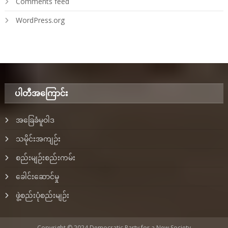
Comments feed
WordPress.org
ပါတီအ‌ကြောင်း
အခြေခံမူဝါဒ
သမိုင်းအကျဉ်း
စည်းမျဉ်းစည်းကမ်း
ခေါင်းဆောင်မှု
ဖွဲ့စည်းပုံစည်းမျဉ်း
Copyright © 2024 Democratic Party for a New Society