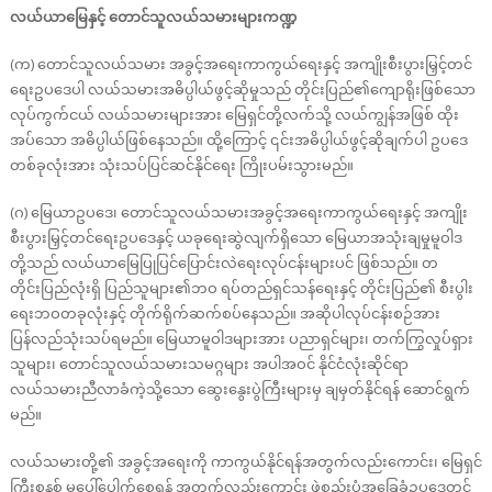
လယ်ယာမြေနှင့် တောင်သူလယ်သမားများကဏ္ဍ
(က) တောင်သူလယ်သမား အခွင့်အရေးကာကွယ်ရေးနှင့် အကျိုးစီးပွားမြှင့်တင်
ရေးဥပဒေပါ လယ်သမားအဓိပ္ပါယ်ဖွင့်ဆိုမှုသည် တိုင်းပြည်၏ကျောရိုးဖြစ်သော
လုပ်ကွက်ငယ် လယ်သမားများအား မြေရှင်တို့လက်သို့ လယ်ကျွန်အဖြစ် ထိုး
အပ်သော အဓိပ္ပါယ်ဖြစ်နေသည်။ ထို့ကြောင့် ၎င်းအဓိပ္ပါယ်ဖွင့်ဆိုချက်ပါ ဥပဒေ
တစ်ခုလုံးအား သုံးသပ်ပြင်ဆင်နိုင်ရေး ကြိုးပမ်းသွားမည်။
(ဂ) မြေယာဥပဒေ၊ တောင်သူလယ်သမားအခွင့်အရေးကာကွယ်ရေးနှင့် အကျိုး
စီးပွားမြှင့်တင်ရေးဥပဒေနှင့် ယခုရေးဆွဲလျက်ရှိသော မြေယာအသုံးချမှုမူဝါဒ
တို့သည် လယ်ယာမြေပြုပြင်ပြောင်းလဲရေးလုပ်ငန်းများပင် ဖြစ်သည်။ တ
တိုင်းပြည်လုံးရှိ ပြည်သူများ၏ဘဝ ရပ်တည်ရှင်သန်ရေးနှင့် တိုင်းပြည်၏ စီးပွါး
ရေးဘဝတခုလုံးနှင့် တိုက်ရိုက်ဆက်စပ်နေသည်။ အဆိုပါလုပ်ငန်းစဉ်အား
ပြန်လည်သုံးသပ်ရမည်။ မြေယာမူဝါဒများအား ပညာရှင်များ၊ တက်ကြွလှုပ်ရှား
သူများ၊ တောင်သူလယ်သမားသမဂ္ဂများ အပါအဝင် နိုင်ငံလုံးဆိုင်ရာ
လယ်သမားညီလာခံကဲ့သို့သော ဆွေးနွေးပွဲကြီးများမှ ချမှတ်နိုင်ရန် ဆောင်ရွက်
မည်။
လယ်သမားတို့၏ အခွင့်အရေးကို ကာကွယ်နိုင်ရန်အတွက်လည်းကောင်း၊ မြေရှင်
ကြီးစနစ် မပေါ်ပေါက်စေရန် အတွက်လည်းကောင်း ဖွဲ့စည်းပုံအခြေခံဥပဒေတွင်