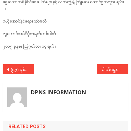
ရွေးကောက်ခံနိုင်ငံရေးပါတီများနှင့် လက်တွဲ၍ ကြိုးစား ဆောင်ရွက်သွားမည်။
။
ဗဟိုအောင်နိုင်ရေးကော်မတီ
လူ့ဘောင်သစ်ဒီမိုကရက်တစ်ပါတီ
၂၀၁၅ ခုနှစ်၊ ဩဂုတ်လ၊ ၁၄ ရက်။
Post
(၅၃) နှစ်ပြည့် ၇ ဇူလိုင် အောက်မေ့ဘွယ်အခမ်းအနားများသို့ ပေးပို့သော ဂုဏ်ပြုသဝဏ်လွှာ
ပါတီရွေးကောက်ပွဲအောင်နိုင်ရေးကော်မတီ ဖွဲ့စည်းခြင်း ( သတင်းထုတ်ပြန်ချက် (၂/၂၀၁၅) )
navigation
DPNS INFORMATION
RELATED POSTS