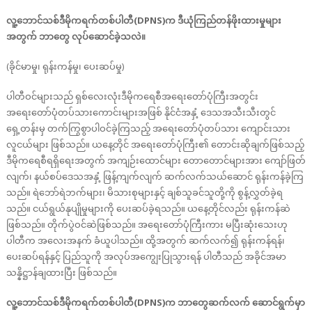
လူ့ဘောင်သစ်ဒီမိုကရက်တစ်ပါတီ(DPNS)က ဒီယုံကြည်တန်ဖိုးထားမှုများ
အတွက် ဘာတွေ လုပ်ဆောင်ခဲ့သလဲ။
(ခိုင်မာမှု၊ ရုန်းကန်မှု၊ ပေးဆပ်မှု)
ပါတီဝင်များသည် ရှစ်လေးလုံးဒီမိုကရေစီအရေးတော်ပုံကြီးအတွင်း
အရေးတော်ပုံတပ်သားကောင်းများအဖြစ် နိုင်ငံအနှံ့ ဒေသအသီးသီးတွင်
ရှေ့တန်းမှ တက်ကြွစွာပါဝင်ခဲ့ကြသည့် အရေးတော်ပုံတပ်သား ကျောင်းသား
လူငယ်များ ဖြစ်သည်။ ယနေ့တိုင် အရေးတော်ပုံကြီး၏ တောင်းဆိုချက်ဖြစ်သည့်
ဒီမိုကရေစီရရှိရေးအတွက် အကျဉ်းထောင်များ တောတောင်များအား ကျော်ဖြတ်
လျက်၊ နယ်စပ်ဒေသအနှံ့ ဖြန့်ကျက်လျက် ဆက်လက်သယ်ဆောင် ရုန်းကန်ခဲ့ကြ
သည်။ ရဲဘော်ရဲဘက်များ၊ မိသားစုများနှင့် ချစ်သူခင်သူတို့ကို စွန့်လွှတ်ခဲ့ရ
သည်။ ငယ်ရွယ်နုပျိုမှုများကို ပေးဆပ်ခဲ့ရသည်။ ယနေ့တိုင်လည်း ရုန်းကန်ဆဲ
ဖြစ်သည်။ တိုက်ပွဲဝင်ဆဲဖြစ်သည်။ အရေးတော်ပုံကြီးကား မပြီးဆုံးသေးဟု
ပါတီက အလေးအနက် ခံယူပါသည်။ ထို့အတွက် ဆက်လက်၍ ရုန်းကန်ရန်၊
ပေးဆပ်ရန်နှင့် ပြည်သူကို အလုပ်အကျွေးပြုသွားရန် ပါတီသည် အခိုင်အမာ
သန္နိဋ္ဌာန်ချထားပြီး ဖြစ်သည်။
လူ့ဘောင်သစ်ဒီမိုကရက်တစ်ပါတီ(DPNS)က ဘာတွေဆက်လက် ဆောင်ရွက်မှာ