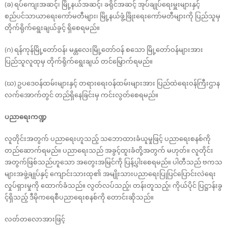
(ခ) ရပ်ကျေးအဆင့်၊ မြို့နယ်အဆင့်၊ ခရိုင်အဆင့် အုပ်ချုပ်ရေးမှူးများနှင့်
စည်ပင်သာယာရေးကော်မတီများ၊ မြို့နယ်ဖွံ့ဖြိုးရေးကော်မတီများကို ပြည်သူမှ
တိုက်ရိုက်ရွေးချယ်ခွင့် ရှိစေရမည်။
(ဂ) ရန်ကုန်မြို့တော်ဝန်၊ မန္တလေးမြို့တော်ဝန် စသော မြို့တော်ဝန်များအား
ပြည်သူလူထုမှ တိုက်ရိုက်ရွေးချယ် တင်မြှောက်ရမည်။
(ဃ) ဥပဒေဝန်ထမ်းများနှင့် တရားရေးဝန်ထမ်းများအား ပြည်ထဲရေးဝန်ကြီးဌာန
လက်အောက်တွင် တည်ရှိနေခြင်းမှ ကင်းလွတ်စေရမည်။
ပညာရေးကဏ္ဍ
လူတိုင်းအတွက် ပညာရေးဟူသည့် သဘောထားခံယူမှုဖြင့် ပညာရေးစနစ်ကို
တည်ဆောက်ရမည်။ ပညာရေးသည် အခွင့်ထူးခံတို့အတွက် မဟုတ်။ လူတိုင်း
အတွက်ဖြစ်သည်ဟူသော အတွေးအမြင်ကို ပြန့်ပွါးစေရမည်။ ပါတီသည် ဗကသ
များအဖွဲ့ချုပ်နှင့် ကျောင်းသားထု၏ အမျိုးသားပညာရေးပြုပြင်ပြောင်းလဲရေး
လှုပ်ရှားမှုကို ထောက်ခံသည်။ လွတ်လပ်သည့်၊ တန်းတူသည့်၊ ကိုယ်ပိုင် ပြဋ္ဌာန်းခွ
င့်ရှိသည့် ဒီမိုကရေစီပညာရေးစနစ်ကို တောင်းဆိုသည်။
လတ်တလောအားဖြင့်