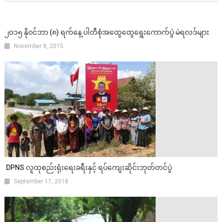
၂၀၁၅ နိုဝင်ဘာ (၈) ရက်နေ့ ပါတီစုံအထွေထွေရွေးကောက်ပွဲ မဲရလဒ်များ
November 8, 2015
DPNS လူထုစည်းရုံးရေးခရီးနှင့် ရပ်ကျေးဆိုင်းဘုတ်တင်ပွဲ
September 17, 2018