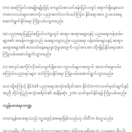
(က) အကြောင်းအမျိုးမျိုးဖြင့် ကျောင်းစာသင်ခန်းပြင်ပတွင် ရောက်ရှိနေသော
ကလေးငယ်များအားလုံး ပညာဆက်လက်သင်ကြား နိုင်ရေးအား ဥပဒေအရ
ဆောင်ရွက်နိုင်ရေး ကြိုးပမ်းသွားမည်။
(ခ) ပညာရေးပြုပြင်ပြောင်းလဲမှုတွင် ဆရာ၊ ဆရာမများနှင့် ပညာရေးဝန်ထမ်း
များ၏ အခန်းကဏ္ဍသည် အခရာကျသည်။ ပညာရေး ဝန်ထမ်းများနှင့် ဆရာ၊
ဆရာမများ၏ စားဝတ်နေရေးဖူလုံမှုအတွက် လုပ်ခလစာ တိုးမြှင့်နိုင်ရေးအား
ကြိုးပမ်းဆောင်ရွက်သွားမည်။
(ဂ) အလုပ်အကိုင်လိုအပ်လျက်ရှိသော လူငယ်များအတွက် အသက်မွေးဝမ်း
ကြောင်းပညာရပ်များ သင်ကြားနိုင်ရေး ကြိုးပမ်းဆောင်ရွက်သွားမည်။
(ဃ) ထို့ကြောင့် နိုင်ငံ၏ ပညာရေးအသုံးစရိတ်အား နိုင်ငံတကာသတ်မှတ်ချက်နှင့်
အညီ တိုင်းပြည်အသုံးစရိတ်၏ အနိမ့်ဆုံး ၂၀% သတ်မှတ်နိုင်ရန် ကြိုးပမ်းမည်။
ကျန်းမာရေးကဏ္ဍ
(က)ကျန်းမာရေးသည် လူ့အခွင့်အရေးဖြစ်သည်ဟု ပါတီက ခံယူသည်။
(ခ) လူမျိုး၊ ကိုးကွယ်သည့်ဘာသာများအား ခွဲခြားမှု မရှိစေဘဲ၊ လူမှုရေး၊ စီးပွါး