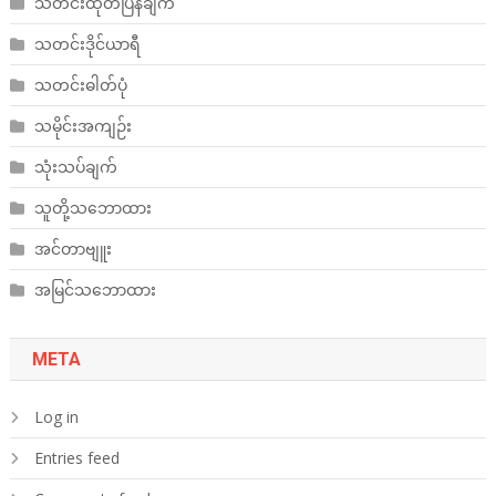
သတင်းထုတ်ပြန်ချက်
သတင်းဒိုင်ယာရီ
သတင်းဓါတ်ပုံ
သမိုင်းအကျဉ်း
သုံးသပ်ချက်
သူတို့သဘောထား
အင်တာဗျူး
အမြင်သဘောထား
META
Log in
Entries feed