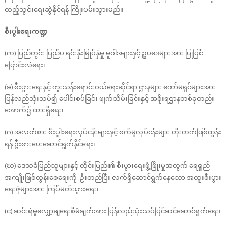
ထည့်သွင်းရေးဆွဲနိုင်ရန် ကြိုးပမ်းသွားမည်။
စီးပွါးရေးကဏ္ဍ
(က) ပြည်တွင်း ပြည်ပ ရင်းနှီးမြုပ်နှံမှု မူဝါဒများနှင့် ဥပဒေများအား ပြုပြင်
ပြောင်းလဲရေး၊
(ခ) စီးပွားရေးနှင့် ကူးသန်းရောင်းဝယ်ရေးဆိုင်ရာ ဌာနများ ကော်မရှင်များအား
ပြန်လည်သုံးသပ်၍ ပေါင်းစပ်ခြင်း ဖျက်သိမ်းခြင်းနှင့် အစိုးရဌာနတစ်ခုတည်း
အောက်၌ ထားရှိရေး၊
(ဂ) အလတ်စား စီးပွါးရေးလုပ်ငန်းများနှင့် စက်မှုလုပ်ငန်းများ တိုးတက်ဖြစ်ထွန်း
ရန် ဦးစားပေးဆောင်ရွက်နိုင်ရေး၊
(ဃ) ဒေသခံပြည်သူများနှင့် တိုင်းပြည်၏ စီးပွားရေးဖွံ့ဖြိုးမှုအတွက် ရေရှည်
အကျိုးဖြစ်ထွန်းစေရေးကို ဦးတည်ပြီး လက်ရှိဆောင်ရွက်နေသော အထူးစီးပွား
ရေးဇုံများအား ကြပ်မတ်သွားရေး၊
(င) ဆင်းရဲမှုလျှော့ချရေးစီမံချက်အား ပြန်လည်သုံးသပ်ပြင်ဆင်ဆောင်ရွက်ရေး၊