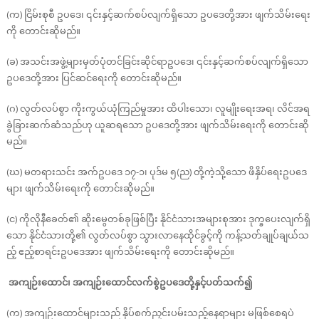
(က) ငြိမ်းစုစီ ဥပဒေ၊ ၎င်းနှင့်ဆက်စပ်လျက်ရှိသော ဥပဒေတို့အား ဖျက်သိမ်းရေး
ကို တောင်းဆိုမည်။
(ခ) အသင်းအဖွဲ့များမှတ်ပုံတင်ခြင်းဆိုင်ရာဥပဒေ၊ ၎င်းနှင့်ဆက်စပ်လျက်ရှိသော
ဥပဒေတို့အား ပြင်ဆင်ရေးကို တောင်းဆိုမည်။
(ဂ) လွတ်လပ်စွာ ကိုးကွယ်ယုံကြည်မှုအား ထိပါးသော၊ လူမျိုးရေးအရ၊ လိင်အရ
ခွဲခြားဆက်ဆံသည်ဟု ယူဆရသော ဥပဒေတို့အား ဖျက်သိမ်းရေးကို တောင်းဆို
မည်။
(ဃ) မတရားသင်း အက်ဥပဒေ ၁၇-၁၊ ပုဒ်မ ၅(ည) တို့ကဲ့သို့သော ဖိနှိပ်ရေးဥပဒေ
များ ဖျက်သိမ်းရေးကို တောင်းဆိုမည်။
(င) ကိုလိုနီခေတ်၏ ဆိုးမွေတစ်ခုဖြစ်ပြီး နိုင်ငံသားအများစုအား ဒုက္ခပေးလျက်ရှိ
သော နိုင်ငံသားတို့၏ လွတ်လပ်စွာ သွားလာနေထိုင်ခွင့်ကို ကန့်သတ်ချုပ်ချယ်သ
ည့် ဧည့်စာရင်းဥပဒေအား ဖျက်သိမ်းရေးကို တောင်းဆိုမည်။
အကျဉ်းထောင်၊ အကျဉ်းထောင်လက်စွဲဥပဒေတို့နှင့်ပတ်သက်၍
(က) အကျဉ်းထောင်များသည် နှိပ်စက်ညှင်းပမ်းသည့်နေရာများ မဖြစ်စေရပဲ