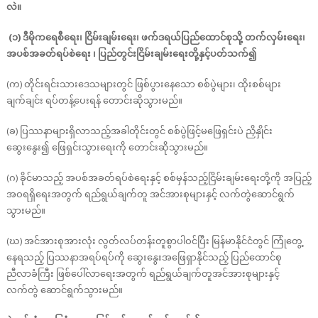
လဲ။
(၁) ဒီမိုကရေစီရေး၊ ငြိမ်းချမ်းရေး၊ ဖက်ဒရယ်ပြည်ထောင်စုသို့ တက်လှမ်းရေး၊
အပစ်အခတ်ရပ်စဲရေး ၊ ပြည်တွင်းငြိမ်းချမ်းရေးတို့နှင့်ပတ်သက်၍
(က) တိုင်းရင်းသားဒေသများတွင် ဖြစ်ပွားနေသော စစ်ပွဲများ၊ ထိုးစစ်များ
ချက်ချင်း ရပ်တန့်ပေးရန် တောင်းဆိုသွားမည်။
(ခ) ပြဿနာများရှိလာသည့်အခါတိုင်းတွင် စစ်ပွဲဖြင့်မဖြေရှင်းပဲ ညှိနှိုင်း
ဆွေးနွေး၍ ဖြေရှင်းသွားရေးကို တောင်းဆိုသွားမည်။
(ဂ) ခိုင်မာသည့် အပစ်အခတ်ရပ်စဲရေးနှင့် စစ်မှန်သည့်ငြိမ်းချမ်းရေးတို့ကို အပြည့်
အဝရရှိရေးအတွက် ရည်ရွယ်ချက်တူ အင်အားစုများနှင့် လက်တွဲဆောင်ရွက်
သွားမည်။
(ဃ) အင်အားစုအားလုံး လွတ်လပ်တန်းတူစွာပါဝင်ပြီး မြန်မာနိုင်ငံတွင် ကြုံတွေ့
နေရသည့် ပြဿနာအရပ်ရပ်ကို ဆွေးနွေးအဖြေရှာနိုင်သည့် ပြည်ထောင်စု
ညီလာခံကြီး ဖြစ်ပေါ်လာရေးအတွက် ရည်ရွယ်ချက်တူအင်အားစုများနှင့်
လက်တွဲ ဆောင်ရွက်သွားမည်။