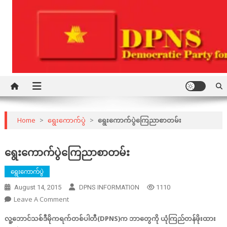
Skip
to
content
Democratic Party for a New Society
DPNS
Home
>
ရွေးကောက်ပွဲ
>
ရွေးကောက်ပွဲကြေညာစာတမ်း
ရွေးကောက်ပွဲကြေညာစာတမ်း
ရွေးကောက်ပွဲ
August 14, 2015
DPNS INFORMATION
1110
On
Leave A Comment
ရွေးကောက်ပွဲ
လူ့ဘောင်သစ်ဒီမိုကရက်တစ်ပါတီ(DPNS)က ဘာတွေကို ယုံကြည်တန်ဖိုးထား
ကြေညာစာတမ်း