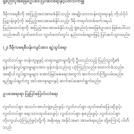
ဖွဲ့စည်းပုံအခြေခံဥပဒေ ပြင်ဆင်ရေးနှင့်ပတ်သက်၍
ဒီမိုကရေစီကို အပြည့်အဝအာမခံနိုင်သည့်၊ အမျိုးသားတန်းတူရေးနှင့် ကိုယ်ပိုင်
ပြဋ္ဌာန်းခွင့်ကို အပြည့်အဝအာမခံနိုင်သည့်၊ ဒီမို ကရက်တစ်ဖက်ဒရယ်
ပြည်ထောင်စုကို အပြည့်အဝအာမခံနိုင်သည့် ဖွဲ့စည်းပုံအခြေခံဥပဒေ ဖြစ်ပေါ်လာ
သည်အထိ လွှတ်တော်ပ၊ လွှတ်တော်တွင်း နည်းလမ်းများဖြင့် ပြင်ဆင်သွားမည်။
(၂) ဒီမိုကရေစီဝန်းကျင်အား ချဲ့ထွင်ရေး
လွတ်လပ်မှု၊ တန်းတူမှုနှင့် တရားမျှတမှုတို့ကို ဦးတည်သည့် ပြည်သူတို့၏
ရုန်းကန်လှုပ်ရှားမှုများအား မှန်ကန်သည်ဟု ယုံကြည်သည်။ ထောက်ခံသည်။
အဆိုပါ လှုပ်ရှားမှုများ အောင်မြင်စေရေးအတွက် ဆက်လက်ကြိုးပမ်းမည်။
ရည်ရွယ်ချက်တူ အင်အားစုများနှင့် ဆက်စပ်ဆောင်ရွက်မည်။
ဥပဒေရေးရာ ပြုပြင်ပြောင်းလဲရေး
လွတ်လပ်စွာ အသင်းအပင်းဖွဲ့စည်းခွင့်၊ လွတ်လပ်စွာ ထုတ်ဖော်ပြောဆိုခွင့်၊
လွတ်လပ်စွာ ရေးသားထုတ်ဝေခွင့်၊ လွတ်လပ်စွာ စုစည်းခွင့်၊ လွတ်လပ်စွာ
ကိုးကွယ်ယုံကြည်ခွင့်တို့ကို အစိုးရမှ အခိုင်အမာ အာမခံရမည်။ ထို့ကြောင့် ပါတီ
သည်