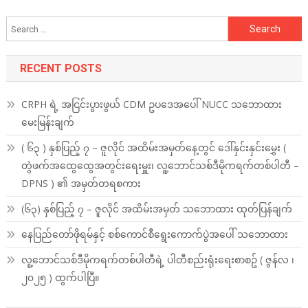
Search
for:
RECENT POSTS
CRPH ရဲ့ အငြင်းပွားဖွယ် CDM ဥပဒေအပေါ် NUCC သဘောထား
မေးမြန်းချက်
( ၆၃ ) နှစ်ပြည့် ၇ – ဇူလိုင် အထိမ်းအမှတ်နေ့တွင် ဒေါ်နှင်းနှင်းမွှေး (
တွဲဖက်အထွေထွေအတွင်းရေးမှူး၊ လူ့ဘောင်သစ်ဒီမိုကရက်တစ်ပါတီ –
DPNS ) ၏ အမှတ်တရစကား
(၆၃) နှစ်ပြည့် ၇ – ဇူလိုင် အထိမ်းအမှတ် သဘောထား ထုတ်ပြန်ချက်
နေပြည်တော်ဖိုရမ်နှင့် စစ်ကောင်စီရွေးကောက်ပွဲအပေါ် သဘောထား
လူ့ဘောင်သစ်ဒီမိုကရက်တစ်ပါတီရဲ့ ပါတီစည်းရုံးရေးစာစဥ် ( ဇွန်လ ၊
၂၀၂၅ ) ထွက်ပါပြီ။