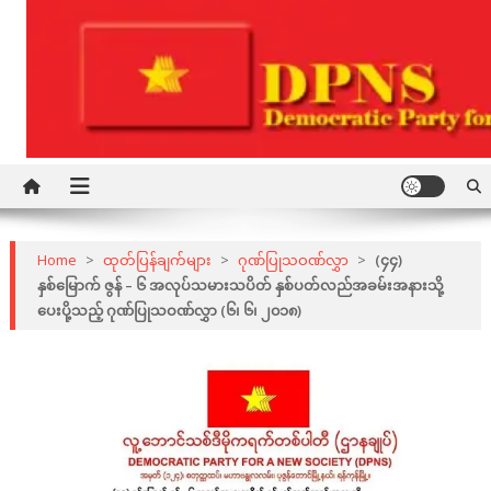
Skip
to
content
Democratic Party for a New Society
DPNS
Home
>
ထုတ်ပြန်ချက်များ
>
ဂုဏ်ပြုသဝဏ်လွှာ
>
(၄၄)
နှစ်မြောက် ဇွန် – ၆ အလုပ်သမားသပိတ် နှစ်ပတ်လည်အခမ်းအနားသို့
ပေးပို့သည့် ဂုဏ်ပြုသဝဏ်လွှာ (၆၊ ၆၊ ၂၀၁၈)