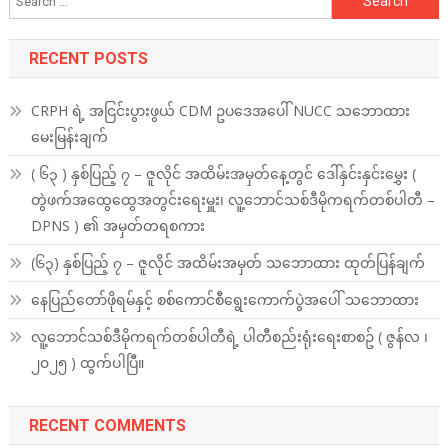
for:
RECENT POSTS
CRPH ရဲ့ အငြင်းပွားဖွယ် CDM ဥပဒေအပေါ် NUCC သဘောထား
မေးမြန်းချက်
( ၆၃ ) နှစ်ပြည့် ၇ – ဇူလိုင် အထိမ်းအမှတ်နေ့တွင် ဒေါ်နှင်းနှင်းမွှေး (
တွဲဖက်အထွေထွေအတွင်းရေးမှူး၊ လူ့ဘောင်သစ်ဒီမိုကရက်တစ်ပါတီ –
DPNS ) ၏ အမှတ်တရစကား
(၆၃) နှစ်ပြည့် ၇ – ဇူလိုင် အထိမ်းအမှတ် သဘောထား ထုတ်ပြန်ချက်
နေပြည်တော်ဖိုရမ်နှင့် စစ်ကောင်စီရွေးကောက်ပွဲအပေါ် သဘောထား
လူ့ဘောင်သစ်ဒီမိုကရက်တစ်ပါတီရဲ့ ပါတီစည်းရုံးရေးစာစဥ် ( ဇွန်လ ၊
၂၀၂၅ ) ထွက်ပါပြီ။
RECENT COMMENTS