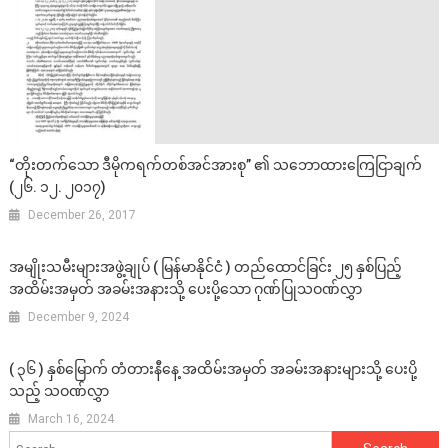
“တိုးတက်သော ဒီမိုကရက်တစ်အင်အားစု” ၏ သဘောထားကြေငြာချက်
(၂၆. ၁၂. ၂၀၁၇)
December 26, 2017
အမျိုးသမီးများအဖွဲ့ချုပ် ( မြန်မာနိုင်ငံ ) တည်ထောင်ခြင်း ၂၅ နှစ်ပြည့်
အထိမ်းအမှတ် အခမ်းအနားသို့ ပေးပို့သော ဂုဏ်ပြုသဝဏ်လွှာ
December 9, 2024
( ၃၆ ) နှစ်မြောက် တံတားနီနေ့ အထိမ်းအမှတ် အခမ်းအနားများသို့ ပေးပို့
သည့် သဝဏ်လွှာ
March 16, 2024
Search