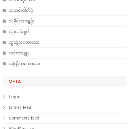
သတင်းဓါတ်ပုံ
သမိုင်းအကျဉ်း
သုံးသပ်ချက်
သူတို့သဘောထား
အင်တာဗျူး
အမြင်သဘောထား
META
Log in
Entries feed
Comments feed
WordPress.org