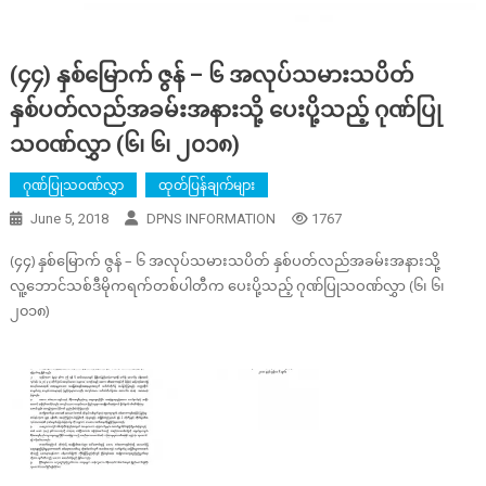
(၄၄) နှစ်မြောက် ဇွန် – ၆ အလုပ်သမားသပိတ်
နှစ်ပတ်လည်အခမ်းအနားသို့ ပေးပို့သည့် ဂုဏ်ပြု
သဝဏ်လွှာ (၆၊ ၆၊ ၂၀၁၈)
ဂုဏ်ပြုသဝဏ်လွှာ
ထုတ်ပြန်ချက်များ
June 5, 2018
DPNS INFORMATION
1767
(၄၄) နှစ်မြောက် ဇွန် – ၆ အလုပ်သမားသပိတ် နှစ်ပတ်လည်အခမ်းအနားသို့
လူ့ဘောင်သစ်ဒီမိုကရက်တစ်ပါတီက ပေးပို့သည့် ဂုဏ်ပြုသဝဏ်လွှာ (၆၊ ၆၊
၂၀၁၈)