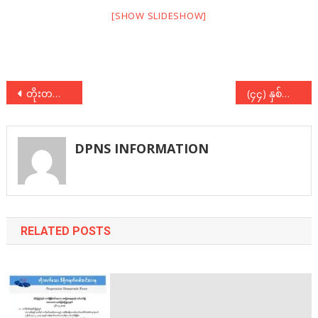
[SHOW SLIDESHOW]
Post
တိုးတက်သောဒီမိုကရက်တစ်အင်အားစု(PDF) အစည်းအဝေး ပြုလုပ်
(၄၄) နှစ်မြောက် ၇၄-၇၅-၇၆ အလုပ်သမားအရေးအခင်းနှင့် ကျောင်းသားလှုပ်ရှားမှုနှစ်ပတ်လည်အခမ်းအနား
navigation
DPNS INFORMATION
RELATED POSTS