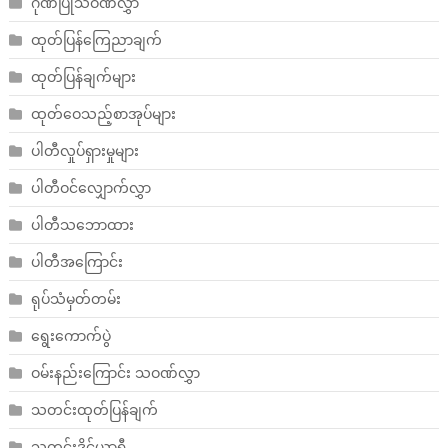
ဂုဏ်ပြုသဝဏ်လွှာ
ထုတ်ပြန်ကြေညာချက်
ထုတ်ပြန်ချက်များ
ထုတ်ဝေသည့်စာအုပ်များ
ပါတီလှုပ်ရှားမှုများ
ပါတီဝင်လျှောက်လွှာ
ပါတီသဘောထား
ပါတီအကြောင်း
ရုပ်သံမှတ်တမ်း
ရွေးကောက်ပွဲ
ဝမ်းနည်းကြောင်း သဝဏ်လွှာ
သတင်းထုတ်ပြန်ချက်
သတင်းဒိုင်ယာရီ