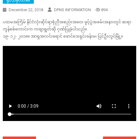
ရုပ်သံမှတ်တမ်း
December 22, 2018
DPNS INFORMATION
894
ပထမအကြိမ် နိုင်ငံလုံးဆိုင်ရာစုံညီအစည်းအဝေး ဖွင့်ပွဲအခမ်းအနားတွင် ဆရာ
ကွန်စစ်ကောင်းက ကဗျာရွတ်ဆို ဂုဏ်ပြုခဲ့ပါသည်။
၁၉- ၁၂- ၂၀၁၈။ အာရှအလင်းရောင် ဖောင်ဒေးရှင်းခန်းမ၊ ပြင်ဦးလွင်မြို့။