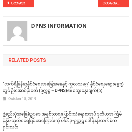
Post
ပထမအကြိမ် နိုင်ငံလုံးဆိုင်ရာစုံညီအစည်းအဝေး ဖွင့်ပွဲအခမ်းအနားတွင် ဖက်ဒရယ်ဒီမိုကရက်တစ်တပ်ဦးမှ ဦးမြအေး ပြောကြားသည့် အမှတ်တရစကား။
ပထမအကြိမ် နိုင်ငံလုံးဆိုင်ရာစုံညီအစည်းအဝေး ဖွင့်ပွဲအခမ်းအနားတွင် ဆရာအမ်ငြိမ်းက ကဗျာရွတ်ဆို ဂုဏ်ပြု
navigation
DPNS INFORMATION
RELATED POSTS
“လက်ရှိမြန်မာ့နိုင်ငံရေးအခြေအနေနှင့် ကုလသမဂ္ဂ” နိုင်ငံရေးဆွေးနွေးပွဲ
တွင် ဦးအောင်မိုးဇော် (ဥက္ကဋ္ဌ – DPNS)၏ ဆွေးနွေးချက်(၁)
October 15, 2019
ဖွဲ့စည်းပုံအခြေခံဥပဒေ အနှစ်သာရပြောင်းလဲရေးစာအုပ် ဒုတိယအကြိမ်
ပုံနှိပ် ထုတ်ဝေရခြင်းအကြောင်းကို ပါတီဒု-ဥက္ကဋ္ဌ ဒေါ်နိုးနိုးထက်စံက
ရှင်းလင်း