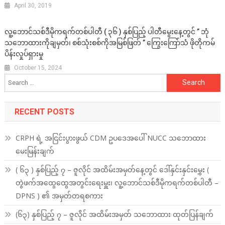
April 30, 2019
လူ့ဘောင်သစ်ဒီမိုကရက်တစ်ပါတီ ( ၃၆ ) နှစ်ပြည့် ပါတီမွေးနေ့တွင် ” ဘုံ
သဘောထားကိုချမှတ်၊ စစ်သုံးစစ်ကိုအမြစ်ဖြတ် ” ကြွေးကြော်သံ ဖိုတိုကမ်
ပိန်းလှုပ်ရှားမှု
October 15, 2024
Search
for:
RECENT POSTS
CRPH ရဲ့ အငြင်းပွားဖွယ် CDM ဥပဒေအပေါ် NUCC သဘောထား
မေးမြန်းချက်
( ၆၃ ) နှစ်ပြည့် ၇ – ဇူလိုင် အထိမ်းအမှတ်နေ့တွင် ဒေါ်နှင်းနှင်းမွှေး (
တွဲဖက်အထွေထွေအတွင်းရေးမှူး၊ လူ့ဘောင်သစ်ဒီမိုကရက်တစ်ပါတီ –
DPNS ) ၏ အမှတ်တရစကား
(၆၃) နှစ်ပြည့် ၇ – ဇူလိုင် အထိမ်းအမှတ် သဘောထား ထုတ်ပြန်ချက်