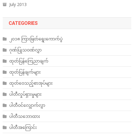
July 2013
CATEGORIES
၂၀၁၈ ကြားဖြတ်ရွေးကောက်ပွဲ
ဂုဏ်ပြုသဝဏ်လွှာ
ထုတ်ပြန်ကြေညာချက်
ထုတ်ပြန်ချက်များ
ထုတ်ဝေသည့်စာအုပ်များ
ပါတီလှုပ်ရှားမှုများ
ပါတီဝင်လျှောက်လွှာ
ပါတီသဘောထား
ပါတီအကြောင်း