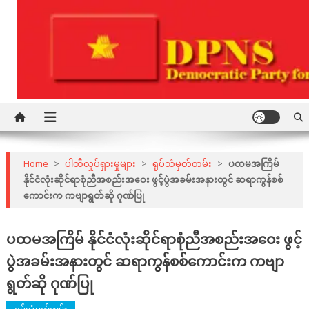
Skip
to
content
Democratic Party for a New Society
DPNS
Home
>
ပါတီလှုပ်ရှားမှုများ
>
ရုပ်သံမှတ်တမ်း
>
ပထမအကြိမ်
နိုင်ငံလုံးဆိုင်ရာစုံညီအစည်းအဝေး ဖွင့်ပွဲအခမ်းအနားတွင် ဆရာကွန်စစ်
ကောင်းက ကဗျာရွတ်ဆို ဂုဏ်ပြု
ပထမအကြိမ် နိုင်ငံလုံးဆိုင်ရာစုံညီအစည်းအဝေး ဖွင့်
ပွဲအခမ်းအနားတွင် ဆရာကွန်စစ်ကောင်းက ကဗျာ
ရွတ်ဆို ဂုဏ်ပြု