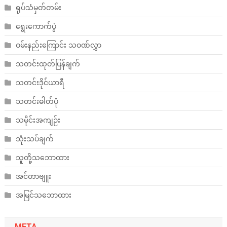
ရုပ်သံမှတ်တမ်း
ရွေးကောက်ပွဲ
ဝမ်းနည်းကြောင်း သဝဏ်လွှာ
သတင်းထုတ်ပြန်ချက်
သတင်းဒိုင်ယာရီ
သတင်းဓါတ်ပုံ
သမိုင်းအကျဉ်း
သုံးသပ်ချက်
သူတို့သဘောထား
အင်တာဗျူး
အမြင်သဘောထား
META