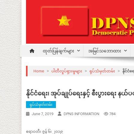
Skip
to
content
Democratic Party for a New Society
DPNS
ထုတ်ပြန်ချက်များ
အမြင်သဘောထား
Home
>
ပါတီလှုပ်ရှားမှုများ
>
ရုပ်သံမှတ်တမ်း
>
နိုင်င
နိုင်ငံရေး၊ အုပ်ချုပ်ရေးနှင့် စီးပွားရေး
ရုပ်သံမှတ်တမ်း
June 7, 2019
DPNS INFORMATION
784
ဧရာဝတီ၊ ဇွန် ၆၊ ၂၀၁၉