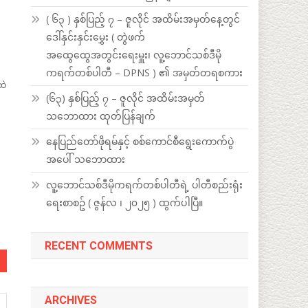
( ၆၃ ) နှစ်ပြည့် ၇ – ဇူလိုင် အထိမ်းအမှတ်နေ့တွင်
ဒေါ်နှင်းနှင်းမွှေး ( တွဲဖက်
အထွေထွေအတွင်းရေးမှူး၊ လူ့ဘောင်သစ်ဒီမို
ကရက်တစ်ပါတီ – DPNS ) ၏ အမှတ်တရစကား
ထဲ
(၆၃) နှစ်ပြည့် ၇ – ဇူလိုင် အထိမ်းအမှတ်
သဘောထား ထုတ်ပြန်ချက်
နေပြည်တော်ဖိုရမ်နှင့် စစ်ကောင်စီရွေးကောက်ပွဲ
အပေါ် သဘောထား
လူ့ဘောင်သစ်ဒီမိုကရက်တစ်ပါတီရဲ့ ပါတီစည်းရုံး
ရေးစာစဥ် ( ဇွန်လ ၊ ၂၀၂၅ ) ထွက်ပါပြီ။
RECENT COMMENTS
ARCHIVES