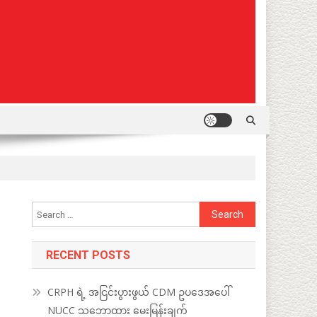
Search
for:
RECENT POSTS
CRPH ရဲ့ အငြင်းပွားဖွယ် CDM ဥပဒေအပေါ်
NUCC သဘောထား မေးမြန်းချက်