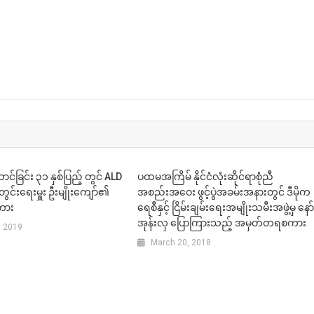
N
်ခြင်း ၃၁ နှစ်ပြည့် တွင် ALD
ပထမအကြိမ် နိုင်ငံလုံးဆိုင်ရာစုံညီ
်းရေးမှူး ဦးမျိုးကျော်၏
အစည်းအဝေး ဖွင့်ပွဲအခမ်းအနားတွင် ဒီမိုက
ကား
ရေစီနှင့် ငြိမ်းချမ်းရေးအမျိုးသမီးအဖွဲ့မှ နော
အုန်းလှ ပြောကြားသည့် အမှတ်တရစကား
, 2019
March 20, 2018