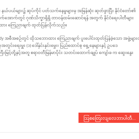
ေး နယ်ပယ်များ၌ ဆုပ်ကိုင် ပတ်သက်နေမှုများမှ အမြန်ဆုံး ဆုတ်ခွာပြီး နိုင်ငံတော်၏
လက်အောက်တွင် ဂုဏ်သိက္ခာရှိရှိ တာဝန်ထမ်းဆောင်ရန် အတွက် နိုင်ငံရေးပါတီများ
ောထား ကြေညာချက် ထုတ်ပြန်လိုက်သည်။
 အစီအစဉ်တွင် ထိုသဘောထား ကြေညာချက် ပူးပေါင်းထုတ်ပြန်ခဲ့သော အဖွဲ့များ
ရေးမှူး (၁) ဒေါ်နှင်းနှင်းမွှေး၊ ပြည်ထောင်စု ရှေ့နေများနှင့် ဥပဒေ
းမြင့်တို့နှင့်အတူ ဧရာဝတီမြန်မာပိုင်း သတင်းထောက်ချုပ် ကျော်ခ က ဆွေးနွေး
သြစတြေးလျလေဘာပါတီက ကြီးမှူးပြုလုပ်သော အမျိုးသမီးကိုယ်စားလှယ်လောင်းများဆိုင်ရာ သင်တန်း တက်ရောက်