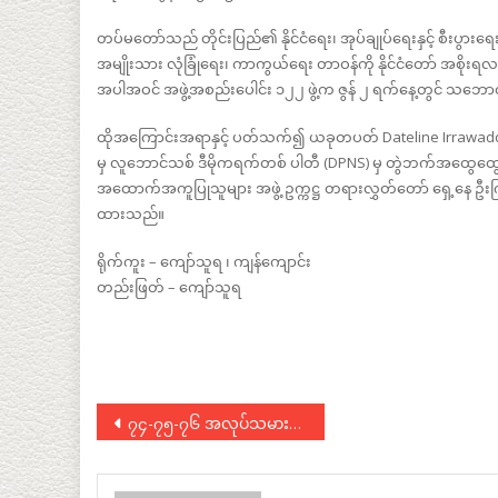
တပ်မတော်သည် တိုင်းပြည်၏ နိုင်ငံရေး၊ အုပ်ချုပ်ရေးနှင့် စီးပွားရ
အမျိုးသား လုံခြုံရေး၊ ကာကွယ်ရေး တာဝန်ကို နိုင်ငံတော် အစိုးရ
အပါအဝင် အဖွဲ့အစည်းပေါင်း ၁၂၂ ဖွဲ့က ဇွန် ၂ ရက်နေ့တွင် သဘ
ထိုအကြောင်းအရာနှင့် ပတ်သက်၍ ယခုတပတ် Dateline Irrawaddy
မှ လူဘောင်သစ် ဒီမိုကရက်တစ် ပါတီ (DPNS) မှ တွဲဘက်အထွေထွေအတွင်း
အထောက်အကူပြုသူများ အဖွဲ့ ဥက္ကဋ္ဌ တရားလွှတ်တော် ရှေ့နေ ဦးကြီ
ထားသည်။
ရိုက်ကူး – ကျော်သူရ ၊ ကျန်ကျောင်း
တည်းဖြတ် – ကျော်သူရ
Post
၇၄-၇၅-၇၆ အလုပ်သမားအရေးအခင်းနှင့် ကျောင်းသားလှုပ်ရှားမှု ၄၅ နှစ်မြောက် နှစ်ပတ်လည်အခမ်းအနား တက်ရောက်
navigation