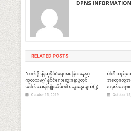
DPNS INFORMATIO
RELATED POSTS
“လက်ရှိမြန်မာ့နိုင်ငံရေးအခြေအနေနှင့်
ပါတီ တည်ထောင
ကုလသမဂ္ဂ” နိုင်ငံရေးဆွေးနွေးပွဲတွင်
အထွေထွေအတွင
ဒေါက်တာရန်မျိုးသိမ်း၏ ဆွေးနွေးချက်(၂)
အမှတ်တရစ
October 15, 2019
October 15