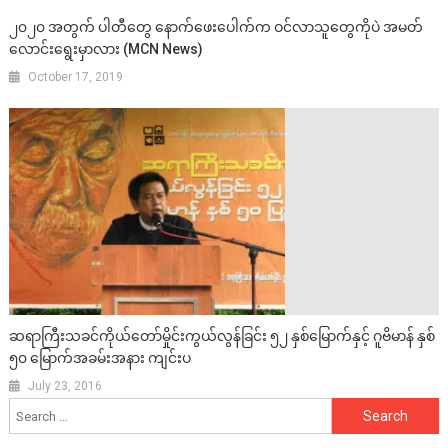
၂၀၂၀ အတွက် ပါတီတွေ နောက်ဖေးပေါက်က ဝင်လာသူတွေကိုပဲ အမတ်
လောင်းရွေးမှာလား (MCN News)
October 17, 2019
ဆရာကြီးသခင်ကိုယ်တော်မှိုင်းကွယ်လွန်ခြင်း ၅၂ နှစ်မြောက်နှင့် ဂူဗိမာန် နှစ်
၅၀ မြောက်အခမ်းအနား ကျင်းပ
July 23, 2016
Search
for: