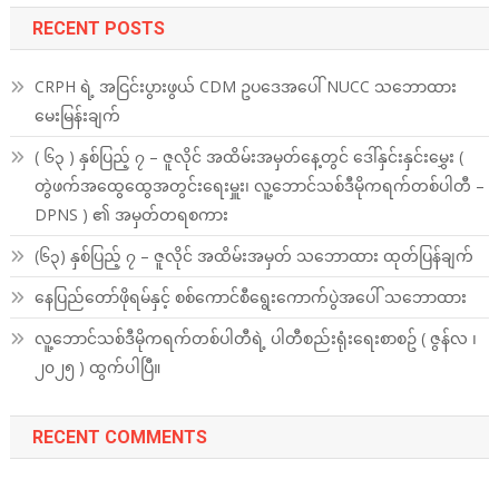
RECENT POSTS
CRPH ရဲ့ အငြင်းပွားဖွယ် CDM ဥပဒေအပေါ် NUCC သဘောထား
မေးမြန်းချက်
( ၆၃ ) နှစ်ပြည့် ၇ – ဇူလိုင် အထိမ်းအမှတ်နေ့တွင် ဒေါ်နှင်းနှင်းမွှေး (
တွဲဖက်အထွေထွေအတွင်းရေးမှူး၊ လူ့ဘောင်သစ်ဒီမိုကရက်တစ်ပါတီ –
DPNS ) ၏ အမှတ်တရစကား
(၆၃) နှစ်ပြည့် ၇ – ဇူလိုင် အထိမ်းအမှတ် သဘောထား ထုတ်ပြန်ချက်
နေပြည်တော်ဖိုရမ်နှင့် စစ်ကောင်စီရွေးကောက်ပွဲအပေါ် သဘောထား
လူ့ဘောင်သစ်ဒီမိုကရက်တစ်ပါတီရဲ့ ပါတီစည်းရုံးရေးစာစဥ် ( ဇွန်လ ၊
၂၀၂၅ ) ထွက်ပါပြီ။
RECENT COMMENTS