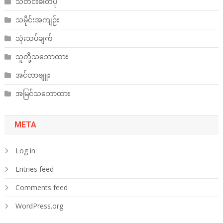
သတင်းဓါတ်ပုံ
သမိုင်းအကျဉ်း
သုံးသပ်ချက်
သူတို့သဘောထား
အင်တာဗျူး
အမြင်သဘောထား
META
Log in
Entries feed
Comments feed
WordPress.org