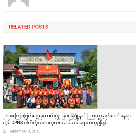
RELATED POSTS
၂၀၁၈ ကြားဖြတ်ရွေးကောက်ပွဲ၌ မြင်းခြံမြို့နယ်ပြည်သူ့လွှတ်တော်နေရာ
တွင် DPNS ပါတီကိုယ်စားလှယ်လောင်း ဝင်ရောက်ယှဉ်ပြိုင်
September 3, 2018