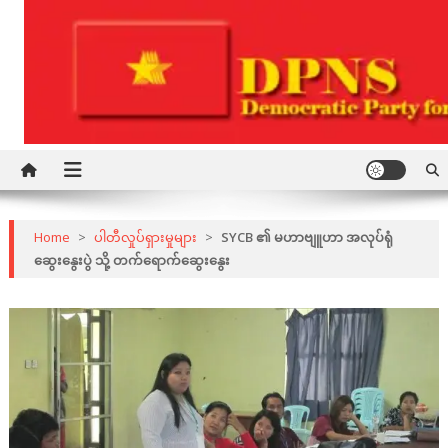
Skip
to
content
Democratic Party for a New Society
DPNS
Home
>
ပါတီလှုပ်ရှားမှုများ
>
SYCB ၏ မဟာဗျူဟာ အလုပ်ရုံ
ဆွေးနွေးပွဲ သို့ တက်ရောက်ဆွေးနွေး