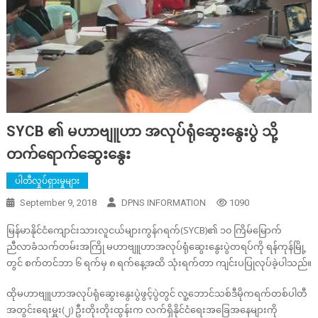
SYCB ၏ မဟာဗျူဟာ အလုပ်ရုံဆွေးနွေးပွဲ သို့
တက်ရောက်ဆွေးနွေး
ပါတီလှုပ်ရှားမှုများ
September 9, 2018
DPNS INFORMATION
1090
မြန်မာနိုင်ငံကျောင်းသားလူငယ်များကွန်ဂရက်(SYCB)၏ ၁၀ ကြိမ်မြောက်
ညီလာခံသက်တမ်းအကြို မဟာဗျူဟာအလုပ်ရုံဆွေးနွေးပွဲတရပ်ကို ရန်ကုန်မြို့
တွင် စက်တင်ဘာ ၆ ရက်မှ ၈ ရက်နေ့အထိ သုံးရက်တာ ကျင်းပပြုလုပ်ခဲ့ပါသည်။
ထိုမဟာဗျူဟာအလုပ်ရုံဆွေးနွေးပွဲဖွင့်ပွဲတွင် လူ့ဘောင်သစ်ဒီမိုကရက်တစ်ပါတီ
အတွင်းရေးမှူး(၂) ဦးတိုးတိုးထွန်းက လက်ရှိနိုင်ငံရေးအခြေအနေများကို