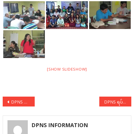
[SHOW SLIDESHOW]
Post
DPNS မြင်းခြံရွေးကောက်ပွဲအောင်နိုင်ရေး(၉၊ ၉၊ ၂၀၁၈)
DPNS ရပ်ကျေးဆိုင်းဘုတ်တင်ပွဲနှင့် လူထုစည်းရုံးရေးခရီး
navigation
DPNS INFORMATION