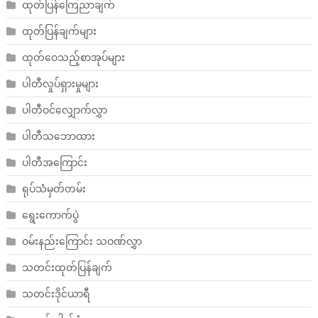
ထုတ်ပြန်ကြေညာချက်
ထုတ်ပြန်ချက်များ
ထုတ်ဝေသည့်စာအုပ်များ
ပါတီလှုပ်ရှားမှုများ
ပါတီဝင်လျှောက်လွှာ
ပါတီသဘောထား
ပါတီအကြောင်း
ရုပ်သံမှတ်တမ်း
ရွေးကောက်ပွဲ
ဝမ်းနည်းကြောင်း သဝဏ်လွှာ
သတင်းထုတ်ပြန်ချက်
သတင်းဒိုင်ယာရီ