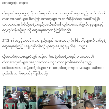
ဆွေးနွေးခဲ့ပါသည်။
ထို့နောက် ဆွေးနွေးပွဲသို့ တက်ရောက်လာသော အဖွဲ့ဝင်အဖွဲ့အစည်းအသီးသီး၏
ကိုယ်စားလှယ်များ၊ ဖိတ်ကြားထားသူများက လက်ရှိနိုင်ငံရေးအပေါ် အမြင်
သဘောထား၊ မိမိတို့အဖွဲ့အစည်းအသီးသီး၏ လှုပ်ရှားဆောင်ရွက်နေမှုများနှင့်
ရှေ့လုပ်ငန်းစဉ်များကို ဆွေးနွေးဖလှယ်ခဲ့ကြပါသည်။
SYCB ၏ အခွင့်အလမ်း၊ အားနည်းချက်၊ အားသာချက်၊ စိန်ခေါ်မှုများကို အုပ်စုဖွဲ့
ဆွေးနွေးခဲ့ကြပြီး ရှေ့လုပ်ငန်းစဉ်များကို ရေးဆွဲချမှတ်ခဲ့ပါသည်။
ထိုအလုပ်ရုံဆွေးနွေးပွဲတွင် ကွန်ဂရက်အဖွဲ့ဝင်အဖွဲ့အစည်းမှ သဘာပတိ
ကိုယ်စားလှယ်များ၊ အရင်သက်တမ်းတွင် တာဝန်ထမ်းဆောင်ခဲ့သည့်
ခေါင်းဆောင်များ၊ ရုံးအဖွဲ့ဝင်များ၊ YTC ကျောင်းသူကျောင်းသားများအပါအဝင်
၃၀နီးပါး တက်ရောက်ခဲ့ကြပါသည်။