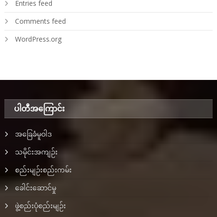
Entries feed
Comments feed
WordPress.org
ပါတီအ‌ကြောင်း
အခြေခံမူဝါဒ
သမိုင်းအကျဉ်း
စည်းမျဉ်းစည်းကမ်း
ခေါင်းဆောင်မှု
ဖွဲ့စည်းပုံစည်းမျဉ်း