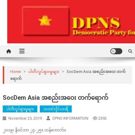
Skip
to
content
Democratic Party for a New Society
DPNS
Home
>
ပါတီလှုပ်ရှားမှုများ
>
SocDem Asia အစည်းအဝေး တက်
ရောက်
SocDem Asia အစည်းအဝေး တက်ရောက်
ပါတီလှုပ်ရှားမှုများ
သတင်းဒိုင်ယာရီ
November 25, 2019
DPNS INFORMATION
2392
၂၀၁၉၊ နိုဝင်ဘာ ၂၄-၂၅။ ဘန်ကောက်။