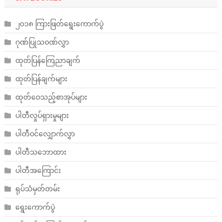
၂၀၁၈ ကြားဖြတ်ရွေးကောက်ပွဲ
ဂုဏ်ပြုသဝဏ်လွှာ
ထုတ်ပြန်ကြေညာချက်
ထုတ်ပြန်ချက်များ
ထုတ်ဝေသည့်စာအုပ်များ
ပါတီလှုပ်ရှားမှုများ
ပါတီဝင်လျှောက်လွှာ
ပါတီသဘောထား
ပါတီအကြောင်း
ရုပ်သံမှတ်တမ်း
ရွေးကောက်ပွဲ