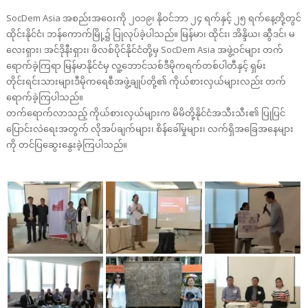
SocDem Asia အစည်းအဝေးကို ၂၀၁၉၊ နိုဝင်ဘာ ၂၄ ရက်နှင့် ၂၅ ရက်နေ့တို့တွင်
ထိုင်းနိုင်ငံ၊ ဘန်ကောက်မြို့၌ ပြုလုပ်ခဲ့ပါသည်။ မြန်မာ၊ ထိုင်း၊ အိန္ဒိယ၊ ဆွီဒင်၊ မ
လေးရှား၊ အင်ဒိုနီးရှား၊ ဖိလစ်ပိုင်နိုင်ငံတို့မှ SocDem Asia အဖွဲ့ဝင်များ တက်
ရောက်ခဲ့ကြရာ မြန်မာနိုင်ငံမှ လူ့ဘောင်သစ်ဒီမိုကရက်တစ်ပါတီနှင့် ရှမ်း
တိုင်းရင်းသားများဒီမိုကရေစီအဖွဲ့ချုပ်တို့၏ ကိုယ်စားလှယ်များလည်း တက်
ရောက်ခဲ့ကြပါသည်။
တက်ရောက်လာသည့် ကိုယ်စားလှယ်များက မိမိတို့နိုင်ငံအသီးသီး၏ ပြုပြင်
ပြောင်းလဲရေးအတွက် လိုအပ်ချက်များ၊ စိန်ခေါ်မှုများ၊ လက်ရှိအခြေအနေများ
ကို တင်ပြဆွေးနွေးခဲ့ကြပါသည်။