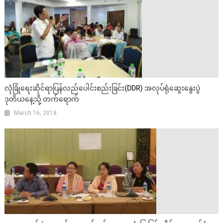
လုံခြုံရေးဆိုင်ရာပြန်လည်ပေါင်းစည်းခြင်း(DDR) အလုပ်ရုံဆွေးနွေးပွဲ
ဒုတိယနေ့သို့ တက်ရောက်
March 16, 2018