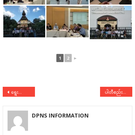
1
2
►
Post
ရွေးကောက်ပွဲမဟာဗျူဟာ အလုပ်ရုံဆွေးနွေးပွဲ ပြုလုပ်
ပါတီစည်းရုံးရေးမှူးသင်တန်း (၂/၂၀၁၉) ဖွင့်ပွဲအခမ်းအနား
navigation
DPNS INFORMATION