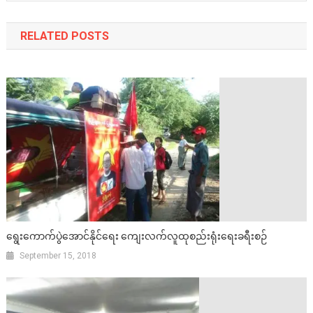
RELATED POSTS
ရွေးကောက်ပွဲအောင်နိုင်ရေး ကျေးလက်လူထုစည်းရုံးရေးခရီးစဉ်
September 15, 2018