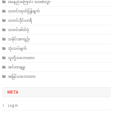
ဝမ်းနည်းကြောင်း သဝဏ်လွှာ
သတင်းထုတ်ပြန်ချက်
သတင်းဒိုင်ယာရီ
သတင်းဓါတ်ပုံ
သမိုင်းအကျဉ်း
သုံးသပ်ချက်
သူတို့သဘောထား
အင်တာဗျူး
အမြင်သဘောထား
META
Log in