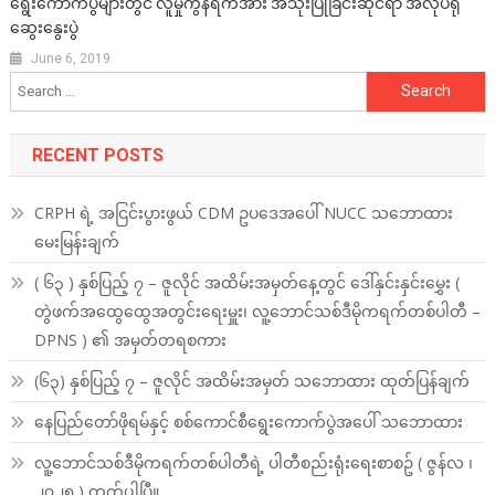
ရွေးကောက်ပွဲများတွင် လူမှုကွန်ရက်အား အသုံးပြုခြင်းဆိုင်ရာ အလုပ်ရုံ
ဆွေးနွေးပွဲ
June 6, 2019
Search
for:
RECENT POSTS
CRPH ရဲ့ အငြင်းပွားဖွယ် CDM ဥပဒေအပေါ် NUCC သဘောထား
မေးမြန်းချက်
( ၆၃ ) နှစ်ပြည့် ၇ – ဇူလိုင် အထိမ်းအမှတ်နေ့တွင် ဒေါ်နှင်းနှင်းမွှေး (
တွဲဖက်အထွေထွေအတွင်းရေးမှူး၊ လူ့ဘောင်သစ်ဒီမိုကရက်တစ်ပါတီ –
DPNS ) ၏ အမှတ်တရစကား
(၆၃) နှစ်ပြည့် ၇ – ဇူလိုင် အထိမ်းအမှတ် သဘောထား ထုတ်ပြန်ချက်
နေပြည်တော်ဖိုရမ်နှင့် စစ်ကောင်စီရွေးကောက်ပွဲအပေါ် သဘောထား
လူ့ဘောင်သစ်ဒီမိုကရက်တစ်ပါတီရဲ့ ပါတီစည်းရုံးရေးစာစဥ် ( ဇွန်လ ၊
၂၀၂၅ ) ထွက်ပါပြီ။