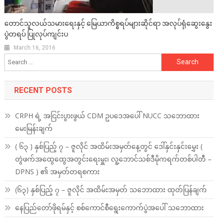
တောင်သူလယ်သမားရေးနှင့် မြေယာကိစ္စရပ်များဆိုင်ရာ အလုပ်ရုံဆွေးနွေး
ပွဲတရပ် ပြုလုပ်ကျင်းပ
March 16, 2016
Search
for:
RECENT POSTS
CRPH ရဲ့ အငြင်းပွားဖွယ် CDM ဥပဒေအပေါ် NUCC သဘောထား
မေးမြန်းချက်
( ၆၃ ) နှစ်ပြည့် ၇ – ဇူလိုင် အထိမ်းအမှတ်နေ့တွင် ဒေါ်နှင်းနှင်းမွှေး (
တွဲဖက်အထွေထွေအတွင်းရေးမှူး၊ လူ့ဘောင်သစ်ဒီမိုကရက်တစ်ပါတီ –
DPNS ) ၏ အမှတ်တရစကား
(၆၃) နှစ်ပြည့် ၇ – ဇူလိုင် အထိမ်းအမှတ် သဘောထား ထုတ်ပြန်ချက်
နေပြည်တော်ဖိုရမ်နှင့် စစ်ကောင်စီရွေးကောက်ပွဲအပေါ် သဘောထား