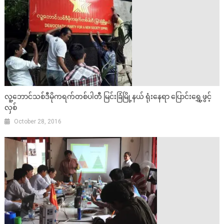
လူ့ဘောင်သစ်ဒီမိုကရက်တစ်ပါတီ မြင်းခြံမြို့နယ် ရုံးနေရာ ပြောင်းရွှေ့ဖွင့်
လှစ်
October 28, 2016