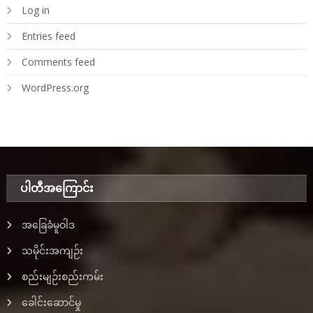
Log in
Entries feed
Comments feed
WordPress.org
ပါတီအ‌ကြောင်း
အခြေခံမူဝါဒ
သမိုင်းအကျဉ်း
စည်းမျဉ်းစည်းကမ်း
ခေါင်းဆောင်မှု