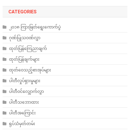
CATEGORIES
၂၀၁၈ ကြားဖြတ်ရွေးကောက်ပွဲ
ဂုဏ်ပြုသဝဏ်လွှာ
ထုတ်ပြန်ကြေညာချက်
ထုတ်ပြန်ချက်များ
ထုတ်ဝေသည့်စာအုပ်များ
ပါတီလှုပ်ရှားမှုများ
ပါတီဝင်လျှောက်လွှာ
ပါတီသဘောထား
ပါတီအကြောင်း
ရုပ်သံမှတ်တမ်း