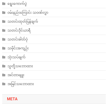
ရွေးကောက်ပွဲ
ဝမ်းနည်းကြောင်း သဝဏ်လွှာ
သတင်းထုတ်ပြန်ချက်
သတင်းဒိုင်ယာရီ
သတင်းဓါတ်ပုံ
သမိုင်းအကျဉ်း
သုံးသပ်ချက်
သူတို့သဘောထား
အင်တာဗျူး
အမြင်သဘောထား
META