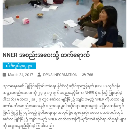
NNER အစည်းအဝေးသို့ တက်ရောက်
ပါတီလှုပ်ရှားမှုများ
March 24, 2017
DPNS INFORMATION
768
ပညာရေးစနစ်ပြုပြင်ပြောင်းလဲရေး နိုင်ငံလုံးဆိုင်ရာကွန်ရက် (NNER) လုပ်ငန်း
အဖွဲ့ အစည်းအဝေးကို ၂၄-၃-၁၇ ရက်နေ့ ညနေပိုင်းက NNER ရုံးခန်း၌ ပြုလုပ်ခဲ့
ပါသည်။ မတ်လ ၂၈၊ ၂၉ တွင် မော်လမြိုင်မြို့၌ ကျင်းပမည့် NNER ကိုယ်စားပြု
ကော်မတီအစည်းအဝေးနှင့် ပညာရေးမူဝါဒဆိုင်ရာ ဆွေးနွေးပွဲ၊ ဧပြီလဆန်းတွင်
မြိတ်မြို့၌ ပြုလုပ်မည့် မူဝါဒရေးရာ အလုပ်ရုံဆွေးနွေးပွဲ၊ မေလ ပထမပတ်တွင်
မော်လမြိုင်မြို့၌ ကျင်းပမည့် NNER တတိယအကြိမ်ညီလာခံဆိုင်ရာ ကိစ္စရပ်များ
ကို ဆွေးနွေးညှိနှိုင်းခဲ့ကြပါသည်။