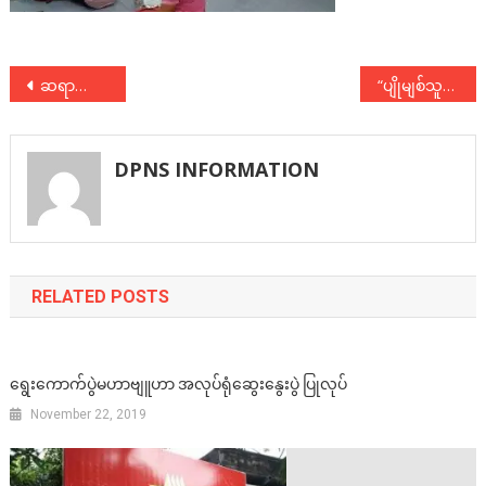
Post
ဆရာကြီးသခင်ကိုယ်တော်မှိုင်း ၁၄၁ နှစ်မြောက်မွေးနေ့ အခမ်းအနား
“ပျိုမျစ်သူတို့နိုင်ငံတော်” နိုင်ငံရေးဆွေးနွေးပွဲ
navigation
DPNS INFORMATION
RELATED POSTS
ရွေးကောက်ပွဲမဟာဗျူဟာ အလုပ်ရုံဆွေးနွေးပွဲ ပြုလုပ်
November 22, 2019