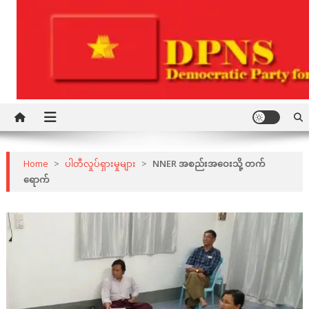
Skip
to
content
Democratic Party for a New Society
DPNS
Home
>
ပါတီလှုပ်ရှားမှုများ
>
NNER အစည်းအဝေးသို့ တက်
ရောက်