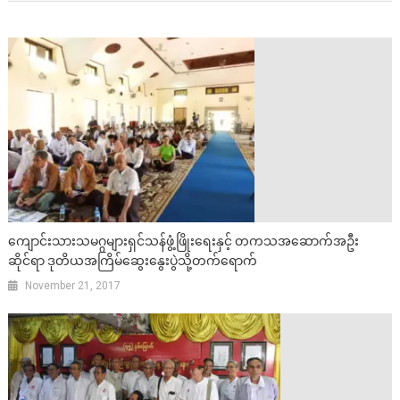
ကျောင်းသားသမဂ္ဂများရှင်သန်ဖွံ့ဖြိုးရေးနှင့် တကသအဆောက်အဦး
ဆိုင်ရာ ဒုတိယအကြိမ်ဆွေးနွေးပွဲသို့တက်ရောက်
November 21, 2017