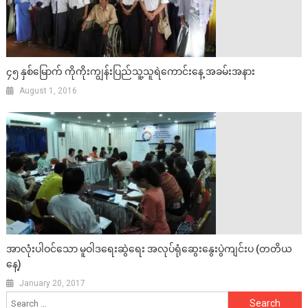
၄၅ နှစ်မြောက် ကိုကိုးကျွန်းပြည်သူ့သူရဲကောင်းနေ့ အခမ်းအနား
August 1, 2016
အာလုံးပါဝင်သော မူဝါဒရေးဆွဲရေး အလုပ်ရုံဆွေးနွေးပွဲကျင်းပ (တတိယ
နေ့)
January 20, 2017
Search