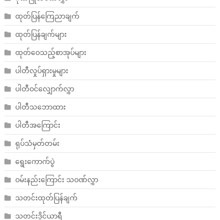
ထုတ်ပြန်ကြေညာချက်
ထုတ်ပြန်ချက်များ
ထုတ်ဝေသည့်စာအုပ်များ
ပါတီလှုပ်ရှားမှုများ
ပါတီဝင်လျှောက်လွှာ
ပါတီသဘောထား
ပါတီအကြောင်း
ရုပ်သံမှတ်တမ်း
ရွေးကောက်ပွဲ
ဝမ်းနည်းကြောင်း သဝဏ်လွှာ
သတင်းထုတ်ပြန်ချက်
သတင်းဒိုင်ယာရီ