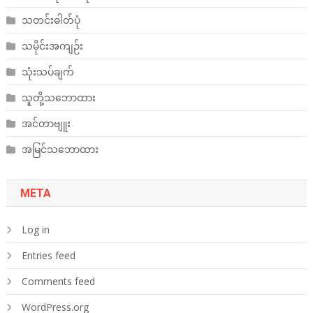
သတင်းဓါတ်ပုံ
သမိုင်းအကျဉ်း
သုံးသပ်ချက်
သူတို့သဘောထား
အင်တာဗျူး
အမြင်သဘောထား
META
Log in
Entries feed
Comments feed
WordPress.org