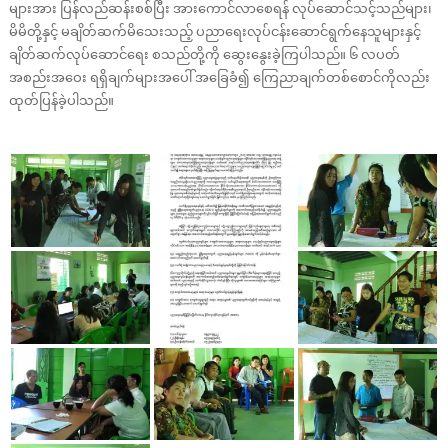
များအား ပြန်လည်ဆန်းစစ်ပြီး အားကောင်လာစေရန် လုပ်ဆောင်သင့်သည်များ၊
မိမိတို့နှင့် မချိတ်ဆက်မိသေးသည့် ပညာရေးလုပ်ငန်းဆောင်ရွက်နေသူများနှင့်
ချိတ်ဆက်လုပ်ဆောင်ရေး စသည်တို့ကို ဆွေးနွေးခဲ့ကြပါသည်။ ၆ လပတ်
အစည်းအဝေး ရရှိချက်များအပေါ် အခြေခံ၍ ကြေညာချက်တစ်စောင်ကိုလည်း
ထုတ်ပြန်ခဲ့ပါသည်။