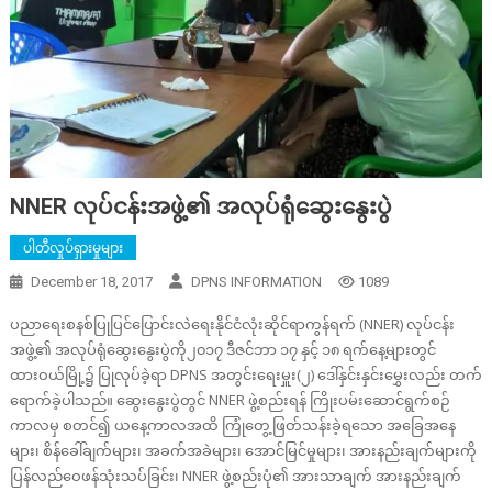
NNER လုပ်ငန်းအဖွဲ့၏ အလုပ်ရုံဆွေးနွေးပွဲ
ပါတီလှုပ်ရှားမှုများ
December 18, 2017
DPNS INFORMATION
1089
ပညာရေးစနစ်ပြုပြင်ပြောင်းလဲရေးနိုင်ငံလုံးဆိုင်ရာကွန်ရက် (NNER) လုပ်ငန်း
အဖွဲ့၏ အလုပ်ရုံဆွေးနွေးပွဲကို၂၀၁၇ ဒီဇင်ဘာ ၁၇ နှင့် ၁၈ ရက်နေ့များတွင်
ထားဝယ်မြို့၌ ပြုလုပ်ခဲ့ရာ DPNS အတွင်းရေးမှူး(၂) ဒေါ်နှင်းနှင်းမွှေးလည်း တက်
ရောက်ခဲ့ပါသည်။ ဆွေးနွေးပွဲတွင် NNER ဖွဲ့စည်းရန် ကြိုးပမ်းဆောင်ရွက်စဉ်
ကာလမှ စတင်၍ ယနေ့ကာလအထိ ကြုံတွေ့ဖြတ်သန်းခဲ့ရသော အခြေအနေ
များ၊ စိန်ခေါ်ချက်များ၊ အခက်အခဲများ၊ အောင်မြင်မှုများ၊ အားနည်းချက်များကို
ပြန်လည်ဝေဖန်သုံးသပ်ခြင်း၊ NNER ဖွဲ့စည်းပုံ၏ အားသာချက် အားနည်းချက်