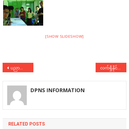
[SHOW SLIDESHOW]
Post
ပညာရေးစနစ်ပြုပြင်ပြောင်းလဲရေး နိုင်ငံလုံးဆိုင်ရာကွန်ရက် (NNER) ၆လပတ်အစည်းအဝေး ပထမနေ့သို့တက်ရောက်
လက်ရှိနိုင်ငံရေးအခြေအနေဆိုင်ရာ ညှိနှိုင်းဆွေးနွေးပွဲ(ဒုတိယအကြိမ်) ပထမနေ့
navigation
DPNS INFORMATION
RELATED POSTS