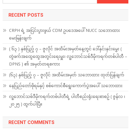
for:
RECENT POSTS
CRPH ရဲ့ အငြင်းပွားဖွယ် CDM ဥပဒေအပေါ် NUCC သဘောထား
မေးမြန်းချက်
( ၆၃ ) နှစ်ပြည့် ၇ – ဇူလိုင် အထိမ်းအမှတ်နေ့တွင် ဒေါ်နှင်းနှင်းမွှေး (
တွဲဖက်အထွေထွေအတွင်းရေးမှူး၊ လူ့ဘောင်သစ်ဒီမိုကရက်တစ်ပါတီ –
DPNS ) ၏ အမှတ်တရစကား
(၆၃) နှစ်ပြည့် ၇ – ဇူလိုင် အထိမ်းအမှတ် သဘောထား ထုတ်ပြန်ချက်
နေပြည်တော်ဖိုရမ်နှင့် စစ်ကောင်စီရွေးကောက်ပွဲအပေါ် သဘောထား
လူ့ဘောင်သစ်ဒီမိုကရက်တစ်ပါတီရဲ့ ပါတီစည်းရုံးရေးစာစဥ် ( ဇွန်လ ၊
၂၀၂၅ ) ထွက်ပါပြီ။
RECENT COMMENTS