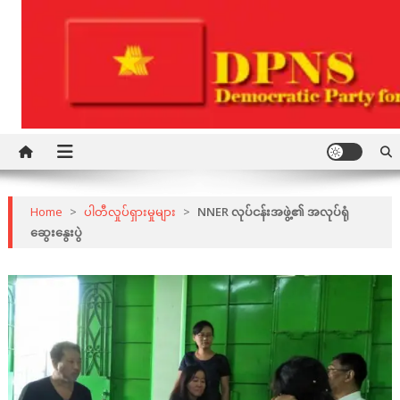
Skip
to
content
Democratic Party for a New Society
DPNS
Home
>
ပါတီလှုပ်ရှားမှုများ
>
NNER လုပ်ငန်းအဖွဲ့၏ အလုပ်ရုံ
ဆွေးနွေးပွဲ