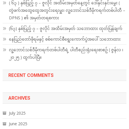
( ၆၃ ) နှစ်ပြည့် ၇ – ဇူလိုင် အထိမ်းအမှတ်နေ့တွင် ဒေါ်နှင်းနှင်းမွှေး (
တွဲဖက်အထွေထွေအတွင်းရေးမှူး၊ လူ့ဘောင်သစ်ဒီမိုကရက်တစ်ပါတီ –
DPNS ) ၏ အမှတ်တရစကား
(၆၃) နှစ်ပြည့် ၇ – ဇူလိုင် အထိမ်းအမှတ် သဘောထား ထုတ်ပြန်ချက်
နေပြည်တော်ဖိုရမ်နှင့် စစ်ကောင်စီရွေးကောက်ပွဲအပေါ် သဘောထား
လူ့ဘောင်သစ်ဒီမိုကရက်တစ်ပါတီရဲ့ ပါတီစည်းရုံးရေးစာစဥ် ( ဇွန်လ ၊
၂၀၂၅ ) ထွက်ပါပြီ။
RECENT COMMENTS
ARCHIVES
July 2025
June 2025