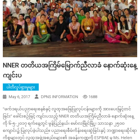
NNER တတိယအကြိမ်မြောက်ညီလာခံ နောက်ဆုံးနေ့
ကျင်းပ
ပါတီလှုပ်ရှားမှုများ
May 6, 2017
DPNS INFORMATION
1688
“ဖက်ဒရယ်ပညာရေးစနစ်နှင့် လူထုအခြေပြုလုပ်ငန်းများကို အားပေးမြှင့်တင်
ခြင်း” ခေါင်းစဉ်ဖြင့် ကျင်းပသည့် NNER တတိယအကြိမ်ညီလာခံ နောက်ဆုံးနေ့
ကို ၆-၅-၂၀၁၇ ရက်နေ့တွင် မွန်ပြည်နယ်၊ မော်လမြိုင်မြို့၊ သာသနာ ၂၅၀ဝ
ကျောင်း၌ ပြုလုပ်ခဲ့ပါသည်။ ပညာရေးစီမံကိန်းရေးဆွဲခြင်းနှင့် ဘဏ္ဍာရေးဆိုင်ရာ
ကိစ္စများတွင် လူထုအဖွဲ့အစည်းများ၏ အခန်းကဏ္ဍကို ESPBAE မှ Ms. Helen