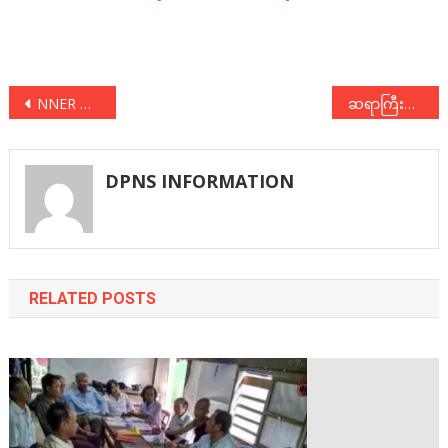
Post
NNER တတိယကြိမ်မြောက်ညီလာခံ ဒုတိယနေ့ ဆက်လက်ကျင်းပ
ဆရာကြီးသခင်ကိုယ်တော်မှိုင်း ဂူဗိမာန်စောင့်ရှောက်ရေးအဖွဲ့ အစည်းအဝေးတက်ရောက်
navigation
DPNS INFORMATION
RELATED POSTS