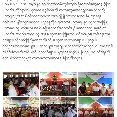
Dabu၊ Mr. Rene Raya နှင့် ဒေါက်တာသိန်းလွင်တို့က ဦးဆောင်ဆွေးနွေးခဲ့ကြ
ပါသည်။ ထို့နောက် ပညာရေးလုပ်ငန်းကို လက်တွေ့ဆောင်ရွက်နေကြသည့်
ပညာရှင်များက မိခင်ဘာသာစကားအခြေပြု ဘာသာစကားစုံပညာရေး
ခေါင်းစဉ်ဖြင့်လည်းကောင်း၊ ဌာနေတိုင်းရင်းသားပညာရေးနှင့် လူထုအခြေပြု
ပညာရေးလုပ်ငန်းများ ခေါင်းစဉ်ဖြင့်လည်းကောင်း ဦးဆောင်ဆွေးနွေးခဲ့ကြ
ပါသည်။ အစည်းအဝေးသို့ NNER ကိုယ်စားပြုကော်မတီဝင်များ၊ လုပ်ငန်းအဖွဲ့
ဝင်များ၊ တိုင်းနှင့်ပြည်နယ်အသီးသီးမှ ကိုယ်စားလှယ်များ၊ ပြည်နယ်
ကျောင်းသားသမဂ္ဂများ၊ ဗကသများအဖွဲ့ချုပ်၊ လူ့ဘောင်သစ်လူငယ်၊ လူ့ဘောင်
သစ်ဒီမိုကရက်တစ်ပါတီ၊ ဒေသခံများ၊ ပညာရေးစနစ် ပြုပြင်ပြောင်းလဲရေးကို
စိတ်ပါဝင်စားသူများ တက်ရောက်ဆွေးနွေးခဲ့ကြပါသည်။