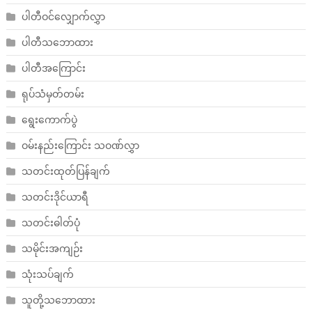
ပါတီဝင်လျှောက်လွှာ
ပါတီသဘောထား
ပါတီအကြောင်း
ရုပ်သံမှတ်တမ်း
ရွေးကောက်ပွဲ
ဝမ်းနည်းကြောင်း သဝဏ်လွှာ
သတင်းထုတ်ပြန်ချက်
သတင်းဒိုင်ယာရီ
သတင်းဓါတ်ပုံ
သမိုင်းအကျဉ်း
သုံးသပ်ချက်
သူတို့သဘောထား