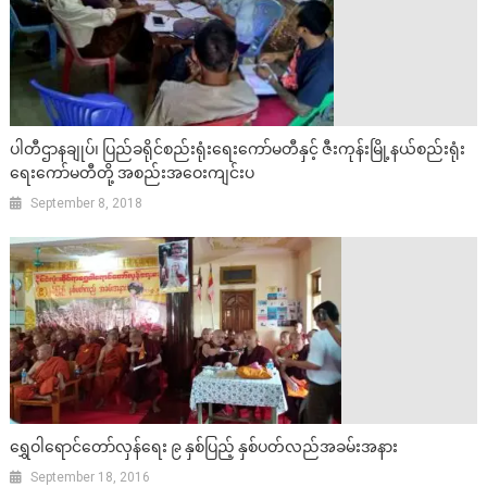
ပါတီဌာနချုပ်၊ ပြည်ခရိုင်စည်းရုံးရေးကော်မတီနှင့် ဇီးကုန်းမြို့နယ်စည်းရုံး
ရေးကော်မတီတို့ အစည်းအဝေးကျင်းပ
September 8, 2018
ရွှေဝါရောင်တော်လှန်ရေး ၉ နှစ်ပြည့် နှစ်ပတ်လည်အခမ်းအနား
September 18, 2016