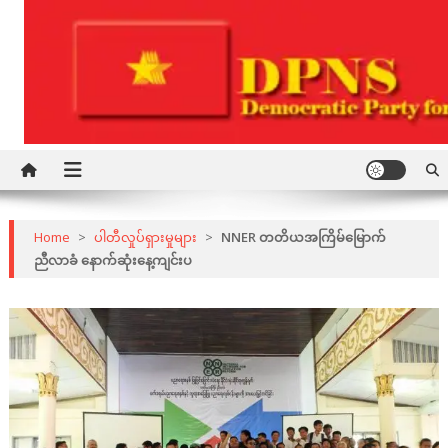
Skip
to
content
Democratic Party for a New Society
DPNS
Home
>
ပါတီလှုပ်ရှားမှုများ
>
NNER တတိယအကြိမ်မြောက်
ညီလာခံ နောက်ဆုံးနေ့ကျင်းပ