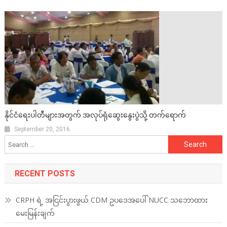
နိုင်ငံရေးပါတီများအတွက် အလုပ်ရုံဆွေးနွေးပွဲသို့ တက်ရောက်
September 20, 2016
Search
for:
RECENT POSTS
CRPH ရဲ့ အငြင်းပွားဖွယ် CDM ဥပဒေအပေါ် NUCC သဘောထား
မေးမြန်းချက်