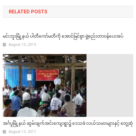
RELATED POSTS
မင်းဘူးမြို့နယ် ပါတီကော်မတီကို အောင်မြင်စွာ ဖွဲ့စည်းတာဝန်ပေးအပ်
August 15, 2019
အင်္ဂပူမြို့နယ် ဆွမ်းချက်အင်းကျေးရွာ၌ ဒေသခံ လယ်သမားများနှင့် တွေ့ဆုံ
August 13, 2017