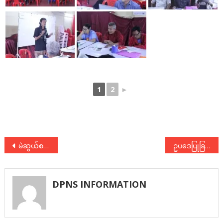
1
2
►
Post
မဲဆွယ်စည်းရုံးခြင်းလုပ်ငန်းစဉ်များအား စီမံခန့်ခွဲခြင်းသင်တန်း
ဥပဒေပြုခြင်းဖြစ်စဉ်အား HR အခြေပြု ချဉ်းကပ်လေ့လာစဉ်းစားခြင်း အလုပ်ရုံဆွေးနွေးပွဲ တက်ရောက်
navigation
DPNS INFORMATION