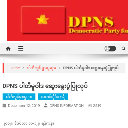
Skip
to
content
Democratic Party for a New Society
DPNS
Home
>
ပါတီလှုပ်ရှားမှုများ
>
DPNS ပါတီမူဝါဒ ဆွေးနွေးပွဲပြုလုပ်
DPNS ပါတီမူဝါဒ ဆွေးနွေးပွဲပြုလုပ်
ပါတီလှုပ်ရှားမှုများ
သတင်းဒိုင်ယာရီ
December 12, 2019
DPNS INFORMATION
2519
၂၀၁၉၊ ဒီဇင်ဘာ ၁၁-၁၂။ ရန်ကုန်။