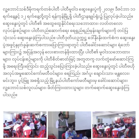
လူ့ဘောင်သစ်ဒီမိုကရက်တစ်ပါတီ ပါတီမူဝါဒ ဆွေးနွေးပွဲကို ၂၀၁၉၊ ဒီဇင်ဘာ ၁၁
ရက်နေ့နှင့် ၁၂ ရက်နေ့တို့တွင် ရန်ကုန်မြို့ရှိ ပါတီဌာနချုပ်ရုံး၌ ပြုလုပ်ခဲ့ပါသည်။
ဆွေးနွေးပွဲတွင် ပါတီ၏ အထွေထွေနိုင်ငံရေးသဘောထား၊ လတ်တလော
လုပ်ငန်းစဉ်များ၊ ပါတီတည်ဆောက်ရေး ရေရှည်ရည်မှန်းချက်များကို တင်ပြ
သုံးသပ် ဆွေးနွေးခဲ့ကြပါသည်။ ပါတီဒုတိယဥက္ကဋ္ဌ ဒေါ်နိုးနိုးထက်စံက ဆွေးနွေး
ပွဲအဖွင့်နှုတ်ခွန်းဆက်စကားပြောကြားရာတွင် ပါတီခေါင်းဆောင်များ ရဲဘော်
များကြား၌ အပြန်အလှန် လေးစားတန်ဖိုးထားပြီး ပါတီ၏ မူဝါဒသဘောထား
များ၊ လုပ်ငန်းစဉ်များကို ပါတီစိတ်ဓာတ်ဖြင့် အတူတကွ လက်တွဲဖော်ဆောင်ကြ
ဖို့ အရေးကြီးကြောင်း ထည့်သွင်းပြောကြားခဲ့ပါသည်။ ဆွေးနွေးပွဲတွင် ပါတီဗဟို
အလုပ်အမှုဆောင်ကော်မတီဝင်များ၊ ရေကြည်၊ အင်္ဂပူ၊ ချောင်းသာ၊ မန္တလေး၊
မင်းဘူး၊ ပွင့်ဖြူ အစရှိသည့် မြို့နယ်ပါတီကော်မတီများမှ ခေါင်းဆောင်များ၊
လူ့ဘောင်သစ်လူငယ်များ၊ ဖိတ်ကြားထားသူများ တက်ရောက်ဆွေးနွေးခဲ့ကြ
ပါသည်။