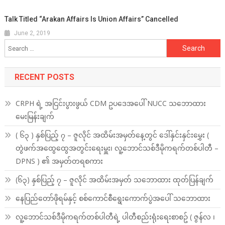
Talk Titled “Arakan Affairs Is Union Affairs” Cancelled
June 2, 2019
Search
for:
RECENT POSTS
CRPH ရဲ့ အငြင်းပွားဖွယ် CDM ဥပဒေအပေါ် NUCC သဘောထား
မေးမြန်းချက်
( ၆၃ ) နှစ်ပြည့် ၇ – ဇူလိုင် အထိမ်းအမှတ်နေ့တွင် ဒေါ်နှင်းနှင်းမွှေး (
တွဲဖက်အထွေထွေအတွင်းရေးမှူး၊ လူ့ဘောင်သစ်ဒီမိုကရက်တစ်ပါတီ –
DPNS ) ၏ အမှတ်တရစကား
(၆၃) နှစ်ပြည့် ၇ – ဇူလိုင် အထိမ်းအမှတ် သဘောထား ထုတ်ပြန်ချက်
နေပြည်တော်ဖိုရမ်နှင့် စစ်ကောင်စီရွေးကောက်ပွဲအပေါ် သဘောထား
လူ့ဘောင်သစ်ဒီမိုကရက်တစ်ပါတီရဲ့ ပါတီစည်းရုံးရေးစာစဥ် ( ဇွန်လ ၊