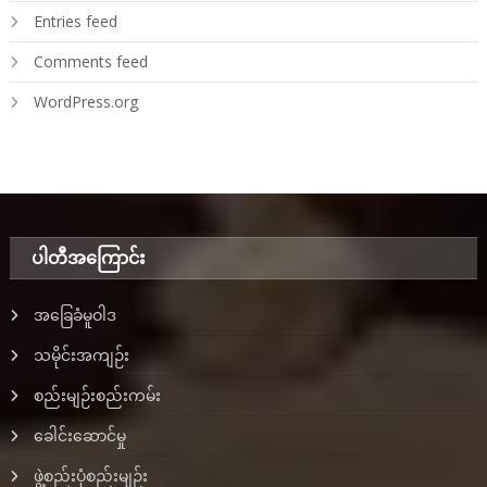
Entries feed
Comments feed
WordPress.org
ပါတီအ‌ကြောင်း
အခြေခံမူဝါဒ
သမိုင်းအကျဉ်း
စည်းမျဉ်းစည်းကမ်း
ခေါင်းဆောင်မှု
ဖွဲ့စည်းပုံစည်းမျဉ်း