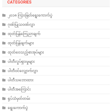
CATEGORIES
၂၀၁၈ ကြားဖြတ်ရွေးကောက်ပွဲ
ဂုဏ်ပြုသဝဏ်လွှာ
ထုတ်ပြန်ကြေညာချက်
ထုတ်ပြန်ချက်များ
ထုတ်ဝေသည့်စာအုပ်များ
ပါတီလှုပ်ရှားမှုများ
ပါတီဝင်လျှောက်လွှာ
ပါတီသဘောထား
ပါတီအကြောင်း
ရုပ်သံမှတ်တမ်း
ရွေးကောက်ပွဲ