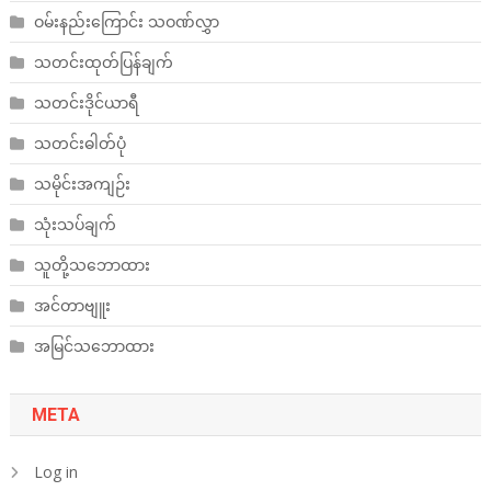
ဝမ်းနည်းကြောင်း သဝဏ်လွှာ
သတင်းထုတ်ပြန်ချက်
သတင်းဒိုင်ယာရီ
သတင်းဓါတ်ပုံ
သမိုင်းအကျဉ်း
သုံးသပ်ချက်
သူတို့သဘောထား
အင်တာဗျူး
အမြင်သဘောထား
META
Log in