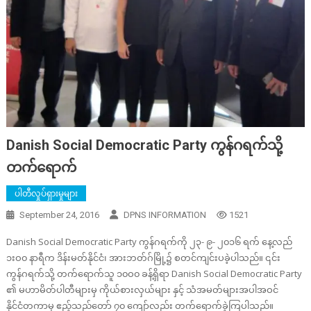
Danish Social Democratic Party ကွန်ဂရက်သို့
တက်ရောက်
ပါတီလှုပ်ရှားမှုများ
September 24, 2016
DPNS INFORMATION
1521
Danish Social Democratic Party ကွန်ဂရက်ကို ၂၃- ၉- ၂၀၁၆ ရက် နေ့လည်
၁းဝ၀ နာရီက ဒိန်းမတ်နိုင်ငံ၊ အားဘတ်ဂ်မြို့၌ စတင်ကျင်းပခဲ့ပါသည်။ ၎င်း
ကွန်ဂရက်သို့ တက်ရောက်သူ ၁၀ဝ၀ ခန့်ရှိရာ Danish Social Democratic Party
၏ မဟာမိတ်ပါတီများမှ ကိုယ်စားလှယ်များ နှင့် သံအမတ်များအပါအဝင်
နိုင်ငံတကာမှ ဧည့်သည်တော် ၇၀ ကျော်လည်း တက်ရောက်ခဲ့ကြပါသည်။