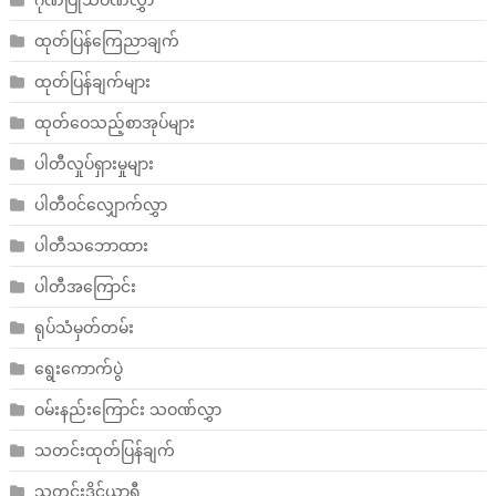
ထုတ်ပြန်ကြေညာချက်
ထုတ်ပြန်ချက်များ
ထုတ်ဝေသည့်စာအုပ်များ
ပါတီလှုပ်ရှားမှုများ
ပါတီဝင်လျှောက်လွှာ
ပါတီသဘောထား
ပါတီအကြောင်း
ရုပ်သံမှတ်တမ်း
ရွေးကောက်ပွဲ
ဝမ်းနည်းကြောင်း သဝဏ်လွှာ
သတင်းထုတ်ပြန်ချက်
သတင်းဒိုင်ယာရီ