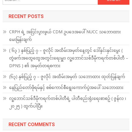
for:
RECENT POSTS
CRPH ရဲ့ အငြင်းပွားဖွယ် CDM ဥပဒေအပေါ် NUCC သဘောထား
မေးမြန်းချက်
( ၆၃ ) နှစ်ပြည့် ၇ – ဇူလိုင် အထိမ်းအမှတ်နေ့တွင် ဒေါ်နှင်းနှင်းမွှေး (
တွဲဖက်အထွေထွေအတွင်းရေးမှူး၊ လူ့ဘောင်သစ်ဒီမိုကရက်တစ်ပါတီ –
DPNS ) ၏ အမှတ်တရစကား
(၆၃) နှစ်ပြည့် ၇ – ဇူလိုင် အထိမ်းအမှတ် သဘောထား ထုတ်ပြန်ချက်
နေပြည်တော်ဖိုရမ်နှင့် စစ်ကောင်စီရွေးကောက်ပွဲအပေါ် သဘောထား
လူ့ဘောင်သစ်ဒီမိုကရက်တစ်ပါတီရဲ့ ပါတီစည်းရုံးရေးစာစဥ် ( ဇွန်လ ၊
၂၀၂၅ ) ထွက်ပါပြီ။
RECENT COMMENTS