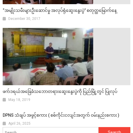
“အမျိုးသမီးများဦးဆောင်မှု အလုပ်ရုံဆွေးနွေးပွဲ” စတုတ္ထမြောက်နေ့
December 30, 2017
ဖက်ဒရယ်အခြေခံသဘောတရားဆွေးနွေးပွဲကို ပြည်မြို့တွင် ပြုလုပ်
May 18, 2019
DPNS သံချပ် အဖွင့်စကား ( စစ်ကိုင်းငလျင်အတွက် ဝမ်းနည်းစကား )
April 26, 2025
Search