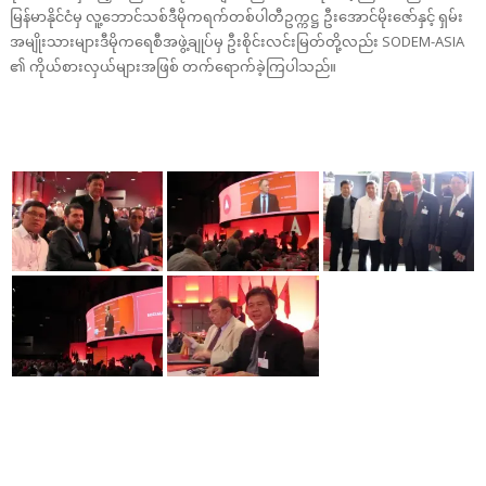
မြန်မာနိုင်ငံမှ လူ့ဘောင်သစ်ဒီမိုကရက်တစ်ပါတီဥက္ကဋ္ဌ ဦးအောင်မိုးဇော်နှင့် ရှမ်း
အမျိုးသားများဒီမိုကရေစီအဖွဲ့ချုပ်မှ ဦးစိုင်းလင်းမြတ်တို့လည်း SODEM-ASIA
၏ ကိုယ်စားလှယ်များအဖြစ် တက်ရောက်ခဲ့ကြပါသည်။