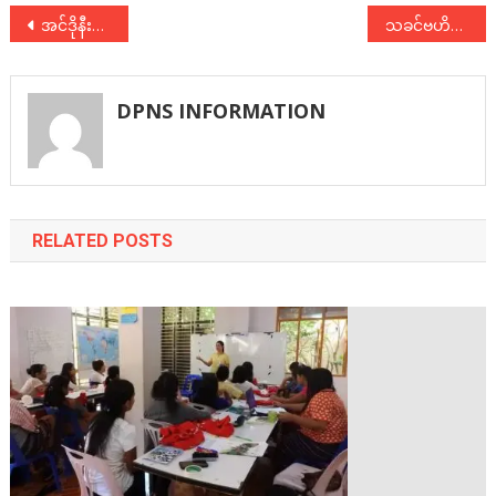
Post
အင်ဒိုနီးရှားနိုင်ငံတွင် ကျင်းပသော Progressive Alliance Seminar သို့ DPNS ခေါင်းဆောင်များတက်ရောက်
သခင်ဗဟိန်း နှစ်(၁၀ဝ)ပြည့်အခမ်းအနား ကျင်းပရေး အမှုဆောင်ကော်မတီဖွဲ့စည်း
navigation
DPNS INFORMATION
RELATED POSTS