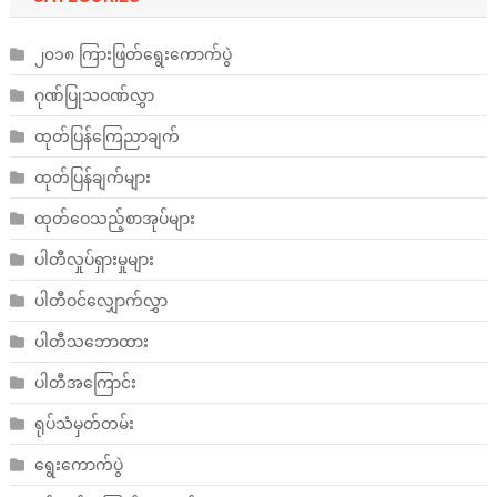
၂၀၁၈ ကြားဖြတ်ရွေးကောက်ပွဲ
ဂုဏ်ပြုသဝဏ်လွှာ
ထုတ်ပြန်ကြေညာချက်
ထုတ်ပြန်ချက်များ
ထုတ်ဝေသည့်စာအုပ်များ
ပါတီလှုပ်ရှားမှုများ
ပါတီဝင်လျှောက်လွှာ
ပါတီသဘောထား
ပါတီအကြောင်း
ရုပ်သံမှတ်တမ်း
ရွေးကောက်ပွဲ