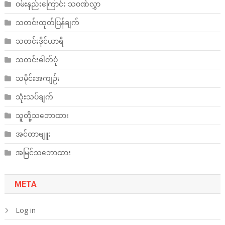
ဝမ်းနည်းကြောင်း သဝဏ်လွှာ
သတင်းထုတ်ပြန်ချက်
သတင်းဒိုင်ယာရီ
သတင်းဓါတ်ပုံ
သမိုင်းအကျဉ်း
သုံးသပ်ချက်
သူတို့သဘောထား
အင်တာဗျူး
အမြင်သဘောထား
META
Log in