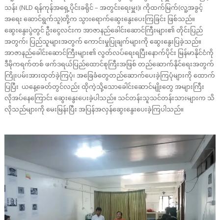
သန်း (NLD ရန်ကုန်အရှေ့ပိုင်းခရိုင် – အတွင်းရေးမှူး)၊ ကိုထက်မြက်(လူ့အခွင့်
အရေး ဆောင်ရွက်သူ)တို့က သွားရောက်ဆွေးနွေးပေးကြခြင်း ဖြစ်သည်။
ဆွေးနွေးပွဲတွင် ဦးငွေလင်းက အာဇာနည်ခေါင်းဆောင်ကြီးများ၏ တိုင်းပြည်
အတွက်၊ ပြည်သူများအတွက် ကောင်းမှုပြုချက်များကို ဆွေးနွေးပြခဲ့သည်။
အာဇာနည်ခေါင်းဆောင်ကြီးများ၏ လွတ်လပ်ရေးရပြီးနောက်ပိုင်း မြန်မာနိုင်ငံကို
ဒီမိုကရက်တစ် ဖက်ဒရယ်ပြည်ထောင်စုကြီးအဖြစ် တည်ဆောက်နိုင်ရေးအတွက်
ကြိုးပမ်းအားထုတ်ခဲ့ကြပုံ၊ အခြေခံတွေတည်ဆောက်ပေးခဲ့ကြပုံများကို ထောက်
ပြပြီး ယနေ့ခေတ်တွင်လည်း ထိုကဲ့သို့သောခေါင်းဆောင်မျိုးတွေ အများကြီး
လိုအပ်နေကြောင်း ဆွေးနွေးပေးခဲ့ပါသည်။ သင်တန်းသူသင်တန်းသားများက သိ
လိုသည်များကို မေးမြန်းပြီး အပြန်အလှန်ဆွေးနွေးပေးခဲ့ကြပါသည်။