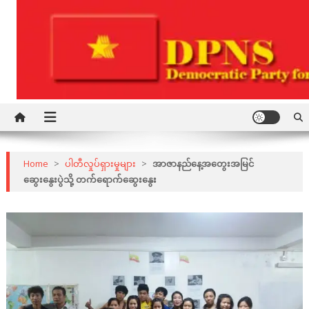
Skip
to
content
Democratic Party for a New Society
DPNS
Home
>
ပါတီလှုပ်ရှားမှုများ
>
အာဇာနည်နေ့အတွေးအမြင်
ဆွေးနွေးပွဲသို့ တက်ရောက်ဆွေးနွေး