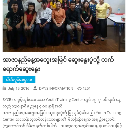
အာဇာနည်နေ့အတွေးအမြင် ဆွေးနွေးပွဲသို့ တက်
ရောက်ဆွေးနွေး
ပါတီလှုပ်ရှားမှုများ
July 19, 2016
DPNS INFORMATION
1251
SYCB က ဖွင့်လှစ်ထားသော Youth Training Center တွင် ၁၉- ၇- ၁၆ ရက် နေ့
လည် ၁:၃၀ နာရီမှ ညနေ ၄:ဝ၀ နာရီအထိ
အာဇာနည်နေ့ အတွေးအမြင် ဆွေးနွေးပွဲကို ပြုလုပ်ခဲ့ပါသည်။ Youth Training
Center သင်တန်းသူသင်တန်းသားများ၏ ဖိတ်ကြားချက် အရ ဦးငွေလင်း
(လူ့ဘောင်သစ် ဒီမိုကရက်တစ်ပါတီ – အထွေထွေအတွင်းရေးမှူး)၊ ဒေါ်အေးမြင့်