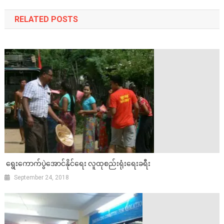
RELATED POSTS
ရွေးကောက်ပွဲအောင်နိုင်ရေး လူထုစည်းရုံးရေးခရီး
September 24, 2018