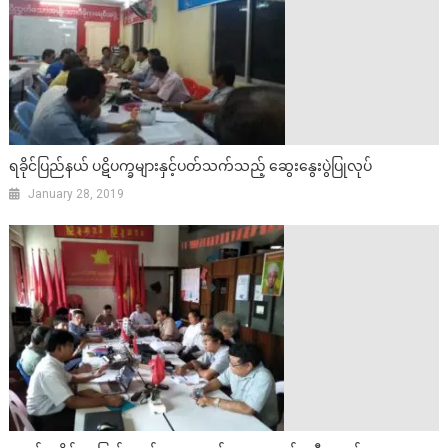
ရခိုင်ပြည်နယ် ပဋိပက္ခများနှင့်ပတ်သက်သည့် ဆွေးနွေးပွဲပြုလုပ်
January 28, 2019