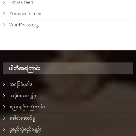
Entries feed
Comments feed
WordPress.org
ပါတီအ‌ကြောင်း
အခြေခံမူဝါဒ
သမိုင်းအကျဉ်း
စည်းမျဉ်းစည်းကမ်း
ခေါင်းဆောင်မှု
ဖွဲ့စည်းပုံစည်းမျဉ်း