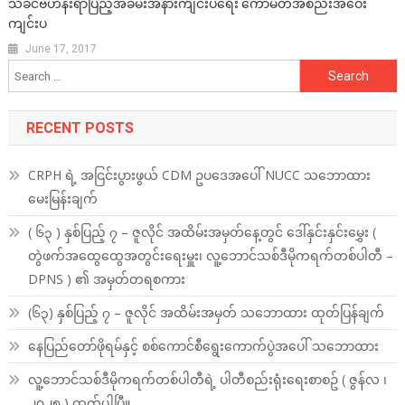
သခင်ဗဟိန်းရာပြည့်အခမ်းအနားကျင်းပရေး ကော်မတီအစည်းအဝေး
ကျင်းပ
June 17, 2017
Search
for:
RECENT POSTS
CRPH ရဲ့ အငြင်းပွားဖွယ် CDM ဥပဒေအပေါ် NUCC သဘောထား
မေးမြန်းချက်
( ၆၃ ) နှစ်ပြည့် ၇ – ဇူလိုင် အထိမ်းအမှတ်နေ့တွင် ဒေါ်နှင်းနှင်းမွှေး (
တွဲဖက်အထွေထွေအတွင်းရေးမှူး၊ လူ့ဘောင်သစ်ဒီမိုကရက်တစ်ပါတီ –
DPNS ) ၏ အမှတ်တရစကား
(၆၃) နှစ်ပြည့် ၇ – ဇူလိုင် အထိမ်းအမှတ် သဘောထား ထုတ်ပြန်ချက်
နေပြည်တော်ဖိုရမ်နှင့် စစ်ကောင်စီရွေးကောက်ပွဲအပေါ် သဘောထား
လူ့ဘောင်သစ်ဒီမိုကရက်တစ်ပါတီရဲ့ ပါတီစည်းရုံးရေးစာစဥ် ( ဇွန်လ ၊
၂၀၂၅ ) ထွက်ပါပြီ။