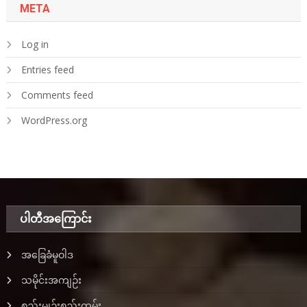
META
Log in
Entries feed
Comments feed
WordPress.org
ပါတီအ‌ကြောင်း
အခြေခံမူဝါဒ
သမိုင်းအကျဉ်း
စည်းမျဉ်းစည်းကမ်း