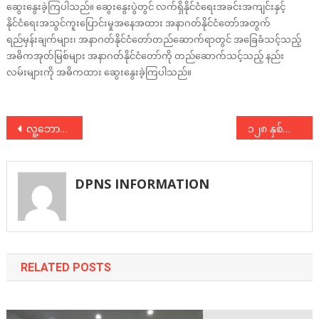
ဆွေးနွေးခဲ့ကြပါသည်။ ဆွေးနွေးပွဲတွင် လက်ရှိနိုင်ငံရေးအခင်းအကျင်းနှင့်
နိုင်ငံရေးအသွင်ကူးပြောင်းမှုအနေအထား အနာဂတ်နိုင်ငံတော်အတွက်
ရည်မှန်းချက်များ၊ အနာဂတ်နိုင်ငံတော်တည်ဆောက်ရာတွင် အခြေခံသင့်သည့်
အဓိကအုတ်မြစ်များ အနာဂတ်နိုင်ငံတော်ကို တည်ဆောက်သင့်သည့် နည်း
လမ်းများကို အဓိကထား ဆွေးနွေးခဲ့ကြပါသည်။
Post
လူ့ဘောင်သစ်ဒီမိုကရက်တစ်ပါတီ မြင်းခြံမြို့နယ်စည်းရုံးရေးကော်မတီအစည်းအဝေး
၁၂၈ နှစ်မြောက် မေဒေးနေ့ အခမ်းအနားများသို့ ပေးပို့သည့် ဂုဏ်ပြုသဝဏ်လွှာ
navigation
DPNS INFORMATION
RELATED POSTS