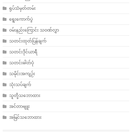
ရုပ်သံမှတ်တမ်း
ရွေးကောက်ပွဲ
ဝမ်းနည်းကြောင်း သဝဏ်လွှာ
သတင်းထုတ်ပြန်ချက်
သတင်းဒိုင်ယာရီ
သတင်းဓါတ်ပုံ
သမိုင်းအကျဉ်း
သုံးသပ်ချက်
သူတို့သဘောထား
အင်တာဗျူး
အမြင်သဘောထား