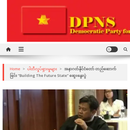
Skip
to
content
Democratic Party for a New Society
DPNS
Home
>
ပါတီလှုပ်ရှားမှုများ
>
အနာဂတ်နိုင်ငံတော် တည်ဆောက်
ခြင်း “Building The Future State” ဆွေးနွေးပွဲ