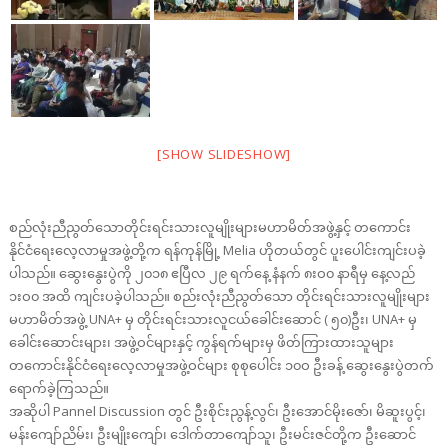
[SHOW SLIDESHOW]
စည်လုံးညီညွတ်သောတိုင်းရင်းသားလူမျိုးများမဟာမိတ်အဖွဲ့နှင့် တကောင်း
နိုင်ငံရေးလေ့လာမှုအဖွဲ့တို့က ရန်ကုန်မြို့ Melia ဟိုတယ်တွင် ပူးပေါင်းကျင်းပခဲ့
ပါသည်။ ဆွေးနွေးပွဲကို ၂၀၁၈ ဧပြီလ ၂၉ ရက်နေ့ နံနက် ၈းဝ၀ နာရီမှ နေ့လည်
၁းဝ၀ အထိ ကျင်းပခဲ့ပါသည်။ စည်းလုံးညီညွတ်သော တိုင်းရင်းသားလူမျိုးများ
မဟာမိတ်အဖွဲ့ UNA+ မှ တိုင်းရင်းသားလူငယ်ခေါင်းဆောင် ( ၅၀)ဦး၊ UNA+ မှ
ခေါင်းဆောင်းများ၊ အဖွဲ့ဝင်များနှင့် ကွန်ရက်များမှ ဖိတ်ကြားထားသူများ
တကောင်းနိုင်ငံရေးလေ့လာမှုအဖွဲ့ဝင်များ စုစုပေါင်း ၁၀ဝ ဦးခန့် ဆွေးနွေးပွဲတက်
ရောက်ခဲ့ကြသည်။
အဆိုပါ Pannel Discussion တွင် ဦးစိုင်းညွန့်လွင်၊ ဦးအောင်မိုးဇော်၊ မိဆူးပွင့်၊
မန်းကျော်ညိမ်း၊ ဦးမျိုးကျော်၊ ဒေါက်တာကျော်သူ၊ ဦးမင်းဇင်တို့က ဦးဆောင်