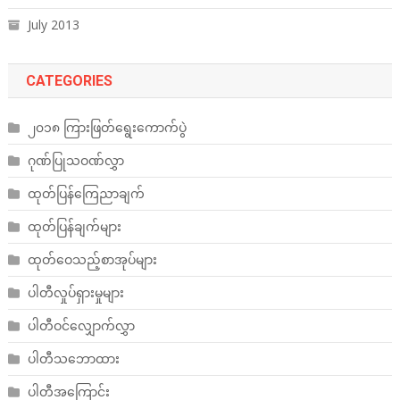
July 2013
CATEGORIES
၂၀၁၈ ကြားဖြတ်ရွေးကောက်ပွဲ
ဂုဏ်ပြုသဝဏ်လွှာ
ထုတ်ပြန်ကြေညာချက်
ထုတ်ပြန်ချက်များ
ထုတ်ဝေသည့်စာအုပ်များ
ပါတီလှုပ်ရှားမှုများ
ပါတီဝင်လျှောက်လွှာ
ပါတီသဘောထား
ပါတီအကြောင်း