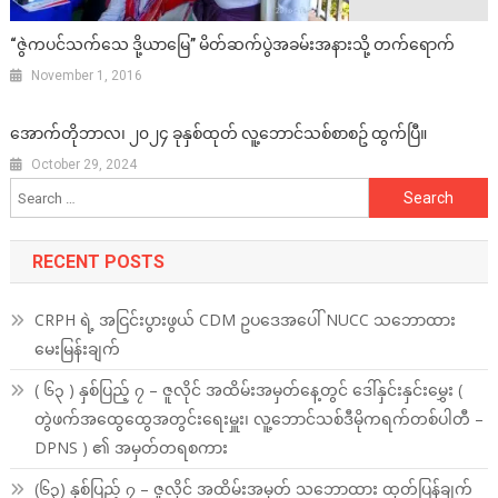
“ဇွဲကပင်သက်သေ ဒို့ယာမြေ” မိတ်ဆက်ပွဲအခမ်းအနားသို့ တက်ရောက်
November 1, 2016
အောက်တိုဘာလ၊ ၂၀၂၄ ခုနှစ်ထုတ် လူ့ဘောင်သစ်စာစဥ် ထွက်ပြီ။
October 29, 2024
Search
for:
RECENT POSTS
CRPH ရဲ့ အငြင်းပွားဖွယ် CDM ဥပဒေအပေါ် NUCC သဘောထား
မေးမြန်းချက်
( ၆၃ ) နှစ်ပြည့် ၇ – ဇူလိုင် အထိမ်းအမှတ်နေ့တွင် ဒေါ်နှင်းနှင်းမွှေး (
တွဲဖက်အထွေထွေအတွင်းရေးမှူး၊ လူ့ဘောင်သစ်ဒီမိုကရက်တစ်ပါတီ –
DPNS ) ၏ အမှတ်တရစကား
(၆၃) နှစ်ပြည့် ၇ – ဇူလိုင် အထိမ်းအမှတ် သဘောထား ထုတ်ပြန်ချက်