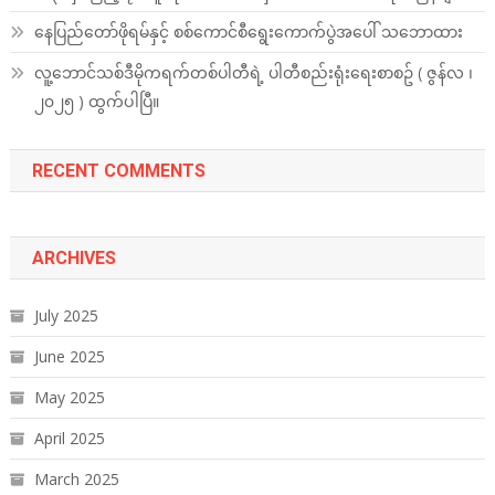
နေပြည်တော်ဖိုရမ်နှင့် စစ်ကောင်စီရွေးကောက်ပွဲအပေါ် သဘောထား
လူ့ဘောင်သစ်ဒီမိုကရက်တစ်ပါတီရဲ့ ပါတီစည်းရုံးရေးစာစဥ် ( ဇွန်လ ၊
၂၀၂၅ ) ထွက်ပါပြီ။
RECENT COMMENTS
ARCHIVES
July 2025
June 2025
May 2025
April 2025
March 2025