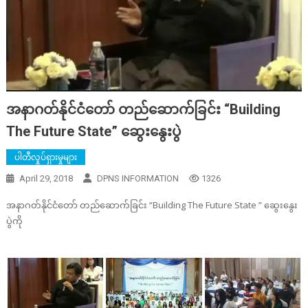
အနာဂတ်နိုင်ငံတော် တည်ဆောက်ခြင်း “Building
The Future State” ဆွေးနွေးပွဲ
ပါတီလှုပ်ရှားမှုများ
April 29, 2018
DPNS INFORMATION
1326
အနာဂတ်နိုင်ငံတော် တည်ဆောက်ခြင်း “Building The Future State ” ဆွေးနွေး
ပွဲကို