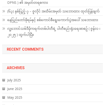
DPNS ) ၏ အမှတ်တရစကား
(၆၃) နှစ်ပြည့် ၇ – ဇူလိုင် အထိမ်းအမှတ် သဘောထား ထုတ်ပြန်ချက်
နေပြည်တော်ဖိုရမ်နှင့် စစ်ကောင်စီရွေးကောက်ပွဲအပေါ် သဘောထား
လူ့ဘောင်သစ်ဒီမိုကရက်တစ်ပါတီရဲ့ ပါတီစည်းရုံးရေးစာစဥ် ( ဇွန်လ ၊
၂၀၂၅ ) ထွက်ပါပြီ။
RECENT COMMENTS
ARCHIVES
July 2025
June 2025
May 2025