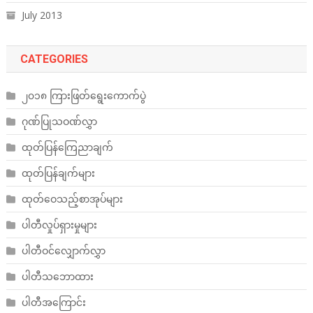
July 2013
CATEGORIES
၂၀၁၈ ကြားဖြတ်ရွေးကောက်ပွဲ
ဂုဏ်ပြုသဝဏ်လွှာ
ထုတ်ပြန်ကြေညာချက်
ထုတ်ပြန်ချက်များ
ထုတ်ဝေသည့်စာအုပ်များ
ပါတီလှုပ်ရှားမှုများ
ပါတီဝင်လျှောက်လွှာ
ပါတီသဘောထား
ပါတီအကြောင်း