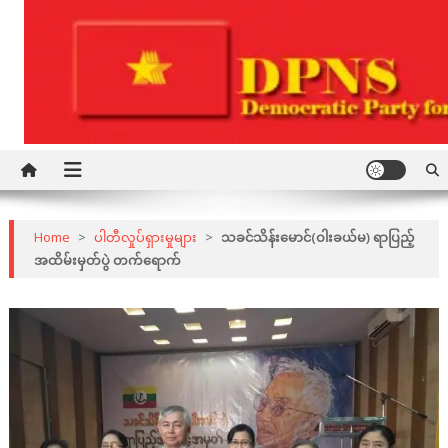
Skip
to
content
Democratic Party for a New Society
DPNS
Home
>
ပါတီလှုပ်ရှားမှုများ
>
သခင်သိန်းမောင်(ဝါးခယ်မ) ရာပြည့်
အထိမ်းမှတ်ပွဲ တက်ရောက်