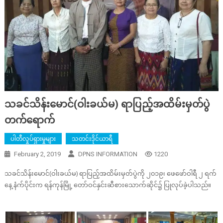
သခင်သိန်းမောင်(ဝါးခယ်မ) ရာပြည့်အထိမ်းမှတ်ပွဲ
တက်ရောက်
ပါတီလှုပ်ရှားမှုများ
သတင်းဒိုင်ယာရီ
February 2, 2019
DPNS INFORMATION
1220
သခင်သိန်းမောင်(ဝါးခယ်မ) ရာပြည့်အထိမ်းမှတ်ပွဲကို ၂၀၁၉၊ ဖေဖော်ဝါရီ ၂ ရက်
နေ့ နံက်ပိုင်းက ရန်ကုန်မြို့ တော်ဝင်နှင်းဆီစားသောက်ဆိုင်၌ ပြုလုပ်ခဲ့ပါသည်။