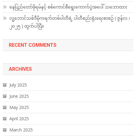
နေပြည်တော်ဖိုရမ်နှင့် စစ်ကောင်စီရွေးကောက်ပွဲအပေါ် သဘောထား
လူ့ဘောင်သစ်ဒီမိုကရက်တစ်ပါတီရဲ့ ပါတီစည်းရုံးရေးစာစဥ် ( ဇွန်လ ၊
၂၀၂၅ ) ထွက်ပါပြီ။
RECENT COMMENTS
ARCHIVES
July 2025
June 2025
May 2025
April 2025
March 2025