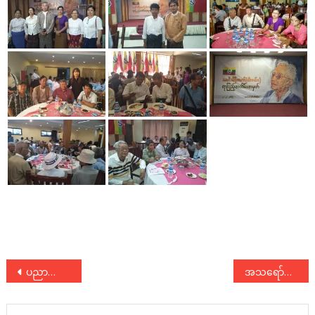
Post
ပညာရေးမူဝါဒဆိုင်ရာဆွေးနွေးပွဲ ပြုလုပ်
အသရော်နှင့် ဇီးပွဲကျေးရွာအုပ်စုအပါအဝင် ကျေးရွာလေးရွာရှိ တောင်သူလယ်သမားများနှင့် တွေ့ဆုံဆွေးနွေး
navigation