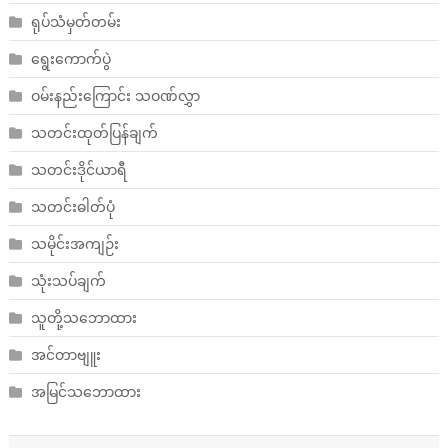
ရုပ်သံမှတ်တမ်း
ရွေးကောက်ပွဲ
ဝမ်းနည်းကြောင်း သဝဏ်လွှာ
သတင်းထုတ်ပြန်ချက်
သတင်းဒိုင်ယာရီ
သတင်းဓါတ်ပုံ
သမိုင်းအကျဉ်း
သုံးသပ်ချက်
သူတို့သဘောထား
အင်တာဗျူး
အမြင်သဘောထား