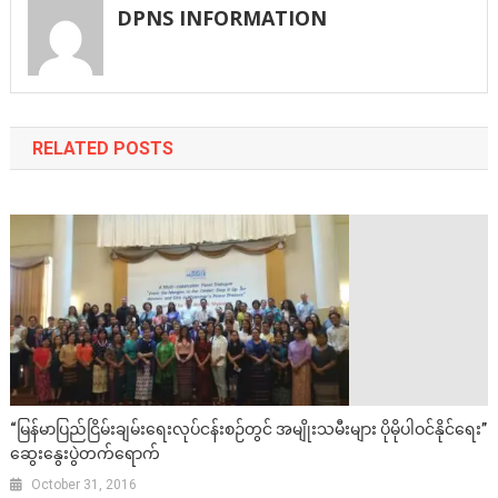
DPNS INFORMATION
RELATED POSTS
“မြန်မာပြည်ငြိမ်းချမ်းရေးလုပ်ငန်းစဉ်တွင် အမျိုးသမီးများ ပိုမိုပါဝင်နိုင်ရေး”
ဆွေးနွေးပွဲတက်ရောက်
October 31, 2016