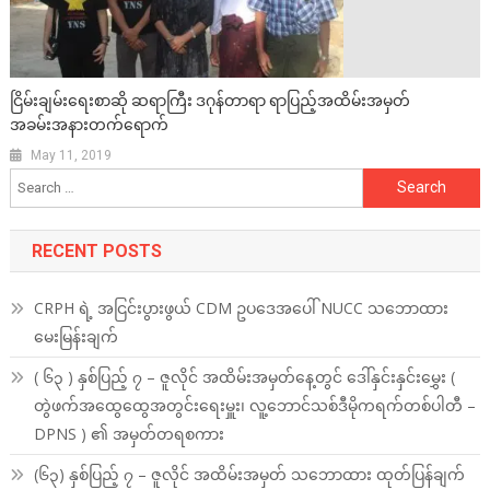
ငြိမ်းချမ်းရေးစာဆို ဆရာကြီး ဒဂုန်တာရာ ရာပြည့်အထိမ်းအမှတ်
အခမ်းအနားတက်ရောက်
May 11, 2019
Search
for:
RECENT POSTS
CRPH ရဲ့ အငြင်းပွားဖွယ် CDM ဥပဒေအပေါ် NUCC သဘောထား
မေးမြန်းချက်
( ၆၃ ) နှစ်ပြည့် ၇ – ဇူလိုင် အထိမ်းအမှတ်နေ့တွင် ဒေါ်နှင်းနှင်းမွှေး (
တွဲဖက်အထွေထွေအတွင်းရေးမှူး၊ လူ့ဘောင်သစ်ဒီမိုကရက်တစ်ပါတီ –
DPNS ) ၏ အမှတ်တရစကား
(၆၃) နှစ်ပြည့် ၇ – ဇူလိုင် အထိမ်းအမှတ် သဘောထား ထုတ်ပြန်ချက်